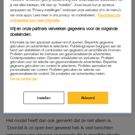
je niet alles toestaan, klik dan op “Instellen”. Jouw keuze kun je opnieuw
Ze vervolgt de post optimistisch. ‘Gelukkig leven we in een
aanpassen via “Privacy-instellingen” onderaan onze websites of in de menu’s
wereld waarin superveel mogelijk is als het gaat om kindjes
van onze apps. Lees meer in ons privacy- en cookiebeleid.
Raadpleeg ons
krijgen. En gelukkig heb ik een partner die mij door dik en dun
cookiebeleid voor meer informatie.
overal doorheen sleept. Dit is ons avontuur en we staan er heel
Wij en onze partners verwerken gegevens voor de volgende
doeleinden:
positief in.’
Informatie op een apparaat opslaan en/of openen. Beperkte gegevens
gebruiken om advertenties te selecteren. Publieksgroepen begrijpen aan de
hand van statistieken of combinaties van gegevens uit verschillende bronnen.
TABOE
Profielen aanmaken ten behoeve van gepersonaliseerde advertenties.
Contentprestaties meten. Diensten ontwikkelen en verbeteren. Profielen
gebruiken voor de selectie van gepersonaliseerde advertenties. Beperkte
Kim legt daarna uit waarom ze deze boodschap graag wil
gegevens gebruiken om content te selecteren. Profielen aanmaken ter
personalisatie van content. Profielen gebruiken ter selectie van
delen. ‘Het is ten eerste een groot doel in mijn leven om
gepersonaliseerde content. De prestaties van advertenties meten.
moeder te worden. Daarnaast heb ik gemerkt dat het best nog
Derde partijen lijst
een taboe is wanneer je in dezelfde situatie als Stanley (haar
vriend, red.) en ik zit. Dat is voor mij niet nodig: het is namelijk
Instellen
Akkoord
geen keus geweest om niet op de natuurlijke manier kinderen
te kunnen krijgen. Ik vind het fijn om te delen.’
Het model heeft dan ook gemerkt dat ze niet alleen is.
‘Doordat ik zo open ben geweest heb ik veel berichten
ontvangen van vrouwen en koppels die in dezelfde situatie