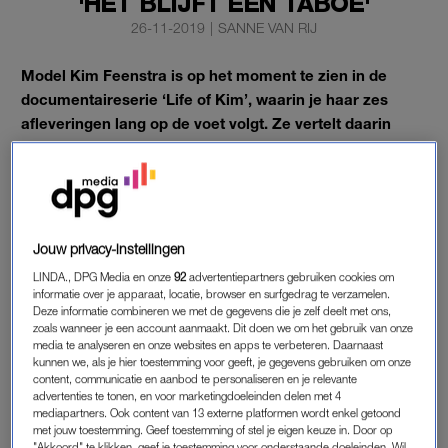
'HET BLIJFT EEN TABOE'
26-11-2019
|
SANNE VAN RIJ
Model Kim Feenstra is op het moment te zien in de
documentaireserie ‘Life of Kim’, waarin je haar zes
afleveringen lang op de voet volgt. Ze vertelt daarin
onder meer dat ze niet natuurlijk zwanger kan raken.
Dat maakt veel los bij kijkers, waar Kim – middels een
uitgebreide Instagrampost – weer op reageert.
Jouw privacy-instellingen
AVONTUUR
LINDA., DPG Media en onze
92
advertentiepartners gebruiken cookies om
informatie over je apparaat, locatie, browser en surfgedrag te verzamelen.
In de documentaire van
Videoland
zien we onder meer hoe
Deze informatie combineren we met de gegevens die je zelf deelt met ons,
Kim samen met haar vriend een huis heeft gekocht en hoe
zoals wanneer je een account aanmaakt. Dit doen we om het gebruik van onze
media te analyseren en onze websites en apps te verbeteren. Daarnaast
haar carrière als fotograaf zich ontwikkelt. Het feit dat ze niet
kunnen we, als je hier toestemming voor geeft, je gegevens gebruiken om onze
natuurlijk zwanger kan worden, komt ook aan bod. Kijkers
content, communicatie en aanbod te personaliseren en je relevante
advertenties te tonen, en voor marketingdoeleinden delen met 4
leven behoorlijk mee met Kim, waar ze hen via Instagram voor
mediapartners. Ook content van 13 externe platformen wordt enkel getoond
bedankt.
met jouw toestemming. Geef toestemming of stel je eigen keuze in. Door op
"Akkoord" te klikken, geef je toestemming voor onderstaande doeleinden. Wil