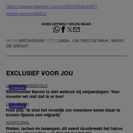
https://www.instagram.com/p/B5VpDfdpaUR/?
igshid=wrscmjdrt8v2
GOED ARTIKEL? DELEN MAAR.
BRON
INSTAGRAM
FOTO
LINDA. 138 'RED DE MAN', MARC
DE GROOT
EXCLUSIEF VOOR JOU
LEKKER SAMENGESTELD
Stiefmoeder Naomi is niet welkom bij verjaardagen: 'Hun
moeder wil niet dat ik er ben'
LIEVE HELEEN
Fred (55): 'Ik vind het moeilijk om meerdere keren klaar te
komen tijdens een vrijpartij'
ADVERTORIAL
Praten, lachen én bewegen: dit event doorbreekt het taboe