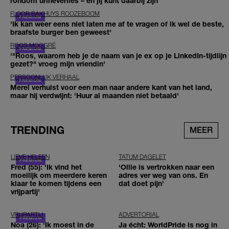
rondom urineverlies – en jij kunt daarbij zijn
FLOOR BAKHUYS ROOZEBOOM
'Ik kan weer eens niet laten me af te vragen of ik wel de beste,
braafste burger ben geweest'
ROOS MOGGRÉ
'"Roos, waarom heb je de naam van je ex op je LinkedIn-tijdlijn
gezet?" vroeg mijn vriendin'
PERSOONLIJK VERHAAL
Merel verhuist voor een man naar andere kant van het land,
maar hij verdwijnt: 'Huur al maanden niet betaald'
TRENDING
MEER
LIEVE HELEEN
TATUM DAGELET
Fred (55): 'Ik vind het
'Ollie is vertrokken naar een
moeilijk om meerdere keren
adres ver weg van ons. En
klaar te komen tijdens een
dat doet pijn’
vrijpartij'
VRIJPARTIJ
ADVERTORIAL
Noa (26): 'Ik moest in de
Ja écht: WorldPride is nog in