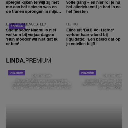
spiegel kijken terwijl zij met
volle gang – en hier rol je nu
me aan het seksen was en
het allerlekkerst je bed in na
de tranen sprongen in mijn
het feesten
ogen'
LEKKER SAMENGESTELD
HEFTIG
Stiefmoeder Naomi is niet
Eline uit 'B&B Vol Liefde'
welkom bij verjaardagen:
verloor haar vriend bij
'Hun moeder wil niet dat ik
liquidatie: 'Een beeld dat op
er ben'
je netvlies blijft'
LINDA.
PREMIUM
DE STAD VAN
DE STAD VAN
Elske DeWall over Leeuwarden,
Isabelle Boer deelt haar f
muziek en haar favoriete plekken in
plekken in Zwolle: 'Deze pl
de stad: 'Een stad die voelt als thuis'
graag verborgen'