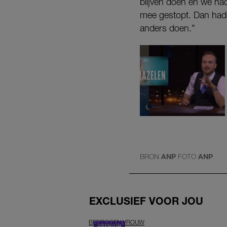
blijven doen en we ha
mee gestopt. Dan hadde
anders doen.”
BRON
ANP
FOTO
ANP
EXCLUSIEF VOOR JOU
BEDROGEN VROUW