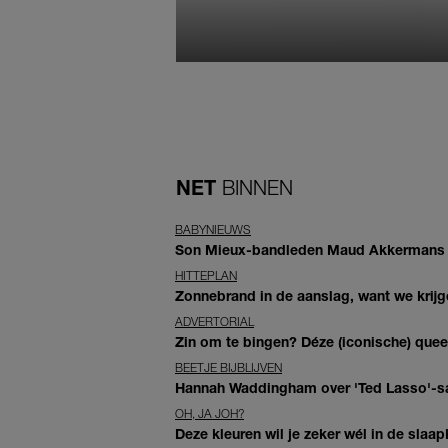
NET
BINNEN
BABYNIEUWS
Son Mieux-bandleden Maud Akkermans en
HITTEPLAN
Zonnebrand in de aanslag, want we krij
ADVERTORIAL
Zin om te bingen? Déze (iconische) queer 
BEETJE BIJBLIJVEN
Hannah Waddingham over 'Ted Lasso'-sam
OH, JA JOH?
Deze kleuren wil je zeker wél in de slaap