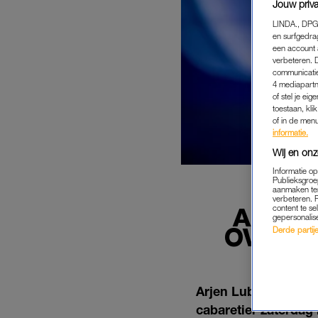
Jouw priva
LINDA., DPG
en surfgedra
een account 
verbeteren. 
communicatie
4 mediapartn
of stel je ei
toestaan, kli
of in de men
informatie.
Wij en onz
Informatie o
Publieksgroe
aanmaken ten
verbeteren. 
ARJEN
content te se
gepersonalis
OVERST
Derde partijen
Arjen Lubach denkt d
cabaretier zaterdag