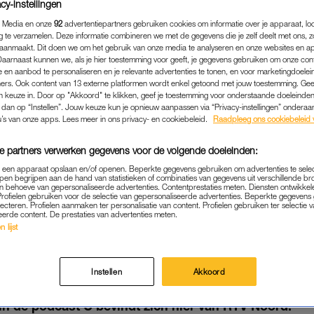
cy-instellingen
 Media en onze
92
advertentiepartners gebruiken cookies om informatie over je apparaat, lo
g te verzamelen. Deze informatie combineren we met de gegevens die je zelf deelt met ons, z
aanmaakt. Dit doen we om het gebruik van onze media te analyseren en onze websites en a
Daarnaast kunnen we, als je hier toestemming voor geeft, je gegevens gebruiken om onze con
 en aanbod te personaliseren en je relevante advertenties te tonen, en voor marketingdoele
ers. Ook content van 13 externe platformen wordt enkel getoond met jouw toestemming. Ge
gen keuze in. Door op "Akkoord" te klikken, geef je toestemming voor onderstaande doeleinden. 
k dan op “Instellen”. Jouw keuze kun je opnieuw aanpassen via “Privacy-instellingen” ondera
u’s van onze apps. Lees meer in ons privacy- en cookiebeleid.
Raadpleeg ons cookiebeleid 
e partners verwerken gegevens voor de volgende doeleinden:
p een apparaat opslaan en/of openen. Beperkte gegevens gebruiken om advertenties te sele
pen begrijpen aan de hand van statistieken of combinaties van gegevens uit verschillende br
MEDIA
|
BEETJE BIJBLIJVEN
 behoeve van gepersonaliseerde advertenties. Contentprestaties meten. Diensten ontwikkel
Profielen gebruiken voor de selectie van gepersonaliseerde advertenties. Beperkte gegeven
 LUBACH HEEFT VERTROU
lecteren. Profielen aanmaken ter personalisatie van content. Profielen gebruiken ter selectie 
eerde content. De prestaties van advertenties meten.
AP NAAR RTL: 'REDDEN H
 lijst
21-12-2024
|
REDACTIE NIEUWS
Instellen
Akkoord
at hij en zijn team “het wel redden bij de commercië
 in de podcast U bevindt zich hier van RTV Noord.