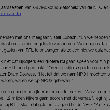
jaarsseizoen van
De Avondshow
afscheid van de NPO en g
iële zender
.
l mensen met ons meegaan”, stelt Lubach. “En we hebben 
ract om zo min mogelijk te veranderen. We mogen alle s
cht gasten van RTL te ontvangen als ze een nieuwe quiz he
k niet dat kijkcijfers een grotere rol gaan spelen voor zij
naar RTL heeft gemaakt. “Onze kijkcijfers speelden nu ook a
ator Bram Douwes. “Het feit dat we naar NPO1 mochten
ager waren, waren we op NPO3 gebleven.”
om een zo goed mogelijk programma te maken. “We zijn nog 
 1,2 miljoen kijkers gaan scoren met dit verhaal”, legt hij
n bij RTL. Maar dat gold net zo goed bij de NPO: “Als ik
D