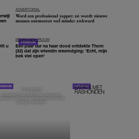
ADVERTORIAL
Word een professional yapper: zó wordt nieuwe
erwijl
mensen ontmoeten veel minder awkward
nen
BEDROGEN VROUW
lt u
Een paar uur na haar dood ontdekte Thom
(32) dat zijn vriendin vreemdging: 'Echt, mijn
bek viel open'
EXPATS MET
STOM!
DE STAD VAN
RASHONDEN
Isabelle Boer deelt haar favoriete
plekken in Zwolle: 'Deze plek houd ik
graag verborgen'