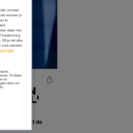
catie, browser
oals wanneer je
pps te
tent,
inden delen met
ef toestemming
Wil je niet alles
an onze websites
voor meer
cteren.
onnen. Profielen
en en
s gebruiken om
WEN IN
van
ET WEL'
len”. Dat zegt de