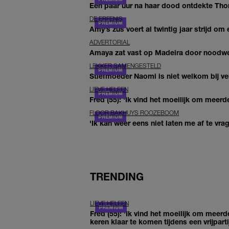
Een paar uur na haar dood ontdekte Thom 
DE ERFENIS
Amy’s zus voert al twintig jaar strijd om 
ADVERTORIAL
Amaya zat vast op Madeira door noodwee
LEKKER SAMENGESTELD
Stiefmoeder Naomi is niet welkom bij ver
LIEVE HELEEN
Fred (55): 'Ik vind het moeilijk om meerde
FLOOR BAKHUYS ROOZEBOOM
'Ik kan weer eens niet laten me af te vr
TRENDING
LIEVE HELEEN
Fred (55): 'Ik vind het moeilijk om meerd
keren klaar te komen tijdens een vrijparti