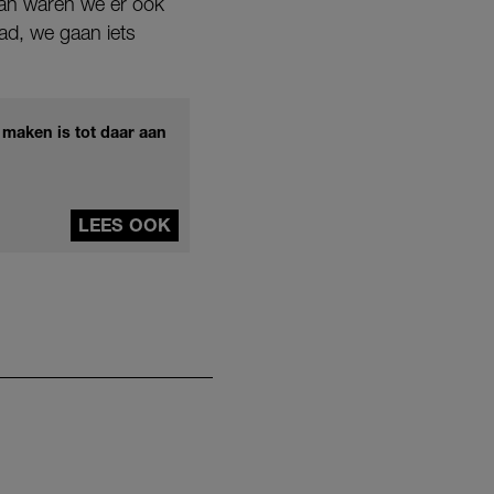
dan waren we er ook
had, we gaan iets
 maken is tot daar aan
LEES OOK