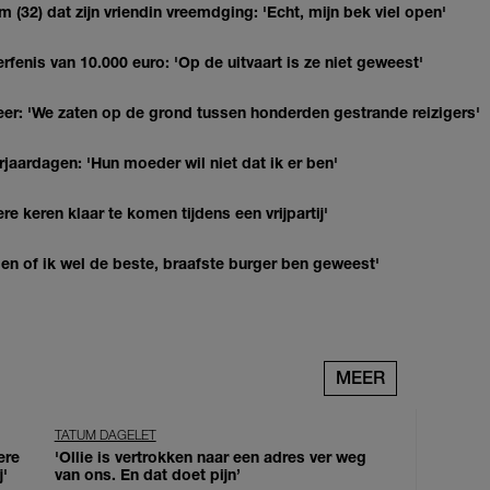
(32) dat zijn vriendin vreemdging: 'Echt, mijn bek viel open'
erfenis van 10.000 euro: 'Op de uitvaart is ze niet geweest'
r: 'We zaten op de grond tussen honderden gestrande reizigers'
jaardagen: 'Hun moeder wil niet dat ik er ben'
re keren klaar te komen tijdens een vrijpartij'
agen of ik wel de beste, braafste burger ben geweest'
MEER
TATUM DAGELET
ere
'Ollie is vertrokken naar een adres ver weg
j'
van ons. En dat doet pijn’