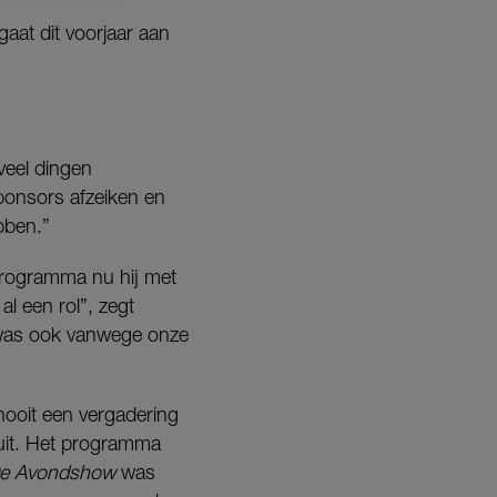
aat dit voorjaar aan
veel dingen
ponsors afzeiken en
bben.”
n programma nu hij met
l een rol”, zegt
 was ook vanwege onze
nooit een vergadering
 uit. Het programma
e Avondshow
was