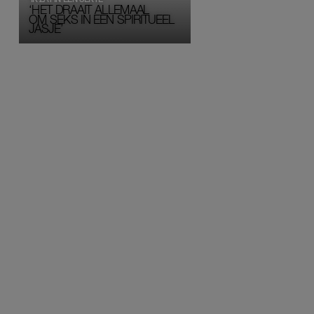
‘HET DRAAIT ALLEMAAL
OM SEKS IN EEN SPIRITUEEL 
JASJE’