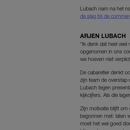
Lubach nam na het na
de slag bij de commerc
ARJEN LUBACH
“Ik denk dat heel vee
opgenomen in ons cont
we hoeven niet verpli
De cabaretier denkt oo
zijn team de overstap 
Lubach tegen present
kijkcijfers. Als die l
Zijn motivatie blijft 
begonnen met: laten we
moet het wel goed doe