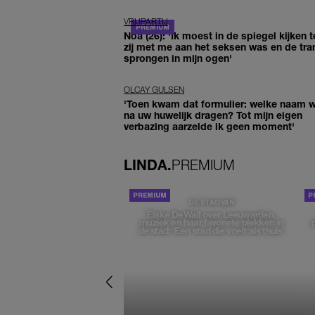
VRIJPARTIJ
Noa (26): 'Ik moest in de spiegel kijken t
zij met me aan het seksen was en de tra
sprongen in mijn ogen'
OLCAY GULSEN
'Toen kwam dat formulier: welke naam wi
na uw huwelijk dragen? Tot mijn eigen
verbazing aarzelde ik geen moment'
LINDA.
PREMIUM
DE STAD VAN
Elske DeWall over Leeuwarden,
muziek en haar favoriete plekken in
de stad: 'Een stad die voelt als thuis'