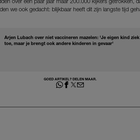
dden over een paar jaar maar 200.000 kijkers getrokken, 
n we ook gedacht: blijkbaar heeft dit zijn langste tijd ge
Arjen Lubach over niet vaccineren mazelen: 'Je eigen kind ziek
toe, maar je brengt ook andere kinderen in gevaar'
GOED ARTIKEL? DELEN MAAR.