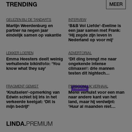
TRENDING
MEER
GELEZEN BIJ DE TANDARTS
INTERVIEW
Marlijn Weerdenburg en
'B&B Vol Liefde'-Eveline is
partner na negen jaar
een jaar samen met Frank:
eindelijk samen op vakantie
'Hij zegde zijn leven in
Nederland op voor mij'
LEKKER LOEREN
ADVERTORIAL
Emma Heesters deelt weinig
'Dit ding brengt me naar
verhullende bikinifoto: 'You
ongekende intense
know what they say'
climaxen': drie mannen
testen dit hightech
seksspeeltje
FRAGMENT GEMIST
PERSOONLIJK VERHAAL
'Knutselen'-opmerking van
Merel verhuist voor een man
Edwin schiet bij Iris in het
naar andere kant van het
verkeerde keelgat: 'Dit is
land, maar hij verdwijnt:
mijn bedrijf'
'Huur al maanden niet
betaald'
LINDA.
PREMIUM