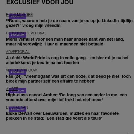
EXCLUSIEF VOOR JOU
ROOS MOGGRÉ
'"Roos, waarom heb je de naam van je ex op je LinkedIn-tijdlijn
gezet?" vroeg mijn vriendin'
PERSOONLIJK VERHAAL
Merel verhuist voor een man naar andere kant van het land,
maar hij verdwijnt: 'Huur al maanden niet betaald'
ADVERTORIAL
Ja écht: WorldPride is nog in volle gang – en hier rol je nu het
allerlekkerst je bed in na het feesten
VERLATEN VROUW
Fae (24): 'Vreemdgaan was uit den boze, dat deed je niet, toch
bleek mijn partner zelf een affaire te hebben'
AMBER
High-class escort Amber: 'De tong van een ander in me, een
vreemde aftershave: mijn lief trekt het niet meer'
DE STAD VAN
Elske DeWall over Leeuwarden, muziek en haar favoriete
plekken in de stad: 'Een stad die voelt als thuis'