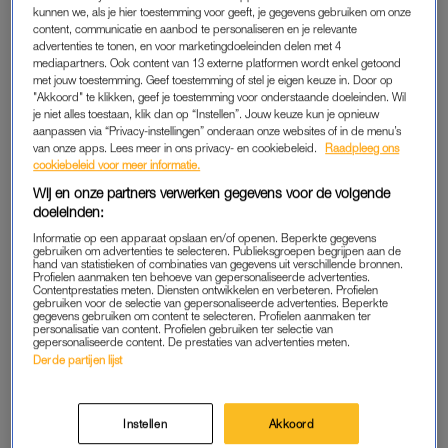
samen met een delegatie van de
kunnen we, als je hier toestemming voor geeft, je gegevens gebruiken om onze
content, communicatie en aanbod te personaliseren en je relevante
Wereldgezondheidsorganisatie (WHO). Op donderdag
advertenties te tonen, en voor marketingdoeleinden delen met 4
brachten zij een bezoek aan het National Centre for
mediapartners. Ook content van 13 externe platformen wordt enkel getoond
Rehabilitation of Addicts. Uiteraard was de pers aanwezig en
met jouw toestemming. Geef toestemming of stel je eigen keuze in. Door op
"Akkoord" te klikken, geef je toestemming voor onderstaande doeleinden. Wil
wij zoomden vooral even in op die leuke jas.
je niet alles toestaan, klik dan op “Instellen”. Jouw keuze kun je opnieuw
aanpassen via “Privacy-instellingen” onderaan onze websites of in de menu’s
van onze apps. Lees meer in ons privacy- en cookiebeleid.
Raadpleeg ons
cookiebeleid voor meer informatie.
Wij en onze partners verwerken gegevens voor de volgende
doeleinden:
Informatie op een apparaat opslaan en/of openen. Beperkte gegevens
gebruiken om advertenties te selecteren. Publieksgroepen begrijpen aan de
hand van statistieken of combinaties van gegevens uit verschillende bronnen.
Profielen aanmaken ten behoeve van gepersonaliseerde advertenties.
Contentprestaties meten. Diensten ontwikkelen en verbeteren. Profielen
gebruiken voor de selectie van gepersonaliseerde advertenties. Beperkte
gegevens gebruiken om content te selecteren. Profielen aanmaken ter
personalisatie van content. Profielen gebruiken ter selectie van
gepersonaliseerde content. De prestaties van advertenties meten.
Derde partijen lijst
Instellen
Akkoord