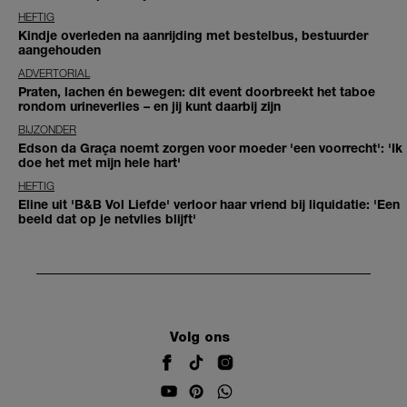
HEFTIG
Kindje overleden na aanrijding met bestelbus, bestuurder
aangehouden
ADVERTORIAL
Praten, lachen én bewegen: dit event doorbreekt het taboe
rondom urineverlies – en jij kunt daarbij zijn
BIJZONDER
Edson da Graça noemt zorgen voor moeder 'een voorrecht': 'Ik
doe het met mijn hele hart'
HEFTIG
Eline uit 'B&B Vol Liefde' verloor haar vriend bij liquidatie: 'Een
beeld dat op je netvlies blijft'
Volg ons