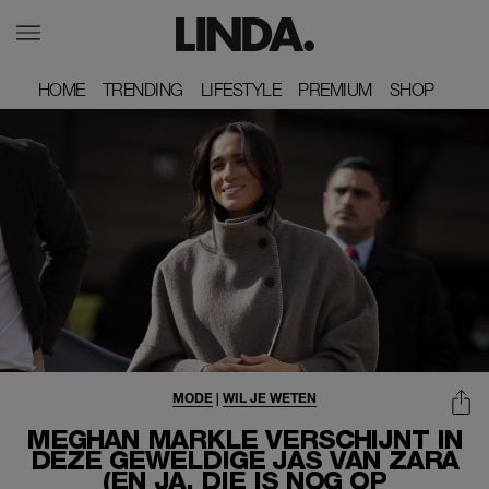
HOME
HOME
TRENDING
TRENDING
LIFESTYLE
LIFESTYLE
PREMIUM
PREMIUM
SHOP
SHOP
MODE
|
WIL JE WETEN
MEGHAN MARKLE VERSCHIJNT IN
DEZE GEWELDIGE JAS VAN ZARA
(EN JA, DIE IS NOG OP