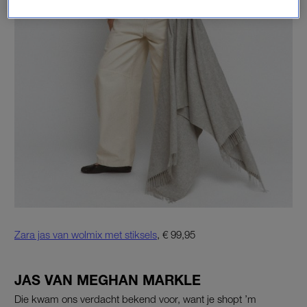
Zara jas van wolmix met stiksels
, € 99,95
JAS VAN MEGHAN MARKLE
Die kwam ons verdacht bekend voor, want je shopt ’m