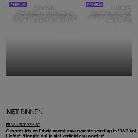
DE STAD VAN
DE STAD VAN
Elske DeWall over Leeuwarden,
Isabelle Boer deelt haar f
muziek en haar favoriete plekken in
plekken in Zwolle: 'Deze pl
de stad: 'Een stad die voelt als thuis'
graag verborgen'
NET
BINNEN
FRAGMENT GEMIST
Gesprek Iris en Edwin neemt onverwachte wending in 'B&B Vol
Liefde': 'Hoopte dat je niet verliefd zou worden'