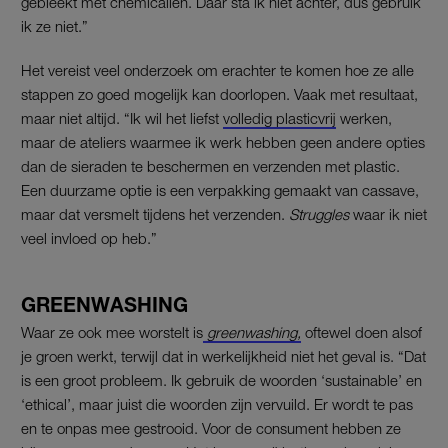
gebleekt met chemicaliën. Daar sta ik niet achter, dus gebruik
ik ze niet.”
Het vereist veel onderzoek om erachter te komen hoe ze alle
stappen zo goed mogelijk kan doorlopen. Vaak met resultaat,
maar niet altijd. “Ik wil het liefst
volledig plasticvrij
werken,
maar de ateliers waarmee ik werk hebben geen andere opties
dan de sieraden te beschermen en verzenden met plastic.
Een duurzame optie is een verpakking gemaakt van cassave,
maar dat versmelt tijdens het verzenden.
Struggles
waar ik niet
veel invloed op heb.”
GREENWASHING
Waar ze ook mee worstelt is
greenwashing,
oftewel doen alsof
je groen werkt, terwijl dat in werkelijkheid niet het geval is. “Dat
is een groot probleem. Ik gebruik de woorden ‘sustainable’ en
‘ethical’, maar juist die woorden zijn vervuild. Er wordt te pas
en te onpas mee gestrooid. Voor de consument hebben ze