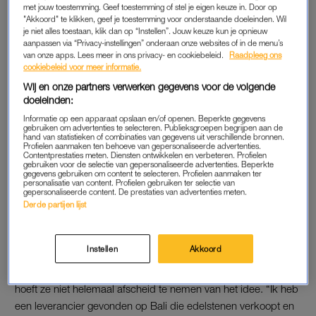
van haar bedrijf ligt op Bali. “Tijdens mijn reizen had ik daar
met jouw toestemming. Geef toestemming of stel je eigen keuze in. Door op
"Akkoord" te klikken, geef je toestemming voor onderstaande doeleinden. Wil
zilversmid-workshops gevolgd. In 2021 ben ik met mijn
je niet alles toestaan, klik dan op “Instellen”. Jouw keuze kun je opnieuw
designs onder de arm naar Indonesië gegaan en heb ik
aanpassen via “Privacy-instellingen” onderaan onze websites of in de menu’s
van onze apps. Lees meer in ons privacy- en cookiebeleid.
Raadpleeg ons
ateliers gevonden waarmee ik samen wilde gaan werken.”
cookiebeleid voor meer informatie.
Wij en onze partners verwerken gegevens voor de volgende
Kiki Hagen zet zich in voor een
doeleinden:
duurzame kledingindustrie:
Informatie op een apparaat opslaan en/of openen. Beperkte gegevens
'Wat je terugstuurt, wordt
gebruiken om advertenties te selecteren. Publieksgroepen begrijpen aan de
gedumpt'
hand van statistieken of combinaties van gegevens uit verschillende bronnen.
Profielen aanmaken ten behoeve van gepersonaliseerde advertenties.
Contentprestaties meten. Diensten ontwikkelen en verbeteren. Profielen
LEES MEER
gebruiken voor de selectie van gepersonaliseerde advertenties. Beperkte
gegevens gebruiken om content te selecteren. Profielen aanmaken ter
personalisatie van content. Profielen gebruiken ter selectie van
gepersonaliseerde content. De prestaties van advertenties meten.
Het blijkt best een uitdaging te zijn om de goede keuzes te
Derde partijen lijst
maken. “Ik wilde met edelstenen gaan werken, maar ik kwam
erachter dat daar weinig transparantie over is. Het is vaak niet
Instellen
Akkoord
duidelijk uit welk land en uit welke mijn de stenen komen.”
Dus moet ze schakelen en haar plannen aanpassen. Toch
hoeft ze niet helemaal afscheid te nemen van het idee. “Ik heb
een leverancier gevonden op Bali die edelstenen verkoopt en