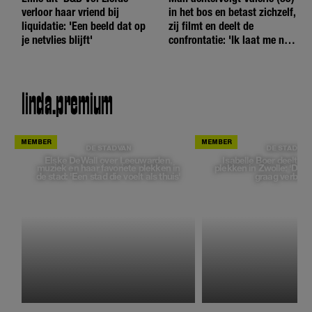
verloor haar vriend bij
in het bos en betast zichzelf,
liquidatie: 'Een beeld dat op
zij filmt en deelt de
je netvlies blijft'
confrontatie: 'Ik laat me niet
tegenhouden'
linda.
premium
DE STAD VAN
DE STAD VAN
Elske DeWall over Leeuwarden,
Isabelle Boer deelt ha
muziek en haar favoriete plekken in
plekken in Zwolle: 'Deze
de stad: 'Een stad die voelt als thuis'
graag verborg