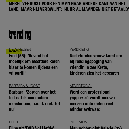
MEREL VERHUIST VOOR EEN MAN NAAR ANDERE KANT VAN HET
LAND, MAAR HIJ VERDWIJNT: 'HUUR AL MAANDEN NIET BETAALD'
trending
LIEVE HELEEN
VERDRIETIG
Fred (55): 'Ik vind het
Nederlandse vrouw komt om
moeilijk om meerdere keren
bij reddingspoging van
klaar te komen tijdens een
vriendin in zee Kreta,
vrijpartij'
kinderen zien het gebeuren
BARBARA & JOOST
ADVERTORIAL
Barbara: 'Zorgen over het
Word een professional
feit dat ik een oudere
yapper: zó wordt nieuwe
moeder ben, had ik niet. Tot
mensen ontmoeten veel
nu'
minder awkward
HEFTIG
INTERVIEW
Eline uit 'B&B Vol Liefde'
Man achtervolgt Valerie (35)