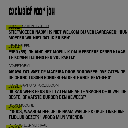
exclusief voor jou
LEKKER SAMENGESTELD
STIEFMOEDER NAOMI IS NIET WELKOM BIJ VERJAARDAGEN: 'HUN
MOEDER WIL NIET DAT IK ER BEN'
LIEVE HELEEN
FRED (55): 'IK VIND HET MOEILIJK OM MEERDERE KEREN KLAAR
TE KOMEN TIJDENS EEN VRIJPARTIJ'
ADVERTORIAL
AMAYA ZAT VAST OP MADEIRA DOOR NOODWEER: 'WE ZATEN OP
DE GROND TUSSEN HONDERDEN GESTRANDE REIZIGERS'
FLOOR BAKHUYS ROOZEBOOM
'IK KAN WEER EENS NIET LATEN ME AF TE VRAGEN OF IK WEL DE
BESTE, BRAAFSTE BURGER BEN GEWEEST'
ROOS MOGGRÉ
'"ROOS, WAAROM HEB JE DE NAAM VAN JE EX OP JE LINKEDIN-
TIJDLIJN GEZET?" VROEG MIJN VRIENDIN'
PERSOONLIJK VERHAAL