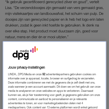
“Ik gebruik gecertificeerd gerecycled zilver en goud”, vertelt
Lisa. “De verzenddoosjes zijn gemaakt van vers gemaaid gras,
mijn visitekaartjes van landbouwafval, het schuim van pulp. De
doosjes zijn van gerecycled papier en ik heb het logo erin laten
drukken, zodat ik geen inkt hoefde te gebruiken. Ik denk na
over elke stap. Het product moet duurzaam zijn, goed voor
natuur, mens en dier én er mooi uitzien.”
Lisa behaalt haar diploma commerciële technische
textielkunde aan het Saxion in Enschede en heeft jarenlange
ervaring in de mode-industrie. “Mode is vaak best wel
vervuilend, de producten worden vaak gemaakt in niet heel
Jouw privacy-instellingen
duurzame omstandigheden.”
LINDA., DPG Media en onze
92
advertentiepartners gebruiken cookies om
informatie over je apparaat, locatie, browser en surfgedrag te verzamelen.
Deze informatie combineren we met de gegevens die je zelf deelt met ons,
EDELSTENEN UIT BALI
zoals wanneer je een account aanmaakt. Dit doen we om het gebruik van onze
media te analyseren en onze websites en apps te verbeteren. Daarnaast
In het voorjaar van 2020 schrijft de onderneemster zich in bij
kunnen we, als je hier toestemming voor geeft, je gegevens gebruiken om onze
de Kamer van Koophandel om een lang gekoesterde droom in
content, communicatie en aanbod te personaliseren en je relevante
advertenties te tonen, en voor marketingdoeleinden delen met 4
vervulling te laten gaan: een eigen bedrijf beginnen. De basis
mediapartners. Ook content van 13 externe platformen wordt enkel getoond