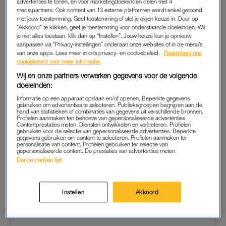
advertenties te tonen, en voor marketingdoeleinden delen met 4
mediapartners. Ook content van 13 externe platformen wordt enkel getoond
met jouw toestemming. Geef toestemming of stel je eigen keuze in. Door op
"Akkoord" te klikken, geef je toestemming voor onderstaande doeleinden. Wil
SHAMPOO BARS
je niet alles toestaan, klik dan op “Instellen”. Jouw keuze kun je opnieuw
aanpassen via “Privacy-instellingen” onderaan onze websites of in de menu’s
Deze
Shampoo Bars
worden ook met de hand gemaakt. De
van onze apps. Lees meer in ons privacy- en cookiebeleid.
Raadpleeg ons
cookiebeleid voor meer informatie.
verpakking is biologisch afbreekbaar, plasticvrij en de doos is
recyclebaar. De producten worden per fietskoerier naar je
Wij en onze partners verwerken gegevens voor de volgende
doeleinden:
opgestuurd; super duurzaam dus. Je kunt bij dit merk terecht
als je droog, vet of krullend haar hebt en ze verkopen
Informatie op een apparaat opslaan en/of openen. Beperkte gegevens
gebruiken om advertenties te selecteren. Publieksgroepen begrijpen aan de
ook zilvershampoo, anti roos shampoo en haarmaskers.
hand van statistieken of combinaties van gegevens uit verschillende bronnen.
Profielen aanmaken ten behoeve van gepersonaliseerde advertenties.
Contentprestaties meten. Diensten ontwikkelen en verbeteren. Profielen
gebruiken voor de selectie van gepersonaliseerde advertenties. Beperkte
gegevens gebruiken om content te selecteren. Profielen aanmaken ter
personalisatie van content. Profielen gebruiken ter selectie van
gepersonaliseerde content. De prestaties van advertenties meten.
Derde partijen lijst
Instellen
Akkoord