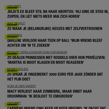
GEDUMPT
JULIA’S EX BLEEF STIL NA HAAR ABORTUS: ‘HIJ GING DE STAD IN,
ZUIPEN, EN LIET NIETS MEER VAN ZICH HOREN’
WAT DE FAQ?
ZO MAAK JE (BELANGRIJKE) KEUZES MET ZELFVERTROUWEN
INTERVIEW
DARLENE VERLOOR HAAR TEEN OP BALI: 'MIJN VRIEND BLEEF
ACHTER OM 'M TE ZOEKEN'
ROYALTY VERSLAGGEVER SAM HOEVENAAR
ZO DEALEN PRINSESSEN MET RODDELS OVER HUN PRIVÉLEVEN:
'MANTRA IS NOOIT KLAGEN EN NOOIT REAGEREN'
MONEY ISSUES
ZO SPAAR JE ONGEMERKT 3000 EURO PER JAAR ZÓNDER DAT
HET PIJN DOET
KOM JE HIER VAKER?
MACY VERLIEST HAAR ZONNEBRIL, MAAR VINDT HAAR
DROOMMAN: 'IK BESLOOT TE EMIGREREN'
GEDUMPT
CARMENS VRIEND GING KEER OP KEER VREEMD: 'IK DACHT DAT