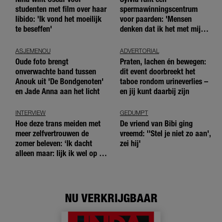
studenten met film over haar
spermawinningscentrum
libido: 'Ik vond het moeilijk
voor paarden: 'Mensen
te beseffen'
denken dat ik het met mijn
blote handen doe'
ASJEMENOU
ADVERTORIAL
Oude foto brengt
Praten, lachen én bewegen:
onverwachte band tussen
dit event doorbreekt het
Anouk uit 'De Bondgenoten'
taboe rondom urineverlies –
en Jade Anna aan het licht
en jij kunt daarbij zijn
INTERVIEW
GEDUMPT
Hoe deze trans meiden met
De vriend van Bibi ging
meer zelfvertrouwen de
vreemd: ''Stel je niet zo aan',
zomer beleven: ‘Ik dacht
zei hij'
alleen maar: lijk ik wel op de
andere meiden?’
NU VERKRIJGBAAR