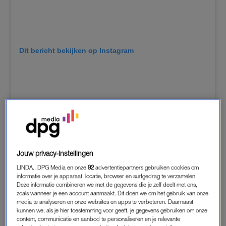
Dit bericht bekijken op Instagram
Jouw privacy-instellingen
LINDA., DPG Media en onze
92
advertentiepartners gebruiken cookies om
informatie over je apparaat, locatie, browser en surfgedrag te verzamelen.
Deze informatie combineren we met de gegevens die je zelf deelt met ons,
Een bericht gedeeld door HappySoaps (@thehappysoaps)
zoals wanneer je een account aanmaakt. Dit doen we om het gebruik van onze
media te analyseren en onze websites en apps te verbeteren. Daarnaast
kunnen we, als je hier toestemming voor geeft, je gegevens gebruiken om onze
content, communicatie en aanbod te personaliseren en je relevante