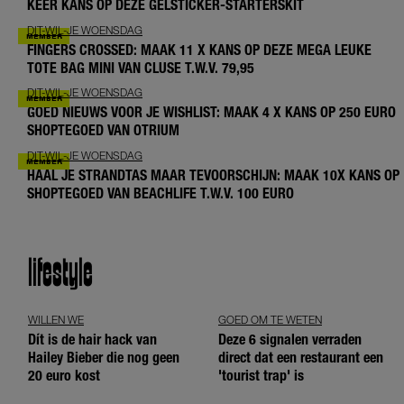
KEER KANS OP DEZE GELSTICKER-STARTERSKIT
DIT-WIL-JE WOENSDAG
FINGERS CROSSED: MAAK 11 X KANS OP DEZE MEGA LEUKE
TOTE BAG MINI VAN CLUSE T.W.V. 79,95
DIT-WIL-JE WOENSDAG
GOED NIEUWS VOOR JE WISHLIST: MAAK 4 X KANS OP 250 EURO
SHOPTEGOED VAN OTRIUM
DIT-WIL-JE WOENSDAG
HAAL JE STRANDTAS MAAR TEVOORSCHIJN: MAAK 10X KANS OP
SHOPTEGOED VAN BEACHLIFE T.W.V. 100 EURO
lifestyle
WILLEN WE
GOED OM TE WETEN
Dít is de hair hack van
Deze 6 signalen verraden
Hailey Bieber die nog geen
direct dat een restaurant een
20 euro kost
'tourist trap' is