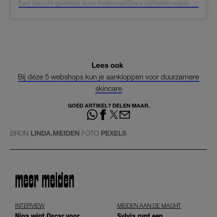
Een bericht gedeeld door HelemaalShea (@helemaalshea)
Lees ook
Bij déze 5 webshops kun je aankloppen voor duurzamere
skincare
GOED ARTIKEL? DELEN MAAR.
BRON
LINDA.MEIDEN
FOTO
PEXELS
meer meiden
INTERVIEW
MEIDEN AAN DE MACHT
Nina wint Oscar voor
Sylvia runt een