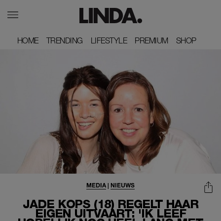
HOME
HOME
TRENDING
TRENDING
LIFESTYLE
LIFESTYLE
PREMIUM
PREMIUM
SHOP
SHOP
MEDIA
|
NIEUWS
JADE KOPS (18) REGELT HAAR
EIGEN UITVAART: 'IK LEEF