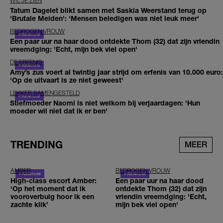
WIL JE ZIEN
Tatum Dagelet blikt samen met Saskia Weerstand terug op
'Brutale Meiden': 'Mensen beledigen was niet leuk meer'
BEDROGEN VROUW
Een paar uur na haar dood ontdekte Thom (32) dat zijn vriendin
vreemdging: 'Echt, mijn bek viel open'
DE ERFENIS
Amy’s zus voert al twintig jaar strijd om erfenis van 10.000 euro:
'Op de uitvaart is ze niet geweest'
LEKKER SAMENGESTELD
Stiefmoeder Naomi is niet welkom bij verjaardagen: 'Hun
moeder wil niet dat ik er ben'
TRENDING
MEER
AMBER
BEDROGEN VROUW
High-class escort Amber:
Een paar uur na haar dood
‘Op het moment dat ik
ontdekte Thom (32) dat zijn
vooroverbuig hoor ik een
vriendin vreemdging: 'Echt,
zachte klik’
mijn bek viel open'