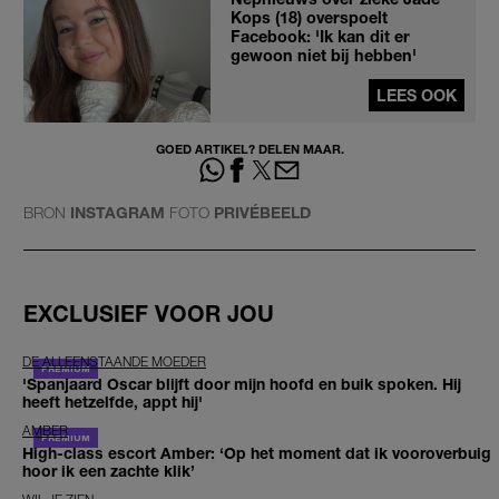
Kops (18) overspoelt
Facebook: 'Ik kan dit er
gewoon niet bij hebben'
LEES OOK
GOED ARTIKEL? DELEN MAAR.
BRON
INSTAGRAM
FOTO
PRIVÉBEELD
EXCLUSIEF VOOR JOU
DE ALLEENSTAANDE MOEDER
'Spanjaard Oscar blijft door mijn hoofd en buik spoken. Hij
heeft hetzelfde, appt hij'
AMBER
High-class escort Amber: ‘Op het moment dat ik vooroverbuig
hoor ik een zachte klik’