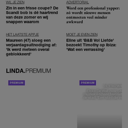
WIL JE ZIEN
ADVERTORIAL
Word een professional yapper:
Zin in een frisse coupe? De
zó wordt nieuwe mensen
Scandi bob is dé haartrend
ontmoeten veel minder
van deze zomer en wij
awkward
snappen waarom
HET LAATSTE APPJE
MOET JE EVEN ZIEN
Maureen (47) sloeg een
Eline uit 'B&B Vol Liefde'
verjaardagsuitnodiging af:
bezoekt Timothy op Ibiza:
'Ik werd meteen overal
'Wat een verrassing'
geblokkeerd'
LINDA.
PREMIUM
ACHTERGROND
DE STAD VAN
Elske DeWall over Leeu
muziek en haar favoriete p
de stad: 'Een stad die voelt 