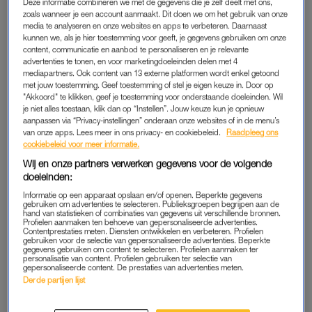
Deze informatie combineren we met de gegevens die je zelf deelt met ons,
bang, maar vastberaden – naar de voordeur. Daar staat een
zoals wanneer je een account aanmaakt. Dit doen we om het gebruik van onze
media te analyseren en onze websites en apps te verbeteren. Daarnaast
vriendelijke mevrouw. Ik zeg haar gedag en geef aan dat ze
kunnen we, als je hier toestemming voor geeft, je gegevens gebruiken om onze
binnen mag komen.’
content, communicatie en aanbod te personaliseren en je relevante
advertenties te tonen, en voor marketingdoeleinden delen met 4
mediapartners. Ook content van 13 externe platformen wordt enkel getoond
Jade
schrikt van haar eigen woorden. ‘Ik laat een
met jouw toestemming. Geef toestemming of stel je eigen keuze in. Door op
uitvaartverzorger binnenkomen? Het moment van de waarheid
"Akkoord" te klikken, geef je toestemming voor onderstaande doeleinden. Wil
is aangebroken. Daar zit ik dan. Achttien jaar, in een kamer die
je niet alles toestaan, klik dan op “Instellen”. Jouw keuze kun je opnieuw
aanpassen via “Privacy-instellingen” onderaan onze websites of in de menu’s
opeens veel te stil is, terwijl iemand tegenover mij praat over
van onze apps. Lees meer in ons privacy- en cookiebeleid.
Raadpleeg ons
dingen waar ik nog helemaal niet klaar voor ben.’
cookiebeleid voor meer informatie.
Wij en onze partners verwerken gegevens voor de volgende
Tekst gaat verder onder het bericht.
doeleinden:
Informatie op een apparaat opslaan en/of openen. Beperkte gegevens
gebruiken om advertenties te selecteren. Publieksgroepen begrijpen aan de
hand van statistieken of combinaties van gegevens uit verschillende bronnen.
Profielen aanmaken ten behoeve van gepersonaliseerde advertenties.
Contentprestaties meten. Diensten ontwikkelen en verbeteren. Profielen
gebruiken voor de selectie van gepersonaliseerde advertenties. Beperkte
gegevens gebruiken om content te selecteren. Profielen aanmaken ter
personalisatie van content. Profielen gebruiken ter selectie van
gepersonaliseerde content. De prestaties van advertenties meten.
Derde partijen lijst