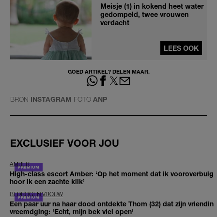
Meisje (1) in kokend heet water
gedompeld, twee vrouwen
verdacht
LEES OOK
GOED ARTIKEL? DELEN MAAR.
BRON
INSTAGRAM
FOTO
ANP
EXCLUSIEF VOOR JOU
AMBER
High-class escort Amber: ‘Op het moment dat ik vooroverbuig
hoor ik een zachte klik’
BEDROGEN VROUW
Een paar uur na haar dood ontdekte Thom (32) dat zijn vriendin
vreemdging: 'Echt, mijn bek viel open'