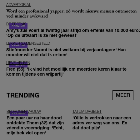
ADVERTORIAL
Word een professional yapper: zó wordt nieuwe mensen ontmoeten
veel minder awkward
DE ERFENIS
Amy’s zus voert al twintig jaar strijd om erfenis van 10.000 euro:
'Op de uitvaart is ze niet geweest'
LEKKER SAMENGESTELD
Stiefmoeder Naomi is niet welkom bij verjaardagen: 'Hun
moeder wil niet dat ik er ben'
LIEVE HELEEN
Fred (55): 'Ik vind het moeilijk om meerdere keren klaar te
komen tijdens een vrijpartij'
TRENDING
MEER
BEDROGEN VROUW
TATUM DAGELET
Een paar uur na haar dood
'Ollie is vertrokken naar een
ontdekte Thom (32) dat zijn
adres ver weg van ons. En
vriendin vreemdging: 'Echt,
dat doet pijn’
mijn bek viel open'