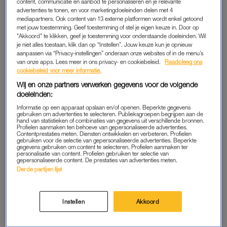
content, communicatie en aanbod te personaliseren en je relevante
een huidtransplantatie nodig om haar armpje te herstellen. Op
advertenties te tonen, en voor marketingdoeleinden delen met 4
Instagram stories deelt Dee donderdag dat de operatie
mediapartners. Ook content van 13 externe platformen wordt enkel getoond
met jouw toestemming. Geef toestemming of stel je eigen keuze in. Door op
succesvol is geweest en haar dochter weer naar huis mag.
"Akkoord" te klikken, geef je toestemming voor onderstaande doeleinden. Wil
je niet alles toestaan, klik dan op “Instellen”. Jouw keuze kun je opnieuw
aanpassen via “Privacy-instellingen” onderaan onze websites of in de menu’s
Even opletten: zo gebruik je
van onze apps. Lees meer in ons privacy- en cookiebeleid.
Raadpleeg ons
een kruik zonder kans op
cookiebeleid voor meer informatie.
brandwonden
Wij en onze partners verwerken gegevens voor de volgende
doeleinden:
LEES OOK
Informatie op een apparaat opslaan en/of openen. Beperkte gegevens
gebruiken om advertenties te selecteren. Publieksgroepen begrijpen aan de
hand van statistieken of combinaties van gegevens uit verschillende bronnen.
Profielen aanmaken ten behoeve van gepersonaliseerde advertenties.
Contentprestaties meten. Diensten ontwikkelen en verbeteren. Profielen
gebruiken voor de selectie van gepersonaliseerde advertenties. Beperkte
VEERKRACHTIG
gegevens gebruiken om content te selecteren. Profielen aanmaken ter
personalisatie van content. Profielen gebruiken ter selectie van
Voor de transplantatie hebben ze huid van haar hoofdje
gepersonaliseerde content. De prestaties van advertenties meten.
Derde partijen lijst
gebruikt. ‘De dokter kwam na anderhalf uur in spanning
vertellen dat de operatie helemaal goed is verlopen en dat ze
haar knotje hebben kunnen sparen’, schrijft Dee op haar
Instellen
Akkoord
stories.