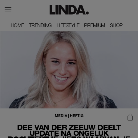
HOME
HOME
TRENDING
TRENDING
LIFESTYLE
LIFESTYLE
PREMIUM
PREMIUM
SHOP
SHOP
MEDIA
|
HEFTIG
DEE VAN DER ZEEUW DEELT
UPDATE NA ONGELUK