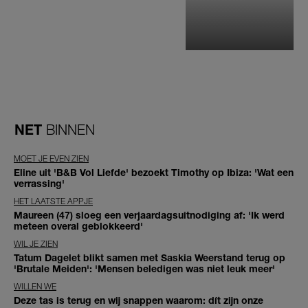
NET
BINNEN
MOET JE EVEN ZIEN
Eline uit 'B&B Vol Liefde' bezoekt Timothy op Ibiza: 'Wat een
verrassing'
HET LAATSTE APPJE
Maureen (47) sloeg een verjaardagsuitnodiging af: 'Ik werd
meteen overal geblokkeerd'
WIL JE ZIEN
Tatum Dagelet blikt samen met Saskia Weerstand terug op
'Brutale Meiden': 'Mensen beledigen was niet leuk meer'
WILLEN WE
Deze tas is terug en wij snappen waarom: dít zijn onze