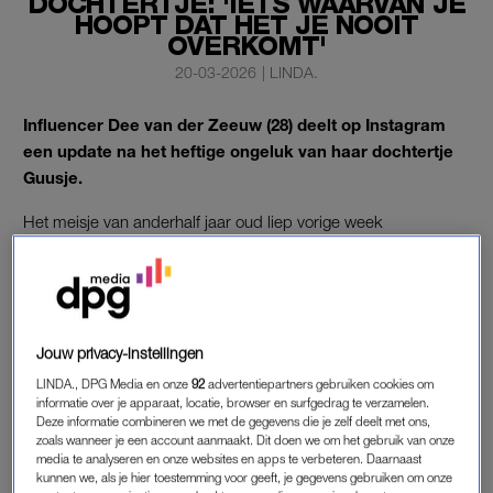
DOCHTERTJE: 'IETS WAARVAN JE
HOOPT DAT HET JE NOOIT
OVERKOMT'
20-03-2026
|
LINDA.
Influencer Dee van der Zeeuw (28) deelt op Instagram
een update na het heftige ongeluk van haar dochtertje
Guusje.
Het meisje van anderhalf jaar oud liep vorige week
brandwonden op toen er heet water over haar heen kwam en
moest daarvoor een huidtransplantatie ondergaan.
DEE VAN DER ZEEUW
Jouw privacy-instellingen
Zelf omschrijft ze het ongeluk van
haar dochtertje
iets
LINDA., DPG Media en onze
92
advertentiepartners gebruiken cookies om
‘waarvan je hoopt dat het je nooit overkomt’.
informatie over je apparaat, locatie, browser en surfgedrag te verzamelen.
Deze informatie combineren we met de gegevens die je zelf deelt met ons,
zoals wanneer je een account aanmaakt. Dit doen we om het gebruik van onze
Afgelopen weekend viel er tijdens het logeren heet water over
media te analyseren en onze websites en apps te verbeteren. Daarnaast
haar dochtertje. Ondanks het extreem snelle handelen is er
kunnen we, als je hier toestemming voor geeft, je gegevens gebruiken om onze