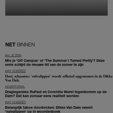
NET
BINNEN
WIL JE ZIEN
Mis je 'Off Campus' of 'The Summer I Turned Pretty'? Déze
serie schijnt de nieuwe hit van de zomer te zijn
WAT GOÉÉÉÉD
Doei, schaamte: 'vulvalippen' wordt officieel opgenomen in de Dikke
Van Dale
ADVERTORIAL
Draglegendes RuPaul en Conchita Wurst tegenkomen op de
Dam? Dat kan zomaar eens realiteit worden
WAT GOÉÉÉÉD
Belangrijk taboe doorbroken: Dikke Van Dale neemt
'vulvalippen' op in woordenboek