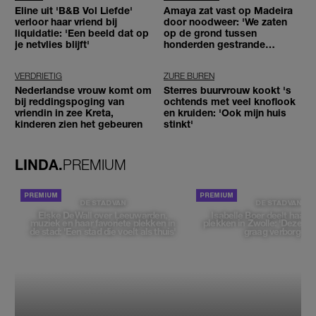
Eline uit 'B&B Vol Liefde'
Amaya zat vast op Madeira
verloor haar vriend bij
door noodweer: 'We zaten
liquidatie: 'Een beeld dat op
op de grond tussen
je netvlies blijft'
honderden gestrande
reizigers'
VERDRIETIG
ZURE BUREN
Nederlandse vrouw komt om
Sterres buurvrouw kookt 's
bij reddingspoging van
ochtends met veel knoflook
vriendin in zee Kreta,
en kruiden: 'Ook mijn huis
kinderen zien het gebeuren
stinkt'
LINDA.
PREMIUM
DE STAD VAN
DE STAD VAN
Elske DeWall over Leeuwarden,
Isabelle Boer deelt haar f
muziek en haar favoriete plekken in
plekken in Zwolle: 'Deze pl
de stad: 'Een stad die voelt als thuis'
graag verborgen'