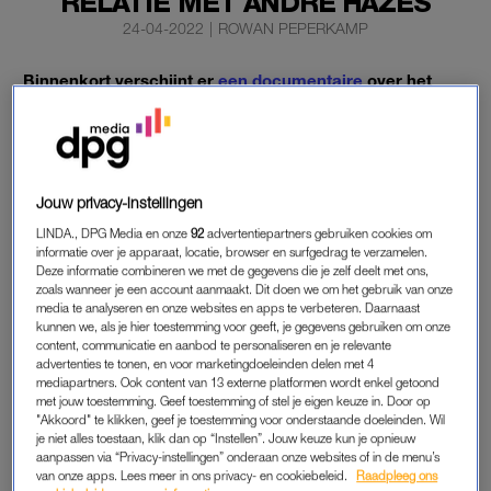
RELATIE MET ANDRÉ HAZES
24-04-2022
|
ROWAN PEPERKAMP
Binnenkort verschijnt er
een documentaire
over het
leven van André Hazes. En de geruchtenmolen draait
alweer overuren. De maakster, Cheeru Mampaey (40),
zou wel heel innig met de zanger hebben
samengewerkt.
Jouw privacy-instellingen
Tegenover
RTL Boulevard
doet Mampaey nu de details over
LINDA., DPG Media en onze
92
advertentiepartners gebruiken cookies om
informatie over je apparaat, locatie, browser en surfgedrag te verzamelen.
haar ‘relatie’ met de zanger uit de doeken.
Deze informatie combineren we met de gegevens die je zelf deelt met ons,
zoals wanneer je een account aanmaakt. Dit doen we om het gebruik van onze
media te analyseren en onze websites en apps te verbeteren. Daarnaast
ANDRÉ HAZES
kunnen we, als je hier toestemming voor geeft, je gegevens gebruiken om onze
content, communicatie en aanbod te personaliseren en je relevante
Volgens roddelvlogger Yvonne Coldeweijer zou er wat spelen
advertenties te tonen, en voor marketingdoeleinden delen met 4
tussen de documentairemaakster en de zanger. Zo zouden de
mediapartners. Ook content van 13 externe platformen wordt enkel getoond
met jouw toestemming. Geef toestemming of stel je eigen keuze in. Door op
twee wel eens een bezoek brengen aan elkaars hotelkamer.
"Akkoord" te klikken, geef je toestemming voor onderstaande doeleinden. Wil
Maar hoewel Mampaey bevestigt dat de band meer dan
je niet alles toestaan, klik dan op “Instellen”. Jouw keuze kun je opnieuw
aanpassen via “Privacy-instellingen” onderaan onze websites of in de menu’s
vriendschappelijk is, is er volgens haar geen sprake van een
van onze apps. Lees meer in ons privacy- en cookiebeleid.
Raadpleeg ons
relatie.