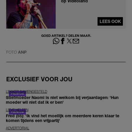
op Videoland
LEES OOK
GOED ARTIKEL? DELEN MAAR.
FOTO
ANP
EXCLUSIEF VOOR JOU
LEKKER SAMENGESTELD
Stiefmoeder Naomi is niet welkom bij verjaardagen: 'Hun
moeder wil niet dat ik er ben'
LIEVE HELEEN
Fred (55): 'Ik vind het moeilijk om meerdere keren klaar te
komen tijdens een vrijpartij'
ADVERTORIAL