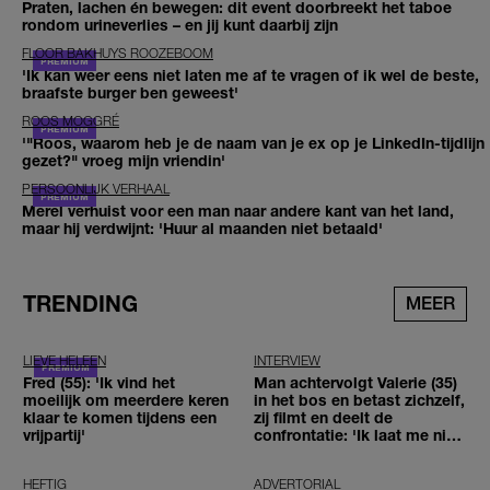
Praten, lachen én bewegen: dit event doorbreekt het taboe
rondom urineverlies – en jij kunt daarbij zijn
FLOOR BAKHUYS ROOZEBOOM
'Ik kan weer eens niet laten me af te vragen of ik wel de beste,
braafste burger ben geweest'
ROOS MOGGRÉ
'"Roos, waarom heb je de naam van je ex op je LinkedIn-tijdlijn
gezet?" vroeg mijn vriendin'
PERSOONLIJK VERHAAL
Merel verhuist voor een man naar andere kant van het land,
maar hij verdwijnt: 'Huur al maanden niet betaald'
TRENDING
MEER
LIEVE HELEEN
INTERVIEW
Fred (55): 'Ik vind het
Man achtervolgt Valerie (35)
moeilijk om meerdere keren
in het bos en betast zichzelf,
klaar te komen tijdens een
zij filmt en deelt de
vrijpartij'
confrontatie: 'Ik laat me niet
tegenhouden'
HEFTIG
ADVERTORIAL