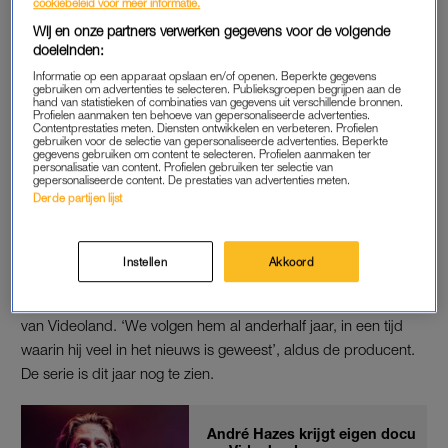
cookiebeleid voor meer informatie.
Wij en onze partners verwerken gegevens voor de volgende
“Ik zie hem echt als mijn broertje”, laat ze aan
RTL Boulevard
doeleinden:
weten. Ook zegt ze “heel veel liefde voor Dré” te hebben.
Informatie op een apparaat opslaan en/of openen. Beperkte gegevens
Maar een relatie? “Dat is gewoon dus niet waar.”
gebruiken om advertenties te selecteren. Publieksgroepen begrijpen aan de
hand van statistieken of combinaties van gegevens uit verschillende bronnen.
Profielen aanmaken ten behoeve van gepersonaliseerde advertenties.
Contentprestaties meten. Diensten ontwikkelen en verbeteren. Profielen
gebruiken voor de selectie van gepersonaliseerde advertenties. Beperkte
DOCUMENTAIRE
gegevens gebruiken om content te selecteren. Profielen aanmaken ter
personalisatie van content. Profielen gebruiken ter selectie van
gepersonaliseerde content. De prestaties van advertenties meten.
De afgelopen periode bleef het stil vanuit Hazes: de zanger is
Derde partijen lijst
minstens anderhalf jaar
uit de running vanwege burn-out
verschijnselen. Hij vertrok naar Amerika om een reis te maken
met ex Monique en zoon Dre.
Instellen
Akkoord
Maar in de tussentijd werd de zanger gevolgd door het team
van Videoland. ‘We volgen hem al anderhalf jaar, in een tijd
waarin hij veel in het nieuws is geweest’, aldus de producent.
De serie is dit jaar nog te zien.
André Hazes krijgt eigen docu