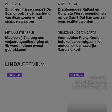
WIL JE ZIEN
ADVERTORIAL
Zin in een frisse coupe? De
Draglegendes RuPaul en
Scandi bob is dé haartrend
Conchita Wurst tegenkomen
van deze zomer en wij
op de Dam? Dat kan zomaar
snappen waarom
eens realiteit worden
HET LAATSTE APPJE
GELEZEN BIJ DE TANDARTS
Maureen (47) sloeg een
Voor actrice Ricky Koole
verjaardagsuitnodiging af:
betekent vreemdgaan niet
'Ik werd meteen overal
meteen einde huwelijk:
geblokkeerd'
'Leven is kort'
LINDA.
PREMIUM
ACHTERGROND
DE STAD VAN
Elske DeWall over Leeu
muziek en haar favoriete p
de stad: 'Een stad die voelt 