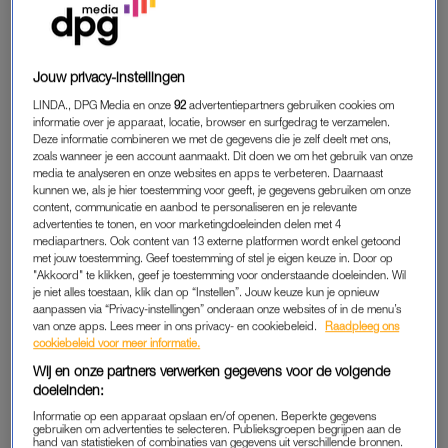
wordt hij opgenomen in het ziekenhuis. Daar slaat de situatie
razendsnel om.
Voor het ziekenhuis treft Tim de ouders van Tycho: Daniela en
Jouw privacy-instellingen
Rob, die de presentator op de hoogte brengen van de
LINDA., DPG Media en onze
92
advertentiepartners gebruiken cookies om
gezondheidssituatie van hun zoon. “Hij ligt in coma aan de
informatie over je apparaat, locatie, browser en surfgedrag te verzamelen.
Deze informatie combineren we met de gegevens die je zelf deelt met ons,
beademing en vanavond worden de machines uitgeschakeld”,
zoals wanneer je een account aanmaakt. Dit doen we om het gebruik van onze
vertelt Daniela. Tim is geschrokken van het nieuws: “Ik had dat
media te analyseren en onze websites en apps te verbeteren. Daarnaast
kunnen we, als je hier toestemming voor geeft, je gegevens gebruiken om onze
niet verwacht. Wij waren hier twee weken geleden nog en toen
content, communicatie en aanbod te personaliseren en je relevante
was hij vrolijk en bij.”
advertenties te tonen, en voor marketingdoeleinden delen met 4
mediapartners. Ook content van 13 externe platformen wordt enkel getoond
met jouw toestemming. Geef toestemming of stel je eigen keuze in. Door op
Daniela legt uit dat Tycho in de dagen erna
steeds meer
"Akkoord" te klikken, geef je toestemming voor onderstaande doeleinden. Wil
klachten
kreeg aan zijn hoofd en oren. “Hij werd doof en zijn
je niet alles toestaan, klik dan op “Instellen”. Jouw keuze kun je opnieuw
aanpassen via “Privacy-instellingen” onderaan onze websites of in de menu’s
zicht begon weer achteruit te gaan.” Rob vult aan: “Duizelig,
van onze apps. Lees meer in ons privacy- en cookiebeleid.
Raadpleeg ons
braken.” Ze vertellen dat er ook heel veel paniek naar boven
cookiebeleid voor meer informatie.
kwam. Daniela: “Ik denk dat hij merkte: het gaat niet goed.”
Wij en onze partners verwerken gegevens voor de volgende
Tycho kreeg uiteindelijk medicatie om te kunnen slapen en is
doeleinden:
niet meer wakker geworden.
Informatie op een apparaat opslaan en/of openen. Beperkte gegevens
gebruiken om advertenties te selecteren. Publieksgroepen begrijpen aan de
hand van statistieken of combinaties van gegevens uit verschillende bronnen.