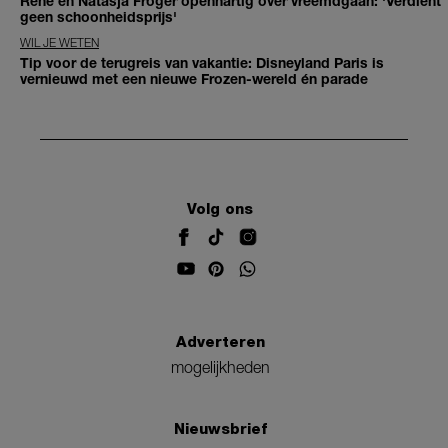
René en Natasja Froger openhartig over vreemdgaan: 'Verdient
geen schoonheidsprijs'
WIL JE WETEN
Tip voor de terugreis van vakantie: Disneyland Paris is
vernieuwd met een nieuwe Frozen-wereld én parade
Volg ons
Adverteren
mogelijkheden
Nieuwsbrief