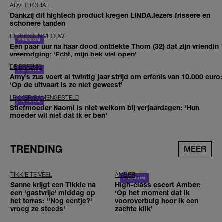
ADVERTORIAL
Dankzij dit hightech product kregen LINDA.lezers frissere en
schonere tanden
BEDROGEN VROUW
Een paar uur na haar dood ontdekte Thom (32) dat zijn vriendin
vreemdging: 'Echt, mijn bek viel open'
DE ERFENIS
Amy’s zus voert al twintig jaar strijd om erfenis van 10.000 euro:
'Op de uitvaart is ze niet geweest'
LEKKER SAMENGESTELD
Stiefmoeder Naomi is niet welkom bij verjaardagen: 'Hun
moeder wil niet dat ik er ben'
TRENDING
MEER
TIKKIE TE VEEL
AMBER
Sanne krijgt een Tikkie na
High-class escort Amber:
een 'gastvrije' middag op
‘Op het moment dat ik
het terras: ''Nog eentje?'
vooroverbuig hoor ik een
vroeg ze steeds'
zachte klik’