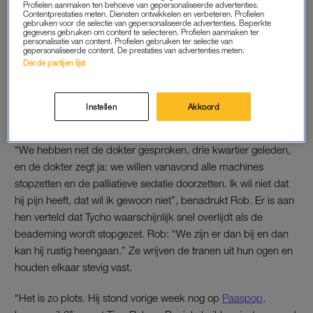
Profielen aanmaken ten behoeve van gepersonaliseerde advertenties.
Marit en Mackenzie geven
Contentprestaties meten. Diensten ontwikkelen en verbeteren. Profielen
gebruiken voor de selectie van gepersonaliseerde advertenties. Beperkte
elkaar het jawoord in 'Over
gegevens gebruiken om content te selecteren. Profielen aanmaken ter
Mijn Lijk': 'Er zit wel een
personalisatie van content. Profielen gebruiken ter selectie van
dubbele lading bij'
gepersonaliseerde content. De prestaties van advertenties meten.
Derde partijen lijst
LEES OOK
Instellen
Akkoord
AFSCHEID
“We hebben net de dokter gesproken, drie kwartier geleden,
en de dokter zegt ja: we willen vanavond alle machines
stopzetten en de palliatieve sedatie doorzetten. Ik wil niet dat
hij pijn heeft, dat wil ik gewoon niet”, benadrukt Rob. Er is aan
hen verteld dat Tycho waarschijnlijk snel overlijdt als de
beademing wordt stopgezet. Rob: “We zijn er dan bij en dan
kan hij rustig heengaan.” Ze wrijven de tranen uit hun ogen en
houden elkaar stevig vast.
“Het is zo plots. Hij stond vorige week nog op
Paaspop,