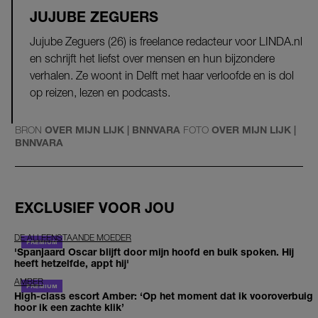
JUJUBE ZEGUERS
Jujube Zeguers (26) is freelance redacteur voor LINDA.nl
en schrijft het liefst over mensen en hun bijzondere
verhalen. Ze woont in Delft met haar verloofde en is dol
op reizen, lezen en podcasts.
BRON
OVER MIJN LIJK | BNNVARA
FOTO
OVER MIJN LIJK |
BNNVARA
EXCLUSIEF VOOR JOU
DE ALLEENSTAANDE MOEDER
'Spanjaard Oscar blijft door mijn hoofd en buik spoken. Hij
heeft hetzelfde, appt hij'
AMBER
High-class escort Amber: ‘Op het moment dat ik vooroverbuig
hoor ik een zachte klik’