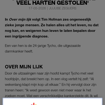
VEEL HARTEN GESTOLEN'
17-05-2026
|
JUJUBE ZEGUERS
In
Over mijn lijk
volgt Tim Hofman zes ongeneeslijk
zieke jonge mensen. Ze halen alles uit het leven, nu dat
nog kan, en weigeren hun leven te laten bepalen door
een ingrijpende diagnose.
Een van hen is de 24-jarige Tycho, die uitgezaaide
darmkanker heeft.
OVER MIJN LIJK
Door de uitzaaiingen naar zijn hoofd kampt Tycho met veel
hoofdpijn, dat breekt hem op. In een vlog vertelt hij zelf: “Al
wekenlang klapt mijn kop uit elkaar.” En hij vervolgt door zijn
tranen heen: “Ik weet gewoon even niet meer waar ik het
zoeken moet. Wat een verschrikkelijke kankerziekte dit. Ik wil
gewoon dat het stopt.” Omdat de hoofdpijn zo ondraaglijk is,