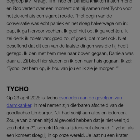
begreep ik?” vraagt Tim. Rob en Daniela knikken instemmend
en Rob vertelt over een moment dat hij samen met Tycho voor
het ziekenhuis een sigaret rookte. “Het begin van de
conversatie was echt paniek en het sloeg halverwege om in:
pap, ik ga hiervoor vechten. Ik geef niet op, ik ga vechten. Ik
zei denk ik zoiets van: goed zo, of goed, dat moet ook. Niet
beseffend dat dit een van de laatste dingen was die hij heeft
gezegd. Ik ben met hem mee naar boven gegaan, Daniela was
daar al. Zij bleef hier slapen en ik ben naar huis gegaan. Ik zei:
‘Tycho, zet hem op, ik hou van jou en ik zie je morgen.'”
TYCHO
Op 28 april 2025 is Tycho
overleden aan de gevolgen van
darmkanker
. In mei nemen zijn dierbaren afscheid van de
goedlachse Limburger. “Jij had schijt aan alles en iedereen.
Zou je van binnen altijd al gevoeld hebben dat je niet veel tijd
zou hebben?”, spreekt Daniela tijdens het afscheid. “Tycho, als
een komeet sloeg jij in op onze wereld. Je laat nu een krater