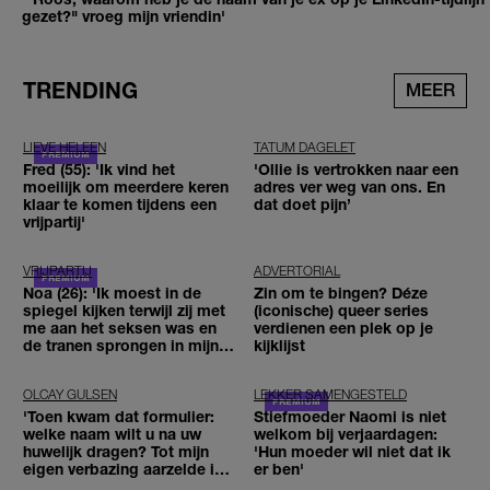
gezet?" vroeg mijn vriendin'
TRENDING
MEER
LIEVE HELEEN
TATUM DAGELET
Fred (55): 'Ik vind het
'Ollie is vertrokken naar een
moeilijk om meerdere keren
adres ver weg van ons. En
klaar te komen tijdens een
dat doet pijn’
vrijpartij'
VRIJPARTIJ
ADVERTORIAL
Noa (26): 'Ik moest in de
Zin om te bingen? Déze
spiegel kijken terwijl zij met
(iconische) queer series
me aan het seksen was en
verdienen een plek op je
de tranen sprongen in mijn
kijklijst
ogen'
OLCAY GULSEN
LEKKER SAMENGESTELD
'Toen kwam dat formulier:
Stiefmoeder Naomi is niet
welke naam wilt u na uw
welkom bij verjaardagen:
huwelijk dragen? Tot mijn
'Hun moeder wil niet dat ik
eigen verbazing aarzelde ik
er ben'
geen moment'