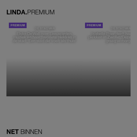
LINDA.
PREMIUM
DE STAD VAN
DE STAD VAN
Elske DeWall over Leeuwarden,
Isabelle Boer deelt haar f
muziek en haar favoriete plekken in
plekken in Zwolle: 'Deze pl
de stad: 'Een stad die voelt als thuis'
graag verborgen'
NET
BINNEN