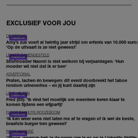
EXCLUSIEF VOOR JOU
DE ERFENIS
Amy’s zus voert al twintig jaar strijd om erfenis van 10.000 euro:
'Op de uitvaart is ze niet geweest'
LEKKER SAMENGESTELD
Stiefmoeder Naomi is niet welkom bij verjaardagen: 'Hun
moeder wil niet dat ik er ben'
ADVERTORIAL
Praten, lachen én bewegen: dit event doorbreekt het taboe
rondom urineverlies – en jij kunt daarbij zijn
LIEVE HELEEN
Fred (55): 'Ik vind het moeilijk om meerdere keren klaar te
komen tijdens een vrijpartij'
FLOOR BAKHUYS ROOZEBOOM
'Ik kan weer eens niet laten me af te vragen of ik wel de beste,
braafste burger ben geweest'
ROOS MOGGRÉ
'"Roos, waarom heb je de naam van je ex op je LinkedIn-tijdlijn