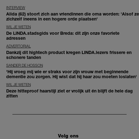
INTERVIEW
Alida (62) stoort zich aan vriendinnen die oma worden: 'Alsof ze
zichzelf ineens in een hogere orde plaatsen'
WIL JE WETEN
De LINDA.stadsgids voor Breda: dit zijn onze favoriete
adressen
ADVERTORIAL
Dankzij dit hightech product kregen LINDA.lezers frissere en
schonere tanden
SANDER DE HOSSON
'Hij vroeg mij wie er straks voor zijn vrouw met beginnende
dementie zou zorgen. Hij wist dat hij haar zou moeten loslaten'
WIL JE WETEN
Deze hitteproof haarstijl ziet er vrolijk uit én blijft de hele dag
zitten
Volg ons