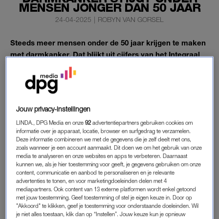
MENSEN JONGER DAN 50 JAAR
24-04-2025
|
ROBYN VAN GORSEL
Steeds meer mensen onder de 50 jaar krijgen te maken
met darmkanker. Dat blijkt uit cijfers van het Integraal
Kankercentrum Nederland (IKNL).
In de afgelopen 25 jaar is het aantal gevallen flink gestegen en
de verwachting is dat dit de komende tien jaar verder zal
toenemen. Dat meldt de NOS.
Jouw privacy-instellingen
LINDA., DPG Media en onze
92
advertentiepartners gebruiken cookies om
informatie over je apparaat, locatie, browser en surfgedrag te verzamelen.
DARMKANKER
Deze informatie combineren we met de gegevens die je zelf deelt met ons,
zoals wanneer je een account aanmaakt. Dit doen we om het gebruik van onze
De stijging is vooral zichtbaar bij mensen tussen de 15 en 49
media te analyseren en onze websites en apps te verbeteren. Daarnaast
kunnen we, als je hier toestemming voor geeft, je gegevens gebruiken om onze
jaar. In 1998 kregen 6,3 op de 100.000 personen in deze
content, communicatie en aanbod te personaliseren en je relevante
leeftijdsgroep de diagnose darmkanker. In 2023 is dit
advertenties te tonen, en voor marketingdoeleinden delen met 4
opgelopen tot 9,5 per 100.000. Dat betekent een stijging van
mediapartners. Ook content van 13 externe platformen wordt enkel getoond
met jouw toestemming. Geef toestemming of stel je eigen keuze in. Door op
ongeveer 50 procent. In absolute aantallen kregen vorig jaar
"Akkoord" te klikken, geef je toestemming voor onderstaande doeleinden. Wil
654 Nederlanders uit deze groep de diagnose. Het IKNL
je niet alles toestaan, klik dan op “Instellen”. Jouw keuze kun je opnieuw