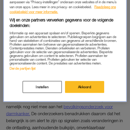
aanpassen via “Privacy-instellingen” onderaan onze websites of in de menu’s
verwacht dat dit in 2035 is gestegen tot 762 per jaar.
van onze apps. Lees meer in ons privacy- en cookiebeleid.
Raadpleeg ons
cookiebeleid voor meer informatie.
Waarom de cijfers zo hard stijgen, is niet helemaal duidelijk. In
Wij en onze partners verwerken gegevens voor de volgende
internationaal onderzoek worden leefstijl- en
doeleinden:
omgevingsfactoren genoemd, zoals overgewicht, weinig
Informatie op een apparaat opslaan en/of openen. Beperkte gegevens
beweging, de consumptie van veel rood of bewerkt vlees, en
gebruiken om advertenties te selecteren. Publieksgroepen begrijpen aan de
hand van statistieken of combinaties van gegevens uit verschillende bronnen.
alcoholgebruik. Erfelijke aanleg speelt volgens de
Profielen aanmaken ten behoeve van gepersonaliseerde advertenties.
Contentprestaties meten. Diensten ontwikkelen en verbeteren. Profielen
onderzoekers bij slechts een klein deel van de patiënten een
gebruiken voor de selectie van gepersonaliseerde advertenties. Beperkte
gegevens gebruiken om content te selecteren. Profielen aanmaken ter
rol. Of het stijgende aantal diagnoses ook te maken heeft met
personalisatie van content. Profielen gebruiken ter selectie van
gepersonaliseerde content. De prestaties van advertenties meten.
betere opsporing, wordt in het onderzoek niet besproken.
Derde partijen lijst
BEVOLKINGSONDERZOEK
Instellen
Akkoord
Bij jonge mensen wordt darmkanker vaak pas ontdekt als de
ziekte al verder gevorderd is. Mensen onder de 50 jaar doen
namelijk nog niet mee aan het
bevolkingsonderzoek voor
darmkanker.
De onderzoekers benadrukken daarom dat het
belangrijk is om alert te zijn op signalen zoals veranderingen in
de ontlasting, aanhoudende buikpijn, onverklaarbaar