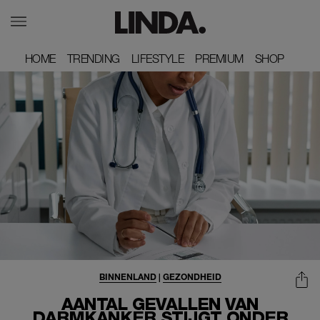
HOME
HOME
TRENDING
TRENDING
LIFESTYLE
LIFESTYLE
PREMIUM
PREMIUM
SHOP
SHOP
BINNENLAND
|
GEZONDHEID
AANTAL GEVALLEN VAN
DARMKANKER STIJGT ONDER