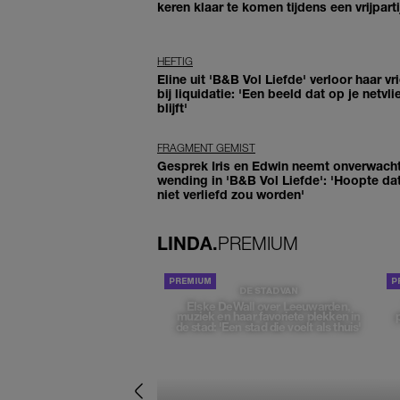
keren klaar te komen tijdens een vrijparti
HEFTIG
Eline uit 'B&B Vol Liefde' verloor haar vr
bij liquidatie: 'Een beeld dat op je netvli
blijft'
FRAGMENT GEMIST
Gesprek Iris en Edwin neemt onverwach
wending in 'B&B Vol Liefde': 'Hoopte dat
niet verliefd zou worden'
LINDA.
PREMIUM
DE STAD VAN
Elske DeWall over Leeuwarden,
muziek en haar favoriete plekken in
de stad: 'Een stad die voelt als thuis'