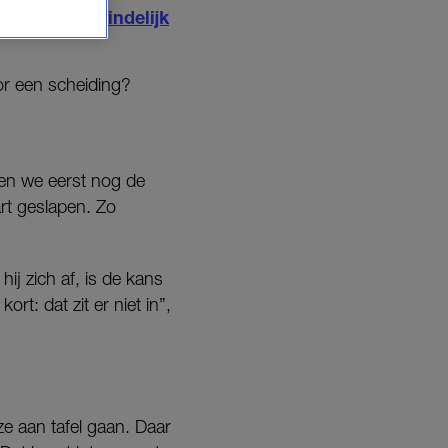
 krijgen we
eindelijk
oor een scheiding?
jgen we eerst nog de
art geslapen. Zo
hij zich af, is de kans
rt: dat zit er niet in”,
ze aan tafel gaan. Daar