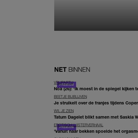
NET
BINNEN
VRIJPARTIJ
Noa (26): 'Ik moest in de spiegel kijken 
BEETJE BIJBLIJVEN
Je struikelt over de franjes tijdens Co
WIL JE ZIEN
Tatum Dagelet blikt samen met Saskia W
EROTISCH LUISTERVERHAAL
'Vanuit haar bekken spoelde het orgasme