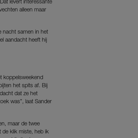
Dat levert interessante
kvechten alleen maar
de nacht samen in het
l aandacht heeft hij
het koppelsweekend
en het spits af. Bij
 dacht dat ze het
zoek was”, laat Sander
ten, maar de twee
de klik miste, heb ik