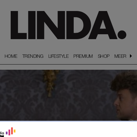
HOME
HOME
TRENDING
TRENDING
LIFESTYLE
LIFESTYLE
PREMIUM
PREMIUM
SHOP
SHOP
MEER
MEER