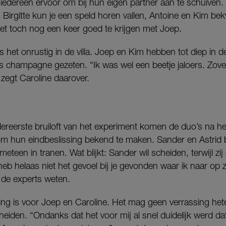
h iedereen ervoor om bij hun eigen partner aan te schuiven. 
en Birgitte kun je een speld horen vallen, Antoine en Kim be
het toch nog een keer goed te krijgen met Joep.
 het onrustig in de villa. Joep en Kim hebben tot diep in 
 champagne gezeten. “Ik was wel een beetje jaloers. Zovee
 zegt Caroline daarover.
ereerste bruiloft van het experiment komen de duo’s na 
 hun eindbeslissing bekend te maken. Sander en Astrid bijt
eteen in tranen. Wat blijkt: Sander wil scheiden, terwijl zij
eb helaas niet het gevoel bij je gevonden waar ik naar op 
 de experts weten.
ing is voor Joep en Caroline. Het mag geen verrassing he
eiden. “Ondanks dat het voor mij al snel duidelijk werd dat 