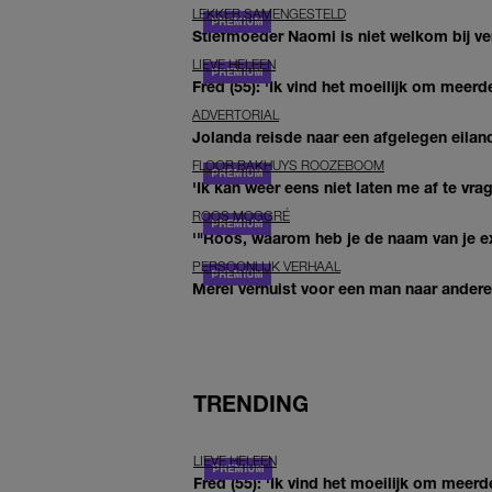
LEKKER SAMENGESTELD
Stiefmoeder Naomi is niet welkom bij ver
LIEVE HELEEN
Fred (55): 'Ik vind het moeilijk om meerde
ADVERTORIAL
Jolanda reisde naar een afgelegen eiland
FLOOR BAKHUYS ROOZEBOOM
'Ik kan weer eens niet laten me af te vr
ROOS MOGGRÉ
'"Roos, waarom heb je de naam van je ex 
PERSOONLIJK VERHAAL
Merel verhuist voor een man naar andere 
TRENDING
LIEVE HELEEN
Fred (55): 'Ik vind het moeilijk om meerd