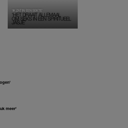
‘IK ZAT IN EEN SEKTE’
‘HET DRAAIT ALLEMAAL
OM SEKS IN EEN SPIRITUEEL 
JASJE’
 ogen'
euk meer'