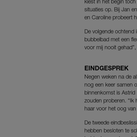
kiest in het begin toc
situaties op. Bij Jan 
en Caroline probeert 
De volgende ochtend is
bubbelbad met een fles
voor mij nooit gehad”,
EINDGESPREK
Negen weken na de all
nog een keer samen om
binnenkomst is Astrid m
zouden proberen. “Ik h
haar voor het oog van
De tweede eindbesliss
hebben besloten te sch