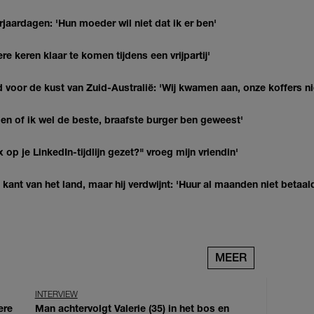
jaardagen: 'Hun moeder wil niet dat ik er ben'
re keren klaar te komen tijdens een vrijpartij'
 voor de kust van Zuid-Australië: 'Wij kwamen aan, onze koffers ni
agen of ik wel de beste, braafste burger ben geweest'
op je LinkedIn-tijdlijn gezet?" vroeg mijn vriendin'
kant van het land, maar hij verdwijnt: 'Huur al maanden niet betaal
MEER
INTERVIEW
ere
Man achtervolgt Valerie (35) in het bos en