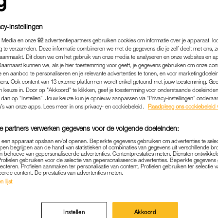
cy-instellingen
 Media en onze
92
advertentiepartners gebruiken cookies om informatie over je apparaat, lo
g te verzamelen. Deze informatie combineren we met de gegevens die je zelf deelt met ons, z
aanmaakt. Dit doen we om het gebruik van onze media te analyseren en onze websites en a
Daarnaast kunnen we, als je hier toestemming voor geeft, je gegevens gebruiken om onze con
 en aanbod te personaliseren en je relevante advertenties te tonen, en voor marketingdoele
ers. Ook content van 13 externe platformen wordt enkel getoond met jouw toestemming. Ge
gen keuze in. Door op "Akkoord" te klikken, geef je toestemming voor onderstaande doeleinden. 
k dan op “Instellen”. Jouw keuze kun je opnieuw aanpassen via “Privacy-instellingen” ondera
u’s van onze apps. Lees meer in ons privacy- en cookiebeleid.
Raadpleeg ons cookiebeleid 
e partners verwerken gegevens voor de volgende doeleinden:
MEDIA
|
FRAGMENT GEMIST
p een apparaat opslaan en/of openen. Beperkte gegevens gebruiken om advertenties te sele
EL ONTKNOPING 'MARRIE
pen begrijpen aan de hand van statistieken of combinaties van gegevens uit verschillende br
 behoeve van gepersonaliseerde advertenties. Contentprestaties meten. Diensten ontwikkel
 BEKEND: GAAN JOEP EN C
Profielen gebruiken voor de selectie van gepersonaliseerde advertenties. Beperkte gegeven
lecteren. Profielen aanmaken ter personalisatie van content. Profielen gebruiken ter selectie 
SCHEIDEN OF TOCH NIET?
eerde content. De prestaties van advertenties meten.
 lijst
10-05-2022
|
ROBYN VAN GORSEL
ntuur van de zeven koppels uit het zevende seizoen v
Instellen
Akkoord