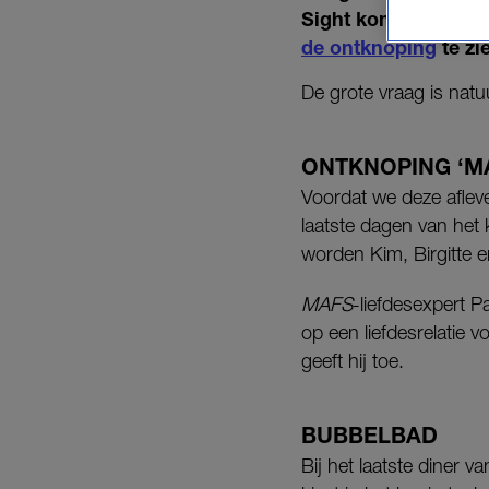
Sight komt deze we
de ontknoping
te zi
De grote vraag is natu
ONTKNOPING ‘MA
Voordat we deze afleve
laatste dagen van het 
worden Kim, Birgitte 
MAFS
-liefdesexpert P
op een liefdesrelatie v
geeft hij toe.
BUBBELBAD
Bij het laatste diner 