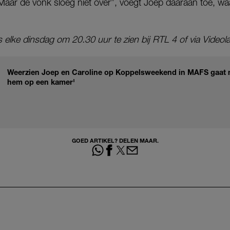
aar de vonk sloeg niet over”, voegt Joep daaraan toe, waar
s elke dinsdag om 20.30 uur te zien bij RTL 4 of via Videol
Weerzien Joep en Caroline op Koppelsweekend in MAFS gaat ni
hem op een kamer'
GOED ARTIKEL? DELEN MAAR.