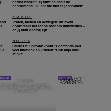
j'
betast zichzelf, zij filmt en deelt de
confrontatie: 'Ik laat me niet tegenhouden'
ADVERTORIAL
iend
Praten, lachen én bewegen: dit event
es
doorbreekt het taboe rondom urineverlies –
en jij kunt daarbij zijn
ZURE BUREN
te
Sterres buurvrouw kookt 's ochtends met
 je
veel knoflook en kruiden: 'Ook mijn huis
stinkt'
EXPATS MET
STOM!
DE STAD VAN
RASHONDEN
Isabelle Boer deelt haar favoriete
plekken in Zwolle: 'Deze plek houd ik
graag verborgen'