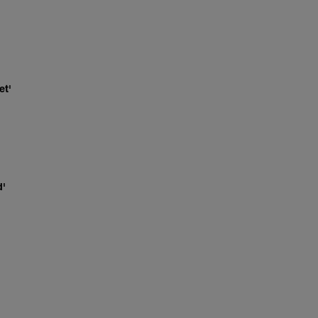
et'
d'