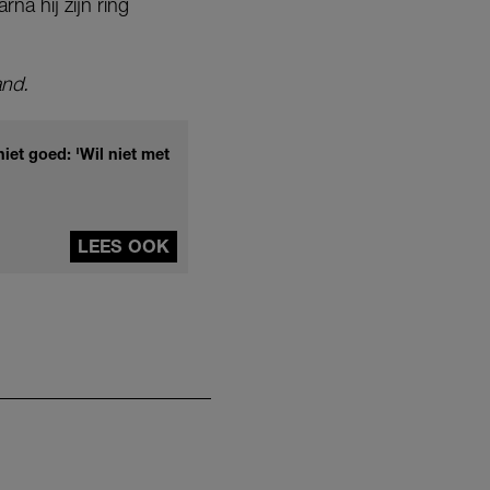
na hij zijn ring
and.
et goed: 'Wil niet met
LEES OOK