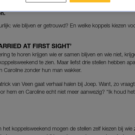
ek helaas tot een eind. Vanavond en woensdagavond
en.
urlijk: wie blijven er getrouwd? En welke koppels kiezen v
RRIED AT FIRST SIGHT’
ring te horen krijgen wie er samen blijven en wie niet, kri
koppelsweekend te zien. Maar liefst drie stellen hebben ap
en Caroline zonder hun man wakker.
atrick van Veen gaat verhaal halen bij Joep. Want, zo vraagt 
oor hem en Caroline echt niet meer aanwezig? “Ik houd het ko
van het koppelsweekend mogen de stellen zelf kiezen bij wie 