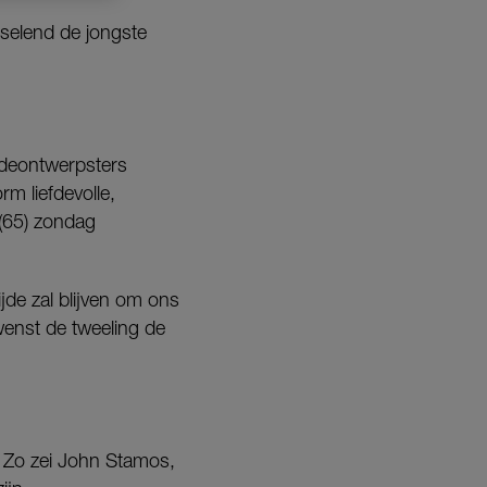
selend de jongste
odeontwerpsters
m liefdevolle,
 (65) zondag
ijde zal blijven om ons
 wenst de tweeling de
. Zo zei John Stamos,