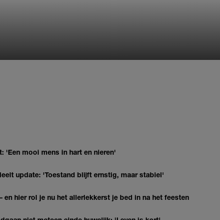
: 'Een mooi mens in hart en nieren'
elt update: 'Toestand blijft ernstig, maar stabiel'
 en hier rol je nu het allerlekkerst je bed in na het feesten
gaan niet meteen einde huwelijk: 'Leven is kort'