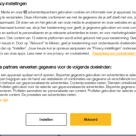
cy-instellingen
 Media en onze
92
advertentiepartners gebruiken cookies om informatie over je apparaat, lo
g te verzamelen. Deze informatie combineren we met de gegevens die je zelf deelt met ons, z
aanmaakt. Dit doen we om het gebruik van onze media te analyseren en onze websites en a
Daarnaast kunnen we, als je hier toestemming voor geeft, je gegevens gebruiken om onze con
 en aanbod te personaliseren en je relevante advertenties te tonen, en voor marketingdoele
ers. Ook content van 13 externe platformen wordt enkel getoond met jouw toestemming. Ge
gen keuze in. Door op "Akkoord" te klikken, geef je toestemming voor onderstaande doeleinden. 
k dan op “Instellen”. Jouw keuze kun je opnieuw aanpassen via “Privacy-instellingen” ondera
u’s van onze apps. Lees meer in ons privacy- en cookiebeleid.
Raadpleeg ons cookiebeleid 
e partners verwerken gegevens voor de volgende doeleinden:
p een apparaat opslaan en/of openen. Beperkte gegevens gebruiken om advertenties te sele
pen begrijpen aan de hand van statistieken of combinaties van gegevens uit verschillende br
MEDIA
|
BEETJE BIJBLIJVEN
 behoeve van gepersonaliseerde advertenties. Contentprestaties meten. Diensten ontwikkel
Profielen gebruiken voor de selectie van gepersonaliseerde advertenties. Beperkte gegeven
TWEELING ‘DIEP BEDROEF
lecteren. Profielen aanmaken ter personalisatie van content. Profielen gebruiken ter selectie 
eerde content. De prestaties van advertenties meten.
OD VAN TV-VADER BOB SA
 lijst
10-01-2022
|
MARIJKE VAN BROEKHOVEN
Instellen
Akkoord
Olsen zijn ‘diep bedroefd’ door het overlijden van a
et. Dat laat de tweeling in een reactie weten aan A