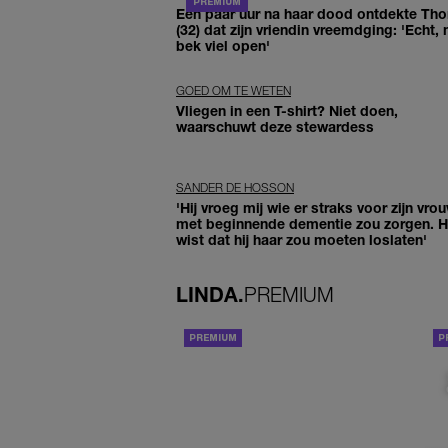
Een paar uur na haar dood ontdekte Th
(32) dat zijn vriendin vreemdging: 'Echt, 
bek viel open'
GOED OM TE WETEN
Vliegen in een T-shirt? Niet doen,
waarschuwt deze stewardess
SANDER DE HOSSON
'Hij vroeg mij wie er straks voor zijn vro
met beginnende dementie zou zorgen. Hi
wist dat hij haar zou moeten loslaten'
LINDA.
PREMIUM
ACHTERGROND