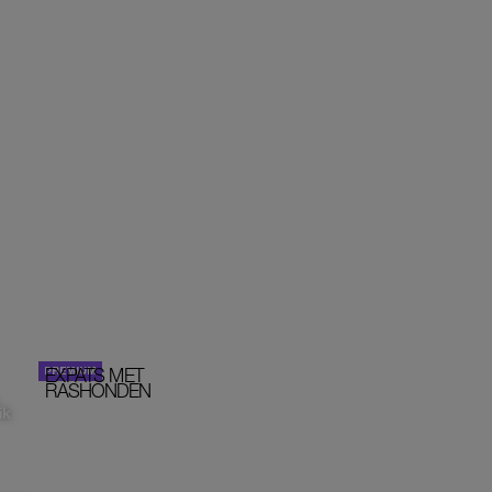
EXPATS MET
STOM!
PORTRETTEN
RASHONDEN
ik