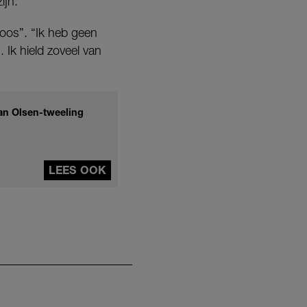
ijn.
oos”. “Ik heb geen
Ik hield zoveel van
an Olsen-tweeling
LEES OOK