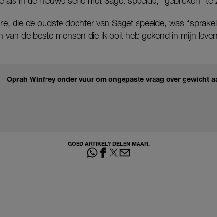
le als in de nieuwe serie met Saget speelde, “gebroken” te z
, die de oudste dochter van Saget speelde, was “sprakel
van de beste mensen die ik ooit heb gekend in mijn leven. 
Oprah Winfrey onder vuur om ongepaste vraag over gewicht a
GOED ARTIKEL? DELEN MAAR.