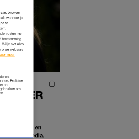
catie, browser
oals wanneer je
pps te
tent,
inden delen met
ef toestemming
Wil je niet alles
an onze websites
voor meer
cteren.
onnen. Profielen
en en
s gebruiken om
D’ OVER
van
GET
cteur, komiek en
merikaanse media.