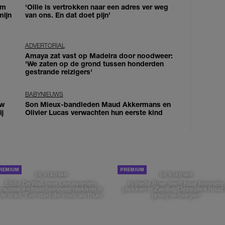
om
'Ollie is vertrokken naar een adres ver weg
mijn
van ons. En dat doet pijn’
ADVERTORIAL
Amaya zat vast op Madeira door noodweer:
'We zaten op de grond tussen honderden
gestrande reizigers'
BABYNIEUWS
uw
Son Mieux-bandleden Maud Akkermans en
j
Olivier Lucas verwachten hun eerste kind
DE STAD VAN
DE STAD VAN
Elske DeWall over Leeuwarden,
Isabelle Boer deelt haar favoriete
muziek en haar favoriete plekken in
plekken in Zwolle: 'Deze plek houd 
de stad: 'Een stad die voelt als thuis'
graag verborgen'