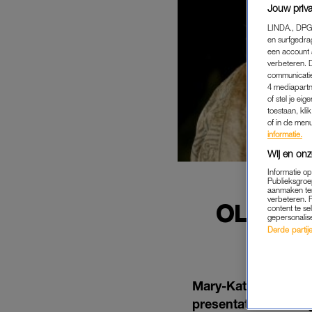
Jouw priva
LINDA., DPG
en surfgedra
een account 
verbeteren. 
communicatie
4 mediapartn
of stel je ei
toestaan, kli
of in de men
informatie.
Wij en onz
Informatie o
Publieksgroe
aanmaken ten
verbeteren. 
OLSEN-
content te se
gepersonalis
DO
Derde partijen
Mary-Kate en Ashley 
presentator Bob Sag