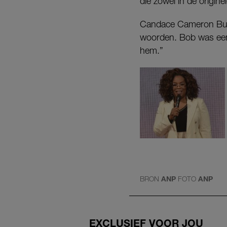
die zowel in de origine
Candace Cameron Bure
woorden. Bob was een 
hem.”
BRON
ANP
FOTO
ANP
EXCLUSIEF VOOR JOU