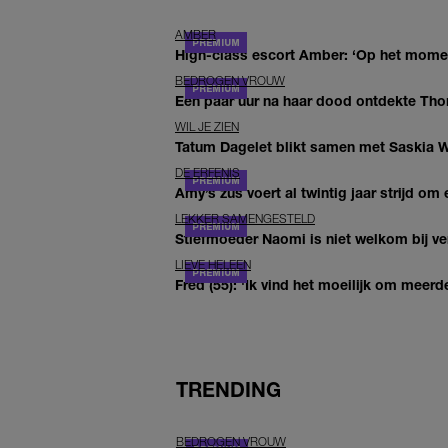
AMBER
High-class escort Amber: ‘Op het moment
BEDROGEN VROUW
Een paar uur na haar dood ontdekte Thom 
WIL JE ZIEN
Tatum Dagelet blikt samen met Saskia W
DE ERFENIS
Amy’s zus voert al twintig jaar strijd om 
LEKKER SAMENGESTELD
Stiefmoeder Naomi is niet welkom bij ver
LIEVE HELEEN
Fred (55): 'Ik vind het moeilijk om meerde
TRENDING
BEDROGEN VROUW