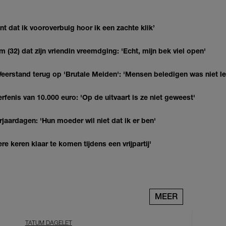
 dat ik vooroverbuig hoor ik een zachte klik’
(32) dat zijn vriendin vreemdging: 'Echt, mijn bek viel open'
eerstand terug op 'Brutale Meiden': 'Mensen beledigen was niet l
erfenis van 10.000 euro: 'Op de uitvaart is ze niet geweest'
jaardagen: 'Hun moeder wil niet dat ik er ben'
re keren klaar te komen tijdens een vrijpartij'
MEER
TATUM DAGELET