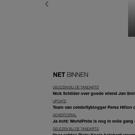
NET
BINNEN
GELEZEN BIJ DE TANDARTS
Nick Schilder over goede vriend Jan Smit
UPDATE
Team van celebrityblogger Perez Hilton de
ADVERTORIAL
Ja écht: WorldPride is nog in volle gang –
GELEZEN BIJ DE TANDARTS
Voor actrice Ricky Koole betekent vreemd