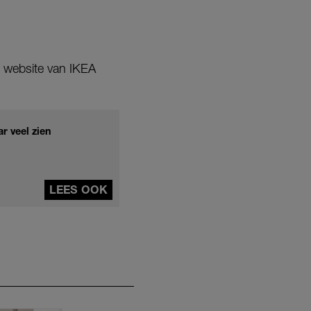
de website van IKEA
r veel zien
LEES OOK