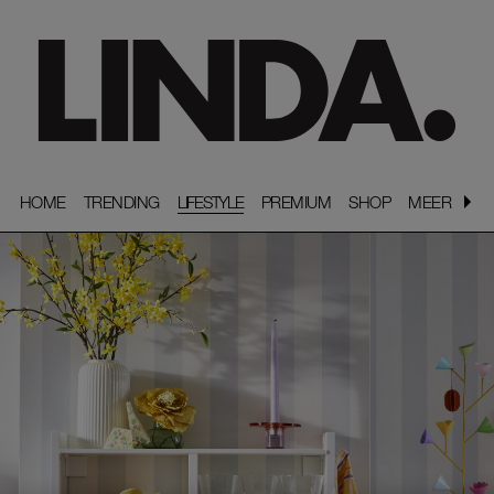
HOME
HOME
TRENDING
TRENDING
LIFESTYLE
PREMIUM
PREMIUM
SHOP
SHOP
MEER
MEER