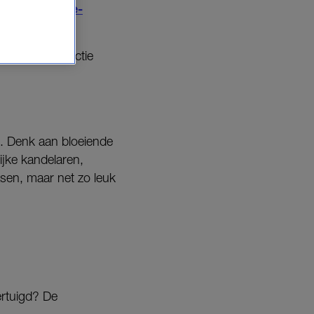
ditie kunt
pre-
 TJÄRLEK-collectie
s. Denk aan bloeiende
rijke kandelaren,
asen, maar net zo leuk
ertuigd? De