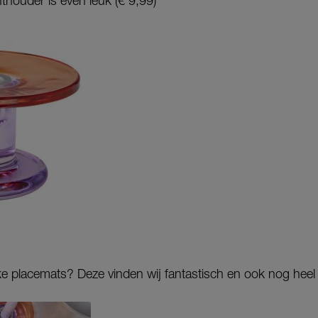
thouder is even leuk (€ 9,99)
e placemats? Deze vinden wij fantastisch en ook nog heel 