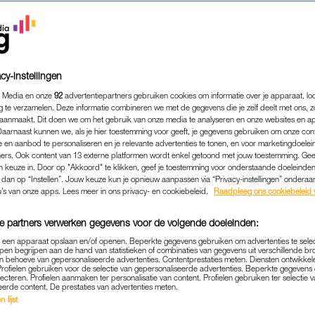
cy-instellingen
 Media en onze
92
advertentiepartners gebruiken cookies om informatie over je apparaat, lo
g te verzamelen. Deze informatie combineren we met de gegevens die je zelf deelt met ons, z
aanmaakt. Dit doen we om het gebruik van onze media te analyseren en onze websites en a
Daarnaast kunnen we, als je hier toestemming voor geeft, je gegevens gebruiken om onze con
 en aanbod te personaliseren en je relevante advertenties te tonen, en voor marketingdoele
ers. Ook content van 13 externe platformen wordt enkel getoond met jouw toestemming. Ge
gen keuze in. Door op "Akkoord" te klikken, geef je toestemming voor onderstaande doeleinden. 
k dan op “Instellen”. Jouw keuze kun je opnieuw aanpassen via “Privacy-instellingen” ondera
u’s van onze apps. Lees meer in ons privacy- en cookiebeleid.
Raadpleeg ons cookiebeleid 
WONEN & KLUSSEN
|
MOET JE EVEN ZIEN
 DOET HET WEER: DEZE N
e partners verwerken gegevens voor de volgende doeleinden:
RSCOLLECTIE IS TE LEUK 
p een apparaat opslaan en/of openen. Beperkte gegevens gebruiken om advertenties te sele
pen begrijpen aan de hand van statistieken of combinaties van gegevens uit verschillende br
 behoeve van gepersonaliseerde advertenties. Contentprestaties meten. Diensten ontwikkel
N GAAN OP ONZE VERLANG
Profielen gebruiken voor de selectie van gepersonaliseerde advertenties. Beperkte gegeven
lecteren. Profielen aanmaken ter personalisatie van content. Profielen gebruiken ter selectie 
eerde content. De prestaties van advertenties meten.
04-03-2025
|
LINDE VERHULST
 lijst