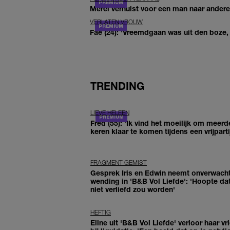
Merel verhuist voor een man naar andere 
VERLATEN VROUW
Fae (24): 'Vreemdgaan was uit den boze, d
TRENDING
LIEVE HELEEN
Fred (55): 'Ik vind het moeilijk om meerd
keren klaar te komen tijdens een vrijparti
FRAGMENT GEMIST
Gesprek Iris en Edwin neemt onverwach
wending in 'B&B Vol Liefde': 'Hoopte dat
niet verliefd zou worden'
HEFTIG
Eline uit 'B&B Vol Liefde' verloor haar vr