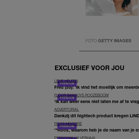
FOTO
GETTY IMAGES
EXCLUSIEF VOOR JOU
LIEVE HELEEN
Fred (55): 'Ik vind het moeilijk om meerde
FLOOR BAKHUYS ROOZEBOOM
'Ik kan weer eens niet laten me af te vr
ADVERTORIAL
Dankzij dit hightech product kregen LIN
ROOS MOGGRÉ
'"Roos, waarom heb je de naam van je ex 
PERSOONLIJK VERHAAL