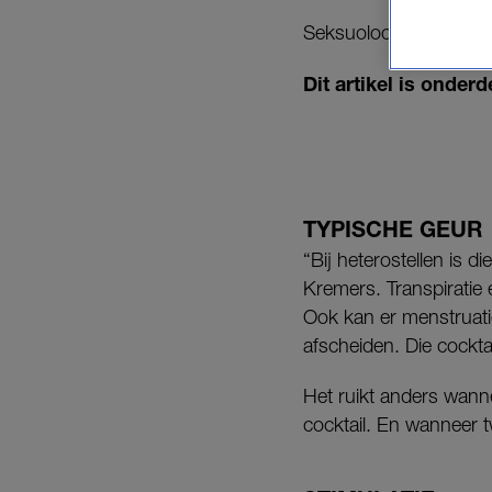
Seksuoloog Astrid Krem
Dit artikel is onde
TYPISCHE GEUR
“Bij heterostellen is 
Kremers. Transpirati
Ook kan er menstruatie
afscheiden. Die cockta
Het ruikt anders wann
cocktail. En wanneer 