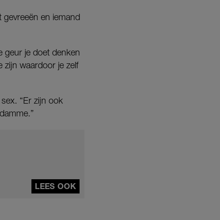
ft gevreeën en iemand
de geur je doet denken
 zijn waardoor je zelf
sex. “Er zijn ook
erdamme.”
LEES OOK