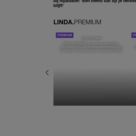
bij liquidatie: 'Een beeld dat op je netvli
blijft'
LINDA.
PREMIUM
DE STAD VAN
Elske DeWall over Leeuwarden,
muziek en haar favoriete plekken in
de stad: 'Een stad die voelt als thuis'