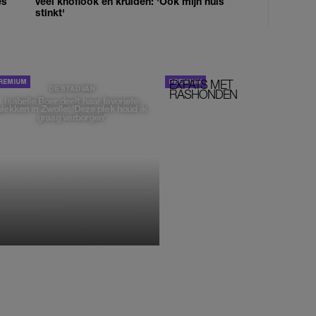
es
veel knoflook en kruiden: 'Ook mijn huis
stinkt'
EXPATS MET
STOM!
DE STAD VAN
RASHONDEN
Isabelle Boer deelt haar favoriete
plekken in Zwolle: 'Deze plek houd ik
graag verborgen'
MONIQUE KLEMANN