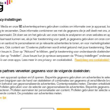
cy-instellingen
 Media en onze
92
advertentiepartners gebruiken cookies om informatie over je apparaat, lo
g te verzamelen. Deze informatie combineren we met de gegevens die je zelf deelt met ons, z
aanmaakt. Dit doen we om het gebruik van onze media te analyseren en onze websites en a
Daarnaast kunnen we, als je hier toestemming voor geeft, je gegevens gebruiken om onze con
 en aanbod te personaliseren en je relevante advertenties te tonen, en voor marketingdoele
ers. Ook content van 13 externe platformen wordt enkel getoond met jouw toestemming. Ge
gen keuze in. Door op "Akkoord" te klikken, geef je toestemming voor onderstaande doeleinden. 
k dan op “Instellen”. Jouw keuze kun je opnieuw aanpassen via “Privacy-instellingen” ondera
u’s van onze apps. Lees meer in ons privacy- en cookiebeleid.
Raadpleeg ons cookiebeleid 
SEX & RELATIES
|
WIL JE WETEN
e partners verwerken gegevens voor de volgende doeleinden:
EROORZAAKT DIE TYPISC
p een apparaat opslaan en/of openen. Beperkte gegevens gebruiken om advertenties te sele
 WIP: 'COCKTAIL VAN SAP
pen begrijpen aan de hand van statistieken of combinaties van gegevens uit verschillende br
 behoeve van gepersonaliseerde advertenties. Contentprestaties meten. Diensten ontwikkel
Profielen gebruiken voor de selectie van gepersonaliseerde advertenties. Beperkte gegeven
20-07-2021
|
ISABEL OCKERS
lecteren. Profielen aanmaken ter personalisatie van content. Profielen gebruiken ter selectie 
eerde content. De prestaties van advertenties meten.
 lijst
l: de beruchte geur die in de lucht hangt na een pot
is, de ander juist opwindend. Maar wát veroorzaakt d