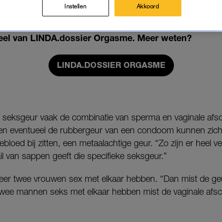
Instellen
Akkoord
ers legt het ons in geuren en kleuren uit.
rdeel van LINDA.dossier Orgasme. Meer weten?
LINDA.DOSSIER ORGASME
die seksgeur vaak de combinatie van sperma en vaginale afs
e en eventueel de rubbergeur van een condoom kunnen zic
bloed bij zitten, een metaalachtige geur. “Zo zijn er heel v
il van sappen geeft die specifieke seksgeur.”
eer twee vrouwen sex met elkaar hebben. “Dan mist de ge
twee mannen seks met elkaar hebben mist de vaginale afsche