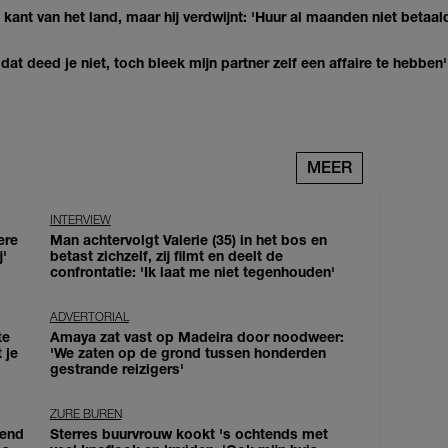
kant van het land, maar hij verdwijnt: 'Huur al maanden niet betaal
at deed je niet, toch bleek mijn partner zelf een affaire te hebben'
MEER
INTERVIEW
ere
Man achtervolgt Valerie (35) in het bos en
j'
betast zichzelf, zij filmt en deelt de
confrontatie: 'Ik laat me niet tegenhouden'
ADVERTORIAL
te
Amaya zat vast op Madeira door noodweer:
 je
'We zaten op de grond tussen honderden
gestrande reizigers'
ZURE BUREN
iend
Sterres buurvrouw kookt 's ochtends met