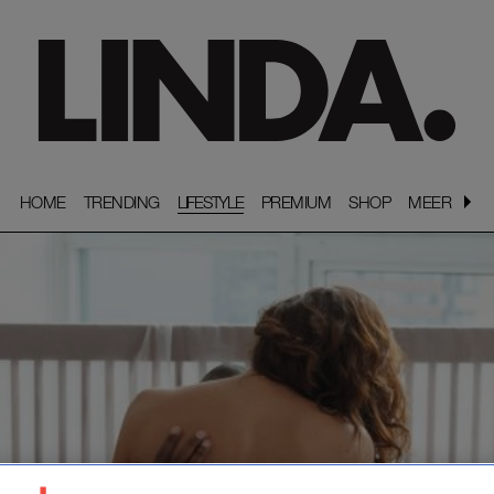
HOME
HOME
TRENDING
TRENDING
LIFESTYLE
PREMIUM
PREMIUM
SHOP
SHOP
MEER
MEER