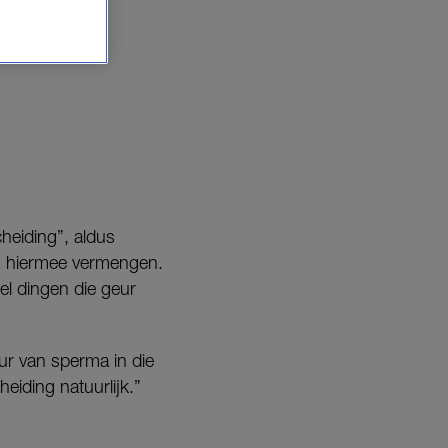
cheiding”, aldus
h hiermee vermengen.
eel dingen die geur
ur van sperma in die
iding natuurlijk.”