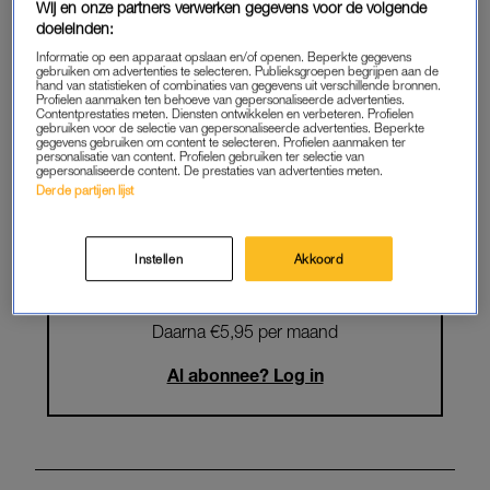
Wij en onze partners verwerken gegevens voor de volgende
Krijg onbeperkt toegang tot alle
doeleinden:
artikelen
Informatie op een apparaat opslaan en/of openen. Beperkte gegevens
gebruiken om advertenties te selecteren. Publieksgroepen begrijpen aan de
hand van statistieken of combinaties van gegevens uit verschillende bronnen.
Lees LINDA.magazine online
Profielen aanmaken ten behoeve van gepersonaliseerde advertenties.
Contentprestaties meten. Diensten ontwikkelen en verbeteren. Profielen
gebruiken voor de selectie van gepersonaliseerde advertenties. Beperkte
Geniet van te gekke winacties en
gegevens gebruiken om content te selecteren. Profielen aanmaken ter
personalisatie van content. Profielen gebruiken ter selectie van
lekkere puzzels
gepersonaliseerde content. De prestaties van advertenties meten.
Derde partijen lijst
Maandelijks opzegbaar
Instellen
Akkoord
START GRATIS MAAND
Daarna €5,95 per maand
Al abonnee? Log in