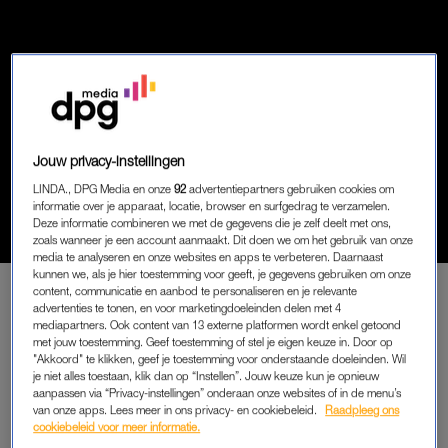
Jouw privacy-instellingen
VROUW VERLAAT
MICHÈLE (43): 'MIJN TWEE
LINDA., DPG Media en onze
92
advertentiepartners gebruiken cookies om
OUDSTE KINDEREN ZIJN BIJ
informatie over je apparaat, locatie, browser en surfgedrag te verzamelen.
HEM GEPLAATST EN HEB IK AL
Deze informatie combineren we met de gegevens die je zelf deelt met ons,
zoals wanneer je een account aanmaakt. Dit doen we om het gebruik van onze
JAREN NIET GEZIEN'
media te analyseren en onze websites en apps te verbeteren. Daarnaast
kunnen we, als je hier toestemming voor geeft, je gegevens gebruiken om onze
content, communicatie en aanbod te personaliseren en je relevante
advertenties te tonen, en voor marketingdoeleinden delen met 4
mediapartners. Ook content van 13 externe platformen wordt enkel getoond
PREMIUM
met jouw toestemming. Geef toestemming of stel je eigen keuze in. Door op
"Akkoord" te klikken, geef je toestemming voor onderstaande doeleinden. Wil
LEES VERDER MET
je niet alles toestaan, klik dan op “Instellen”. Jouw keuze kun je opnieuw
aanpassen via “Privacy-instellingen” onderaan onze websites of in de menu’s
PREMIUM
van onze apps. Lees meer in ons privacy- en cookiebeleid.
Raadpleeg ons
cookiebeleid voor meer informatie.