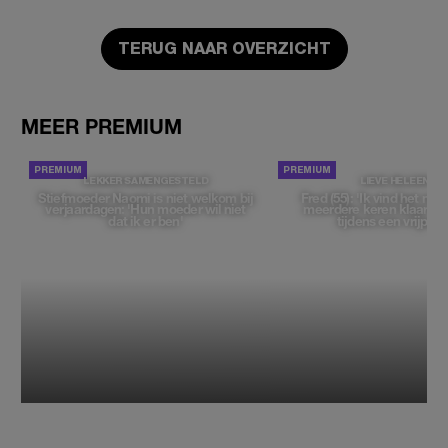
TERUG NAAR OVERZICHT
MEER PREMIUM
LEKKER SAMENGESTELD
LIEVE HELEEN
Stiefmoeder Naomi is niet welkom bij
Fred (55): 'Ik vind het moe
verjaardagen: 'Hun moeder wil niet
meerdere keren klaar t
dat ik er ben'
tijdens een vrijpartij