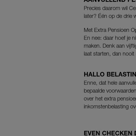
Precies daarom wil Cen
later? Één op de drie w
Met Extra Pensioen O
En nee: daar hoef je n
maken. Denk aan vijfti
laat starten, dan nooit 
HALLO BELASTI
Enne, dat hele aanvul
bepaalde voorwaarden j
over het extra pensioe
inkomstenbelasting ove
EVEN CHECKEN 