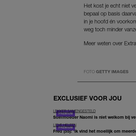
Het kost je echt niet 
bepaal op basis daarv
in je hoofd én voorkom
weg toch minder vanze
Meer weten over Extr
FOTO
GETTY IMAGES
EXCLUSIEF VOOR JOU
LEKKER SAMENGESTELD
Stiefmoeder Naomi is niet welkom bij ver
LIEVE HELEEN
Fred (55): 'Ik vind het moeilijk om meerde