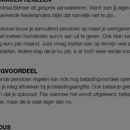
traal Beheer dit gesprek aanwakkeren. Want: ben jij eigenli
erkende Nederlanders blijkt dat namelijk niet te zijn.
pbouw bouw je aanvullend pensioen op naast je werkgev
iet meteen honderden euro’s aan uit te geven. Ook klein be
g euro per maand. Juist vroeg starten kan op termijn veel 
starten. Iedere stap die je nu zet, is er toch weer eentje voor
NGVOORDEEL
lende pensioen regelen kan óók nog belastingvoordeel ople
e inleg aftrekken bij je belastingaangifte. Ook betaal je 
n dat je opbouwt. Pas wanneer het wordt uitgekeerd, betaa
r, maar die is vaak lager dan nu.
DUS