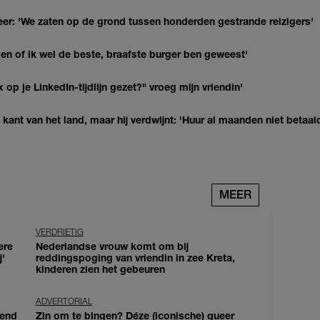
r: 'We zaten op de grond tussen honderden gestrande reizigers'
agen of ik wel de beste, braafste burger ben geweest'
op je LinkedIn-tijdlijn gezet?" vroeg mijn vriendin'
kant van het land, maar hij verdwijnt: 'Huur al maanden niet betaal
MEER
VERDRIETIG
ere
Nederlandse vrouw komt om bij
j'
reddingspoging van vriendin in zee Kreta,
kinderen zien het gebeuren
ADVERTORIAL
iend
Zin om te bingen? Déze (iconische) queer