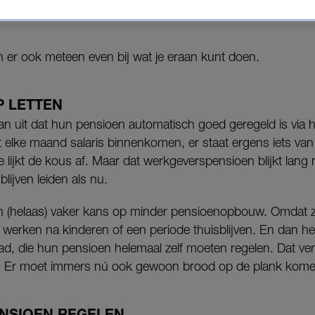
en er ook meteen even bij wat je eraan kunt doen.
P LETTEN
n uit dat hun pensioen automatisch goed geregeld is via 
iet elke maand salaris binnenkomen, er staat ergens iets va
lijkt de kous af. Maar dat werkgeverspensioen blijkt lang 
 blijven leiden als nu.
(helaas) vaker kans op minder pensioenopbouw. Omdat ze 
 werken na kinderen of een periode thuisblijven. En dan h
d, die hun pensioen helemaal zelf moeten regelen. Dat ver
t. Er moet immers nú ook gewoon brood op de plank komen
NSIOEN REGELEN