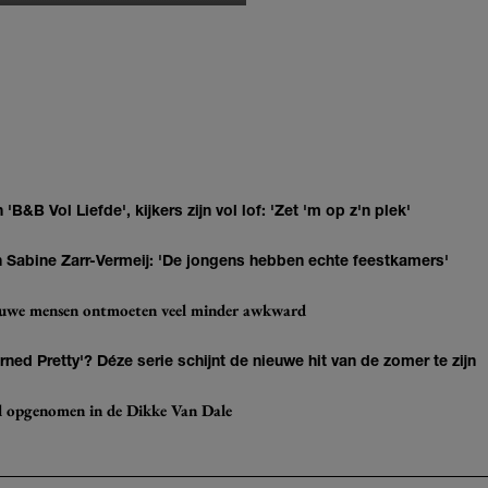
 'B&B Vol Liefde', kijkers zijn vol lof: 'Zet 'm op z'n plek'
van Sabine Zarr-Vermeij: 'De jongens hebben echte feestkamers'
ieuwe mensen ontmoeten veel minder awkward
ned Pretty'? Déze serie schijnt de nieuwe hit van de zomer te zijn
eel opgenomen in de Dikke Van Dale