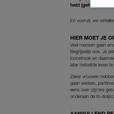
hebt (gehad).
En vooruit, we vertell
HIER MOET JE O
Veel mensen gaan erva
Begrijpelijk ook. Je z
loonstrook en daarmee 
later hetzelfde leven te
Zeker vrouwen hebben 
gaan werken, parttime
eens over zzp’ers geha
onderaan de to-dolijs
AANVULLEND PE