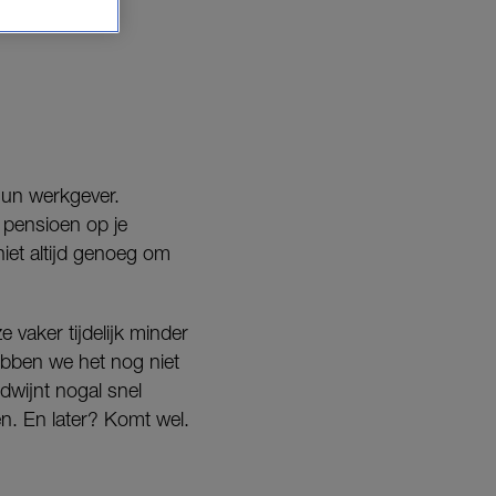
hun werkgever.
n pensioen op je
niet altijd genoeg om
vaker tijdelijk minder
ebben we het nog niet
dwijnt nogal snel
. En later? Komt wel.