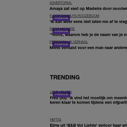
ADVERTORIAL
Amaya zat vast op Madeira door noodwee
FLOOR BAKHUYS ROOZEBOOM
'Ik kan weer eens niet laten me af te vr
ROOS MOGGRÉ
'"Roos, waarom heb je de naam van je ex 
PERSOONLIJK VERHAAL
Merel verhuist voor een man naar andere 
TRENDING
LIEVE HELEEN
Fred (55): 'Ik vind het moeilijk om meerd
keren klaar te komen tijdens een vrijparti
HEFTIG
Eline uit 'B&B Vol Liefde' verloor haar vr