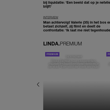
bij liquidatie: 'Een beeld dat op je netvli
blijft'
INTERVIEW
Man achtervolgt Valerie (35) in het bos e
betast zichzelf, zij filmt en deelt de
confrontatie: 'Ik laat me niet tegenhoude
LINDA.
PREMIUM
DE STAD VAN
Elske DeWall over Leeuwarden,
muziek en haar favoriete plekken in
de stad: 'Een stad die voelt als thuis'