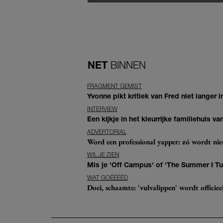
NET
BINNEN
FRAGMENT GEMIST
Yvonne pikt kritiek van Fred niet langer in
INTERVIEW
Een kijkje in het kleurrijke familiehuis 
ADVERTORIAL
Word een professional yapper: zó wordt n
WIL JE ZIEN
Mis je 'Off Campus' of 'The Summer I Tur
WAT GOÉÉÉÉD
Doei, schaamte: 'vulvalippen' wordt offici