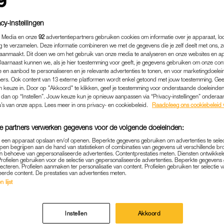
cy-instellingen
 Media en onze
92
advertentiepartners gebruiken cookies om informatie over je apparaat, lo
g te verzamelen. Deze informatie combineren we met de gegevens die je zelf deelt met ons, z
aanmaakt. Dit doen we om het gebruik van onze media te analyseren en onze websites en a
Daarnaast kunnen we, als je hier toestemming voor geeft, je gegevens gebruiken om onze con
 en aanbod te personaliseren en je relevante advertenties te tonen, en voor marketingdoele
ers. Ook content van 13 externe platformen wordt enkel getoond met jouw toestemming. Ge
gen keuze in. Door op "Akkoord" te klikken, geef je toestemming voor onderstaande doeleinden. 
k dan op “Instellen”. Jouw keuze kun je opnieuw aanpassen via “Privacy-instellingen” ondera
u’s van onze apps. Lees meer in ons privacy- en cookiebeleid.
Raadpleeg ons cookiebeleid 
ADVERTORIAL
|
CENTRAAL BEHEER
e partners verwerken gegevens voor de volgende doeleinden:
H? DÉZE DINGEN HEBBEN 
p een apparaat opslaan en/of openen. Beperkte gegevens gebruiken om advertenties te sele
pen begrijpen aan de hand van statistieken of combinaties van gegevens uit verschillende br
D OP JE PENSIOEN DAN J
 behoeve van gepersonaliseerde advertenties. Contentprestaties meten. Diensten ontwikkel
Profielen gebruiken voor de selectie van gepersonaliseerde advertenties. Beperkte gegeven
lecteren. Profielen aanmaken ter personalisatie van content. Profielen gebruiken ter selectie 
eerde content. De prestaties van advertenties meten.
uurt inderdaad nog wel even. En niet om je meteen de
 lijst
willen we je er even aan herinneren waarom het slim 
en. Want er zijn nogal wat dingen die meer invloed h
Instellen
Akkoord
cht. Check dus vooral even of jij met één van deze si