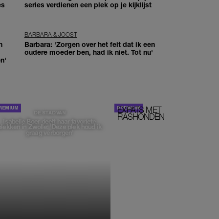
es
series verdienen een plek op je kijklijst
BARBARA & JOOST
n
Barbara: 'Zorgen over het feit dat ik een
oudere moeder ben, had ik niet. Tot nu'
n'
EXPATS MET
STOM!
DE STAD VAN
RASHONDEN
Isabelle Boer deelt haar favoriete
plekken in Zwolle: 'Deze plek houd ik
graag verborgen'
MONIQUE KLEMANN