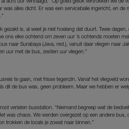
 al acht uur vertraagd. “Op goed geluk vertrokken we de 
ar was alles dicht. Er was een servicebalie ingericht, en de
.”
 gezakt is, al weet je niet hoelang dat duurt. Twee dagen, 
 ons elke ochtend om zeven uur ’s ochtends moeten melde
bus naar Surabaya (Java, red.), vanuit daar vliegen naar Ja
en uur met de bus, zestien uur vliegen.”
usreis te gaan, met frisse tegenzin. Vanaf het vliegveld wo
“Als dit de bus was, geen probleem. Maar we hebben er welg
root verlaten busstation. “Niemand begreep wat de bedoe
Het was chaos. We werden overgezet op een andere bus, o
on trokken de locals je zowat naar binnen.”