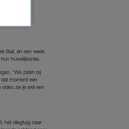
 kind de
Tom (38).
ek Bali, én een week
 hun huwelijksreis.
ngan. “We zaten bij
op dat moment een
video zie je wel een
: het vliegtuig naar