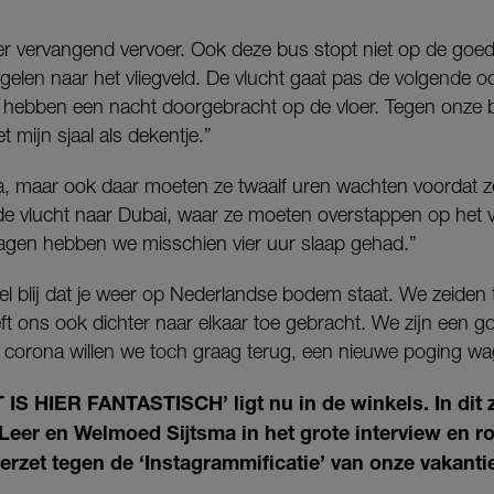
er vervangend vervoer. Ook deze bus stopt niet op de goede
egelen naar het vliegveld. De vlucht gaat pas de volgende oc
e hebben een nacht doorgebracht op de vloer. Tegen onze
 mijn sjaal als dekentje.”
ta, maar ook daar moeten ze twaalf uren wachten voordat 
 de vlucht naar Dubai, waar ze moeten overstappen op het v
agen hebben we misschien vier uur slaap gehad.”
eel blij dat je weer op Nederlandse bodem staat. We zeiden t
eft ons ook dichter naar elkaar toe gebracht. We zijn een 
Na corona willen we toch graag terug, een nieuwe poging wa
 IS HIER FANTASTISCH’ ligt nu in de winkels. In di
 Leer en Welmoed Sijtsma in het grote interview en r
rzet tegen de ‘Instagrammificatie’ van onze vakanti