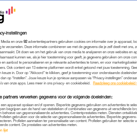
cy-instellingen
 Media en onze
92
advertentiepartners gebruiken cookies om informatie over je apparaat, lo
g te verzamelen. Deze informatie combineren we met de gegevens die je zelf deelt met ons, z
aanmaakt. Dit doen we om het gebruik van onze media te analyseren en onze websites en a
Daarnaast kunnen we, als je hier toestemming voor geeft, je gegevens gebruiken om onze con
 en aanbod te personaliseren en je relevante advertenties te tonen, en voor marketingdoele
ers. Ook content van 13 externe platformen wordt enkel getoond met jouw toestemming. Ge
gen keuze in. Door op "Akkoord" te klikken, geef je toestemming voor onderstaande doeleinden. 
k dan op “Instellen”. Jouw keuze kun je opnieuw aanpassen via “Privacy-instellingen” ondera
EVEN WEG
|
LINDA.
u’s van onze apps. Lees meer in ons privacy- en cookiebeleid.
Raadpleeg ons cookiebeleid 
A BELEEFT ZESTIEN UUR 
e partners verwerken gegevens voor de volgende doeleinden:
REIS DOOR BALI: 'VEILIG
p een apparaat opslaan en/of openen. Beperkte gegevens gebruiken om advertenties te sele
ONS NIET GEVOELD'
pen begrijpen aan de hand van statistieken of combinaties van gegevens uit verschillende br
 behoeve van gepersonaliseerde advertenties. Contentprestaties meten. Diensten ontwikkel
Profielen gebruiken voor de selectie van gepersonaliseerde advertenties. Beperkte gegeven
04-08-2024
|
MICHELLE VAN DER MOLEN
lecteren. Profielen aanmaken ter personalisatie van content. Profielen gebruiken ter selectie 
eerde content. De prestaties van advertenties meten.
 lijst
normale leven’ en genieten van de rust die een vakan