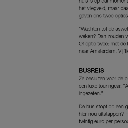
huis is op dat moment
het vliegveld, maar da
gaven ons twee opties
“Wachten tot de aswolk
weken? Dan zouden we
Of optie twee: met de 
naar Amsterdam. Vijfti
BUSREIS
Ze besluiten voor de b
een luxe touringcar. 
ingezeten.”
De bus stopt op een g
hier nou uitstappen? 
twintig euro per perso