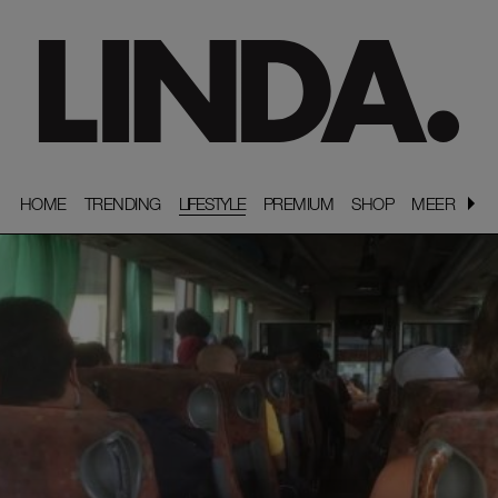
HOME
HOME
TRENDING
TRENDING
LIFESTYLE
PREMIUM
PREMIUM
SHOP
SHOP
MEER
MEER