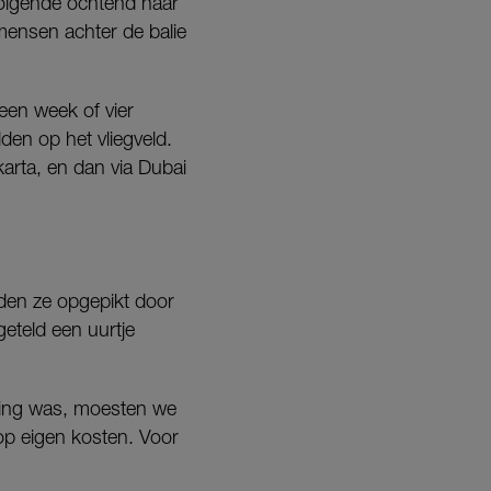
volgende ochtend naar
 mensen achter de balie
een week of vier
n op het vliegveld.
karta, en dan via Dubai
rden ze opgepikt door
eteld een uurtje
ling was, moesten we
p eigen kosten. Voor