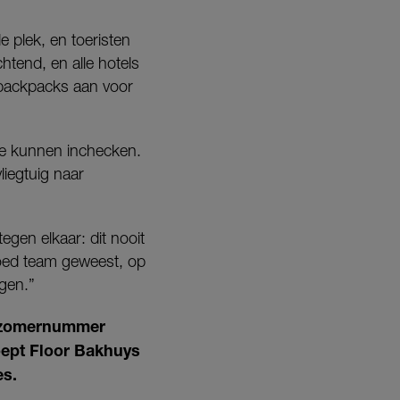
 plek, en toeristen
htend, en alle hotels
 backpacks aan voor
ze kunnen inchecken.
liegtuig naar
egen elkaar: dit nooit
goed team geweest, op
gen.”
t zomernummer
oept Floor Bakhuys
es.