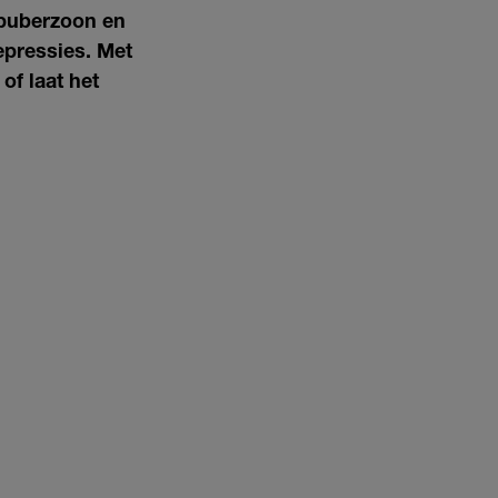
 puberzoon en
epressies. Met
of laat het