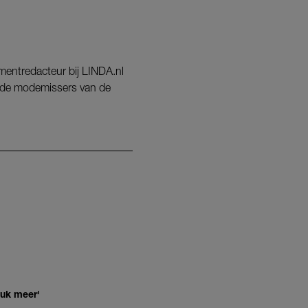
nmentredacteur bij LINDA.nl
ot de modemissers van de
euk meer'