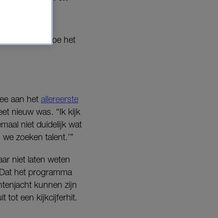
en vertelt ze hoe het
mee aan het
allereerste
et nieuw was. “Ik kijk
maal niet duidelijk wat
 we zoeken talent.’”
r niet laten weten
” Dat het programma
tenjacht kunnen zijn
t tot een kijkcijferhit.