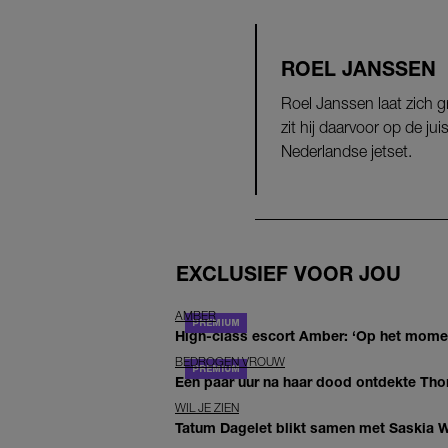
ROEL JANSSEN
Roel Janssen laat zich g
zit hij daarvoor op de j
Nederlandse jetset.
EXCLUSIEF VOOR JOU
AMBER
High-class escort Amber: ‘Op het moment
BEDROGEN VROUW
Een paar uur na haar dood ontdekte Thom 
WIL JE ZIEN
Tatum Dagelet blikt samen met Saskia W