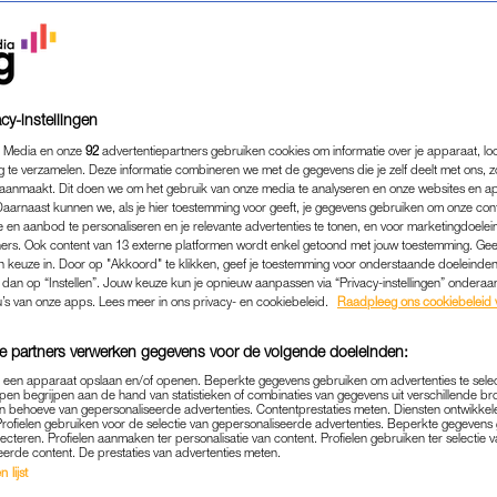
cy-instellingen
 Media en onze
92
advertentiepartners gebruiken cookies om informatie over je apparaat, lo
g te verzamelen. Deze informatie combineren we met de gegevens die je zelf deelt met ons, z
aanmaakt. Dit doen we om het gebruik van onze media te analyseren en onze websites en a
Daarnaast kunnen we, als je hier toestemming voor geeft, je gegevens gebruiken om onze con
 en aanbod te personaliseren en je relevante advertenties te tonen, en voor marketingdoele
ers. Ook content van 13 externe platformen wordt enkel getoond met jouw toestemming. Ge
gen keuze in. Door op "Akkoord" te klikken, geef je toestemming voor onderstaande doeleinden. 
LIFESTYLE
|
NA DE HIT
k dan op “Instellen”. Jouw keuze kun je opnieuw aanpassen via “Privacy-instellingen” ondera
 MEIJER BLIKT TERUG OP
u’s van onze apps. Lees meer in ons privacy- en cookiebeleid.
Raadpleeg ons cookiebeleid 
 'THE VOICE OF HOLLAND'
e partners verwerken gegevens voor de volgende doeleinden:
D NOG IN DE KINDERSCHO
p een apparaat opslaan en/of openen. Beperkte gegevens gebruiken om advertenties te sele
pen begrijpen aan de hand van statistieken of combinaties van gegevens uit verschillende br
10-05-2026
|
ROEL JANSSEN
 behoeve van gepersonaliseerde advertenties. Contentprestaties meten. Diensten ontwikkel
Profielen gebruiken voor de selectie van gepersonaliseerde advertenties. Beperkte gegeven
lecteren. Profielen aanmaken ter personalisatie van content. Profielen gebruiken ter selectie 
eerde content. De prestaties van advertenties meten.
bij het grote publiek bekend door het allereerste se
 lijst
s zijn we ruim vijftien jaar verder, staat ze nog altij