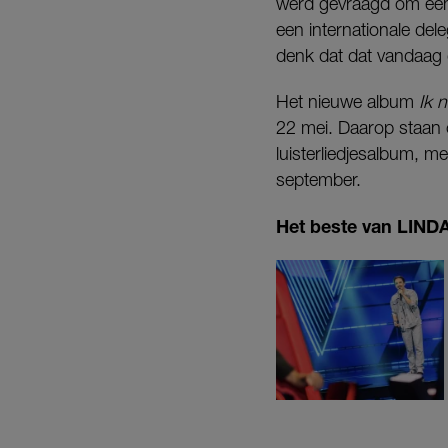
werd gevraagd om een l
een internationale de
denk dat dat vandaag d
Het nieuwe album
Ik 
22 mei. Daarop staan
luisterliedjesalbum, m
september.
Het beste van LINDA.