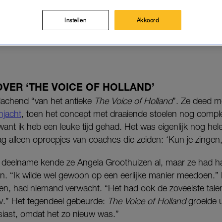
 muziek én een theatertour.
Instellen
Akkoord
ie Meijer terug op haar beginjaren bij
The Voice of Holland
OVER ‘THE VOICE OF HOLLAND’
lachend “van het antieke
The Voice of Holland
”. Ze deed 
njacht
, toen het concept met draaiende stoelen nog comple
want ik heb een leuke tijd gehad. Het was eigenlijk nog hele
g alleen oproepjes van coaches die zeiden: ‘Kun je zingen,
deelname kende ze Angela Groothuizen al, maar ze had haa
oen. “Ik wilde wel gewoon op een eerlijke manier meedoen.
n, had niemand verwacht. “Het had ook de zoveelste talen
tv.” Het tegendeel gebeurde:
The Voice of Holland
groeide ui
iast, omdat het zo nieuw was.”