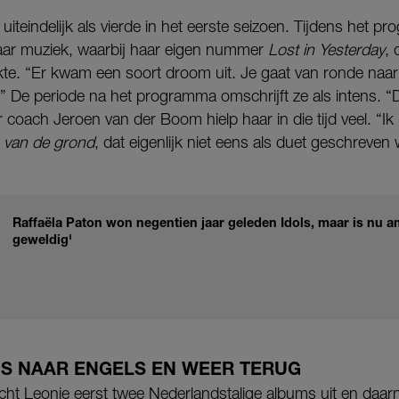
 uiteindelijk als vierde in het eerste seizoen. Tijdens het 
ar muziek, waarbij haar eigen nummer
Lost in Yesterday
, 
kte. “Er kwam een soort droom uit. Je gaat van ronde naar
le.” De periode na het programma omschrijft ze als intens. “
coach Jeroen van der Boom hielp haar in die tijd veel. “Ik 
 van de grond
, dat eigenlijk niet eens als duet geschreven
Raffaëla Paton won negentien jaar geleden Idols, maar is nu am
geweldig'
S NAAR ENGELS EN WEER TERUG
ht Leonie eerst twee Nederlandstalige albums uit en daarn