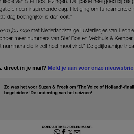
iedje van Stef Bos te zingen. Dat paste heel goed bij die
legatie en een inspirerende dag. Het ging om fundamentele
e dag belangrijker is dan ooit.”
neem jou mee
met Nederlandstalige luisterliedjes van Leonie
 onder meer nummers van Stef Bos en Veldhuis & Kemper. 
et nummers die ik zelf heel mooi vind.” De gelijknamige thea
 direct in je mail?
Meld je aan voor onze nieuwsbrie
Zo was het voor Suzan & Freek om 'The Voice of Holland'-finali
begeleiden: 'De underdog van het seizoen'
GOED ARTIKEL? DELEN MAAR.