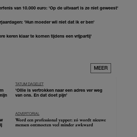
erfenis van 10.000 euro: 'Op de uitvaart is ze niet geweest'
jaardagen: 'Hun moeder wil niet dat ik er ben'
re keren klaar te komen tijdens een vrijpartij'
MEER
TATUM DAGELET
om
'Ollie is vertrokken naar een adres ver weg
mijn
van ons. En dat doet pijn’
ADVERTORIAL
Word een professional yapper: zó wordt nieuwe
uw
mensen ontmoeten veel minder awkward
j