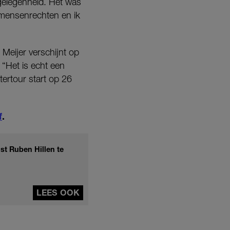
 gelegenheid. Het was
 mensenrechten en ik
 Meijer verschijnt op
“Het is echt een
tertour start op 26
f
.
st Ruben Hillen te
LEES OOK