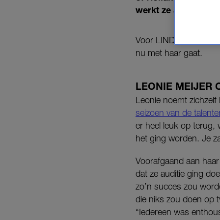
werkt ze aan nieuwe
Voor LINDA. blikt Leon
nu met haar gaat.
LEONIE MEIJER 
Leonie noemt zichzelf 
seizoen van de talente
er heel leuk op terug, 
het ging worden. Je za
Voorafgaand aan haar 
dat ze auditie ging d
zo’n succes zou worde
die niks zou doen op 
“Iedereen was enthous