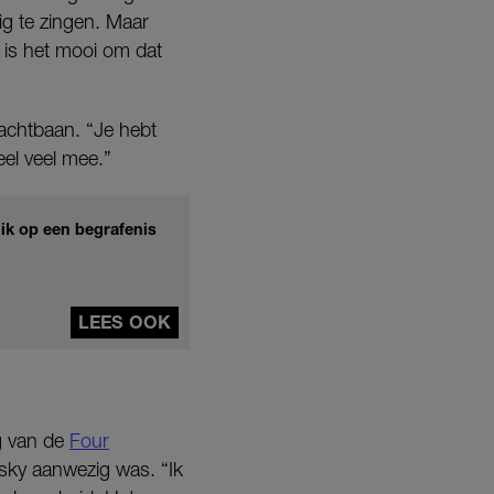
ig te zingen. Maar
 is het mooi om dat
 achtbaan. “Je hebt
eel veel mee.”
 ik op een begrafenis
LEES OOK
g van de
Four
sky aanwezig was. “Ik