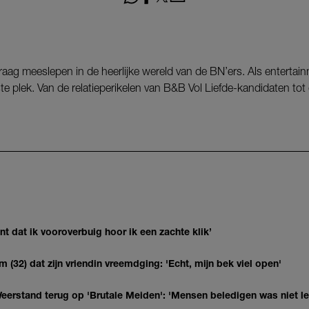
raag meeslepen in de heerlijke wereld van de BN’ers. Als entertai
uiste plek. Van de relatieperikelen van B&B Vol Liefde-kandidaten t
 dat ik vooroverbuig hoor ik een zachte klik’
(32) dat zijn vriendin vreemdging: 'Echt, mijn bek viel open'
eerstand terug op 'Brutale Meiden': 'Mensen beledigen was niet l