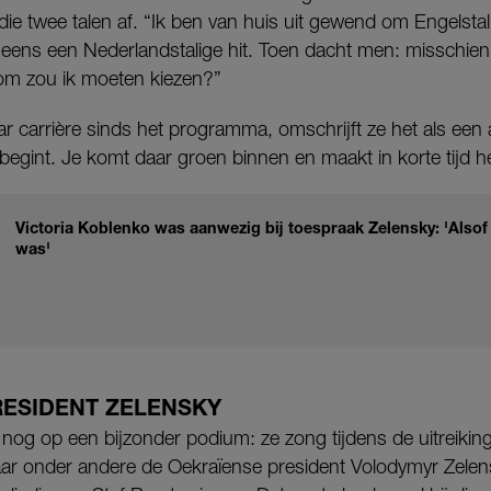
die twee talen af. “Ik ben van huis uit gewend om Engelstal
ineens een Nederlandstalige hit. Toen dacht men: misschien
om zou ik moeten kiezen?”
aar carrière sinds het programma, omschrijft ze het als een
begint. Je komt daar groen binnen en maakt in korte tijd h
Victoria Koblenko was aanwezig bij toespraak Zelensky: 'Alsof
was'
RESIDENT ZELENSKY
nog op een bijzonder podium: ze zong tijdens de uitreikin
aar onder andere de Oekraïense president Volodymyr Zelen