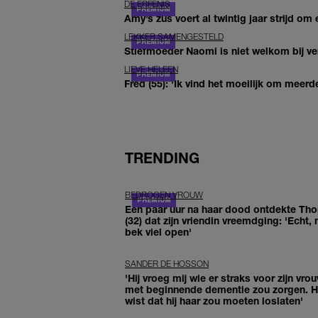
DE ERFENIS
Amy’s zus voert al twintig jaar strijd om 
LEKKER SAMENGESTELD
Stiefmoeder Naomi is niet welkom bij ver
LIEVE HELEEN
Fred (55): 'Ik vind het moeilijk om meerde
TRENDING
BEDROGEN VROUW
Een paar uur na haar dood ontdekte Th
(32) dat zijn vriendin vreemdging: 'Echt, 
bek viel open'
SANDER DE HOSSON
'Hij vroeg mij wie er straks voor zijn vro
met beginnende dementie zou zorgen. Hi
wist dat hij haar zou moeten loslaten'