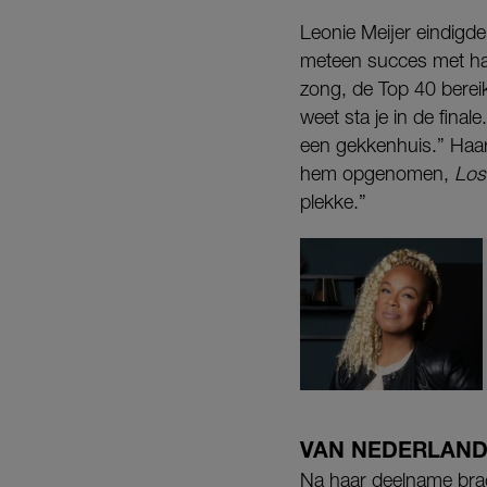
Leonie Meijer eindigde
meteen succes met ha
zong, de Top 40 berei
weet sta je in de fina
een gekkenhuis.” Haar 
hem opgenomen,
Los
plekke.”
VAN NEDERLAND
Na haar deelname brac