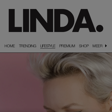
HOME
HOME
TRENDING
TRENDING
LIFESTYLE
PREMIUM
PREMIUM
SHOP
SHOP
MEER
MEER