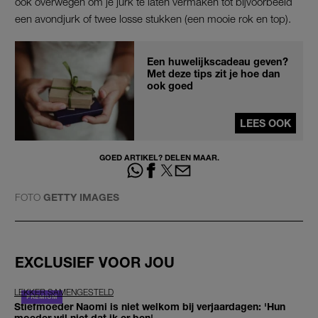
ook overwegen om je jurk te laten vermaken tot bijvoorbeeld
een avondjurk of twee losse stukken (een mooie rok en top).
Een huwelijkscadeau geven?
Met deze tips zit je hoe dan
ook goed
LEES OOK
GOED ARTIKEL? DELEN MAAR.
FOTO
GETTY IMAGES
EXCLUSIEF VOOR JOU
LEKKER SAMENGESTELD
Stiefmoeder Naomi is niet welkom bij verjaardagen: 'Hun
moeder wil niet dat ik er ben'