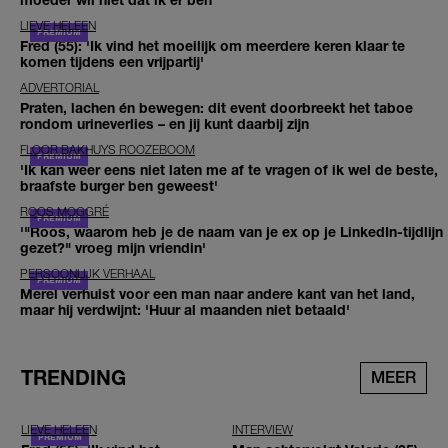
LIEVE HELEEN
Fred (55): 'Ik vind het moeilijk om meerdere keren klaar te
komen tijdens een vrijpartij'
ADVERTORIAL
Praten, lachen én bewegen: dit event doorbreekt het taboe
rondom urineverlies – en jij kunt daarbij zijn
FLOOR BAKHUYS ROOZEBOOM
'Ik kan weer eens niet laten me af te vragen of ik wel de beste,
braafste burger ben geweest'
ROOS MOGGRÉ
'"Roos, waarom heb je de naam van je ex op je LinkedIn-tijdlijn
gezet?" vroeg mijn vriendin'
PERSOONLIJK VERHAAL
Merel verhuist voor een man naar andere kant van het land,
maar hij verdwijnt: 'Huur al maanden niet betaald'
TRENDING
MEER
LIEVE HELEEN
INTERVIEW