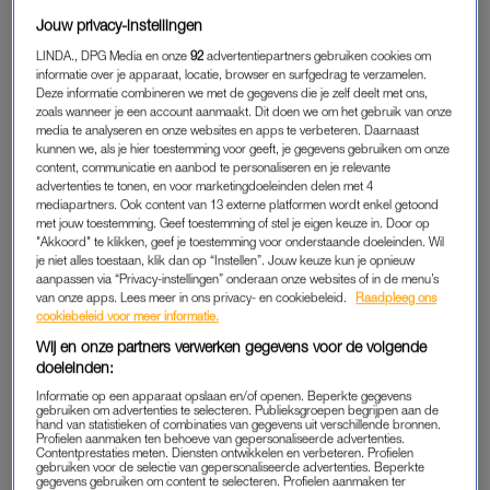
Jouw privacy-instellingen
INSPIRATIE EN ONDERZOEK
LINDA., DPG Media en onze
92
advertentiepartners gebruiken cookies om
Voordat je die afspraak plant, is het fijn om je eerst te
informatie over je apparaat, locatie, browser en surfgedrag te verzamelen.
Deze informatie combineren we met de gegevens die je zelf deelt met ons,
verdiepen in de wereld van bruidsmode, want er zijn eindeloos
zoals wanneer je een account aanmaakt. Dit doen we om het gebruik van onze
veel opties. Van handgemaakte tot haute couture en van een
media te analyseren en onze websites en apps te verbeteren. Daarnaast
kunnen we, als je hier toestemming voor geeft, je gegevens gebruiken om onze
bruidsjurk van een groot modehuis tot het ontwerp van een
content, communicatie en aanbod te personaliseren en je relevante
minder bekende designer.
advertenties te tonen, en voor marketingdoeleinden delen met 4
mediapartners. Ook content van 13 externe platformen wordt enkel getoond
met jouw toestemming. Geef toestemming of stel je eigen keuze in. Door op
Hoe kun je dan het beste onderzoek doen? Bekijk veel
"Akkoord" te klikken, geef je toestemming voor onderstaande doeleinden. Wil
plaatjes, check Pinterest, koop trouw-magazines, volg
je niet alles toestaan, klik dan op “Instellen”. Jouw keuze kun je opnieuw
aanpassen via “Privacy-instellingen” onderaan onze websites of in de menu’s
inspirerende Instagram accounts en maak hier vervolgens een
van onze apps. Lees meer in ons privacy- en cookiebeleid.
Raadpleeg ons
moodboard van. Bekijk vervolgens of je kunt achterhalen
cookiebeleid voor meer informatie.
welke merken je mooi vindt en ga op zoek naar een
Wij en onze partners verwerken gegevens voor de volgende
bruidsmodezaak die deze merken verkoopt. Of, als je graag
doeleinden:
iets wil wat niemand anders heeft, overweeg dan om naar een
Informatie op een apparaat opslaan en/of openen. Beperkte gegevens
gebruiken om advertenties te selecteren. Publieksgroepen begrijpen aan de
bruidsmode atelier te gaan waar speciaal voor jou een
hand van statistieken of combinaties van gegevens uit verschillende bronnen.
trouwjurk op maat gemaakt wordt. Dit hoeft helemaal niet veel
Profielen aanmaken ten behoeve van gepersonaliseerde advertenties.
Contentprestaties meten. Diensten ontwikkelen en verbeteren. Profielen
duurder te zijn.
gebruiken voor de selectie van gepersonaliseerde advertenties. Beperkte
gegevens gebruiken om content te selecteren. Profielen aanmaken ter