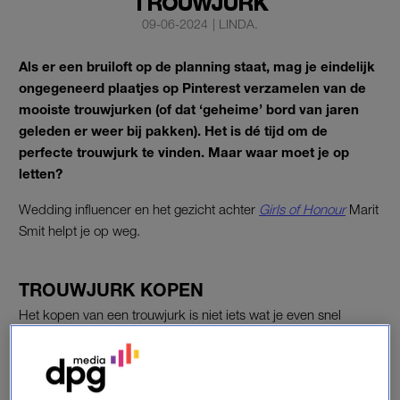
TROUWJURK
09-06-2024
|
LINDA.
Als er een bruiloft op de planning staat, mag je eindelijk
ongegeneerd plaatjes op Pinterest verzamelen van de
mooiste trouwjurken (of dat ‘geheime’ bord van jaren
geleden er weer bij pakken). Het is dé tijd om de
perfecte trouwjurk te vinden. Maar waar moet je op
letten?
Wedding influencer en het gezicht achter
Girls of Honour
Marit
Smit helpt je op weg.
TROUWJURK KOPEN
Het kopen van een trouwjurk is niet iets wat je even snel
tussendoor doet. Het is een flinke investering, met gemiddelde
prijzen rond de 2.500 euro. Daarom is het belangrijk dat je
goed voorbereid naar je eerste pasafspraak gaat.