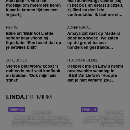
Fred (55): 'Ik vind het
Man achtervolgt Valerie (35)
moeilijk om meerdere keren
in het bos en betast zichzelf,
klaar te komen tijdens een
zij filmt en deelt de
vrijpartij'
confrontatie: 'Ik laat me niet
tegenhouden'
HEFTIG
ADVERTORIAL
Eline uit 'B&B Vol Liefde'
Amaya zat vast op Madeira
verloor haar vriend bij
door noodweer: 'We zaten
liquidatie: 'Een beeld dat op
op de grond tussen
je netvlies blijft'
honderden gestrande
reizigers'
ZURE BUREN
FRAGMENT GEMIST
Sterres buurvrouw kookt 's
Gesprek Iris en Edwin neemt
ochtends met veel knoflook
onverwachte wending in
en kruiden: 'Ook mijn huis
'B&B Vol Liefde': 'Hoopte
stinkt'
dat je niet verliefd zou
worden'
LINDA.
PREMIUM
DE STAD VAN
DE STAD VAN
Elske DeWall over Leeuwarden,
Isabelle Boer deelt haar f
muziek en haar favoriete plekken in
plekken in Zwolle: 'Deze pl
de stad: 'Een stad die voelt als thuis'
graag verborgen'