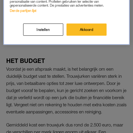
personalisatie van content. Profielen gebruiken ter selectie van
gepersonaliseerde content. De prestaties van advertenties meten.
Derde partijen lijst
Ja, ik wil: Nederlanders
trouwen het liefste op déze
plek
Instellen
Akkoord
LEES OOK
HET BUDGET
Voordat je een afspraak maakt, is het belangrijk om een
duidelijk budget vast te stellen. Trouwjurken variëren sterk in
prijs, van betaalbare opties tot zeer luxe ontwerpen. Door je
budget vooraf te bepalen, kun je gericht zoeken en voorkom je
dat je verliefd wordt op een jurk die buiten je financiële bereik
ligt. Vergeet niet om rekening te houden met extra kosten zoals
eventuele aanpassingen, accessoires en reiniging.
Gemiddeld kost een trouwjurk dus rond de 2.500 euro, maar
de verschillen per merk liggen enorm uit elkaar. Een