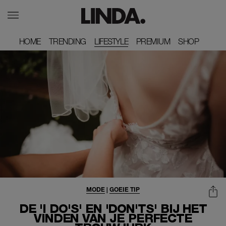
HOME
HOME
TRENDING
TRENDING
LIFESTYLE
PREMIUM
PREMIUM
SHOP
SHOP
MODE
|
GOEIE TIP
DE 'I DO'S' EN 'DON'TS' BIJ HET
VINDEN VAN JE PERFECTE