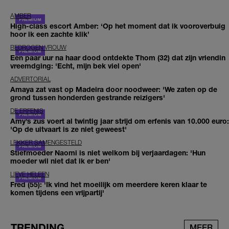
AMBER
High-class escort Amber: ‘Op het moment dat ik vooroverbuig
hoor ik een zachte klik’
BEDROGEN VROUW
Een paar uur na haar dood ontdekte Thom (32) dat zijn vriendin
vreemdging: 'Echt, mijn bek viel open'
ADVERTORIAL
Amaya zat vast op Madeira door noodweer: 'We zaten op de
grond tussen honderden gestrande reizigers'
DE ERFENIS
Amy’s zus voert al twintig jaar strijd om erfenis van 10.000 euro:
'Op de uitvaart is ze niet geweest'
LEKKER SAMENGESTELD
Stiefmoeder Naomi is niet welkom bij verjaardagen: 'Hun
moeder wil niet dat ik er ben'
LIEVE HELEEN
Fred (55): 'Ik vind het moeilijk om meerdere keren klaar te
komen tijdens een vrijpartij'
TRENDING
MEER