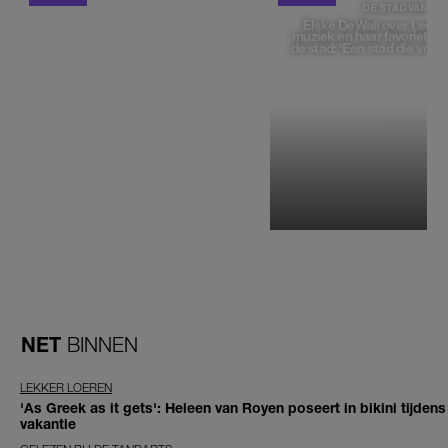
DE STAD VAN
Elske DeWall over Leeu
muziek en haar favoriete p
de stad: 'Een stad die voelt 
NET
BINNEN
LEKKER LOEREN
'As Greek as it gets': Heleen van Royen poseert in bikini tijdens
vakantie