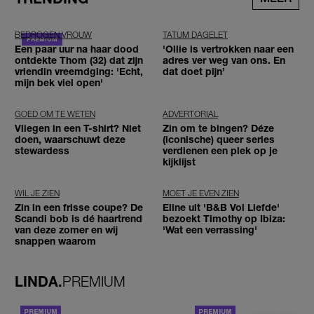
BEDROGEN VROUW
TATUM DAGELET
Een paar uur na haar dood
'Ollie is vertrokken naar een
ontdekte Thom (32) dat zijn
adres ver weg van ons. En
vriendin vreemdging: 'Echt,
dat doet pijn’
mijn bek viel open'
GOED OM TE WETEN
ADVERTORIAL
Vliegen in een T-shirt? Niet
Zin om te bingen? Déze
doen, waarschuwt deze
(iconische) queer series
stewardess
verdienen een plek op je
kijklijst
WIL JE ZIEN
MOET JE EVEN ZIEN
Zin in een frisse coupe? De
Eline uit 'B&B Vol Liefde'
Scandi bob is dé haartrend
bezoekt Timothy op Ibiza:
van deze zomer en wij
'Wat een verrassing'
snappen waarom
LINDA.
PREMIUM
ACHTERGROND