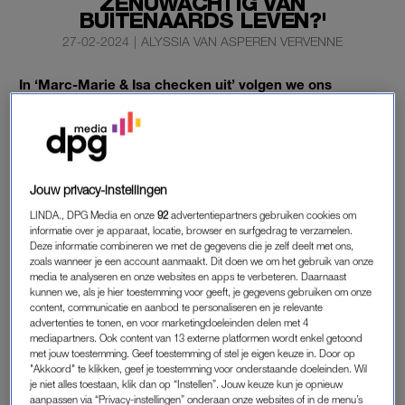
ZENUWACHTIG VAN
BUITENAARDS LEVEN?'
27-02-2024
|
ALYSSIA VAN ASPEREN VERVENNE
In ‘Marc-Marie & Isa checken uit’ volgen we ons
favoriete duo de natuur in. Ze zeggen hun drukke leven
tijdelijk gedag en checken bij zichzelf – en elkaar – in.
Het thema van deze week is jawel, sterrenkijken. En
dan hebben we het niet over BN’ers.
Jouw privacy-instellingen
Marc-Marie en Isa filosoferen over sterrenbeelden,
LINDA., DPG Media en onze
92
advertentiepartners gebruiken cookies om
buitenaards leven en de wetenschap.
informatie over je apparaat, locatie, browser en surfgedrag te verzamelen.
Deze informatie combineren we met de gegevens die je zelf deelt met ons,
zoals wanneer je een account aanmaakt. Dit doen we om het gebruik van onze
media te analyseren en onze websites en apps te verbeteren. Daarnaast
kunnen we, als je hier toestemming voor geeft, je gegevens gebruiken om onze
content, communicatie en aanbod te personaliseren en je relevante
advertenties te tonen, en voor marketingdoeleinden delen met 4
mediapartners. Ook content van 13 externe platformen wordt enkel getoond
met jouw toestemming. Geef toestemming of stel je eigen keuze in. Door op
"Akkoord" te klikken, geef je toestemming voor onderstaande doeleinden. Wil
je niet alles toestaan, klik dan op “Instellen”. Jouw keuze kun je opnieuw
aanpassen via “Privacy-instellingen” onderaan onze websites of in de menu’s