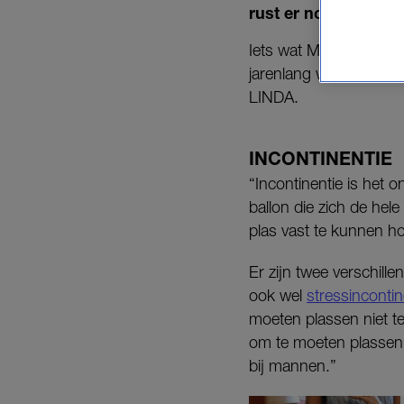
rust er nog altijd ee
Iets wat Maxime Kumme
jarenlang wachten om n
LINDA.
INCONTINENTIE
“Incontinentie is het 
ballon die zich de hel
plas vast te kunnen ho
Er zijn twee verschill
ook wel
stressincontin
moeten plassen niet t
om te moeten plassen. 
bij mannen.”