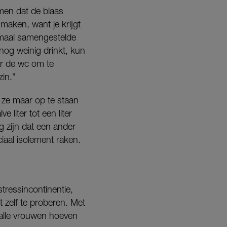
men dat de blaas
maken, want je krijgt
ormaal samengestelde
 nog weinig drinkt, kun
ar de wc om te
zin.”
n ze maar op te staan
 liter tot een liter
 zijn dat een ander
ciaal isolement raken.
tressincontinentie,
 zelf te proberen. Met
 alle vrouwen hoeven