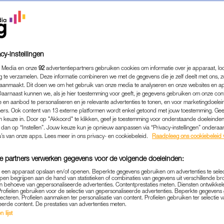
cy-instellingen
 Media en onze
92
advertentiepartners gebruiken cookies om informatie over je apparaat, lo
g te verzamelen. Deze informatie combineren we met de gegevens die je zelf deelt met ons, z
aanmaakt. Dit doen we om het gebruik van onze media te analyseren en onze websites en a
Daarnaast kunnen we, als je hier toestemming voor geeft, je gegevens gebruiken om onze con
 en aanbod te personaliseren en je relevante advertenties te tonen, en voor marketingdoele
ers. Ook content van 13 externe platformen wordt enkel getoond met jouw toestemming. Ge
gen keuze in. Door op "Akkoord" te klikken, geef je toestemming voor onderstaande doeleinden. 
k dan op “Instellen”. Jouw keuze kun je opnieuw aanpassen via “Privacy-instellingen” ondera
FIT & GEZOND
|
INTERVIEW
u’s van onze apps. Lees meer in ons privacy- en cookiebeleid.
Raadpleeg ons cookiebeleid 
D TABOE OP INCONTINENTI
e partners verwerken gegevens voor de volgende doeleinden:
AAK VOORKOMT: 'PRAAT E
p een apparaat opslaan en/of openen. Beperkte gegevens gebruiken om advertenties te sele
pen begrijpen aan de hand van statistieken of combinaties van gegevens uit verschillende br
28-06-2024
|
NIVINE DE JONG
 behoeve van gepersonaliseerde advertenties. Contentprestaties meten. Diensten ontwikkel
Profielen gebruiken voor de selectie van gepersonaliseerde advertenties. Beperkte gegeven
lecteren. Profielen aanmaken ter personalisatie van content. Profielen gebruiken ter selectie 
ies alleen boven de 65 jaar? Nee hoor, zeker niet. I
eerde content. De prestaties van advertenties meten.
 lijst
den. En veel ook: 30 procent van de vrouwen krijgt e