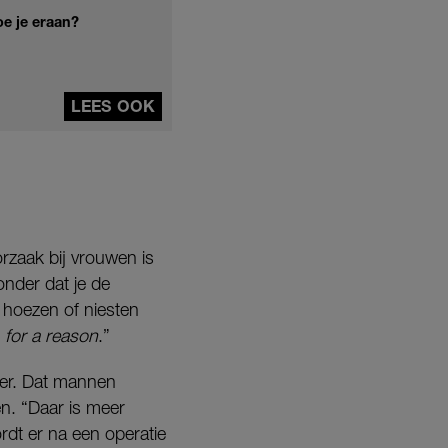
oe je eraan?
LEES OOK
rzaak bij vrouwen is
onder dat je de
, hoezen of niesten
for a reason
.”
ker. Dat mannen
n. “Daar is meer
rdt er na een operatie