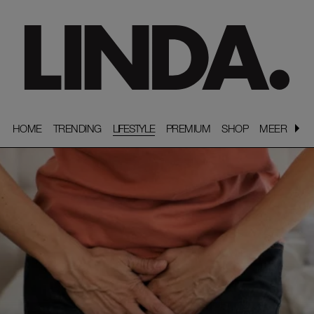
HOME
HOME
TRENDING
TRENDING
LIFESTYLE
PREMIUM
PREMIUM
SHOP
SHOP
MEER
MEER