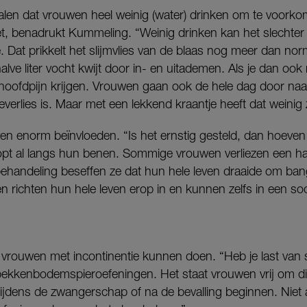
alen dat vrouwen heel weinig (water) drinken om te voorko
iet, benadrukt Kummeling. “Weinig drinken kan het slechter 
. Dat prikkelt het slijmvlies van de blaas nog meer dan n
halve liter vocht kwijt door in- en uitademen. Als je dan ook
 hoofdpijn krijgen. Vrouwen gaan ook de hele dag door na
verlies is. Maar met een lekkend kraantje heeft dat weinig 
even enorm beïnvloeden. “Is het ernstig gesteld, dan hoeve
opt al langs hun benen. Sommige vrouwen verliezen een halve
behandeling beseffen ze dat hun hele leven draaide om bang
sen richten hun hele leven erop in en kunnen zelfs in een so
vrouwen met incontinentie kunnen doen. “Heb je last van s
bekkenbodemspieroefeningen. Het staat vrouwen vrij om dit
tijdens de zwangerschap of na de bevalling beginnen. Niet