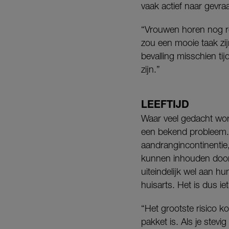
vaak actief naar gevraa
“Vrouwen horen nog reg
zou een mooie taak zij
bevalling misschien ti
zijn.”
LEEFTIJD
Waar veel gedacht word
een bekend probleem. “
aandrangincontinentie,
kunnen inhouden door h
uiteindelijk wel aan 
huisarts. Het is dus ie
“Het grootste risico 
pakket is. Als je stev