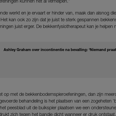
efeningen kunnen het al verhelpen.”
nde werkt en je ervaart er hinder van, maak dan alsnog di
Het kan ook zo zijn dat je juist te sterk gespannen bekken
ningen juist erger. De bekkenfysiotherapeut kan je helpen m
Ashley Graham over incontinentie na bevalling: 'Niemand praat
iet op met de bekkenbodemspieroefeningen, dan zijn meer
tgevoerde behandeling is het plaatsen van een zogeheten ‘b
n het peesblad uit de buikspier plaatsen we een ondersteu
drukt zich tegen het bandje dicht wanneer er druk ontstaat