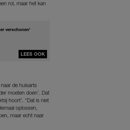
 een rol, maar het kan
uier verschonen'
LEES OOK
naar de huisarts
rder moeten doen’. Dat
j hoort’. “Dat is niet
 helemaal oplossen,
pen, maar echt naar