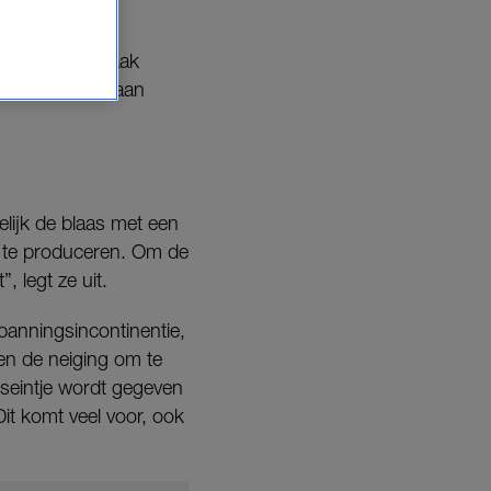
dat vrouwen vaak
k”, vertelt ze aan
elijk de blaas met een
as te produceren. Om de
, legt ze uit.
spanningsincontinentie,
n de neiging om te
 seintje wordt gegeven
it komt veel voor, ook