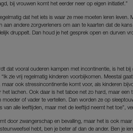
gd, bij vrouwen komt het eerder neer op eigen initiatief.”
elmatig dat het iets is waar ze mee moeten leren leven. Ma
n aan andere zorgverleners om aan te kaarten dat de kans 
jdelijk druppelt. Dan houd je het gesprek open en durven 
t dat vooral ouderen kampen met incontinentie, is het bij 
Ik zie vrij regelmatig kinderen voorbijkomen. Meestal gaa
 maar ook stressincontinentie komt voor, als kinderen bijv
et lachen. Ook daar is het taboe net zo hard, maar een ti
hun moeder of vader te vertellen. Dan worden ze op sleept
ts van alle leeftijden, maar met de leeftijd neemt het toe”, v
komt door zwangerschap en bevalling, maar het is ook maar
ig steunweefsel hebt, ben je beter af dan de ander. Ben je i