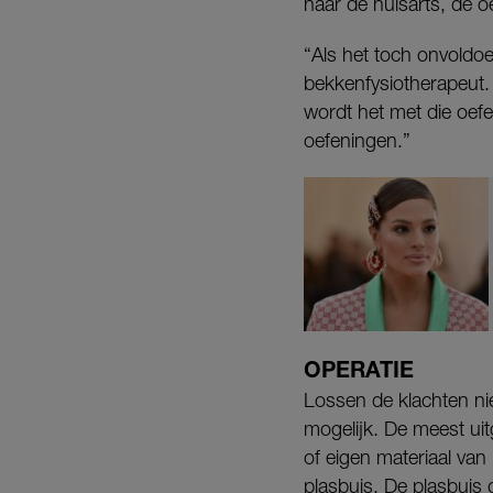
naar de huisarts, de o
“Als het toch onvoldoe
bekkenfysiotherapeut. 
wordt het met die oefe
oefeningen.”
OPERATIE
Lossen de klachten n
mogelijk. De meest ui
of eigen materiaal va
plasbuis. De plasbuis 