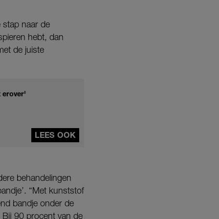
e stap naar de
spieren hebt, dan
et de juiste
 erover'
LEES OOK
dere behandelingen
andje’. “Met kunststof
nend bandje onder de
. Bij 90 procent van de