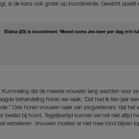
jgt, is de kans ook groter op incontinentie. Gewicht speelt
Eliána (20) is incontinent: 'Moest soms zes keer per dag m’n l
t Kummeling dat de meeste vrouwen lang wachten voor ze 
aagde behandeling horen we vaak: ‘Dat had ik tien jaar ee
de.” Ook horen vrouwen vaak van zorgverleners ‘dat het erbi
 er beslist bij hoort. Tegelijkertijd kunnen we het niet altijd
l verbeteren. Vrouwen moeten er niet mee rond blijven lo