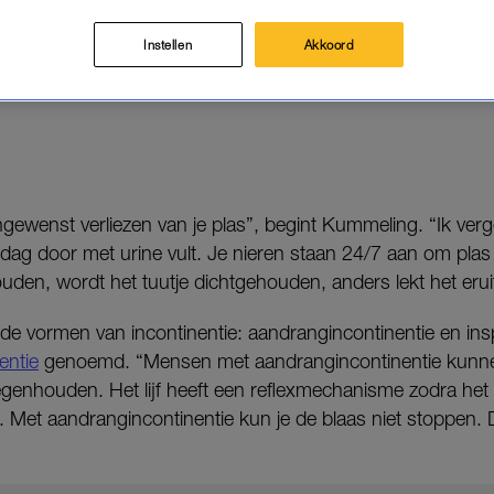
n taboe op.
Instellen
Akkoord
ling, uroloog bij het LUMC, eeuwig zonde vindt. Ze ziet 
aar de arts te stappen. “Er zijn veel behandelingen mogelij
ongewenst verliezen van je plas”, begint Kummeling. “Ik verg
e dag door met urine vult. Je nieren staan 24/7 aan om pl
uden, wordt het tuutje dichtgehouden, anders lekt het eruit”
ende vormen van incontinentie: aandrangincontinentie en in
entie
genoemd. “Mensen met aandrangincontinentie kunne
egenhouden. Het lijf heeft een reflexmechanisme zodra het
Met aandrangincontinentie kun je de blaas niet stoppen. D