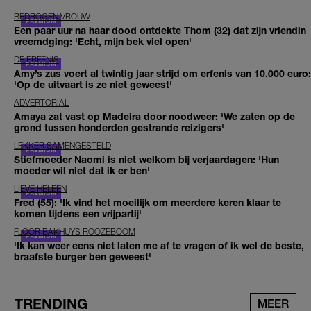
BEDROGEN VROUW
Een paar uur na haar dood ontdekte Thom (32) dat zijn vriendin
vreemdging: 'Echt, mijn bek viel open'
DE ERFENIS
Amy’s zus voert al twintig jaar strijd om erfenis van 10.000 euro:
'Op de uitvaart is ze niet geweest'
ADVERTORIAL
Amaya zat vast op Madeira door noodweer: 'We zaten op de
grond tussen honderden gestrande reizigers'
LEKKER SAMENGESTELD
Stiefmoeder Naomi is niet welkom bij verjaardagen: 'Hun
moeder wil niet dat ik er ben'
LIEVE HELEEN
Fred (55): 'Ik vind het moeilijk om meerdere keren klaar te
komen tijdens een vrijpartij'
FLOOR BAKHUYS ROOZEBOOM
'Ik kan weer eens niet laten me af te vragen of ik wel de beste,
braafste burger ben geweest'
TRENDING
MEER