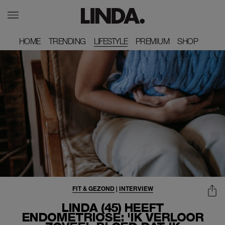
HOME
HOME
TRENDING
TRENDING
LIFESTYLE
PREMIUM
PREMIUM
SHOP
SHOP
FIT & GEZOND
|
INTERVIEW
LINDA (45) HEEFT
ENDOMETRIOSE: 'IK VERLOOR