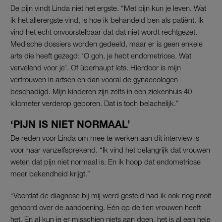
De pijn vindt Linda niet het ergste. “Met pijn kun je leven. Wat
ik het allerergste vind, is hoe ik behandeld ben als patiënt. Ik
vind het echt onvoorstelbaar dat dat niet wordt rechtgezet.
Medische dossiers worden gedeeld, maar er is geen enkele
arts die heeft gezegd: ‘O goh, je hebt endometriose. Wat
vervelend voor je’. Of überhaupt íets. Hierdoor is mijn
vertrouwen in artsen en dan vooral de gynaecologen
beschadigd. Mijn kinderen zijn zelfs in een ziekenhuis 40
kilometer verderop geboren. Dat is toch belachelijk.”
‘PIJN IS NIET NORMAAL’
De reden voor Linda om mee te werken aan dit interview is
voor haar vanzelfsprekend. “Ik vind het belangrijk dat vrouwen
weten dat pijn niet normaal is. En ik hoop dat endometriose
meer bekendheid krijgt.”
“Voordat de diagnose bij mij werd gesteld had ik ook nog nooit
gehoord over de aandoening. Eén op de tien vrouwen heeft
het. En al kun je er misschien niets aan doen, het is al een hele