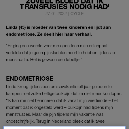
ZOVEEL BLOED DAT IK
TRANSFUSIES NODIG HAD'
27-01-2022
|
CYCLE
Linda (45) is moeder van twee kinderen en lijdt aan
endometriose. Ze deelt hier haar verhaal.
“Er ging een wereld voor me open toen mijn osteopaat
vertelde dat je geen pijnklachten hoort te hebben tijdens je
menstruatie. Het is gewoon een fabeltje.”
ENDOMETRIOSE
Linda kreeg tijdens een cruisevakantie elf jaar geleden te
kampen met zulke heftige buikpijn dat ze niet meer kon lopen.
“Ik kan me niet herinneren dat ik vanaf mijn veertiende – het
moment dat ik ongesteld werd – buikpijn had tijdens mijn
menstruaties. Maar de pijn tijdens mijn vakantie was
onbeschrijfelijk. Terug in Nederland bleek dat ik twee
nierinfarcten heb gehad. Dat verklaarde die extreme buikpijn.”