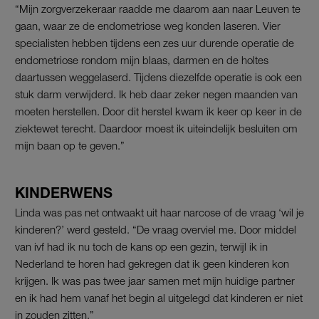
“Mijn zorgverzekeraar raadde me daarom aan naar Leuven te
gaan, waar ze de endometriose weg konden laseren. Vier
specialisten hebben tijdens een zes uur durende operatie de
endometriose rondom mijn blaas, darmen en de holtes
daartussen weggelaserd. Tijdens diezelfde operatie is ook een
stuk darm verwijderd. Ik heb daar zeker negen maanden van
moeten herstellen. Door dit herstel kwam ik keer op keer in de
ziektewet terecht. Daardoor moest ik uiteindelijk besluiten om
mijn baan op te geven.”
KINDERWENS
Linda was pas net ontwaakt uit haar narcose of de vraag ‘wil je
kinderen?’ werd gesteld. “De vraag overviel me. Door middel
van ivf had ik nu toch de kans op een gezin, terwijl ik in
Nederland te horen had gekregen dat ik geen kinderen kon
krijgen. Ik was pas twee jaar samen met mijn huidige partner
en ik had hem vanaf het begin al uitgelegd dat kinderen er niet
in zouden zitten.”