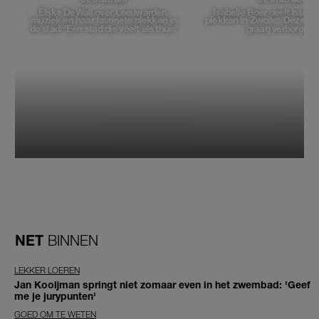
Elske DeWall over Leeuwarden,
Isabelle Boer deelt haar f
muziek en haar favoriete plekken in
plekken in Zwolle: 'Deze pl
de stad: 'Een stad die voelt als thuis'
graag verborgen'
NET
BINNEN
LEKKER LOEREN
Jan Kooijman springt niet zomaar even in het zwembad: 'Geef
me je jurypunten'
GOED OM TE WETEN