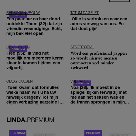
BEDROGEN VROUW
TATUM DAGELET
Een paar uur na haar dood
'Ollie is vertrokken naar een
ontdekte Thom (32) dat zijn
adres ver weg van ons. En
vriendin vreemdging: 'Echt,
dat doet pijn’
mijn bek viel open'
LIEVE HELEEN
ADVERTORIAL
Word een professional yapper:
Fred (55): 'Ik vind het
zó wordt nieuwe mensen
moeilijk om meerdere keren
ontmoeten veel minder
klaar te komen tijdens een
awkward
vrijpartij'
OLCAY GULSEN
VRIJPARTIJ
'Toen kwam dat formulier:
Noa (26): 'Ik moest in de
welke naam wilt u na uw
spiegel kijken terwijl zij met
huwelijk dragen? Tot mijn
me aan het seksen was en
eigen verbazing aarzelde ik
de tranen sprongen in mijn
geen moment'
ogen'
LINDA.
PREMIUM
DE STAD VAN
DE STAD VAN