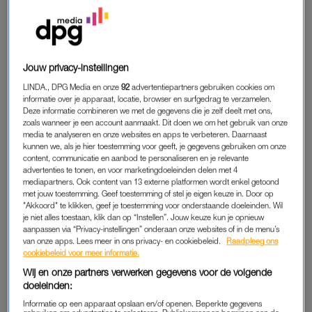
“De diagnose van mijn pijn was fijn, maar vrij kort daarna
begon eigenlijk pas de ellende. Ik kreeg last van enorme
vaginale bloedingen. Het gebruik van tampons of
Jouw privacy-instellingen
maandverband was kansloos. Het bloed stroomde er letterlijk
LINDA., DPG Media en onze
92
advertentiepartners gebruiken cookies om
uit. Hierdoor belandde ik in totaal vijf maanden lang, drie à vier
informatie over je apparaat, locatie, browser en surfgedrag te verzamelen.
dagen per maand in een ziekenhuisbed.”
Deze informatie combineren we met de gegevens die je zelf deelt met ons,
zoals wanneer je een account aanmaakt. Dit doen we om het gebruik van onze
media te analyseren en onze websites en apps te verbeteren. Daarnaast
“Uit angst dat de boel verstopt zou raken, kreeg ik een
kunnen we, als je hier toestemming voor geeft, je gegevens gebruiken om onze
katheter om het slijm uit mijn baarmoeder te halen. Een nare
content, communicatie en aanbod te personaliseren en je relevante
advertenties te tonen, en voor marketingdoeleinden delen met 4
periode, ook omdat ik niet op de steun van mijn vriend kon
mediapartners. Ook content van 13 externe platformen wordt enkel getoond
rekenen. Gelukkig was er wel een lieve collega, die naast het
met jouw toestemming. Geef toestemming of stel je eigen keuze in. Door op
"Akkoord" te klikken, geef je toestemming voor onderstaande doeleinden. Wil
ziekenhuis woonde en mij iedere dag kwam opzoeken met
je niet alles toestaan, klik dan op “Instellen”. Jouw keuze kun je opnieuw
broodjes kroket. Hij was er echt voor me, waardoor de vonk
aanpassen via “Privacy-instellingen” onderaan onze websites of in de menu’s
binnen no time oversloeg.”
van onze apps. Lees meer in ons privacy- en cookiebeleid.
Raadpleeg ons
cookiebeleid voor meer informatie.
Wij en onze partners verwerken gegevens voor de volgende
doeleinden:
MISKRAAM
Informatie op een apparaat opslaan en/of openen. Beperkte gegevens
Maand in, maand uit meldde Linda zich weer bij het