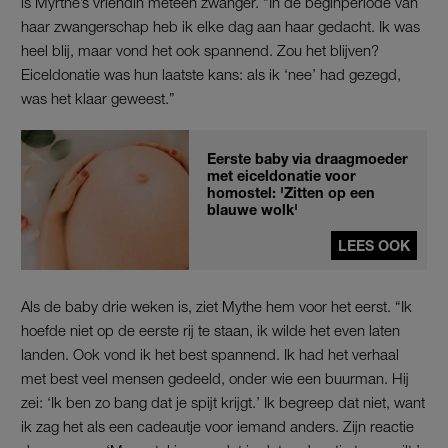
is Myrthe’s vriendin meteen zwanger. “In de beginperiode van
haar zwangerschap heb ik elke dag aan haar gedacht. Ik was
heel blij, maar vond het ook spannend. Zou het blijven?
Eiceldonatie was hun laatste kans: als ik ‘nee’ had gezegd,
was het klaar geweest.”
Eerste baby via draagmoeder
met eiceldonatie voor
homostel: 'Zitten op een
blauwe wolk'
LEES OOK
Als de baby drie weken is, ziet Mythe hem voor het eerst. “Ik
hoefde niet op de eerste rij te staan, ik wilde het even laten
landen. Ook vond ik het best spannend. Ik had het verhaal
met best veel mensen gedeeld, onder wie een buurman. Hij
zei: ‘Ik ben zo bang dat je spijt krijgt.’ Ik begreep dat niet, want
ik zag het als een cadeautje voor iemand anders. Zijn reactie