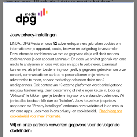
het wel mooi. Hij zei: ‘Als jij dat wilt, moet je het doen.’
Vervolgens heb ik haar natuurlijk wel bestookt met vragen: hoe
zit het met de punctie, prikken en dat soort dingen. Maar
eigenlijk heb ik al vrij snel gezegd: ‘Ja, ik doe het.'”
Jouw privacy-instellingen
Myrthe ziet vooral weinig redenen om het niét te doen. “Alle
LINDA., DPG Media en onze
92
advertentiepartners gebruiken cookies om
lichten stonden op groen. De vriendin woont niet bij mij in de
informatie over je apparaat, locatie, browser en surfgedrag te verzamelen.
buurt, waardoor ik haar en het kind niet de hele tijd tegen zou
Deze informatie combineren we met de gegevens die je zelf deelt met ons,
komen. Ook is ze geen héle goede vriendin, wat op hetzelfde
zoals wanneer je een account aanmaakt. Dit doen we om het gebruik van onze
media te analyseren en onze websites en apps te verbeteren. Daarnaast
neerkomt. Dat klinkt gek, maar we zien elkaar niet heel vaak.
kunnen we, als je hier toestemming voor geeft, je gegevens gebruiken om onze
Ik vond het fijn om die afstand te hebben. Tot slot is mijn eigen
content, communicatie en aanbod te personaliseren en je relevante
advertenties te tonen, en voor marketingdoeleinden delen met 4
gezin ‘klaar’: ik heb twee prachtige meiden en we hoeven
mediapartners. Ook content van 13 externe platformen wordt enkel getoond
geen derde.”
met jouw toestemming. Geef toestemming of stel je eigen keuze in. Door op
"Akkoord" te klikken, geef je toestemming voor onderstaande doeleinden. Wil
je niet alles toestaan, klik dan op “Instellen”. Jouw keuze kun je opnieuw
aanpassen via “Privacy-instellingen” onderaan onze websites of in de menu’s
Wensouders moeten voor
van onze apps. Lees meer in ons privacy- en cookiebeleid.
Raadpleeg ons
eiceldonatie vaak de grens
cookiebeleid voor meer informatie.
over: 'In Nederland meer
taboe'
Wij en onze partners verwerken gegevens voor de volgende
doeleinden:
LEES OOK