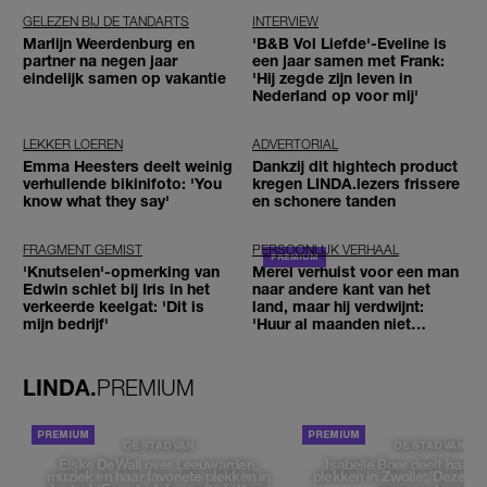
GELEZEN BIJ DE TANDARTS
INTERVIEW
Marlijn Weerdenburg en
'B&B Vol Liefde'-Eveline is
partner na negen jaar
een jaar samen met Frank:
eindelijk samen op vakantie
'Hij zegde zijn leven in
Nederland op voor mij'
LEKKER LOEREN
ADVERTORIAL
Emma Heesters deelt weinig
Dankzij dit hightech product
verhullende bikinifoto: 'You
kregen LINDA.lezers frissere
know what they say'
en schonere tanden
FRAGMENT GEMIST
PERSOONLIJK VERHAAL
'Knutselen'-opmerking van
Merel verhuist voor een man
Edwin schiet bij Iris in het
naar andere kant van het
verkeerde keelgat: 'Dit is
land, maar hij verdwijnt:
mijn bedrijf'
'Huur al maanden niet
betaald'
LINDA.
PREMIUM
DE STAD VAN
DE STAD VAN
Elske DeWall over Leeuwarden,
Isabelle Boer deelt haar f
muziek en haar favoriete plekken in
plekken in Zwolle: 'Deze pl