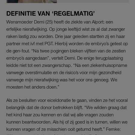
DEFINITIE VAN ‘REGELMATIG’
Wensmoeder Demi (25) heeft de ziekte van Alport: een
erfelijke nierafwijking. Op jonge leeftijd wist ze al dat zwanger
raken lastig zou worden. Drie jaar geleden startten zij en haar
partner met ivf met PGT. Hierbij worden de embryo’s getest op
de gen-fout. “Na twee pogingen bleken vijftien van de zestien
embryo’s aangedaan”, vertelt Demi. De enige terugplaatsing
leidde niet tot een zwangerschap. “Na een ziekenhuisopname
vanwege overstimulatie en de risico’s voor mijn gezondheid
vanwege mijn nierafwijking was het voor ons genoeg. We
moesten het anders doen.”
Als ze besluiten voor eiceldonatie te gaan, vinden ze het vooral
belangrijk dat de donor betrokken blijft. “We wilden graag dat
het kind haar zou kennen en dat wij alle vragen zouden
kunnen beantwoorden. Als hij of zij goed is in turnen, willen we
kunnen vragen of ze misschien ooit geturnd heeft.” Femke: