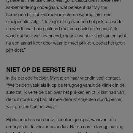
ivf-behandeling ondergaan, wat betekent dat Myrthe
hormonen bij zichzelf moet injecteren waarop later een
eicelpunctie volgt. “Je krijgt uitleg over hoe het prikken werkt
en wordt naar huis gestuurd met een naald en ‘succes’. Ik
vond dat best wel spannend, maar je went er snel aan en hebt
na een aantal keer door waar je moet prikken, zodat het geen
pijn doet.”
NIET OP DE EERSTE RIJ
In die periode hebben Myrthe en haar vriendin veel contact.
“We belden vaak als ik op de terugweg vanuit de kliniek in de
auto zat. Ik vertelde dan over het prikken en of ik last had van
de hormonen. Zij had al meerdere ivf-trajecten doorlopen en
wist precies hoe het was.”
Bij de puncties worden vijf eicellen geoogst, waarvan drie
embryo’s in de vriezer belanden. Na de eerste terugplaatsing