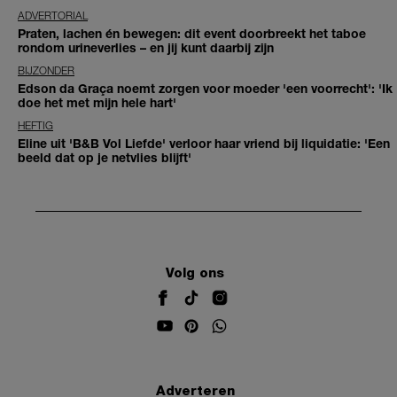
ADVERTORIAL
Praten, lachen én bewegen: dit event doorbreekt het taboe
rondom urineverlies – en jij kunt daarbij zijn
BIJZONDER
Edson da Graça noemt zorgen voor moeder 'een voorrecht': 'Ik
doe het met mijn hele hart'
HEFTIG
Eline uit 'B&B Vol Liefde' verloor haar vriend bij liquidatie: 'Een
beeld dat op je netvlies blijft'
Volg ons
Adverteren