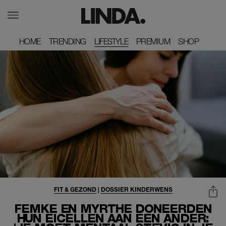
HOME
HOME
TRENDING
TRENDING
LIFESTYLE
PREMIUM
PREMIUM
SHOP
SHOP
FIT & GEZOND
|
DOSSIER KINDERWENS
FEMKE EN MYRTHE DONEERDEN
HUN EICELLEN AAN EEN ANDER: