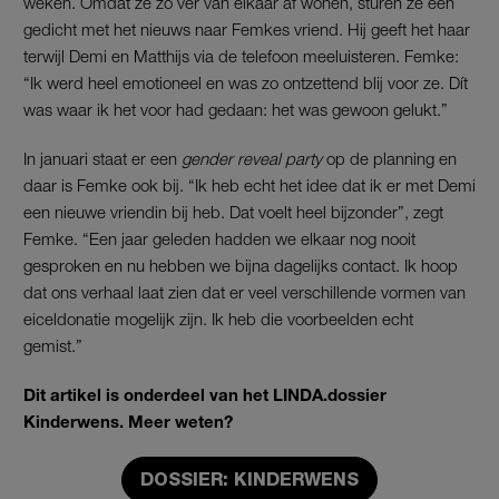
weken. Omdat ze zo ver van elkaar af wonen, sturen ze een
gedicht met het nieuws naar Femkes vriend. Hij geeft het haar
terwijl Demi en Matthijs via de telefoon meeluisteren. Femke:
“Ik werd heel emotioneel en was zo ontzettend blij voor ze. Dít
was waar ik het voor had gedaan: het was gewoon gelukt.”
In januari staat er een
gender reveal party
op de planning en
daar is Femke ook bij. “Ik heb echt het idee dat ik er met Demi
een nieuwe vriendin bij heb. Dat voelt heel bijzonder”, zegt
Femke. “Een jaar geleden hadden we elkaar nog nooit
gesproken en nu hebben we bijna dagelijks contact. Ik hoop
dat ons verhaal laat zien dat er veel verschillende vormen van
eiceldonatie mogelijk zijn. Ik heb die voorbeelden echt
gemist.”
Dit artikel is onderdeel van het LINDA.dossier
Kinderwens. Meer weten?
DOSSIER: KINDERWENS