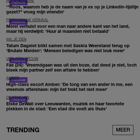
ROOS MOGGRÉ
'"Roos, waarom heb je de naam van je ex op je LinkedIn-tijdlijn
gezet?" vroeg mijn vriendin'
PERSOONLIJK VERHAAL
Merel verhuist voor een man naar andere kant van het land,
maar hij verdwijnt: 'Huur al maanden niet betaald'
WIL JE ZIEN
Tatum Dagelet blikt samen met Saskia Weerstand terug op
'Brutale Meiden': 'Mensen beledigen was niet leuk meer'
VERLATEN VROUW
Fae (24): 'Vreemdgaan was uit den boze, dat deed je niet, toch
bleek mijn partner zelf een affaire te hebben'
AMBER
High-class escort Amber: 'De tong van een ander in me, een
vreemde aftershave: mijn lief trekt het niet meer'
DE STAD VAN
Elske DeWall over Leeuwarden, muziek en haar favoriete
plekken in de stad: 'Een stad die voelt als thuis'
TRENDING
MEER