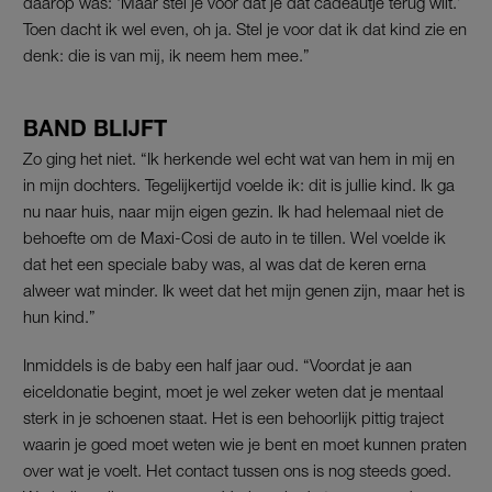
daarop was: ‘Maar stel je voor dat je dat cadeautje terug wilt.’
Toen dacht ik wel even, oh ja. Stel je voor dat ik dat kind zie en
denk: die is van mij, ik neem hem mee.”
BAND BLIJFT
Zo ging het niet. “Ik herkende wel echt wat van hem in mij en
in mijn dochters. Tegelijkertijd voelde ik: dit is jullie kind. Ik ga
nu naar huis, naar mijn eigen gezin. Ik had helemaal niet de
behoefte om de Maxi-Cosi de auto in te tillen. Wel voelde ik
dat het een speciale baby was, al was dat de keren erna
alweer wat minder. Ik weet dat het mijn genen zijn, maar het is
hun kind.”
Inmiddels is de baby een half jaar oud. “Voordat je aan
eiceldonatie begint, moet je wel zeker weten dat je mentaal
sterk in je schoenen staat. Het is een behoorlijk pittig traject
waarin je goed moet weten wie je bent en moet kunnen praten
over wat je voelt. Het contact tussen ons is nog steeds goed.