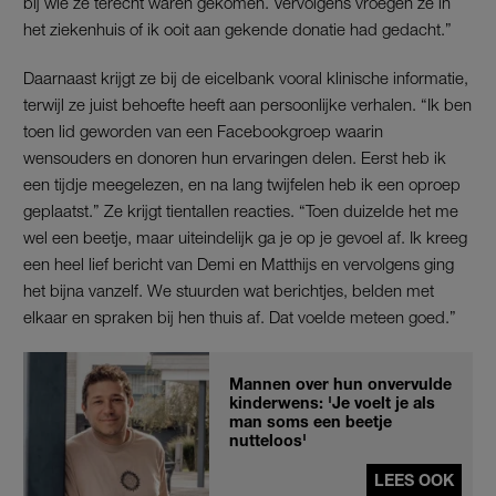
bij wie ze terecht waren gekomen. Vervolgens vroegen ze in
het ziekenhuis of ik ooit aan gekende donatie had gedacht.”
Daarnaast krijgt ze bij de eicelbank vooral klinische informatie,
terwijl ze juist behoefte heeft aan persoonlijke verhalen. “Ik ben
toen lid geworden van een Facebookgroep waarin
wensouders en donoren hun ervaringen delen. Eerst heb ik
een tijdje meegelezen, en na lang twijfelen heb ik een oproep
geplaatst.” Ze krijgt tientallen reacties. “Toen duizelde het me
wel een beetje, maar uiteindelijk ga je op je gevoel af. Ik kreeg
een heel lief bericht van Demi en Matthijs en vervolgens ging
het bijna vanzelf. We stuurden wat berichtjes, belden met
elkaar en spraken bij hen thuis af. Dat voelde meteen goed.”
Mannen over hun onvervulde
kinderwens: 'Je voelt je als
man soms een beetje
nutteloos'
LEES OOK