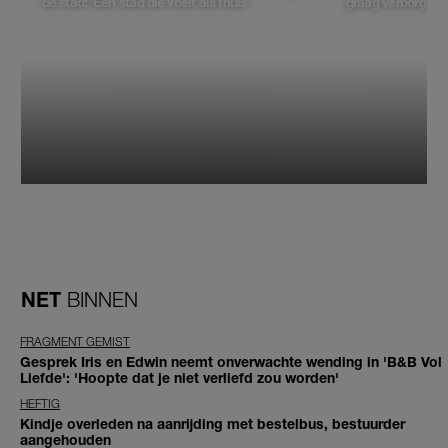
de stad: 'Een stad die voelt als thuis'
graag verborgen'
NET
BINNEN
FRAGMENT GEMIST
Gesprek Iris en Edwin neemt onverwachte wending in 'B&B Vol
Liefde': 'Hoopte dat je niet verliefd zou worden'
HEFTIG
Kindje overleden na aanrijding met bestelbus, bestuurder
aangehouden