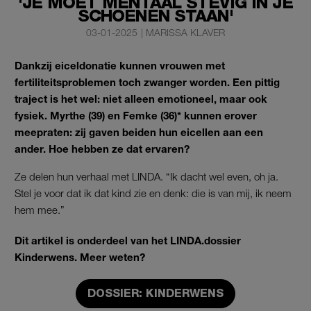
'JE MOET MENTAAL STEVIG IN JE
SCHOENEN STAAN'
03-01-2025
|
MARISSA KLAVER
Dankzij eiceldonatie kunnen vrouwen met
fertiliteitsproblemen toch zwanger worden. Een pittig
traject is het wel: niet alleen emotioneel, maar ook
fysiek. Myrthe (39) en Femke (36)* kunnen erover
meepraten: zij gaven beiden hun eicellen aan een
ander. Hoe hebben ze dat ervaren?
Ze delen hun verhaal met LINDA. “Ik dacht wel even, oh ja.
Stel je voor dat ik dat kind zie en denk: die is van mij, ik neem
hem mee.”
Dit artikel is onderdeel van het LINDA.dossier
Kinderwens. Meer weten?
DOSSIER: KINDERWENS