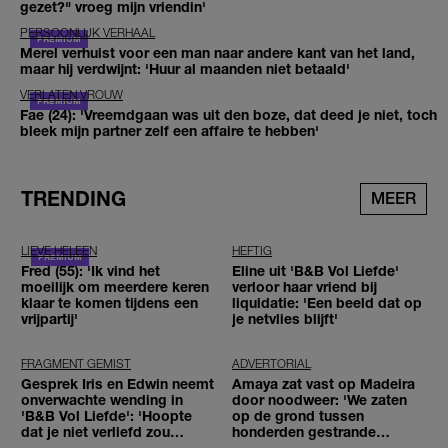
gezet?" vroeg mijn vriendin'
PERSOONLIJK VERHAAL
Merel verhuist voor een man naar andere kant van het land,
maar hij verdwijnt: 'Huur al maanden niet betaald'
VERLATEN VROUW
Fae (24): 'Vreemdgaan was uit den boze, dat deed je niet, toch
bleek mijn partner zelf een affaire te hebben'
TRENDING
MEER
LIEVE HELEEN
HEFTIG
Fred (55): 'Ik vind het
Eline uit 'B&B Vol Liefde'
moeilijk om meerdere keren
verloor haar vriend bij
klaar te komen tijdens een
liquidatie: 'Een beeld dat op
vrijpartij'
je netvlies blijft'
FRAGMENT GEMIST
ADVERTORIAL
Gesprek Iris en Edwin neemt
Amaya zat vast op Madeira
onverwachte wending in
door noodweer: 'We zaten
'B&B Vol Liefde': 'Hoopte
op de grond tussen
dat je niet verliefd zou
honderden gestrande
worden'
reizigers'