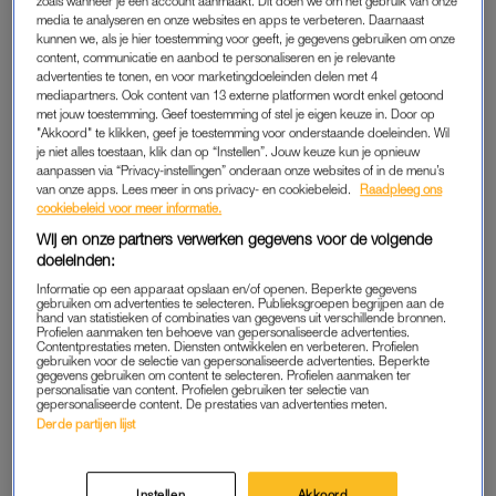
zoals wanneer je een account aanmaakt. Dit doen we om het gebruik van onze
media te analyseren en onze websites en apps te verbeteren. Daarnaast
kunnen we, als je hier toestemming voor geeft, je gegevens gebruiken om onze
content, communicatie en aanbod te personaliseren en je relevante
advertenties te tonen, en voor marketingdoeleinden delen met 4
mediapartners. Ook content van 13 externe platformen wordt enkel getoond
met jouw toestemming. Geef toestemming of stel je eigen keuze in. Door op
"Akkoord" te klikken, geef je toestemming voor onderstaande doeleinden. Wil
je niet alles toestaan, klik dan op “Instellen”. Jouw keuze kun je opnieuw
aanpassen via “Privacy-instellingen” onderaan onze websites of in de menu’s
van onze apps. Lees meer in ons privacy- en cookiebeleid.
Raadpleeg ons
cookiebeleid voor meer informatie.
Wij en onze partners verwerken gegevens voor de volgende
doeleinden:
Informatie op een apparaat opslaan en/of openen. Beperkte gegevens
gebruiken om advertenties te selecteren. Publieksgroepen begrijpen aan de
hand van statistieken of combinaties van gegevens uit verschillende bronnen.
Profielen aanmaken ten behoeve van gepersonaliseerde advertenties.
Contentprestaties meten. Diensten ontwikkelen en verbeteren. Profielen
gebruiken voor de selectie van gepersonaliseerde advertenties. Beperkte
gegevens gebruiken om content te selecteren. Profielen aanmaken ter
View this post on Instagram
personalisatie van content. Profielen gebruiken ter selectie van
gepersonaliseerde content. De prestaties van advertenties meten.
Derde partijen lijst
Instellen
Akkoord