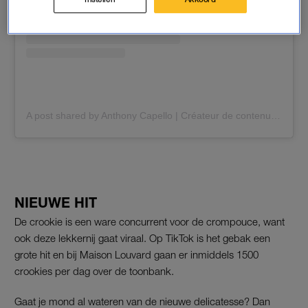
A post shared by Anthony Capello | Créateur de contenus food (@chocacaothe)
NIEUWE HIT
De crookie is een ware concurrent voor de crompouce, want
ook deze lekkernij gaat viraal. Op TikTok is het gebak een
grote hit en bij Maison Louvard gaan er inmiddels 1500
crookies per dag over de toonbank.
Gaat je mond al wateren van de nieuwe delicatesse? Dan