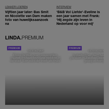
LEKKER LOEREN
INTERVIEW
Vijftien jaar later: Bas Smit
'B&B Vol Liefde'-Eveline is
en Nicolette van Dam maken
een jaar samen met Frank:
foto van huwelijksaanzoek
'Hij zegde zijn leven in
na
Nederland op voor mij'
LINDA.
PREMIUM
DE STAD VAN
DE STAD VAN
Elske DeWall over Leeuwarden,
Isabelle Boer deelt haar f
muziek en haar favoriete plekken in
plekken in Zwolle: 'Deze pl
de stad: 'Een stad die voelt als thuis'
graag verborgen'