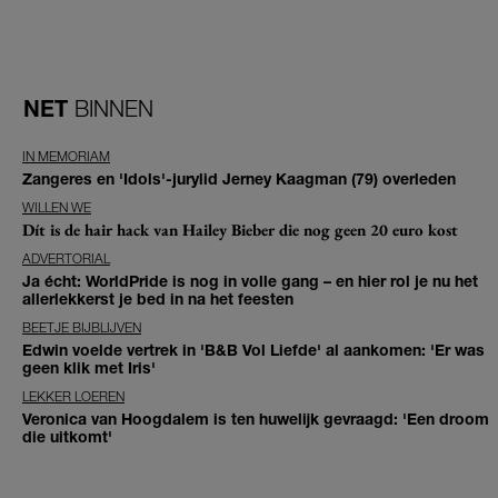
NET
BINNEN
IN MEMORIAM
Zangeres en 'Idols'-jurylid Jerney Kaagman (79) overleden
WILLEN WE
Dít is de hair hack van Hailey Bieber die nog geen 20 euro kost
ADVERTORIAL
Ja écht: WorldPride is nog in volle gang – en hier rol je nu het
allerlekkerst je bed in na het feesten
BEETJE BIJBLIJVEN
Edwin voelde vertrek in 'B&B Vol Liefde' al aankomen: 'Er was
geen klik met Iris'
LEKKER LOEREN
Veronica van Hoogdalem is ten huwelijk gevraagd: 'Een droom
die uitkomt'