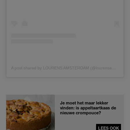
A post shared by LOURENS AMSTERDAM (@lourensamsterdam)
Je moet het maar lekker
vinden: is appeltaartkaas de
nieuwe crompouce?
LEES OOK