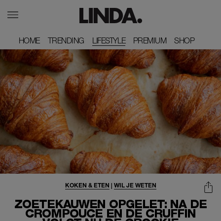
HOME
HOME
TRENDING
TRENDING
LIFESTYLE
PREMIUM
PREMIUM
SHOP
SHOP
KOKEN & ETEN
|
WIL JE WETEN
ZOETEKAUWEN OPGELET: NA DE
CROMPOUCE EN DE CRUFFIN