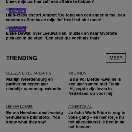
bleek mijn partner zelf een affaire te hebben'
AMBER
High-class escort Amber: 'De tong van een ander in me, een
vreemde aftershave: mijn lief trekt het niet meer'
DE STAD VAN
Elske DeWall over Leeuwarden, muziek en haar favoriete
plekken in de stad: 'Een stad die voelt als thuis'
TRENDING
MEER
GELEZEN BIJ DE TANDARTS
INTERVIEW
Marlijn Weerdenburg en
'B&B Vol Liefde'-Eveline is
partner na negen jaar
een jaar samen met Frank:
eindelijk samen op vakantie
'Hij zegde zijn leven in
Nederland op voor mij'
LEKKER LOEREN
ADVERTORIAL
Emma Heesters deelt weinig
Ja écht: WorldPride is nog in
verhullende bikinifoto: 'You
volle gang – en hier rol je nu
know what they say'
het allerlekkerst je bed in na
het feesten