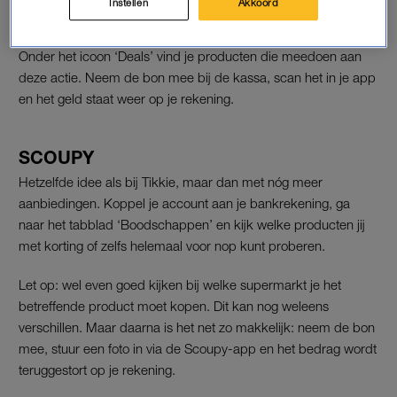
Instellen
Akkoord
– kunt uitproberen?
Onder het icoon ‘Deals’ vind je producten die meedoen aan
deze actie. Neem de bon mee bij de kassa, scan het in je app
en het geld staat weer op je rekening.
SCOUPY
Hetzelfde idee als bij Tikkie, maar dan met nóg meer
aanbiedingen. Koppel je account aan je bankrekening, ga
naar het tabblad ‘Boodschappen’ en kijk welke producten jij
met korting of zelfs helemaal voor nop kunt proberen.
Let op: wel even goed kijken bij welke supermarkt je het
betreffende product moet kopen. Dit kan nog weleens
verschillen. Maar daarna is het net zo makkelijk: neem de bon
mee, stuur een foto in via de Scoupy-app en het bedrag wordt
teruggestort op je rekening.