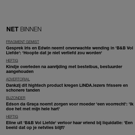
NET
BINNEN
FRAGMENT GEMIST
Gesprek Iris en Edwin neemt onverwachte wending in 'B&B Vol
Liefde': 'Hoopte dat je niet verliefd zou worden'
HEFTIG
Kindje overleden na aanrijding met bestelbus, bestuurder
aangehouden
ADVERTORIAL
Dankzij dit hightech product kregen LINDA.lezers frissere en
schonere tanden
BIJZONDER
Edson da Graça noemt zorgen voor moeder 'een voorrecht': 'Ik
doe het met mijn hele hart'
HEFTIG
Eline uit 'B&B Vol Liefde' verloor haar vriend bij liquidatie: 'Een
beeld dat op je netvlies blijft'