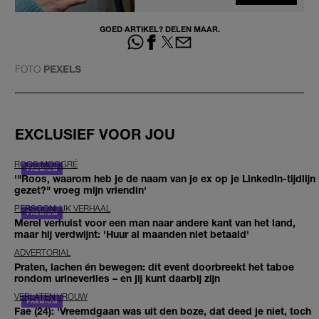
GOED ARTIKEL? DELEN MAAR.
FOTO
PEXELS
EXCLUSIEF VOOR JOU
ROOS MOGGRÉ
'"Roos, waarom heb je de naam van je ex op je LinkedIn-tijdlijn
gezet?" vroeg mijn vriendin'
PERSOONLIJK VERHAAL
Merel verhuist voor een man naar andere kant van het land,
maar hij verdwijnt: 'Huur al maanden niet betaald'
ADVERTORIAL
Praten, lachen én bewegen: dit event doorbreekt het taboe
rondom urineverlies – en jij kunt daarbij zijn
VERLATEN VROUW
Fae (24): 'Vreemdgaan was uit den boze, dat deed je niet, toch