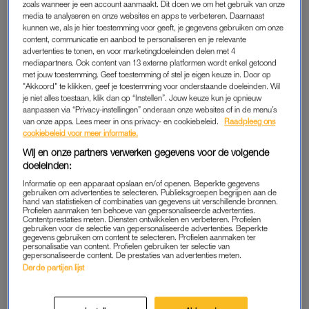
zoals wanneer je een account aanmaakt. Dit doen we om het gebruik van onze
Foodello verkoopt producten die niet in de supermarkt
media te analyseren en onze websites en apps te verbeteren. Daarnaast
kunnen we, als je hier toestemming voor geeft, je gegevens gebruiken om onze
belanden om bovenstaande reden, omdat ze uit het
content, communicatie en aanbod te personaliseren en je relevante
assortiment verdwijnt of omdat er een drukfout staat op de
advertenties te tonen, en voor marketingdoeleinden delen met 4
verpakking. Met veel korting. Ook leuk: tijdens bepaalde
mediapartners. Ook content van 13 externe platformen wordt enkel getoond
met jouw toestemming. Geef toestemming of stel je eigen keuze in. Door op
acties zijn producten soms zelfs gratis, of betaal je er maar
"Akkoord" te klikken, geef je toestemming voor onderstaande doeleinden. Wil
één cent voor.
je niet alles toestaan, klik dan op “Instellen”. Jouw keuze kun je opnieuw
aanpassen via “Privacy-instellingen” onderaan onze websites of in de menu’s
van onze apps. Lees meer in ons privacy- en cookiebeleid.
Raadpleeg ons
cookiebeleid voor meer informatie.
Veel voor (iets) minder: 7 tips
om te besparen op
Wij en onze partners verwerken gegevens voor de volgende
boodschappen
doeleinden:
Informatie op een apparaat opslaan en/of openen. Beperkte gegevens
gebruiken om advertenties te selecteren. Publieksgroepen begrijpen aan de
LEES OOK
hand van statistieken of combinaties van gegevens uit verschillende bronnen.
Profielen aanmaken ten behoeve van gepersonaliseerde advertenties.
Contentprestaties meten. Diensten ontwikkelen en verbeteren. Profielen
gebruiken voor de selectie van gepersonaliseerde advertenties. Beperkte
gegevens gebruiken om content te selecteren. Profielen aanmaken ter
personalisatie van content. Profielen gebruiken ter selectie van
TIKKIE
gepersonaliseerde content. De prestaties van advertenties meten.
Derde partijen lijst
Wie kent ‘m niet: de app waarmee je je (uitgeleende) geld zo
snel mogelijk terug kunt vragen. Maar wist je ook dat je met
Tikkie producten uit de supermarkt gratis – of met veel korting