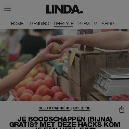
HOME
HOME
TRENDING
TRENDING
LIFESTYLE
PREMIUM
PREMIUM
SHOP
SHOP
GELD & CARRIÈRE
|
GOEIE TIP
JE BOODSCHAPPEN (BIJNA)
GRATIS? MET DEZE HACKS KOM