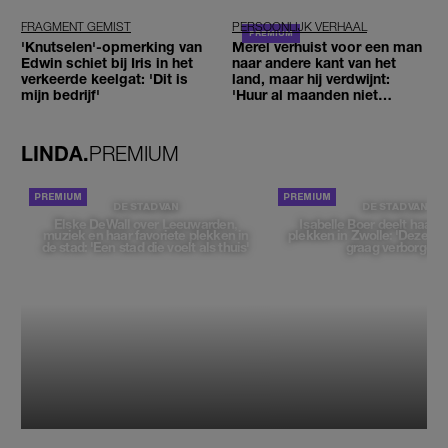
FRAGMENT GEMIST
PERSOONLIJK VERHAAL
'Knutselen'-opmerking van
Merel verhuist voor een man
Edwin schiet bij Iris in het
naar andere kant van het
verkeerde keelgat: 'Dit is
land, maar hij verdwijnt:
mijn bedrijf'
'Huur al maanden niet
betaald'
LINDA.
PREMIUM
DE STAD VAN
DE STAD VAN
Elske DeWall over Leeuwarden,
Isabelle Boer deelt haar f
muziek en haar favoriete plekken in
plekken in Zwolle: 'Deze pl
de stad: 'Een stad die voelt als thuis'
graag verborgen'