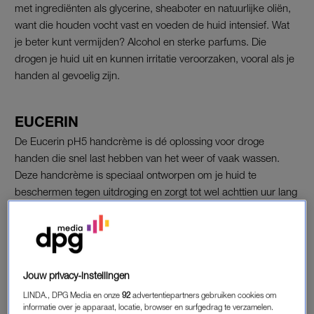
met ingrediënten als glycerine, sheaboter en natuurlijke oliën,
want die houden vocht vast en voeden de huid intensief. Wat
je beter kunt vermijden? Alcohol en sterke parfums. Die
drogen je huid uit en kunnen irritatie veroorzaken, vooral als je
handen al gevoelig zijn.
EUCERIN
De Eucerin pH5 handcrème is dé oplossing voor droge
handen die snel last hebben van het weer of vaak wassen.
Deze handcrème is speciaal ontworpen om je huid te
beschermen tegen uitdroging en zorgt tot wel achttien uur lang
voor extra bescherming. De crème helpt niet alleen bij het
herstellen van je huid, maar zorgt ook voor een zacht en glad
gevoel, zelfs na meerdere keren je handen wassen.
Jouw privacy-instellingen
LINDA., DPG Media en onze
92
advertentiepartners gebruiken cookies om
informatie over je apparaat, locatie, browser en surfgedrag te verzamelen.