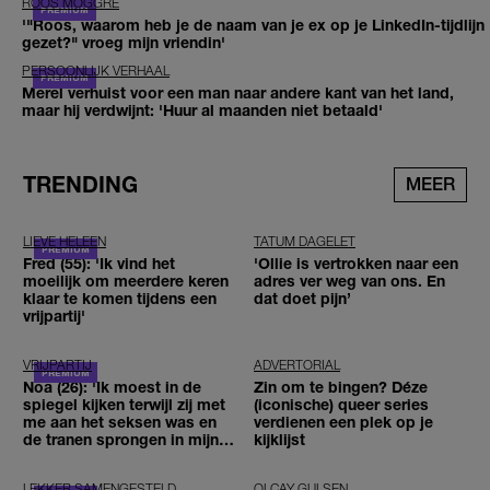
ROOS MOGGRÉ
'"Roos, waarom heb je de naam van je ex op je LinkedIn-tijdlijn
gezet?" vroeg mijn vriendin'
PERSOONLIJK VERHAAL
Merel verhuist voor een man naar andere kant van het land,
maar hij verdwijnt: 'Huur al maanden niet betaald'
TRENDING
MEER
LIEVE HELEEN
TATUM DAGELET
Fred (55): 'Ik vind het
'Ollie is vertrokken naar een
moeilijk om meerdere keren
adres ver weg van ons. En
klaar te komen tijdens een
dat doet pijn’
vrijpartij'
VRIJPARTIJ
ADVERTORIAL
Noa (26): 'Ik moest in de
Zin om te bingen? Déze
spiegel kijken terwijl zij met
(iconische) queer series
me aan het seksen was en
verdienen een plek op je
de tranen sprongen in mijn
kijklijst
ogen'
LEKKER SAMENGESTELD
OLCAY GULSEN