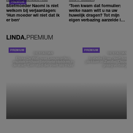
Stiefmoeder Naomi is niet
'Toen kwam dat formulier:
welkom bij verjaardagen:
welke naam wilt u na uw
'Hun moeder wil niet dat ik
huwelijk dragen? Tot mijn
er ben'
eigen verbazing aarzelde ik
geen moment'
LINDA.
PREMIUM
DE STAD VAN
DE STAD VAN
Elske DeWall over Leeuwarden,
Isabelle Boer deelt haar f
muziek en haar favoriete plekken in
plekken in Zwolle: 'Deze pl
de stad: 'Een stad die voelt als thuis'
graag verborgen'