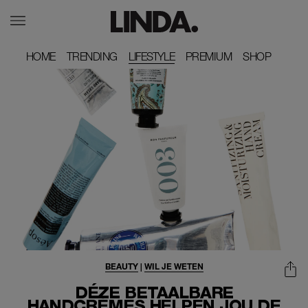
HOME
HOME
TRENDING
TRENDING
LIFESTYLE
PREMIUM
PREMIUM
SHOP
SHOP
BEAUTY
|
WIL JE WETEN
DÉZE BETAALBARE
HANDCRÈMES HELPEN JOU DE