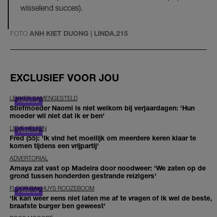
wisselend succes).
FOTO
ANH KIET DUONG | LINDA.215
EXCLUSIEF VOOR JOU
LEKKER SAMENGESTELD
Stiefmoeder Naomi is niet welkom bij verjaardagen: 'Hun
moeder wil niet dat ik er ben'
LIEVE HELEEN
Fred (55): 'Ik vind het moeilijk om meerdere keren klaar te
komen tijdens een vrijpartij'
ADVERTORIAL
Amaya zat vast op Madeira door noodweer: 'We zaten op de
grond tussen honderden gestrande reizigers'
FLOOR BAKHUYS ROOZEBOOM
'Ik kan weer eens niet laten me af te vragen of ik wel de beste,
braafste burger ben geweest'