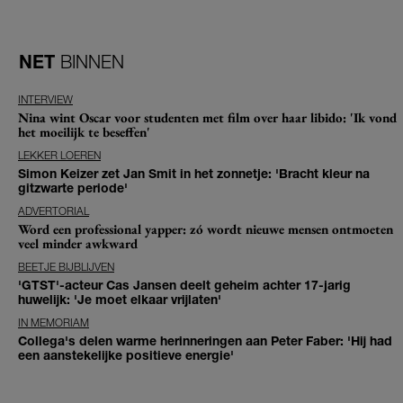
NET
BINNEN
INTERVIEW
Nina wint Oscar voor studenten met film over haar libido: 'Ik vond
het moeilijk te beseffen'
LEKKER LOEREN
Simon Keizer zet Jan Smit in het zonnetje: 'Bracht kleur na
gitzwarte periode'
ADVERTORIAL
Word een professional yapper: zó wordt nieuwe mensen ontmoeten
veel minder awkward
BEETJE BIJBLIJVEN
'GTST'-acteur Cas Jansen deelt geheim achter 17-jarig
huwelijk: 'Je moet elkaar vrijlaten'
IN MEMORIAM
Collega's delen warme herinneringen aan Peter Faber: 'Hij had
een aanstekelijke positieve energie'