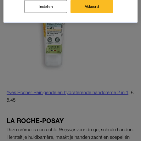
Instellen
Akkoord
Yves Rocher Reinigende en hydraterende handcrème 2 in 1
, €
5,45
LA ROCHE-POSAY
Deze crème is een echte
lifesaver
voor droge, schrale handen.
Herstelt je huidbarrière, maakt je handen zacht en soepel én