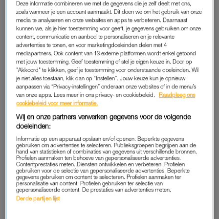
Deze informatie combineren we met de gegevens die je zelf deelt met ons,
zoals wanneer je een account aanmaakt. Dit doen we om het gebruik van onze
media te analyseren en onze websites en apps te verbeteren. Daarnaast
kunnen we, als je hier toestemming voor geeft, je gegevens gebruiken om onze
content, communicatie en aanbod te personaliseren en je relevante
advertenties te tonen, en voor marketingdoeleinden delen met 4
mediapartners. Ook content van 13 externe platformen wordt enkel getoond
met jouw toestemming. Geef toestemming of stel je eigen keuze in. Door op
"Akkoord" te klikken, geef je toestemming voor onderstaande doeleinden. Wil
je niet alles toestaan, klik dan op “Instellen”. Jouw keuze kun je opnieuw
aanpassen via “Privacy-instellingen” onderaan onze websites of in de menu’s
van onze apps. Lees meer in ons privacy- en cookiebeleid.
Raadpleeg ons
Eucerin pH5 Handcrème
, € 15,50
cookiebeleid voor meer informatie.
Wij en onze partners verwerken gegevens voor de volgende
doeleinden:
YVES ROCHER
Informatie op een apparaat opslaan en/of openen. Beperkte gegevens
De handcrème van Yves Rocher is verrijkt met biologisch
gebruiken om advertenties te selecteren. Publieksgroepen begrijpen aan de
hand van statistieken of combinaties van gegevens uit verschillende bronnen.
arnicawater, dat bekendstaat om zijn beschermende
Profielen aanmaken ten behoeve van gepersonaliseerde advertenties.
Contentprestaties meten. Diensten ontwikkelen en verbeteren. Profielen
eigenschappen. Extra fijn: hij hydrateert niet alleen, maar
gebruiken voor de selectie van gepersonaliseerde advertenties. Beperkte
gegevens gebruiken om content te selecteren. Profielen aanmaken ter
reinigt ook direct je handen.
personalisatie van content. Profielen gebruiken ter selectie van
gepersonaliseerde content. De prestaties van advertenties meten.
Derde partijen lijst