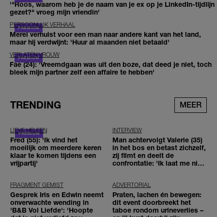
'"Roos, waarom heb je de naam van je ex op je LinkedIn-tijdlijn
gezet?" vroeg mijn vriendin'
PERSOONLIJK VERHAAL
Merel verhuist voor een man naar andere kant van het land,
maar hij verdwijnt: 'Huur al maanden niet betaald'
VERLATEN VROUW
Fae (24): 'Vreemdgaan was uit den boze, dat deed je niet, toch
bleek mijn partner zelf een affaire te hebben'
TRENDING
MEER
LIEVE HELEEN
INTERVIEW
Fred (55): 'Ik vind het
Man achtervolgt Valerie (35)
moeilijk om meerdere keren
in het bos en betast zichzelf,
klaar te komen tijdens een
zij filmt en deelt de
vrijpartij'
confrontatie: 'Ik laat me niet
tegenhouden'
FRAGMENT GEMIST
ADVERTORIAL
Gesprek Iris en Edwin neemt
Praten, lachen én bewegen:
onverwachte wending in
dit event doorbreekt het
'B&B Vol Liefde': 'Hoopte
taboe rondom urineverlies –