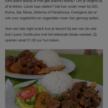
rund (karni stoba) of met geit (kabritu stoba)? Om je vingers bij
af te likken. Liever luxe uiteten? Dat kan onder meer bij 020,
Kome, Sal, Mosa, Seferina of Fishalicious. Overigens zijn er
ook voor vegetariërs en veganisten meer dan genoeg opties.
Voor een late night snack kun je terecht bij een van de vele
truk’i pans: foodtrucks met het lekkerste lokale voedsel. Zij
openen vanaf 21.00 uur hun luiken.