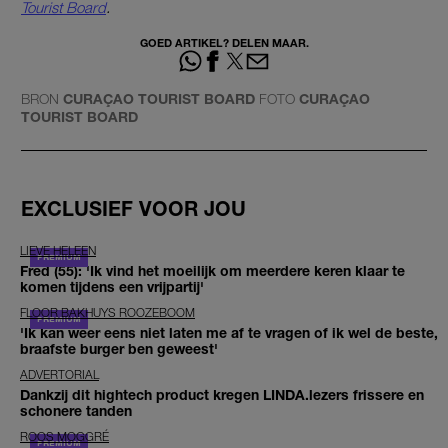
Tourist Board
.
GOED ARTIKEL? DELEN MAAR.
BRON
CURAÇAO TOURIST BOARD
FOTO
CURAÇAO
TOURIST BOARD
EXCLUSIEF VOOR JOU
LIEVE HELEEN
Fred (55): 'Ik vind het moeilijk om meerdere keren klaar te
komen tijdens een vrijpartij'
FLOOR BAKHUYS ROOZEBOOM
'Ik kan weer eens niet laten me af te vragen of ik wel de beste,
braafste burger ben geweest'
ADVERTORIAL
Dankzij dit hightech product kregen LINDA.lezers frissere en
schonere tanden
ROOS MOGGRÉ