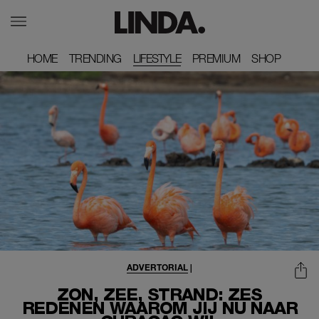
HOME
HOME
TRENDING
TRENDING
LIFESTYLE
PREMIUM
PREMIUM
SHOP
SHOP
ADVERTORIAL
|
ZON, ZEE, STRAND: ZES
REDENEN WAAROM JIJ NÚ NAAR