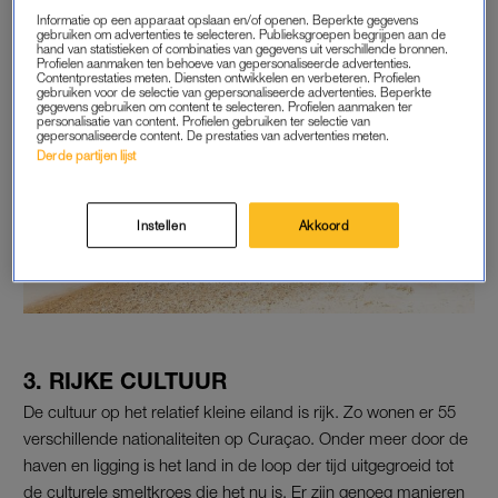
Informatie op een apparaat opslaan en/of openen. Beperkte gegevens
gebruiken om advertenties te selecteren. Publieksgroepen begrijpen aan de
hand van statistieken of combinaties van gegevens uit verschillende bronnen.
Profielen aanmaken ten behoeve van gepersonaliseerde advertenties.
Contentprestaties meten. Diensten ontwikkelen en verbeteren. Profielen
gebruiken voor de selectie van gepersonaliseerde advertenties. Beperkte
gegevens gebruiken om content te selecteren. Profielen aanmaken ter
personalisatie van content. Profielen gebruiken ter selectie van
gepersonaliseerde content. De prestaties van advertenties meten.
Derde partijen lijst
Instellen
Akkoord
3. RIJKE CULTUUR
De cultuur op het relatief kleine eiland is rijk. Zo wonen er 55
verschillende nationaliteiten op Curaçao. Onder meer door de
haven en ligging is het land in de loop der tijd uitgegroeid tot
de culturele smeltkroes die het nu is. Er zijn genoeg manieren