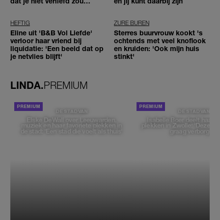
dat je niet verliefd zou
en jij kunt daarbij zijn
worden'
HEFTIG
ZURE BUREN
Eline uit 'B&B Vol Liefde'
Sterres buurvrouw kookt 's
verloor haar vriend bij
ochtends met veel knoflook
liquidatie: 'Een beeld dat op
en kruiden: 'Ook mijn huis
je netvlies blijft'
stinkt'
LINDA.
PREMIUM
DE STAD VAN
DE STAD VAN
Elske DeWall over Leeuwarden,
Isabelle Boer deelt haar f
muziek en haar favoriete plekken in
plekken in Zwolle: 'Deze pl
de stad: 'Een stad die voelt als thuis'
graag verborgen'