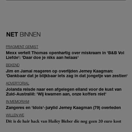
NET
BINNEN
FRAGMENT GEMIST
Mexx vertelt Thomas openhartig over miskraam in 'B&B Vol
Liefde': 'Daar doe je niks aan helaas'
BEKEND
Jim en Jamai reageren op overlijden Jerney Kaagman:
'Dankbaar dat je blijkbaar iets zag in dat jongetje van zestien'
ADVERTORIAL
Jolanda reisde naar een afgelegen eiland voor de kust van
Zuid-Australië: 'Wij kwamen aan, onze koffers niet'
IN MEMORIAM
Zangeres en 'Idols'-jurylid Jerney Kaagman (79) overleden
WILLEN WE
Dít is de hair hack van Hailey Bieber die nog geen 20 euro kost