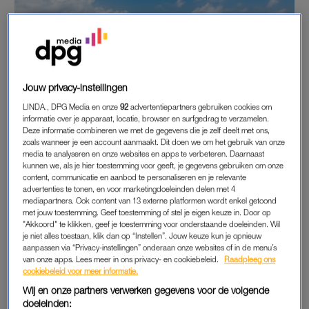
Jouw privacy-instellingen
LINDA., DPG Media en onze
92
advertentiepartners gebruiken cookies om
informatie over je apparaat, locatie, browser en surfgedrag te verzamelen.
Deze informatie combineren we met de gegevens die je zelf deelt met ons,
zoals wanneer je een account aanmaakt. Dit doen we om het gebruik van onze
media te analyseren en onze websites en apps te verbeteren. Daarnaast
kunnen we, als je hier toestemming voor geeft, je gegevens gebruiken om onze
2. PRACHTIGE STRANDEN
content, communicatie en aanbod te personaliseren en je relevante
advertenties te tonen, en voor marketingdoeleinden delen met 4
Het land telt meer dan 35 stranden, dus stap in je huurauto en
mediapartners. Ook content van 13 externe platformen wordt enkel getoond
het strandhoppen kan beginnen. Van Jan Thielbaai, de Grote
met jouw toestemming. Geef toestemming of stel je eigen keuze in. Door op
Knip en de Kleine Knip tot Playa Porto Marie en Mambo
"Akkoord" te klikken, geef je toestemming voor onderstaande doeleinden. Wil
je niet alles toestaan, klik dan op “Instellen”. Jouw keuze kun je opnieuw
Beach. Deze stranden zijn de plek bij uitstek om tot rust te
aanpassen via “Privacy-instellingen” onderaan onze websites of in de menu’s
komen, te zonnen en een boekje te lezen. En er is voor ieder
van onze apps. Lees meer in ons privacy- en cookiebeleid.
Raadpleeg ons
cookiebeleid voor meer informatie.
wat wils: van eenvoudige, kleine baaien tot stranden met
Wij en onze partners verwerken gegevens voor de volgende
luxueuze beach clubs.
doeleinden: