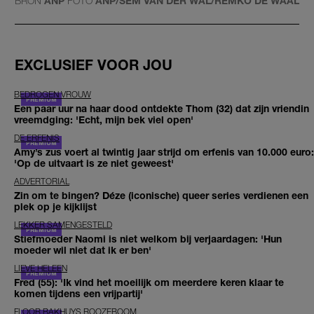
BRON
ANP
FOTO
ANP/SEM VAN DER WAL/REMKO DE WAAL
EXCLUSIEF VOOR JOU
BEDROGEN VROUW
Een paar uur na haar dood ontdekte Thom (32) dat zijn vriendin
vreemdging: 'Echt, mijn bek viel open'
DE ERFENIS
Amy’s zus voert al twintig jaar strijd om erfenis van 10.000 euro:
'Op de uitvaart is ze niet geweest'
ADVERTORIAL
Zin om te bingen? Déze (iconische) queer series verdienen een
plek op je kijklijst
LEKKER SAMENGESTELD
Stiefmoeder Naomi is niet welkom bij verjaardagen: 'Hun
moeder wil niet dat ik er ben'
LIEVE HELEEN
Fred (55): 'Ik vind het moeilijk om meerdere keren klaar te
komen tijdens een vrijpartij'
FLOOR BAKHUYS ROOZEBOOM