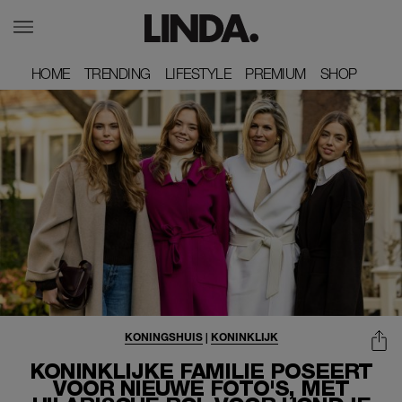
HOME
HOME
TRENDING
TRENDING
LIFESTYLE
LIFESTYLE
PREMIUM
PREMIUM
SHOP
SHOP
KONINGSHUIS
|
KONINKLIJK
KONINKLIJKE FAMILIE POSEERT
VOOR NIEUWE FOTO'S, MET