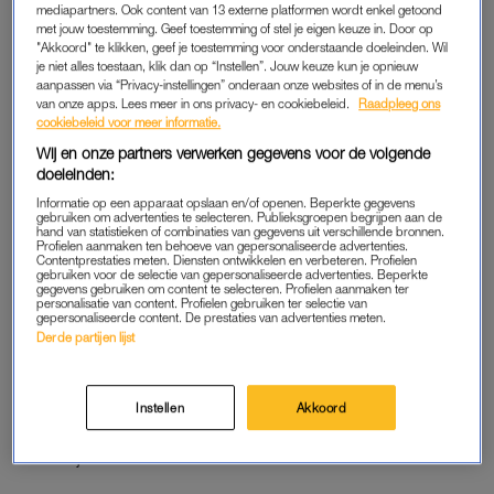
mediapartners. Ook content van 13 externe platformen wordt enkel getoond
met jouw toestemming. Geef toestemming of stel je eigen keuze in. Door op
"Akkoord" te klikken, geef je toestemming voor onderstaande doeleinden. Wil
je niet alles toestaan, klik dan op “Instellen”. Jouw keuze kun je opnieuw
aanpassen via “Privacy-instellingen” onderaan onze websites of in de menu’s
van onze apps. Lees meer in ons privacy- en cookiebeleid.
Raadpleeg ons
cookiebeleid voor meer informatie.
Wij en onze partners verwerken gegevens voor de volgende
doeleinden:
Informatie op een apparaat opslaan en/of openen. Beperkte gegevens
gebruiken om advertenties te selecteren. Publieksgroepen begrijpen aan de
hand van statistieken of combinaties van gegevens uit verschillende bronnen.
Profielen aanmaken ten behoeve van gepersonaliseerde advertenties.
Contentprestaties meten. Diensten ontwikkelen en verbeteren. Profielen
gebruiken voor de selectie van gepersonaliseerde advertenties. Beperkte
gegevens gebruiken om content te selecteren. Profielen aanmaken ter
personalisatie van content. Profielen gebruiken ter selectie van
gepersonaliseerde content. De prestaties van advertenties meten.
De huizen rondom de binnentuin werden in die tijd bewoond
Derde partijen lijst
door begijnen, vaak oudere, alleenstaande vrouwen. Nog altijd
worden de huizen aan het Begijnhof bewoond door louter
vrouwen, vertelt Simone Ettekoven, bewoonster van het hof die
Instellen
Akkoord
is komen kijken naar de fotosessie. “Een eer”, noemt ze het
koninklijk bezoek.