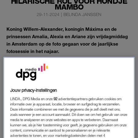
HILARISCHE ROL VOOR HONDJE
MAMBO
29-11-2024
|
BELINDA JANSSEN
Koning Willem-Alexander, koningin Máxima en de
prinsessen Amalia, Alexia en Ariane zijn vrijdagmiddag
in Amsterdam op de foto gegaan voor de jaarlijkse
fotosessie in het najaar.
Het gezin koos voor de hoofdstad omdat die volgend jaar 750
jaar bestaat.
Jouw privacy-instellingen
KONINKLIJKE FAMILIE
LINDA., DPG Media en onze
92
advertentiepartners gebruiken cookies om
De foto’s werden gemaakt in het Begijnhof, een in de
informatie over je apparaat, locatie, browser en surfgedrag te verzamelen.
middeleeuwen gestichte binnenplaats in de binnenstad. Het is
Deze informatie combineren we met de gegevens die je zelf deelt met ons,
niet precies bekend wanneer het hof gebouwd is, maar er
zoals wanneer je een account aanmaakt. Dit doen we om het gebruik van onze
media te analyseren en onze websites en apps te verbeteren. Daarnaast
werd voor het eerst over geschreven in een tekst uit 1389.
kunnen we, als je hier toestemming voor geeft, je gegevens gebruiken om onze
content, communicatie en aanbod te personaliseren en je relevante
advertenties te tonen, en voor marketingdoeleinden delen met 4