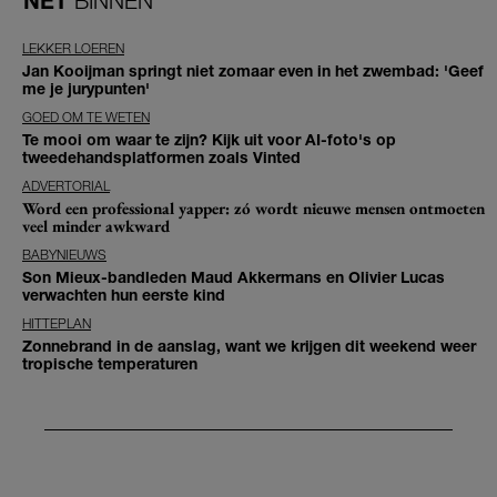
NET
BINNEN
LEKKER LOEREN
Jan Kooijman springt niet zomaar even in het zwembad: 'Geef
me je jurypunten'
GOED OM TE WETEN
Te mooi om waar te zijn? Kijk uit voor AI-foto's op
tweedehandsplatformen zoals Vinted
ADVERTORIAL
Word een professional yapper: zó wordt nieuwe mensen ontmoeten
veel minder awkward
BABYNIEUWS
Son Mieux-bandleden Maud Akkermans en Olivier Lucas
verwachten hun eerste kind
HITTEPLAN
Zonnebrand in de aanslag, want we krijgen dit weekend weer
tropische temperaturen