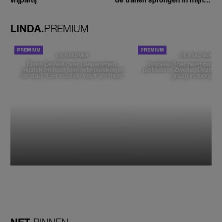
ogen'
LINDA.
PREMIUM
DE STAD VAN
DE STAD VAN
Elske DeWall over Leeuwarden,
Isabelle Boer deelt haar f
muziek en haar favoriete plekken in
plekken in Zwolle: 'Deze pl
de stad: 'Een stad die voelt als thuis'
graag verborgen'