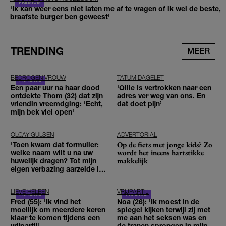
'Ik kan weer eens niet laten me af te vragen of ik wel de beste,
braafste burger ben geweest'
TRENDING
MEER
BEDROGEN VROUW
TATUM DAGELET
Een paar uur na haar dood
'Ollie is vertrokken naar een
ontdekte Thom (32) dat zijn
adres ver weg van ons. En
vriendin vreemdging: 'Echt,
dat doet pijn’
mijn bek viel open'
OLCAY GULSEN
ADVERTORIAL
Op de fiets met jonge kids? Zo
'Toen kwam dat formulier:
wordt het ineens hartstikke
welke naam wilt u na uw
makkelijk
huwelijk dragen? Tot mijn
eigen verbazing aarzelde ik
geen moment'
LIEVE HELEEN
VRIJPARTIJ
Fred (55): 'Ik vind het
Noa (26): 'Ik moest in de
moeilijk om meerdere keren
spiegel kijken terwijl zij met
klaar te komen tijdens een
me aan het seksen was en
vrijpartij'
de tranen sprongen in mijn