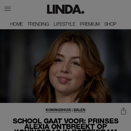
HOME
HOME
TRENDING
TRENDING
LIFESTYLE
LIFESTYLE
PREMIUM
PREMIUM
SHOP
SHOP
KONINGSHUIS
|
BALEN
SCHOOL GAAT VOOR: PRINSES
ALEXIA ONTBREEKT OP