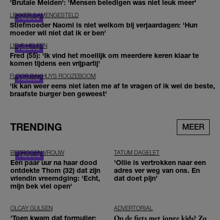
'Brutale Meiden': 'Mensen beledigen was niet leuk meer'
LEKKER SAMENGESTELD
Stiefmoeder Naomi is niet welkom bij verjaardagen: 'Hun
moeder wil niet dat ik er ben'
LIEVE HELEEN
Fred (55): 'Ik vind het moeilijk om meerdere keren klaar te
komen tijdens een vrijpartij'
FLOOR BAKHUYS ROOZEBOOM
'Ik kan weer eens niet laten me af te vragen of ik wel de beste,
braafste burger ben geweest'
TRENDING
MEER
BEDROGEN VROUW
TATUM DAGELET
Een paar uur na haar dood
'Ollie is vertrokken naar een
ontdekte Thom (32) dat zijn
adres ver weg van ons. En
vriendin vreemdging: 'Echt,
dat doet pijn’
mijn bek viel open'
OLCAY GULSEN
ADVERTORIAL
Op de fiets met jonge kids? Zo
'Toen kwam dat formulier: