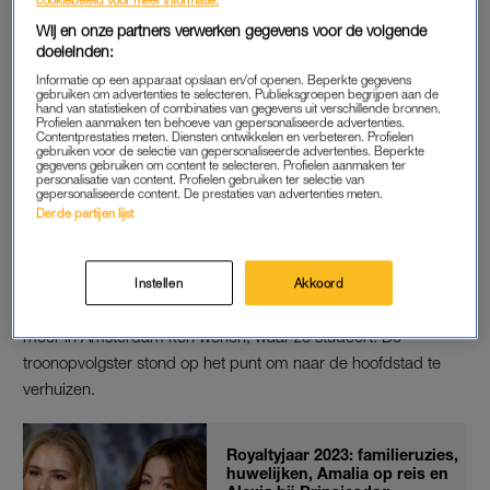
cookiebeleid voor meer informatie.
Koning Willem-Alexander, koningin Máxima en hun gevolg
Wij en onze partners verwerken gegevens voor de volgende
vieren dit jaar
Koningsdag in Rotterdam
. Er zijn uitgebreide
doeleinden:
veiligheidsmaatregelen opgezet door de politie in
Informatie op een apparaat opslaan en/of openen. Beperkte gegevens
gebruiken om advertenties te selecteren. Publieksgroepen begrijpen aan de
samenwerking met de gemeente Rotterdam, de Nationaal
hand van statistieken of combinaties van gegevens uit verschillende bronnen.
Profielen aanmaken ten behoeve van gepersonaliseerde advertenties.
Coördinator Terrorismebestrijding en Veiligheid (NCTV) en de
Contentprestaties meten. Diensten ontwikkelen en verbeteren. Profielen
Rijksvoorlichtingsdienst (RVD).
gebruiken voor de selectie van gepersonaliseerde advertenties. Beperkte
gegevens gebruiken om content te selecteren. Profielen aanmaken ter
personalisatie van content. Profielen gebruiken ter selectie van
gepersonaliseerde content. De prestaties van advertenties meten.
Derde partijen lijst
BEDREIGINGEN
De maatregelen, die grotendeels geheim zijn, zijn onder meer
nodig na de
bedreigingen aan prinses Amalia
vorig jaar. Vorig
Instellen
Akkoord
jaar werd bekend dat Amalia als gevolg van bedreigingen niet
meer in Amsterdam kon wonen, waar ze studeert. De
troonopvolgster stond op het punt om naar de hoofdstad te
verhuizen.
Royaltyjaar 2023: familieruzies,
huwelijken, Amalia op reis en