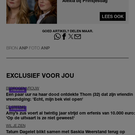
Alexia bij Prinsjesdag
LEES OOK
GOED ARTIKEL? DELEN MAAR.
BRON
ANP
FOTO
ANP
EXCLUSIEF VOOR JOU
BEDROGEN VROUW
Een paar uur na haar dood ontdekte Thom (32) dat zijn vriendin
vreemdging: 'Echt, mijn bek viel open'
DE ERFENIS
Amy’s zus voert al twintig jaar strijd om erfenis van 10.000 euro:
'Op de uitvaart is ze niet geweest'
WIL JE ZIEN
Tatum Dagelet blikt samen met Saskia Weerstand terug op