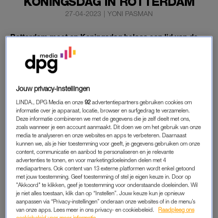
KONINGSDAG IN ROTTERDAM
27-04-2023
|
YONI PASMAN
Rotterdam moet op Koningsdag helaas een lid van de
koninklijke familie missen: prinses Alexia kan er niet bij
zijn vanwege haar examens in Wales. Dat meldt de
Rijksvoorlichtingsdienst (RVD).
Jouw privacy-instellingen
Het bezoek aan Rotterdam markeert het tienjarig koningschap
van Willem-Alexander.
LINDA., DPG Media en onze
92
advertentiepartners gebruiken cookies om
informatie over je apparaat, locatie, browser en surfgedrag te verzamelen.
Deze informatie combineren we met de gegevens die je zelf deelt met ons,
zoals wanneer je een account aanmaakt. Dit doen we om het gebruik van onze
KOSTSCHOOL ALEXIA
media te analyseren en onze websites en apps te verbeteren. Daarnaast
kunnen we, als je hier toestemming voor geeft, je gegevens gebruiken om onze
Alexia is de middelste dochter van het koningspaar. Ze
content, communicatie en aanbod te personaliseren en je relevante
vervolgt sinds de zomer van 2021 haar middelbareschooltijd
advertenties te tonen, en voor marketingdoeleinden delen met 4
mediapartners. Ook content van 13 externe platformen wordt enkel getoond
aan het
United World College of the Atlantic (UWC Atlantic
met jouw toestemming. Geef toestemming of stel je eigen keuze in. Door op
College)
in Llantwit Major in Wales. Zij gaat daar op voor haar
"Akkoord" te klikken, geef je toestemming voor onderstaande doeleinden. Wil
je niet alles toestaan, klik dan op “Instellen”. Jouw keuze kun je opnieuw
Internationaal Baccalaureaat. Ze is tweede in de lijn van de
aanpassen via “Privacy-instellingen” onderaan onze websites of in de menu’s
troonopvolging na haar zus Amalia.
van onze apps. Lees meer in ons privacy- en cookiebeleid.
Raadpleeg ons