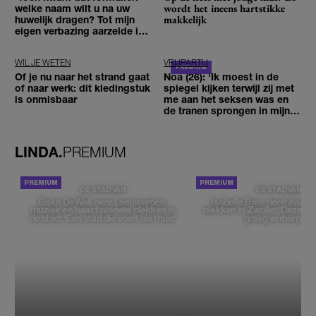
wordt het ineens hartstikke
welke naam wilt u na uw
makkelijk
huwelijk dragen? Tot mijn
eigen verbazing aarzelde ik
geen moment'
WIL JE WETEN
VRIJPARTIJ
Of je nu naar het strand gaat
Noa (26): 'Ik moest in de
of naar werk: dit kledingstuk
spiegel kijken terwijl zij met
is onmisbaar
me aan het seksen was en
de tranen sprongen in mijn
ogen'
LINDA.
PREMIUM
DE STAD VAN
DE STAD VAN
Elske DeWall over Leeuwarden,
Isabelle Boer deelt haar f
muziek en haar favoriete plekken in
plekken in Zwolle: 'Deze pl
de stad: 'Een stad die voelt als thuis'
graag verborgen'