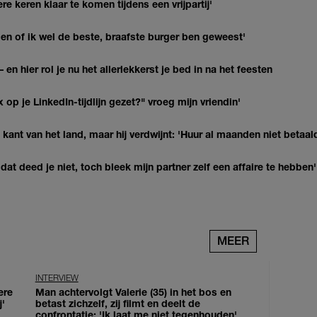
re keren klaar te komen tijdens een vrijpartij'
agen of ik wel de beste, braafste burger ben geweest'
 en hier rol je nu het allerlekkerst je bed in na het feesten
op je LinkedIn-tijdlijn gezet?" vroeg mijn vriendin'
kant van het land, maar hij verdwijnt: 'Huur al maanden niet betaal
at deed je niet, toch bleek mijn partner zelf een affaire te hebben'
MEER
INTERVIEW
ere
Man achtervolgt Valerie (35) in het bos en
j'
betast zichzelf, zij filmt en deelt de
confrontatie: 'Ik laat me niet tegenhouden'