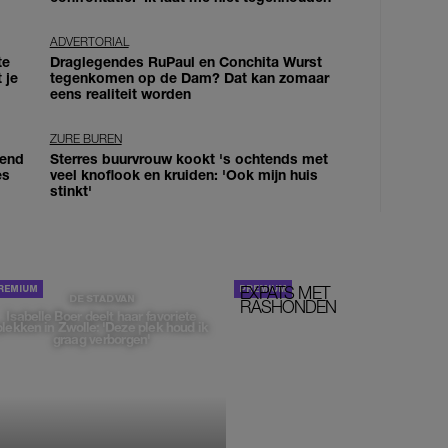
ADVERTORIAL
te
Draglegendes RuPaul en Conchita Wurst
 je
tegenkomen op de Dam? Dat kan zomaar
eens realiteit worden
ZURE BUREN
iend
Sterres buurvrouw kookt 's ochtends met
es
veel knoflook en kruiden: 'Ook mijn huis
stinkt'
EXPATS MET
STOM!
DE STAD VAN
RASHONDEN
Isabelle Boer deelt haar favoriete
plekken in Zwolle: 'Deze plek houd ik
graag verborgen'