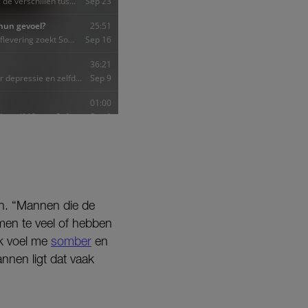
en. “Mannen die de
amen te veel of hebben
ik voel me
somber
en
nnen ligt dat vaak