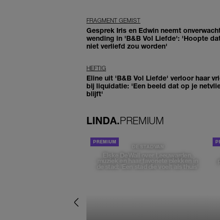
FRAGMENT GEMIST
Gesprek Iris en Edwin neemt onverwach
wending in 'B&B Vol Liefde': 'Hoopte dat
niet verliefd zou worden'
HEFTIG
Eline uit 'B&B Vol Liefde' verloor haar vr
bij liquidatie: 'Een beeld dat op je netvli
blijft'
LINDA.
PREMIUM
DE STAD VAN
Elske DeWall over Leeuwarden,
muziek en haar favoriete plekken in
de stad: 'Een stad die voelt als thuis'