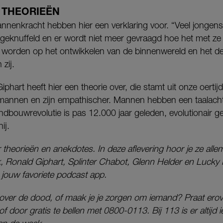
 THEORIEËN
nenkracht hebben hier een verklaring voor. “Veel jongen
r geknuffeld en er wordt niet meer gevraagd hoe het met ze g
worden op het ontwikkelen van de binnenwereld en het d
 zij.
iphart heeft hier een theorie over, die stamt uit onze oert
 mannen en zijn empathischer. Mannen hebben een taalacht
dbouwrevolutie is pas 12.000 jaar geleden, evolutionair gez
ij.
 theorieën en anekdotes. In deze aflevering hoor je ze allem
 Ronald Giphart, Splinter Chabot, Glenn Helder en Lucky F
a jouw favoriete podcast app.
 over de dood, of maak je je zorgen om iemand? Praat ero
 of door gratis te bellen met 0800-0113. Bij 113 is er altijd