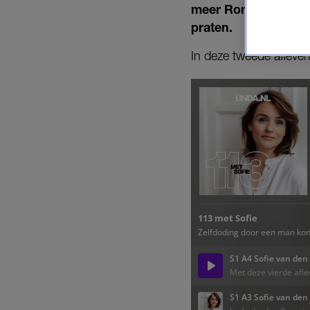
meer Ronald Giphart
praten.
In deze tweede afleve