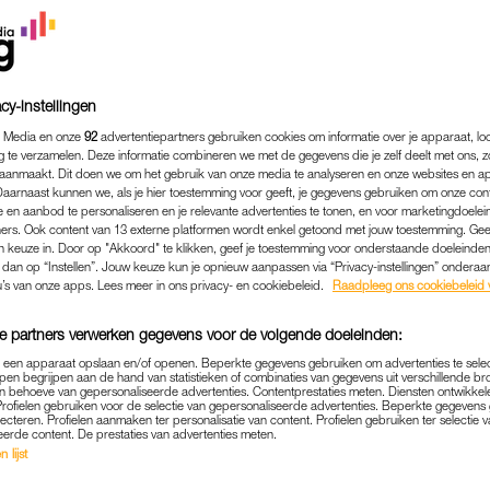
cy-instellingen
 Media en onze
92
advertentiepartners gebruiken cookies om informatie over je apparaat, lo
g te verzamelen. Deze informatie combineren we met de gegevens die je zelf deelt met ons, z
aanmaakt. Dit doen we om het gebruik van onze media te analyseren en onze websites en a
Daarnaast kunnen we, als je hier toestemming voor geeft, je gegevens gebruiken om onze con
 en aanbod te personaliseren en je relevante advertenties te tonen, en voor marketingdoele
ers. Ook content van 13 externe platformen wordt enkel getoond met jouw toestemming. Ge
gen keuze in. Door op "Akkoord" te klikken, geef je toestemming voor onderstaande doeleinden. 
k dan op “Instellen”. Jouw keuze kun je opnieuw aanpassen via “Privacy-instellingen” ondera
u’s van onze apps. Lees meer in ons privacy- en cookiebeleid.
Raadpleeg ons cookiebeleid 
FIT & GEZOND
|
113 MET SOFIE
 GIPHART: 'MANNEN HEB
e partners verwerken gegevens voor de volgende doeleinden:
RSTAND, ALS HET OM PR
p een apparaat opslaan en/of openen. Beperkte gegevens gebruiken om advertenties te sele
pen begrijpen aan de hand van statistieken of combinaties van gegevens uit verschillende br
 behoeve van gepersonaliseerde advertenties. Contentprestaties meten. Diensten ontwikkel
16-09-2022
|
ALYSSIA VAN ASPEREN VERVENNE
Profielen gebruiken voor de selectie van gepersonaliseerde advertenties. Beperkte gegeven
lecteren. Profielen aanmaken ter personalisatie van content. Profielen gebruiken ter selectie 
eerde content. De prestaties van advertenties meten.
 man komt twee keer zo vaak voor als door een vrouw
 lijst
met Sofie’ zoekt Sofie van den Enk uit wat hierachte