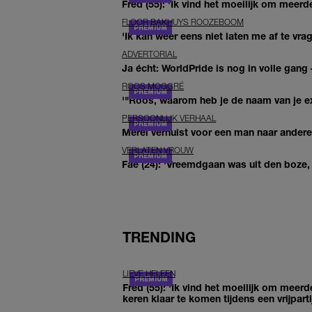
Fred (55): 'Ik vind het moeilijk om meerde
FLOOR BAKHUYS ROOZEBOOM
'Ik kan weer eens niet laten me af te vr
ADVERTORIAL
Ja écht: WorldPride is nog in volle gang –
ROOS MOGGRÉ
'"Roos, waarom heb je de naam van je ex 
PERSOONLIJK VERHAAL
Merel verhuist voor een man naar andere 
VERLATEN VROUW
Fae (24): 'Vreemdgaan was uit den boze, d
TRENDING
LIEVE HELEEN
Fred (55): 'Ik vind het moeilijk om meerd
keren klaar te komen tijdens een vrijparti