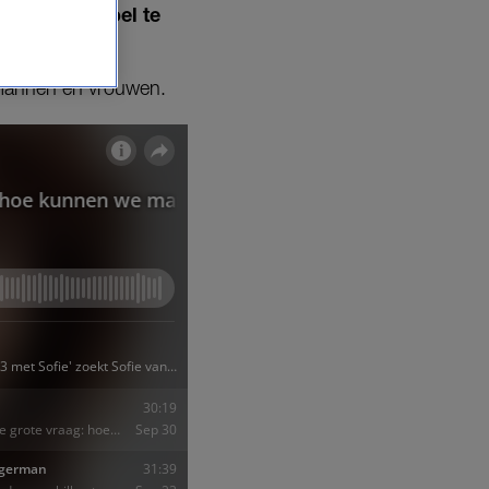
ver hun gevoel te
n mannen en vrouwen.