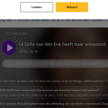
 en Splinter Chabot delen waarom het lastig is om o
Instellen
Akkoord
ring van
113 met Sofie
duikt Sofie in de verschillen tusse