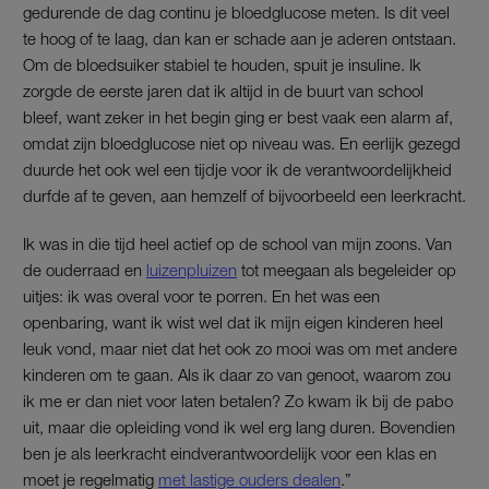
gedurende de dag continu je bloedglucose meten. Is dit veel
te hoog of te laag, dan kan er schade aan je aderen ontstaan.
Om de bloedsuiker stabiel te houden, spuit je insuline. Ik
zorgde de eerste jaren dat ik altijd in de buurt van school
bleef, want zeker in het begin ging er best vaak een alarm af,
omdat zijn bloedglucose niet op niveau was. En eerlijk gezegd
duurde het ook wel een tijdje voor ik de verantwoordelijkheid
durfde af te geven, aan hemzelf of bijvoorbeeld een leerkracht.
Ik was in die tijd heel actief op de school van mijn zoons. Van
de ouderraad en
luizenpluizen
tot meegaan als begeleider op
uitjes: ik was overal voor te porren. En het was een
openbaring, want ik wist wel dat ik mijn eigen kinderen heel
leuk vond, maar niet dat het ook zo mooi was om met andere
kinderen om te gaan. Als ik daar zo van genoot, waarom zou
ik me er dan niet voor laten betalen? Zo kwam ik bij de pabo
uit, maar die opleiding vond ik wel erg lang duren. Bovendien
ben je als leerkracht eindverantwoordelijk voor een klas en
moet je regelmatig
met lastige ouders dealen
.”