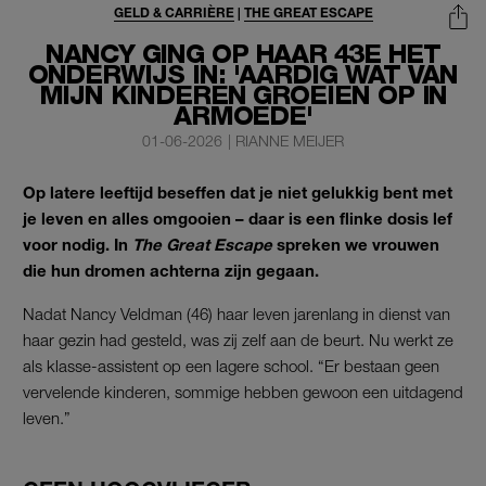
GELD & CARRIÈRE
|
THE GREAT ESCAPE
NANCY GING OP HAAR 43E HET
ONDERWIJS IN: 'AARDIG WAT VAN
MIJN KINDEREN GROEIEN OP IN
ARMOEDE'
01-06-2026
|
RIANNE MEIJER
Op latere leeftijd beseffen dat je niet gelukkig bent met
je leven en alles omgooien – daar is een flinke dosis lef
voor nodig. In
The Great Escape
spreken we vrouwen
die hun dromen achterna zijn gegaan.
Nadat Nancy Veldman (46) haar leven jarenlang in dienst van
haar gezin had gesteld, was zij zelf aan de beurt. Nu werkt ze
als klasse-assistent op een lagere school. “Er bestaan geen
vervelende kinderen, sommige hebben gewoon een uitdagend
leven.”