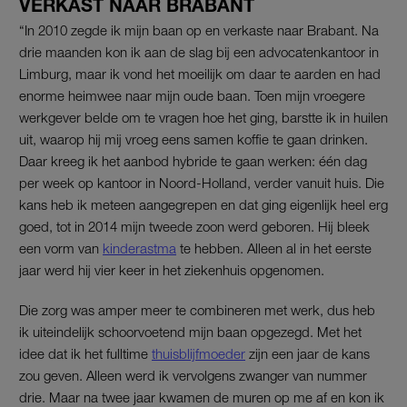
VERKAST NAAR BRABANT
“In 2010 zegde ik mijn baan op en verkaste naar Brabant. Na
drie maanden kon ik aan de slag bij een advocatenkantoor in
Limburg, maar ik vond het moeilijk om daar te aarden en had
enorme heimwee naar mijn oude baan. Toen mijn vroegere
werkgever belde om te vragen hoe het ging, barstte ik in huilen
uit, waarop hij mij vroeg eens samen koffie te gaan drinken.
Daar kreeg ik het aanbod hybride te gaan werken: één dag
per week op kantoor in Noord-Holland, verder vanuit huis. Die
kans heb ik meteen aangegrepen en dat ging eigenlijk heel erg
goed, tot in 2014 mijn tweede zoon werd geboren. Hij bleek
een vorm van
kinderastma
te hebben. Alleen al in het eerste
jaar werd hij vier keer in het ziekenhuis opgenomen.
Die zorg was amper meer te combineren met werk, dus heb
ik uiteindelijk schoorvoetend mijn baan opgezegd. Met het
idee dat ik het fulltime
thuisblijfmoeder
zijn een jaar de kans
zou geven. Alleen werd ik vervolgens zwanger van nummer
drie. Maar na twee jaar kwamen de muren op me af en kon ik