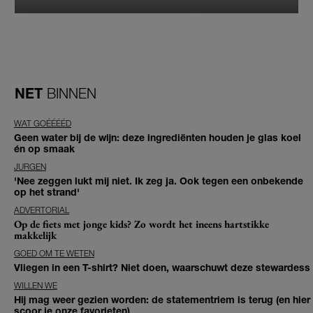
NET
BINNEN
WAT GOÉÉÉÉD
Geen water bij de wijn: deze ingrediënten houden je glas koel
én op smaak
JURGEN
'Nee zeggen lukt mij niet. Ik zeg ja. Ook tegen een onbekende
op het strand'
ADVERTORIAL
Op de fiets met jonge kids? Zo wordt het ineens hartstikke
makkelijk
GOED OM TE WETEN
Vliegen in een T-shirt? Niet doen, waarschuwt deze stewardess
WILLEN WE
Hij mag weer gezien worden: de statementriem is terug (en hier
scoor je onze favorieten)