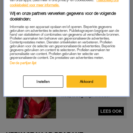
bewindvoerder te gaan doen en kon ik vervolgens aan de slag
cookiebeleid voor meer informatie.
in de schuldhulpverlening, wat ik een jaar of twaalf heb
Wij en onze partners verwerken gegevens voor de volgende
gedaan. In 2009 leerde ik mijn huidige man kennen. Ik was
doeleinden:
toen al een tijdje
gescheiden
en mijn oudste zoon was drie
Informatie op een apparaat opslaan en/of openen. Beperkte gegevens
gebruiken om advertenties te selecteren. Publieksgroepen begrijpen aan de
jaar. Mijn partner woonde in Brabant, ik in Noord-Holland en
hand van statistieken of combinaties van gegevens uit verschillende bronnen.
Profielen aanmaken ten behoeve van gepersonaliseerde advertenties.
aangezien hij een eigen drukkerij had, kon hij niet onze kant op
Contentprestaties meten. Diensten ontwikkelen en verbeteren. Profielen
verhuizen. Omdat mijn zoon naar de kleuterschool zou gaan,
gebruiken voor de selectie van gepersonaliseerde advertenties. Beperkte
gegevens gebruiken om content te selecteren. Profielen aanmaken ter
hebben we toen al snel de beslissing genomen om samen te
personalisatie van content. Profielen gebruiken ter selectie van
gepersonaliseerde content. De prestaties van advertenties meten.
gaan wonen. Dat heeft goed uitgepakt, want we zijn nog
Derde partijen lijst
steeds samen.”
Instellen
Akkoord
Marjoleins trouwjurk was rood
met flink decolleté: 'Moet dat
nou, vroeg mijn moeder'
LEES OOK