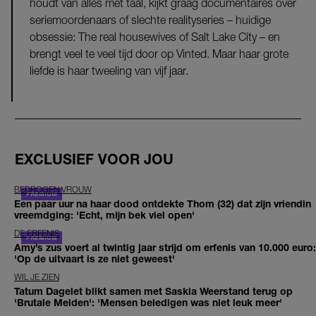
houdt van alles met taal, kijkt graag documentaires over
seriemoordenaars of slechte realityseries – huidige
obsessie: The real housewives of Salt Lake City – en
brengt veel te veel tijd door op Vinted. Maar haar grote
liefde is haar tweeling van vijf jaar.
EXCLUSIEF VOOR JOU
BEDROGEN VROUW
Een paar uur na haar dood ontdekte Thom (32) dat zijn vriendin
vreemdging: 'Echt, mijn bek viel open'
DE ERFENIS
Amy’s zus voert al twintig jaar strijd om erfenis van 10.000 euro:
'Op de uitvaart is ze niet geweest'
WIL JE ZIEN
Tatum Dagelet blikt samen met Saskia Weerstand terug op
'Brutale Meiden': 'Mensen beledigen was niet leuk meer'