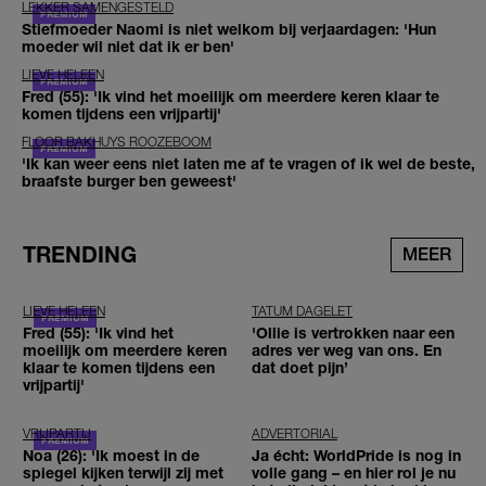
LEKKER SAMENGESTELD
Stiefmoeder Naomi is niet welkom bij verjaardagen: 'Hun
moeder wil niet dat ik er ben'
LIEVE HELEEN
Fred (55): 'Ik vind het moeilijk om meerdere keren klaar te
komen tijdens een vrijpartij'
FLOOR BAKHUYS ROOZEBOOM
'Ik kan weer eens niet laten me af te vragen of ik wel de beste,
braafste burger ben geweest'
TRENDING
MEER
LIEVE HELEEN
TATUM DAGELET
Fred (55): 'Ik vind het
'Ollie is vertrokken naar een
moeilijk om meerdere keren
adres ver weg van ons. En
klaar te komen tijdens een
dat doet pijn’
vrijpartij'
VRIJPARTIJ
ADVERTORIAL
Noa (26): 'Ik moest in de
Ja écht: WorldPride is nog in
spiegel kijken terwijl zij met
volle gang – en hier rol je nu