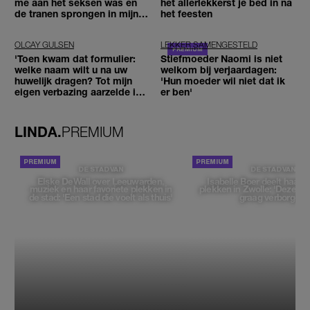
me aan het seksen was en
het allerlekkerst je bed in na
de tranen sprongen in mijn
het feesten
ogen'
OLCAY GULSEN
LEKKER SAMENGESTELD
'Toen kwam dat formulier:
Stiefmoeder Naomi is niet
welke naam wilt u na uw
welkom bij verjaardagen:
huwelijk dragen? Tot mijn
'Hun moeder wil niet dat ik
eigen verbazing aarzelde ik
er ben'
geen moment'
LINDA.
PREMIUM
DE STAD VAN
DE STAD VAN
Elske DeWall over Leeuwarden,
Isabelle Boer deelt haar f
muziek en haar favoriete plekken in
plekken in Zwolle: 'Deze pl
de stad: 'Een stad die voelt als thuis'
graag verborgen'