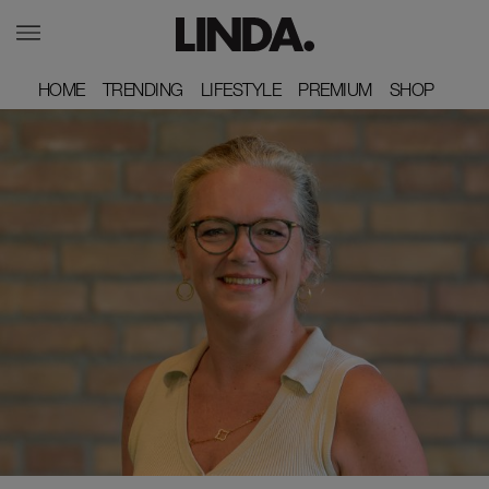
HOME
HOME
TRENDING
TRENDING
LIFESTYLE
LIFESTYLE
PREMIUM
PREMIUM
SHOP
SHOP