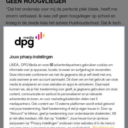
GEEN HOOGVLIEGER
“Dat het onderwijs voor mij de perfecte plek bleek, heeft me
enorm verbaasd. Ik was zelf geen hoogvlieger op school en
kreeg in de zesde klas het advies Huishoudschool. Dat ik toch
naar de
mavo
mocht, was dan ook al een hele stap. Toen ik
daar mijn diploma had behaald, ben ik in Haarlem het
Ondernemerscollege gaan doen. Echt verschrikkelijk, wat was
dat een stomme opleiding. Maar ja, ik was 15, wat weet je dan
Jouw privacy-instellingen
eigenlijk van jezelf en de wereld? Mijn oudste zoon – ik heb
drie jongens, van 20, 12 en 10 jaar – doet momenteel in België
LINDA., DPG Media en onze
92
advertentiepartners gebruiken cookies om
informatie over je apparaat, locatie, browser en surfgedrag te verzamelen.
een ambachtsopleiding tot timmerman. Hij zei laatst tegen mij
Deze informatie combineren we met de gegevens die je zelf deelt met ons,
dat hij niet weet of hij dat vak zijn hele leven wil uitoefenen.
zoals wanneer je een account aanmaakt. Dit doen we om het gebruik van onze
‘Dat hoeft ook niet’, antwoordde ik. ‘Kijk maar naar mij. Je kan
media te analyseren en onze websites en apps te verbeteren. Daarnaast
kunnen we, als je hier toestemming voor geeft, je gegevens gebruiken om onze
altijd weer iets anders gaan doen.’
content, communicatie en aanbod te personaliseren en je relevante
advertenties te tonen, en voor marketingdoeleinden delen met 4
Nadat ik mijn mbo-diploma had behaald, ben ik eerst gaan
mediapartners. Ook content van 13 externe platformen wordt enkel getoond
met jouw toestemming. Geef toestemming of stel je eigen keuze in. Door op
werken bij een bedrijfje in kantoorartikelen en daarna als
"Akkoord" te klikken, geef je toestemming voor onderstaande doeleinden. Wil
secretaresse voor een groot advocatenkantoor. Op een
je niet alles toestaan, klik dan op “Instellen”. Jouw keuze kun je opnieuw
aanpassen via “Privacy-instellingen” onderaan onze websites of in de menu’s
gegeven moment kreeg ik daar de kans om de opleiding tot
van onze apps. Lees meer in ons privacy- en cookiebeleid.
Raadpleeg ons