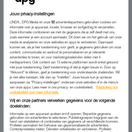
dansen
.”
Jouw privacy-instellingen
Zo komt Saoirse terecht bij Stichting Pierrot, waar ze eerst een
paar proeflessen meedoet. Vooraf twijfelt ze nog. “Het is
LINDA., DPG Media en onze
92
advertentiepartners gebruiken cookies om
informatie over je apparaat, locatie, browser en surfgedrag te verzamelen.
natuurlijk best druk, dus ik wist niet of ik daar genoeg energie
Deze informatie combineren we met de gegevens die je zelf deelt met ons,
voor zou hebben. Maar toen ik er eenmaal was, was ik
zoals wanneer je een account aanmaakt. Dit doen we om het gebruik van onze
media te analyseren en onze websites en apps te verbeteren. Daarnaast
meteen enthousiast.”
kunnen we, als je hier toestemming voor geeft, je gegevens gebruiken om onze
content, communicatie en aanbod te personaliseren en je relevante
advertenties te tonen, en voor marketingdoeleinden delen met 4
Vrijwilliger Saskia (59) helpt
mediapartners. Ook content van 13 externe platformen wordt enkel getoond
Maxime (25) en Tobias (23) met
met jouw toestemming. Geef toestemming of stel je eigen keuze in. Door op
hun financiën: 'We hebben
"Akkoord" te klikken, geef je toestemming voor onderstaande doeleinden. Wil
meer rust door haar'
je niet alles toestaan, klik dan op “Instellen”. Jouw keuze kun je opnieuw
aanpassen via “Privacy-instellingen” onderaan onze websites of in de menu’s
LEES OOK
van onze apps. Lees meer in ons privacy- en cookiebeleid.
Raadpleeg ons
cookiebeleid voor meer informatie.
Wij en onze partners verwerken gegevens voor de volgende
doeleinden:
STICHTING PIERROT
Informatie op een apparaat opslaan en/of openen. Beperkte gegevens
gebruiken om advertenties te selecteren. Publieksgroepen begrijpen aan de
De danslessen van Stichting Pierrot zijn bedoeld voor mensen
hand van statistieken of combinaties van gegevens uit verschillende bronnen.
van alle leeftijden met een
verstandelijke beperking
of
Profielen aanmaken ten behoeve van gepersonaliseerde advertenties.
Contentprestaties meten. Diensten ontwikkelen en verbeteren. Profielen