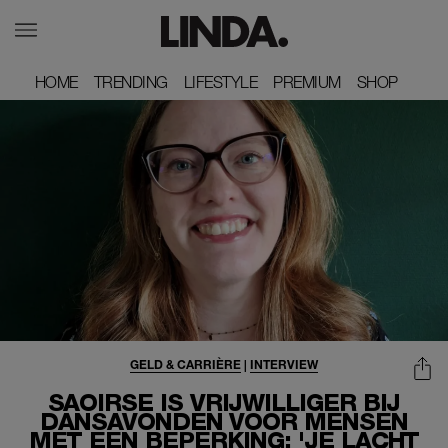
HOME
HOME
TRENDING
TRENDING
LIFESTYLE
LIFESTYLE
PREMIUM
PREMIUM
SHOP
SHOP
GELD & CARRIÈRE
|
INTERVIEW
SAOIRSE IS VRIJWILLIGER BIJ
DANSAVONDEN VOOR MENSEN
MET EEN BEPERKING: 'JE LACHT