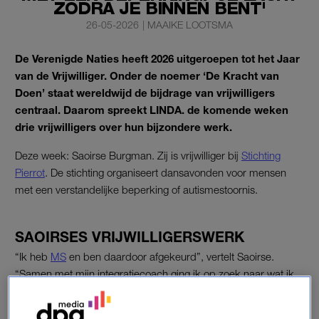
ZODRA JE BINNEN BENT'
26-05-2026
|
MAAIKE LOOTSMA
De Verenigde Naties heeft 2026 uitgeroepen tot het Jaar
van de Vrijwilliger. Onder de noemer ‘De Kracht van
Doen’ staat wereldwijd de bijdrage van vrijwilligers
centraal. Daarom spreekt LINDA. de komende weken
drie vrijwilligers over hun bijzondere werk.
Deze week: Saoirse Burgman. Zij is vrijwilliger bij
Stichting
Pierrot
. De stichting organiseert dansavonden voor mensen
met een verstandelijke beperking of autismestoornis.
SAOIRSES VRIJWILLIGERSWERK
“Ik heb
MS
en ben daardoor afgekeurd”, vertelt Saoirse.
“Samen met mijn integratiecoach ging ik op zoek naar wat ik
nog wél kon doen. Ik wilde me graag nuttig voelen. Mijn coach
vroeg wat mijn hobby’s waren voordat ik ziek werd. Dat was