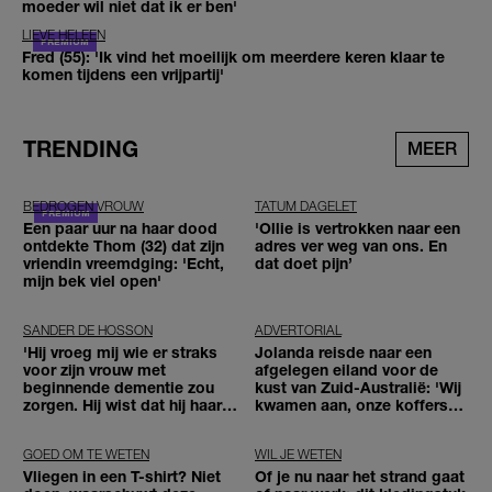
moeder wil niet dat ik er ben'
LIEVE HELEEN
Fred (55): 'Ik vind het moeilijk om meerdere keren klaar te
komen tijdens een vrijpartij'
TRENDING
MEER
BEDROGEN VROUW
TATUM DAGELET
Een paar uur na haar dood
'Ollie is vertrokken naar een
ontdekte Thom (32) dat zijn
adres ver weg van ons. En
vriendin vreemdging: 'Echt,
dat doet pijn’
mijn bek viel open'
SANDER DE HOSSON
ADVERTORIAL
'Hij vroeg mij wie er straks
Jolanda reisde naar een
voor zijn vrouw met
afgelegen eiland voor de
beginnende dementie zou
kust van Zuid-Australië: 'Wij
zorgen. Hij wist dat hij haar
kwamen aan, onze koffers
zou moeten loslaten'
niet'
GOED OM TE WETEN
WIL JE WETEN
Vliegen in een T-shirt? Niet
Of je nu naar het strand gaat