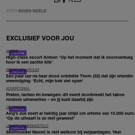
FOTO
EIGEN BEELD
EXCLUSIEF VOOR JOU
AMBER
High-class escort Amber: ‘Op het moment dat ik vooroverbuig
hoor ik een zachte klik’
BEDROGEN VROUW
Een paar uur na haar dood ontdekte Thom (32) dat zijn vriendin
vreemdging: 'Echt, mijn bek viel open'
ADVERTORIAL
Praten, lachen én bewegen: dit event doorbreekt het taboe
rondom urineverlies – en jij kunt daarbij zijn
DE ERFENIS
Amy’s zus voert al twintig jaar strijd om erfenis van 10.000 euro:
'Op de uitvaart is ze niet geweest'
LEKKER SAMENGESTELD
Stiefmoeder Naomi is niet welkom bij verjaardagen: 'Hun