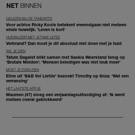
NET
BINNEN
GELEZEN BIJ DE TANDARTS
Voor actrice Ricky Koole betekent vreemdgaan niet meteen
einde huwelijk: 'Leven is kort'
HUIDWIJZER MET JETSKE ULTEE
Verbrand? Dan moet je dit absoluut niet doen met je huid
WIL JE ZIEN
Tatum Dagelet blikt samen met Saskia Weerstand terug op
'Brutale Meiden': 'Mensen beledigen was niet leuk meer'
MOET JE EVEN ZIEN
Eline uit 'B&B Vol Liefde' bezoekt Timothy op Ibiza: 'Wat een
verrassing'
HET LAATSTE APPJE
Maureen (47) sloeg een verjaardagsuitnodiging af: 'Ik werd
meteen overal geblokkeerd'