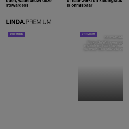
doen, waarschuwt deze
of naar werk: dit kledingstuk
stewardess
is onmisbaar
LINDA.
PREMIUM
ACHTERGROND
DE STAD VAN
Elske DeWall over Leeu
muziek en haar favoriete p
de stad: 'Een stad die voelt 