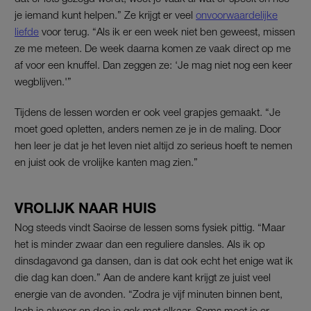
je iemand kunt helpen.” Ze krijgt er veel
onvoorwaardelijke
liefde
voor terug. “Als ik er een week niet ben geweest, missen
ze me meteen. De week daarna komen ze vaak direct op me
af voor een knuffel. Dan zeggen ze: ‘Je mag niet nog een keer
wegblijven.'”
Tijdens de lessen worden er ook veel grapjes gemaakt. “Je
moet goed opletten, anders nemen ze je in de maling. Door
hen leer je dat je het leven niet altijd zo serieus hoeft te nemen
en juist ook de vrolijke kanten mag zien.”
VROLIJK NAAR HUIS
Nog steeds vindt Saoirse de lessen soms fysiek pittig. “Maar
het is minder zwaar dan een reguliere dansles. Als ik op
dinsdagavond ga dansen, dan is dat ook echt het enige wat ik
die dag kan doen.” Aan de andere kant krijgt ze juist veel
energie van de avonden. “Zodra je vijf minuten binnen bent,
lach je alweer en doe je gek met elkaar. Soms moet je er