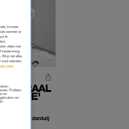
catie, browser
oals wanneer je
pps te
tent,
inden delen met
ef toestemming
Wil je niet alles
an onze websites
voor meer
ER VIRAAL
cteren.
onnen. Profielen
GEN ME'
en en
s gebruiken om
van
touders gaan dankzij