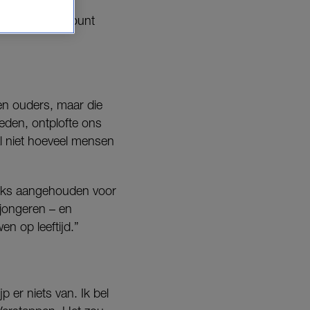
 Levy. Hun account
 en ouders, maar die
eden, ontplofte ons
l niet hoeveel mensen
lijks aangehouden voor
 jongeren – en
n op leeftijd.”
 er niets van. Ik bel