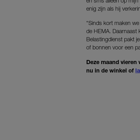
en sms alleen op mijn
enig zijn als hij verker
“Sinds kort maken we 
de HEMA. Daarnaast k
Belastingdienst pakt j
of bonnen voor een par
Deze maand vieren 
nu in de winkel of
l