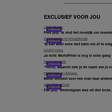
EXCLUSIEF VOOR JOU
LIEVE HELEEN
Fred (55): 'Ik vind het moeilijk om meerde
FLOOR BAKHUYS ROOZEBOOM
'Ik kan weer eens niet laten me af te vr
ADVERTORIAL
Ja écht: WorldPride is nog in volle gang –
ROOS MOGGRÉ
'"Roos, waarom heb je de naam van je ex 
PERSOONLIJK VERHAAL
Merel verhuist voor een man naar andere 
VERLATEN VROUW
Fae (24): 'Vreemdgaan was uit den boze, d