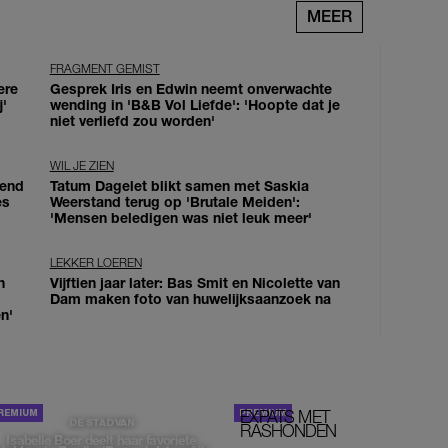
MEER
FRAGMENT GEMIST
ere
Gesprek Iris en Edwin neemt onverwachte
j'
wending in 'B&B Vol Liefde': 'Hoopte dat je
niet verliefd zou worden'
WIL JE ZIEN
iend
Tatum Dagelet blikt samen met Saskia
es
Weerstand terug op 'Brutale Meiden':
'Mensen beledigen was niet leuk meer'
LEKKER LOEREN
n
Vijftien jaar later: Bas Smit en Nicolette van
Dam maken foto van huwelijksaanzoek na
n'
EXPATS MET
STOM!
DE STAD VAN
RASHONDEN
Isabelle Boer deelt haar favoriete