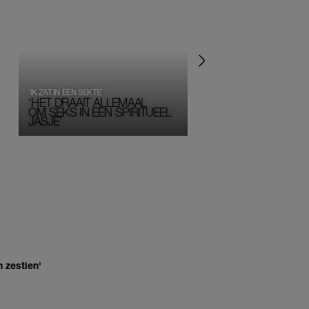
‘IK ZAT IN EEN SEKTE’
‘HET DRAAIT ALLEMAAL
OM SEKS IN EEN SPIRITUEEL 
JASJE’
 zestien'