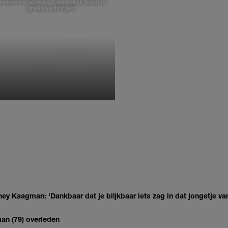
plekken in Zwolle: 'Deze plek houd ik
graag verborgen'
MONIQUE KLEMANN
ey Kaagman: 'Dankbaar dat je blijkbaar iets zag in dat jongetje van
man (79) overleden