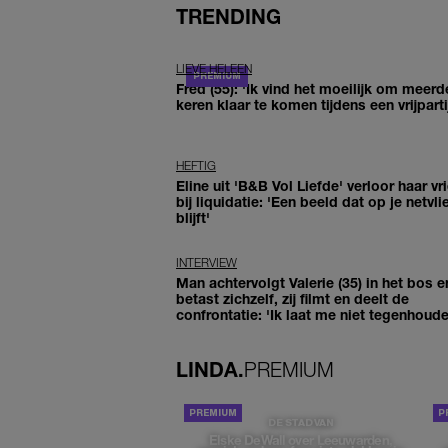
TRENDING
LIEVE HELEEN
Fred (55): 'Ik vind het moeilijk om meerd
keren klaar te komen tijdens een vrijparti
HEFTIG
Eline uit 'B&B Vol Liefde' verloor haar vr
bij liquidatie: 'Een beeld dat op je netvli
blijft'
INTERVIEW
Man achtervolgt Valerie (35) in het bos e
betast zichzelf, zij filmt en deelt de
confrontatie: 'Ik laat me niet tegenhoude
LINDA.
PREMIUM
DE STAD VAN
Elske DeWall over Leeuwarden,