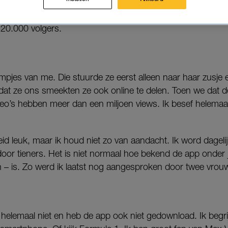
voorheen huisvrouw, maakt TikToks met haar kleindochter
 120.000 volgers.
ilmpjes van me. Die stuurde ze eerst alleen naar haar zusje
dat ze ons smeekten ze ook online te delen. Toen we dat d
o’s hebben meer dan een miljoen views. Ik besef helemaa
id leuk, maar ik houd niet zo van aandacht. Ik word dage
door tieners. Het is niet normaal hoe bekend de app onder
– is. Zo werd ik laatst nog aangesproken door twee vrouwe
 helemaal niet en heb de app ook niet gedownload. Ik begrijp