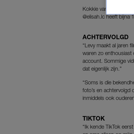
Kokkie van Eck (79), 
@elisah.lc heeft bijna
ACHTERVOLGD
“Levy maakt al jaren f
waren zo enthousiast 
account. Sommige vide
dat eigenlijk zijn.”
“Soms is die bekendhe
foto’s en achtervolgd 
inmiddels ook ouderen 
TIKTOK
“Ik kende TikTok eerst