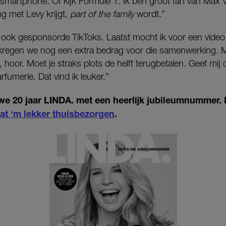
 smartphone. Of kijk Formule 1. Ik ben groot fan van Max 
ing met Levy krijgt,
part of the family
wordt.”
ook gesponsorde TikToks. Laatst mocht ik voor een video 
regen we nog een extra bedrag voor die samenwerking. 
e, hoor. Moet je straks plots de helft terugbetalen. Geef mi
fumerie. Dat vind ik leuker.”
we 20 jaar LINDA. met een heerlijk jubileumnummer.
aat ‘m lekker thuisbezorgen
.