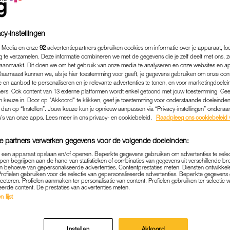
cy-instellingen
 Media en onze
92
advertentiepartners gebruiken cookies om informatie over je apparaat, lo
g te verzamelen. Deze informatie combineren we met de gegevens die je zelf deelt met ons, z
aanmaakt. Dit doen we om het gebruik van onze media te analyseren en onze websites en a
Daarnaast kunnen we, als je hier toestemming voor geeft, je gegevens gebruiken om onze con
 en aanbod te personaliseren en je relevante advertenties te tonen, en voor marketingdoele
ers. Ook content van 13 externe platformen wordt enkel getoond met jouw toestemming. Ge
gen keuze in. Door op "Akkoord" te klikken, geef je toestemming voor onderstaande doeleinden. 
k dan op “Instellen”. Jouw keuze kun je opnieuw aanpassen via “Privacy-instellingen” ondera
u’s van onze apps. Lees meer in ons privacy- en cookiebeleid.
Raadpleeg ons cookiebeleid 
GELD & CARRIÈRE
|
EXCLUSIEF IN LINDA.
e partners verwerken gegevens voor de volgende doeleinden:
79) GAAT MET KLEINDOCHT
p een apparaat opslaan en/of openen. Beperkte gegevens gebruiken om advertenties te sele
pen begrijpen aan de hand van statistieken of combinaties van gegevens uit verschillende br
TOK: 'TIENERS ACHTERVOL
 behoeve van gepersonaliseerde advertenties. Contentprestaties meten. Diensten ontwikkel
Profielen gebruiken voor de selectie van gepersonaliseerde advertenties. Beperkte gegeven
lecteren. Profielen aanmaken ter personalisatie van content. Profielen gebruiken ter selectie 
01-10-2023
|
STIJN DE VRIES
eerde content. De prestaties van advertenties meten.
 lijst
hter de geraniums of wachten op het graf: deze groo
rtstikke viraal op TikTok.
Instellen
Akkoord