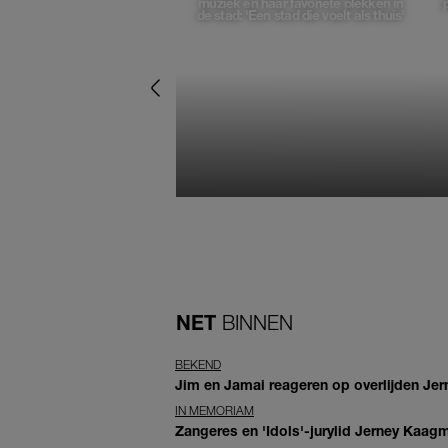
muziek en haar favoriete plekken in
de stad: 'Een stad die voelt als thuis'
NET
BINNEN
BEKEND
Jim en Jamai reageren op overlijden Jern
IN MEMORIAM
Zangeres en 'Idols'-jurylid Jerney Kaag