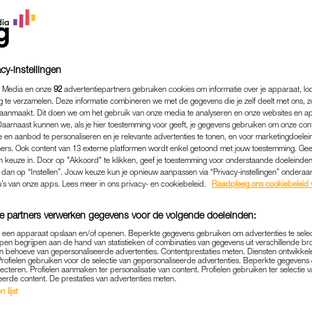
cy-instellingen
 Media en onze
92
advertentiepartners gebruiken cookies om informatie over je apparaat, lo
g te verzamelen. Deze informatie combineren we met de gegevens die je zelf deelt met ons, z
aanmaakt. Dit doen we om het gebruik van onze media te analyseren en onze websites en a
Daarnaast kunnen we, als je hier toestemming voor geeft, je gegevens gebruiken om onze con
 en aanbod te personaliseren en je relevante advertenties te tonen, en voor marketingdoele
ers. Ook content van 13 externe platformen wordt enkel getoond met jouw toestemming. Ge
gen keuze in. Door op "Akkoord" te klikken, geef je toestemming voor onderstaande doeleinden. 
k dan op “Instellen”. Jouw keuze kun je opnieuw aanpassen via “Privacy-instellingen” ondera
KOKEN & ETEN
|
GOED OM TE WETEN
u’s van onze apps. Lees meer in ons privacy- en cookiebeleid.
Raadpleeg ons cookiebeleid 
ND EEN KIESKEURIGE ETER
e partners verwerken gegevens voor de volgende doeleinden:
 IN DE GENEN, MAAR DÍT 
p een apparaat opslaan en/of openen. Beperkte gegevens gebruiken om advertenties te sele
ERTEGEN DOEN
pen begrijpen aan de hand van statistieken of combinaties van gegevens uit verschillende br
 behoeve van gepersonaliseerde advertenties. Contentprestaties meten. Diensten ontwikkel
Profielen gebruiken voor de selectie van gepersonaliseerde advertenties. Beperkte gegeven
01-10-2024
|
LOTTE VAN ZIJL
lecteren. Profielen aanmaken ter personalisatie van content. Profielen gebruiken ter selectie 
eerde content. De prestaties van advertenties meten.
 lijst
een mogelijkheid lukt om je kind wél dat stuk brocco