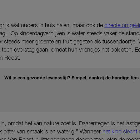
angrijk wat ouders in huis halen, maar ook de
directe omgevi
ag. “Op kinderdagverblijven is water steeds vaker de standa
r steeds meer groente en fruit gegeten als tussendoortje. 
aak toch overstag gaan, omdat hun vriendjes het ook eten. E
n Roost.
Wil je een gezonde levensstijl? Simpel, dankzij de handige tips
 in, omdat het van nature zoet is. Daarentegen is het lastig
k bitter van smaak is en waterig.” Wanneer
het kind slecht 
ens Van Roost. “Uitzonderingen daargelaten, eten de meest