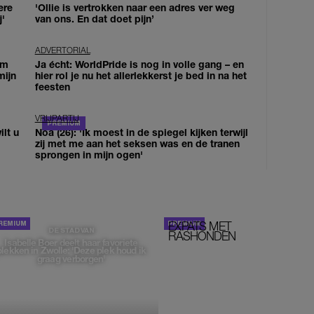
ere
'Ollie is vertrokken naar een adres ver weg
j'
van ons. En dat doet pijn’
ADVERTORIAL
om
Ja écht: WorldPride is nog in volle gang – en
mijn
hier rol je nu het allerlekkerst je bed in na het
feesten
VRIJPARTIJ
lt u
Noa (26): 'Ik moest in de spiegel kijken terwijl
zij met me aan het seksen was en de tranen
sprongen in mijn ogen'
EXPATS MET
STOM!
DE STAD VAN
RASHONDEN
Isabelle Boer deelt haar favoriete
plekken in Zwolle: 'Deze plek houd ik
graag verborgen'