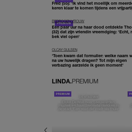
Fred (55): 'Ik vind het moeilijk om meerd
keren klaar te komen tijdens een vrijparti
BEDROGEN VROUW
Een paar uur na haar dood ontdekte Th
(32) dat zijn vriendin vreemdging: 'Echt, 
bek viel open'
OLCAY GULSEN
'Toen kwam dat formulier: welke naam wi
na uw huwelijk dragen? Tot mijn eigen
verbazing aarzelde ik geen moment'
LINDA.
PREMIUM
DE STAD VAN
Elske DeWall over Leeuwarden,
muziek en haar favoriete plekken in
de stad: 'Een stad die voelt als thuis'