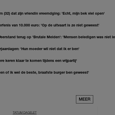
(32) dat zijn vriendin vreemdging: 'Echt, mijn bek viel open'
erfenis van 10.000 euro: 'Op de uitvaart is ze niet geweest'
eerstand terug op 'Brutale Meiden': 'Mensen beledigen was niet l
jaardagen: 'Hun moeder wil niet dat ik er ben'
re keren klaar te komen tijdens een vrijpartij'
agen of ik wel de beste, braafste burger ben geweest'
MEER
TATUM DAGELET