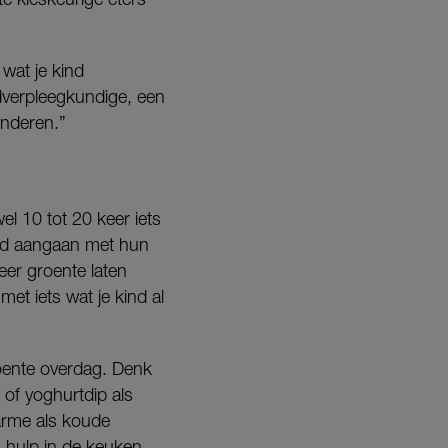
wat je kind
dverpleegkundige, een
inderen.”
l 10 tot 20 keer iets
ijd aangaan met hun
eer groente laten
et iets wat je kind al
oente overdag. Denk
of yoghurtdip als
warme als koude
s hulp in de keuken