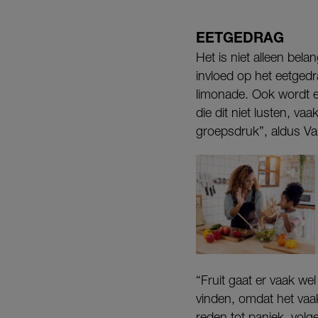
EETGEDRAG
Het is niet alleen bel
invloed op het eetgedr
limonade. Ook wordt e
die dit niet lusten, v
groepsdruk”, aldus Va
“Fruit gaat er vaak wel
vinden, omdat het vaa
reden tot paniek, volg