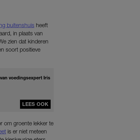
ng buitenshuis
heeft
ard, in plaats van
We zien dat kinderen
en soort positieve
 van voedingsexpert Iris
LEES OOK
er om groente lekker te
eet
is er niet meteen
e kieskeurige eters