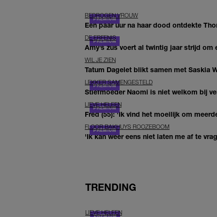
BEDROGEN VROUW
Een paar uur na haar dood ontdekte Thom 
DE ERFENIS
Amy’s zus voert al twintig jaar strijd om 
WIL JE ZIEN
Tatum Dagelet blikt samen met Saskia W
LEKKER SAMENGESTELD
Stiefmoeder Naomi is niet welkom bij ver
LIEVE HELEEN
Fred (55): 'Ik vind het moeilijk om meerde
FLOOR BAKHUYS ROOZEBOOM
'Ik kan weer eens niet laten me af te vr
TRENDING
LIEVE HELEEN