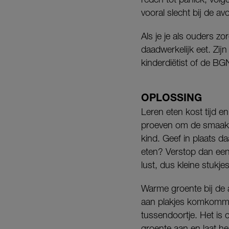
vooral slecht bij de a
Als je je als ouders z
daadwerkelijk eet. Zi
kinderdiëtist of de B
OPLOSSING
Leren eten kost tijd e
proeven om de smaak t
kind. Geef in plaats d
eten? Verstop dan eens
lust, dus kleine stukje
Warme groente bij de 
aan plakjes komkommer
tussendoortje. Het is 
groente aan en laat he