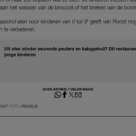
aan het wassen van de broccoli of het breken van de boont
zond eten voor kinderen van 0 tot 9
‘ geeft van Roost no
n te verbeteren.
Uit eten zónder zeurende peuters en babygehuil? Dit restaura
jonge kinderen
GOED ARTIKEL? DELEN MAAR.
OOST
FOTO
PEXELS