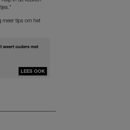
jes.”
g meer tips om het
nt weert ouders met
LEES OOK