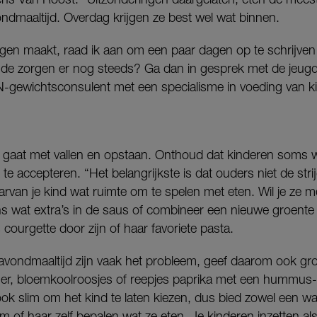
vondmaaltijd. Overdag krijgen ze best wel wat binnen.
orgen maakt, raad ik aan om een paar dagen op te schrijven 
jn de zorgen er nog steeds? Ga dan in gesprek met de jeug
GN-gewichtsconsulent met een specialisme in voeding van k
n gaat met vallen en opstaan. Onthoud dat kinderen soms we
e accepteren. “Het belangrijkste is dat ouders niet de str
aarvan je kind wat ruimte om te spelen met eten. Wil je ze m
 wat extra’s in de saus of combineer een nieuwe groente m
s courgette door zijn of haar favoriete pasta.
avondmaaltijd zijn vaak het probleem, geef daarom ook gr
, bloemkoolroosjes of reepjes paprika met een hummus- 
ook slim om het kind te laten kiezen, dus bied zowel een 
m of haar zelf bepalen wat ze eten. Je kinderen inzetten al