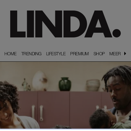
HOME
HOME
TRENDING
TRENDING
LIFESTYLE
LIFESTYLE
PREMIUM
PREMIUM
SHOP
SHOP
MEER
MEER