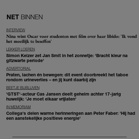
NET
BINNEN
INTERVIEW
Nina wint Oscar voor studenten met film over haar libido: 'Ik vond
het moeilijk te beseffen'
LEKKER LOEREN
Simon Keizer zet Jan Smit in het zonnetje: 'Bracht kleur na
gitzwarte periode'
ADVERTORIAL
Praten, lachen én bewegen: dit event doorbreekt het taboe
rondom urineverlies – en jij kunt daarbij zijn
BEETJE BIJBLIJVEN
'GTST'-acteur Cas Jansen deelt geheim achter 17-jarig
huwelijk: 'Je moet elkaar vrijlaten'
IN MEMORIAM
Collega's delen warme herinneringen aan Peter Faber: 'Hij had
een aanstekelijke positieve energie'