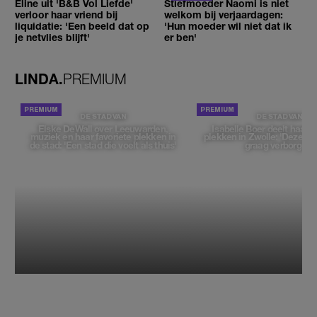
Eline uit 'B&B Vol Liefde'
Stiefmoeder Naomi is niet
verloor haar vriend bij
welkom bij verjaardagen:
liquidatie: 'Een beeld dat op
'Hun moeder wil niet dat ik
je netvlies blijft'
er ben'
LINDA.
PREMIUM
DE STAD VAN
DE STAD VAN
Elske DeWall over Leeuwarden,
Isabelle Boer deelt haar f
muziek en haar favoriete plekken in
plekken in Zwolle: 'Deze pl
de stad: 'Een stad die voelt als thuis'
graag verborgen'