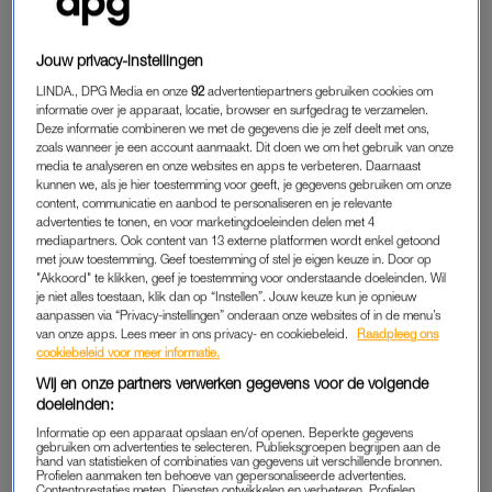
Jouw privacy-instellingen
LINDA., DPG Media en onze
92
advertentiepartners gebruiken cookies om
informatie over je apparaat, locatie, browser en surfgedrag te verzamelen.
Deze informatie combineren we met de gegevens die je zelf deelt met ons,
zoals wanneer je een account aanmaakt. Dit doen we om het gebruik van onze
media te analyseren en onze websites en apps te verbeteren. Daarnaast
kunnen we, als je hier toestemming voor geeft, je gegevens gebruiken om onze
content, communicatie en aanbod te personaliseren en je relevante
advertenties te tonen, en voor marketingdoeleinden delen met 4
mediapartners. Ook content van 13 externe platformen wordt enkel getoond
met jouw toestemming. Geef toestemming of stel je eigen keuze in. Door op
"Akkoord" te klikken, geef je toestemming voor onderstaande doeleinden. Wil
je niet alles toestaan, klik dan op “Instellen”. Jouw keuze kun je opnieuw
aanpassen via “Privacy-instellingen” onderaan onze websites of in de menu’s
van onze apps. Lees meer in ons privacy- en cookiebeleid.
Raadpleeg ons
cookiebeleid voor meer informatie.
Wij en onze partners verwerken gegevens voor de volgende
DE SCHIJF VAN VIJF
doeleinden:
Eet je elke dag genoeg uit de verschillende vakken en varieer
Informatie op een apparaat opslaan en/of openen. Beperkte gegevens
gebruiken om advertenties te selecteren. Publieksgroepen begrijpen aan de
je binnen de vijf vakken, dan heb je in de basis een gezond
hand van statistieken of combinaties van gegevens uit verschillende bronnen.
Profielen aanmaken ten behoeve van gepersonaliseerde advertenties.
voedingspatroon. Zorg bijvoorbeeld voor dagelijks 2 stuks fruit,
Contentprestaties meten. Diensten ontwikkelen en verbeteren. Profielen