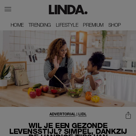
HOME
HOME
TRENDING
TRENDING
LIFESTYLE
LIFESTYLE
PREMIUM
PREMIUM
SHOP
SHOP
ADVERTORIAL
|
LIDL
WIL JE EEN GEZONDE
LEVENSSTIJL? SIMPEL, DANKZIJ