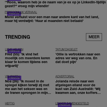
'"Roos, waarom heb je de naam van je ex op je LinkedIn-tijdlijn
gezet?" vroeg mijn vriendin'
PERSOONLIJK VERHAAL
Merel verhuist voor een man naar andere kant van het land,
maar hij verdwijnt: 'Huur al maanden niet betaald'
TRENDING
MEER
LIEVE HELEEN
TATUM DAGELET
Fred (55): 'Ik vind het
'Ollie is vertrokken naar een
moeilijk om meerdere keren
adres ver weg van ons. En
klaar te komen tijdens een
dat doet pijn’
vrijpartij'
VRIJPARTIJ
ADVERTORIAL
Noa (26): 'Ik moest in de
Jolanda reisde naar een
spiegel kijken terwijl zij met
afgelegen eiland voor de
me aan het seksen was en
kust van Zuid-Australië: 'Wij
de tranen sprongen in mijn
kwamen aan, onze koffers
ogen'
niet'
HEFTIG
LEKKER SAMENGESTELD