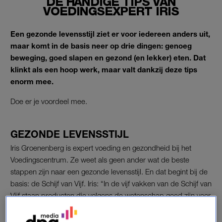
DE HANDIGE TIPS VAN
VOEDINGSEXPERT IRIS
Een gezonde levensstijl ziet er voor iedereen anders uit,
maar komt in de basis neer op drie dingen:
genoeg
beweging, goed slapen en gezond (en lekker) eten. Dat
klinkt als een hoop werk, maar valt dankzij deze tips
enorm mee.
Doe er je voordeel mee.
GEZONDE LEVENSSTIJL
Iris Groenenberg is expert voeding en gezondheid bij het
Voedingscentrum. Ze weet als geen ander wat de beste
stappen zijn naar een gezonde levensstijl. En dat begint bij de
basis: de Schijf van Vijf. Iris: “In de vijf vakken van de Schijf van
Vijf staan producten die volgens de wetenschap goed zijn voor
je gezondheid en zorgen voor voldoende energie en
voedingsstoffen die je lichaam nodig heeft.”