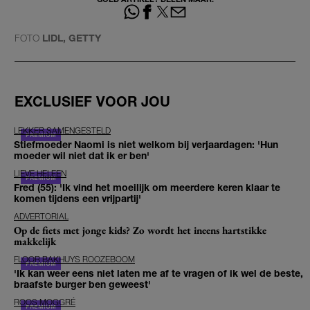
FOTO
LIDL, GETTY
EXCLUSIEF VOOR JOU
LEKKER SAMENGESTELD
Stiefmoeder Naomi is niet welkom bij verjaardagen: 'Hun
moeder wil niet dat ik er ben'
LIEVE HELEEN
Fred (55): 'Ik vind het moeilijk om meerdere keren klaar te
komen tijdens een vrijpartij'
ADVERTORIAL
Op de fiets met jonge kids? Zo wordt het ineens hartstikke
makkelijk
FLOOR BAKHUYS ROOZEBOOM
'Ik kan weer eens niet laten me af te vragen of ik wel de beste,
braafste burger ben geweest'
ROOS MOGGRÉ