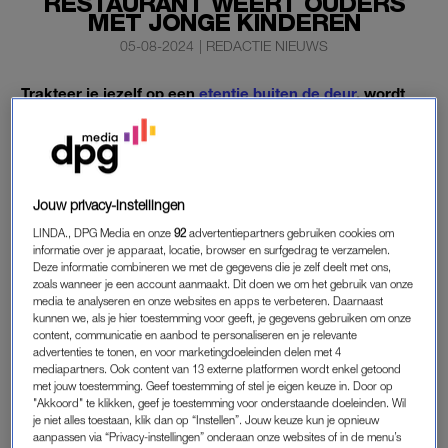
RESTAURANT WEERT OUDERS
MET JONGE KINDEREN
05-08-2024
|
REDACTIE NIEUWS
Trakteer je jezelf op een
etentje buiten de deur
, wordt
die rust bruut verstoord door de krijsende kinderen aan
de tafel naast je. Herkenbaar? In restaurant Mossels &
Meer in het Zeeuwse Oostkapelle is dat vanaf nu
verleden tijd.
Jouw privacy-instellingen
Daar komen ouders met jonge kinderen na 17.30 uur het
LINDA., DPG Media en onze
92
advertentiepartners gebruiken cookies om
informatie over je apparaat, locatie, browser en surfgedrag te verzamelen.
restaurant niet meer in.
Deze informatie combineren we met de gegevens die je zelf deelt met ons,
zoals wanneer je een account aanmaakt. Dit doen we om het gebruik van onze
media te analyseren en onze websites en apps te verbeteren. Daarnaast
KINDEREN IN EEN RESTAURANT
kunnen we, als je hier toestemming voor geeft, je gegevens gebruiken om onze
content, communicatie en aanbod te personaliseren en je relevante
Eigenaren Mariska en Jac Uytdewilligen namen de beslissing
advertenties te tonen, en voor marketingdoeleinden delen met 4
vorig jaar toen ze merkten dat ouders hun (vaak vermoeide)
mediapartners. Ook content van 13 externe platformen wordt enkel getoond
met jouw toestemming. Geef toestemming of stel je eigen keuze in. Door op
kinderen in een restaurant niet altijd onder controle kunnen
"Akkoord" te klikken, geef je toestemming voor onderstaande doeleinden. Wil
houden. Ze rennen vaak tussen de tafels door en dat zorgde
je niet alles toestaan, klik dan op “Instellen”. Jouw keuze kun je opnieuw
aanpassen via “Privacy-instellingen” onderaan onze websites of in de menu’s
regelmatig voor problemen. “Je ziet: het is druk. Onze