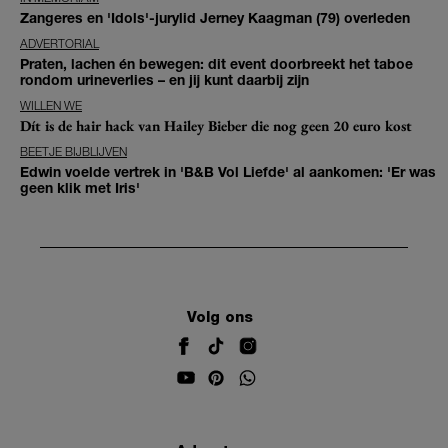
Zangeres en 'Idols'-jurylid Jerney Kaagman (79) overleden
ADVERTORIAL
Praten, lachen én bewegen: dit event doorbreekt het taboe
rondom urineverlies – en jij kunt daarbij zijn
WILLEN WE
Dít is de hair hack van Hailey Bieber die nog geen 20 euro kost
BEETJE BIJBLIJVEN
Edwin voelde vertrek in 'B&B Vol Liefde' al aankomen: 'Er was
geen klik met Iris'
Volg ons