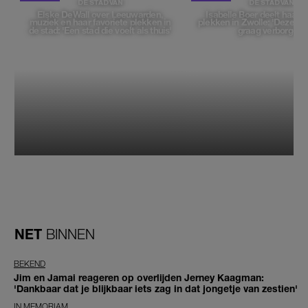
DE STAD VAN
DE STAD VAN
Elske DeWall over Leeuwarden,
Isabelle Boer deelt haar f
muziek en haar favoriete plekken in
plekken in Zwolle: 'Deze pl
de stad: 'Een stad die voelt als thuis'
graag verborgen'
NET
BINNEN
BEKEND
Jim en Jamai reageren op overlijden Jerney Kaagman:
'Dankbaar dat je blijkbaar iets zag in dat jongetje van zestien'
IN MEMORIAM