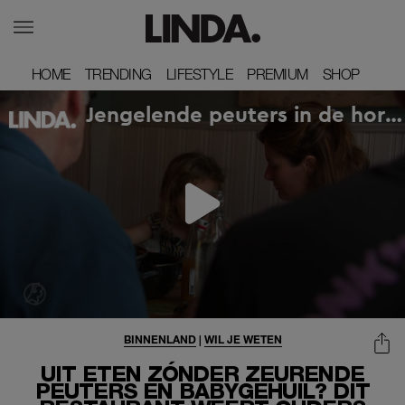
HOME
HOME
TRENDING
TRENDING
LIFESTYLE
LIFESTYLE
PREMIUM
PREMIUM
SHOP
SHOP
BINNENLAND
|
WIL JE WETEN
UIT ETEN ZÓNDER ZEURENDE
PEUTERS EN BABYGEHUIL? DIT