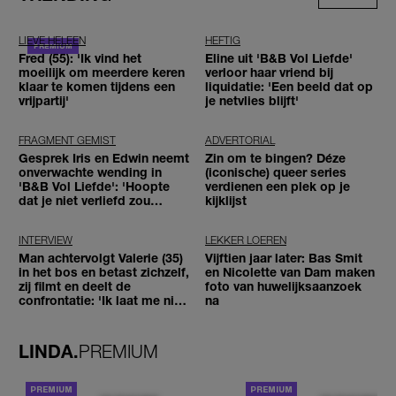
LIEVE HELEEN
HEFTIG
Fred (55): 'Ik vind het
Eline uit 'B&B Vol Liefde'
moeilijk om meerdere keren
verloor haar vriend bij
klaar te komen tijdens een
liquidatie: 'Een beeld dat op
vrijpartij'
je netvlies blijft'
FRAGMENT GEMIST
ADVERTORIAL
Gesprek Iris en Edwin neemt
Zin om te bingen? Déze
onverwachte wending in
(iconische) queer series
'B&B Vol Liefde': 'Hoopte
verdienen een plek op je
dat je niet verliefd zou
kijklijst
worden'
INTERVIEW
LEKKER LOEREN
Man achtervolgt Valerie (35)
Vijftien jaar later: Bas Smit
in het bos en betast zichzelf,
en Nicolette van Dam maken
zij filmt en deelt de
foto van huwelijksaanzoek
confrontatie: 'Ik laat me niet
na
tegenhouden'
LINDA.
PREMIUM