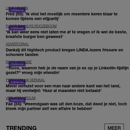
LIEVE HELEEN
Fred (55): 'Ik vind het moeilijk om meerdere keren klaar te
komen tijdens een vrijpartij'
FLOOR BAKHUYS ROOZEBOOM
'Ik kan weer eens niet laten me af te vragen of ik wel de beste,
braafste burger ben geweest'
ADVERTORIAL
Dankzij dit hightech product kregen LINDA.lezers frissere en
schonere tanden
ROOS MOGGRÉ
'"Roos, waarom heb je de naam van je ex op je LinkedIn-tijdlijn
gezet?" vroeg mijn vriendin'
PERSOONLIJK VERHAAL
Merel verhuist voor een man naar andere kant van het land,
maar hij verdwijnt: 'Huur al maanden niet betaald'
VERLATEN VROUW
Fae (24): 'Vreemdgaan was uit den boze, dat deed je niet, toch
bleek mijn partner zelf een affaire te hebben'
TRENDING
MEER