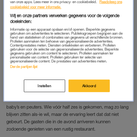
van onze apps. Lees meer in ons privacy- en cookiebeleid.
Raadpleeg ons
medewerkers lopen heen en weer met dienbladen met glas,
cookiebeleid voor meer informatie.
met mosselpannen… Het was gewoon niet veilig”, legt
Wij en onze partners verwerken gegevens voor de volgende
Mariska Uytdewilligen uit aan
Hart van Nederland.
doeleinden:
Informatie op een apparaat opslaan en/of openen. Beperkte gegevens
“We merkten dat het niet altijd goed ging. Een ontwikkeling
gebruiken om advertenties te selecteren. Publieksgroepen begrijpen aan de
hand van statistieken of combinaties van gegevens uit verschillende bronnen.
van de laatste jaren”, vult haar man Jac aan. “Heel kleine
Profielen aanmaken ten behoeve van gepersonaliseerde advertenties.
Contentprestaties meten. Diensten ontwikkelen en verbeteren. Profielen
kindjes – dus echt de baby-, peuterleeftijd, tot een jaar of vier,
gebruiken voor de selectie van gepersonaliseerde advertenties. Beperkte
gegevens gebruiken om content te selecteren. Profielen aanmaken ter
vijf – waren laat op de avond moe, werden jengelig. Zoals we
personalisatie van content. Profielen gebruiken ter selectie van
gepersonaliseerde content. De prestaties van advertenties meten.
onderling tegen elkaar zeiden: ‘Die hadden eigenlijk al in bed
Derde partijen lijst
moeten liggen.'”
Instellen
Akkoord
VERBOD
En dus sluiten ze om half zes hun deuren voor ouders met
baby’s en peuters. Wie vóór half zes is gekomen, mag zo lang
blijven zitten als-ie wil, maar de ervaring leert dat dat niet
gebeurt. De gasten die in de avond arriveren kunnen
zodoende genieten van een rustig restaurant.