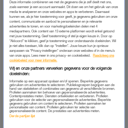
Deze informatie combineren we met de gegevens die je zelf deelt met ons,
met familie en vrienden”, vertelt Britney aan
American
Vogue.
zoals wanneer je een account aanmaakt. Dit doen we om het gebruik van onze
media te analyseren en onze websites en apps te verbeteren. Daarnaast
“We wilden warme, vrouwelijke kleuren, waaronder
blush
, wit,
kunnen we, als je hier toestemming voor geeft, je gegevens gebruiken om onze
crème en goud, en veel verschillende tinten roze,
blush
en
content, communicatie en aanbod te personaliseren en je relevante
rood.”
advertenties te tonen, en voor marketingdoeleinden delen met 4
mediapartners. Ook content van 13 externe platformen wordt enkel getoond
met jouw toestemming. Geef toestemming of stel je eigen keuze in. Door op
Het stel was al verloofd sinds september 2021, maar nu was
"Akkoord" te klikken, geef je toestemming voor onderstaande doeleinden. Wil
de dag eindelijk daar. Britney droeg een klassieke, off-the-
je niet alles toestaan, klik dan op “Instellen”. Jouw keuze kun je opnieuw
aanpassen via “Privacy-instellingen” onderaan onze websites of in de menu’s
shoulder jurk van Versace die speciaal voor haar gemaakt is.
van onze apps. Lees meer in ons privacy- en cookiebeleid.
Raadpleeg ons
Sam droeg een smoking van hetzelfde merk.
cookiebeleid voor meer informatie.
Wij en onze partners verwerken gegevens voor de volgende
Britneys ex-man Jason Alexander probeerde voor de
doeleinden:
ceremonie het huwelijk nog te verstoren, maar
werd op tijd
Informatie op een apparaat opslaan en/of openen. Beperkte gegevens
gebruiken om advertenties te selecteren. Publieksgroepen begrijpen aan de
door de politie verwijderd
. De wereldster liet haar feestje dan
hand van statistieken of combinaties van gegevens uit verschillende bronnen.
ook niet door hem verpesten. Op de bruiloft waren de nodige
Profielen aanmaken ten behoeve van gepersonaliseerde advertenties.
Contentprestaties meten. Diensten ontwikkelen en verbeteren. Profielen
beroemdheden aanwezig, zoals Selena Gomez, Madonna,
gebruiken voor de selectie van gepersonaliseerde advertenties. Beperkte
gegevens gebruiken om content te selecteren. Profielen aanmaken ter
Drew Barrymore en Paris Hilton. Met Selena en Madonna
personalisatie van content. Profielen gebruiken ter selectie van
gepersonaliseerde content. De prestaties van advertenties meten.
danste de bruid volgens
Vogue
op haar hit
Toxic,
met Paris
Derde partijen lijst
zong ze
Stars Are Blind.