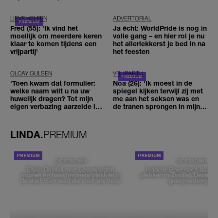
LIEVE HELEEN
ADVERTORIAL
Fred (55): 'Ik vind het
Ja écht: WorldPride is nog in
moeilijk om meerdere keren
volle gang – en hier rol je nu
klaar te komen tijdens een
het allerlekkerst je bed in na
vrijpartij'
het feesten
OLCAY GULSEN
VRIJPARTIJ
'Toen kwam dat formulier:
Noa (26): 'Ik moest in de
welke naam wilt u na uw
spiegel kijken terwijl zij met
huwelijk dragen? Tot mijn
me aan het seksen was en
eigen verbazing aarzelde ik
de tranen sprongen in mijn
geen moment'
ogen'
LINDA.
PREMIUM
DE STAD VAN
DE STAD VAN
Elske DeWall over Leeuwarden,
Isabelle Boer deelt haar f
muziek en haar favoriete plekken in
plekken in Zwolle: 'Deze pl
de stad: 'Een stad die voelt als thuis'
graag verborgen'