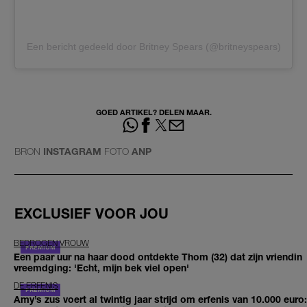
Een bericht gedeeld door Britney Spears (@britneyspears)
GOED ARTIKEL? DELEN MAAR.
BRON
INSTAGRAM
FOTO
ANP
EXCLUSIEF VOOR JOU
BEDROGEN VROUW
Een paar uur na haar dood ontdekte Thom (32) dat zijn vriendin
vreemdging: 'Echt, mijn bek viel open'
DE ERFENIS
Amy’s zus voert al twintig jaar strijd om erfenis van 10.000 euro: