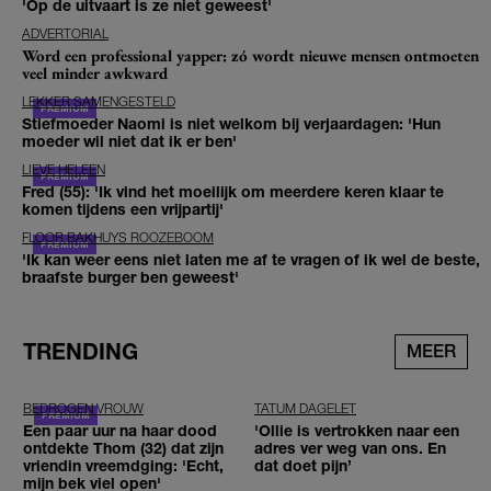
'Op de uitvaart is ze niet geweest'
ADVERTORIAL
Word een professional yapper: zó wordt nieuwe mensen ontmoeten
veel minder awkward
LEKKER SAMENGESTELD
Stiefmoeder Naomi is niet welkom bij verjaardagen: 'Hun
moeder wil niet dat ik er ben'
LIEVE HELEEN
Fred (55): 'Ik vind het moeilijk om meerdere keren klaar te
komen tijdens een vrijpartij'
FLOOR BAKHUYS ROOZEBOOM
'Ik kan weer eens niet laten me af te vragen of ik wel de beste,
braafste burger ben geweest'
TRENDING
MEER
BEDROGEN VROUW
TATUM DAGELET
Een paar uur na haar dood
'Ollie is vertrokken naar een
ontdekte Thom (32) dat zijn
adres ver weg van ons. En
vriendin vreemdging: 'Echt,
dat doet pijn’
mijn bek viel open'