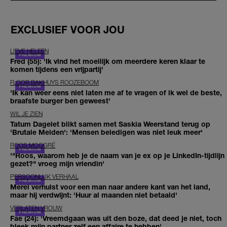
EXCLUSIEF VOOR JOU
LIEVE HELEEN
Fred (55): 'Ik vind het moeilijk om meerdere keren klaar te
komen tijdens een vrijpartij'
FLOOR BAKHUYS ROOZEBOOM
'Ik kan weer eens niet laten me af te vragen of ik wel de beste,
braafste burger ben geweest'
WIL JE ZIEN
Tatum Dagelet blikt samen met Saskia Weerstand terug op
'Brutale Meiden': 'Mensen beledigen was niet leuk meer'
ROOS MOGGRÉ
'"Roos, waarom heb je de naam van je ex op je LinkedIn-tijdlijn
gezet?" vroeg mijn vriendin'
PERSOONLIJK VERHAAL
Merel verhuist voor een man naar andere kant van het land,
maar hij verdwijnt: 'Huur al maanden niet betaald'
VERLATEN VROUW
Fae (24): 'Vreemdgaan was uit den boze, dat deed je niet, toch
bleek mijn partner zelf een affaire te hebben'