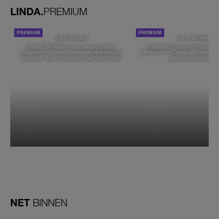
LINDA.
PREMIUM
DE STAD VAN
DE STAD VAN
Elske DeWall over Leeuwarden,
Isabelle Boer deelt haar f
muziek en haar favoriete plekken in
plekken in Zwolle: 'Deze pl
de stad: 'Een stad die voelt als thuis'
graag verborgen'
NET
BINNEN