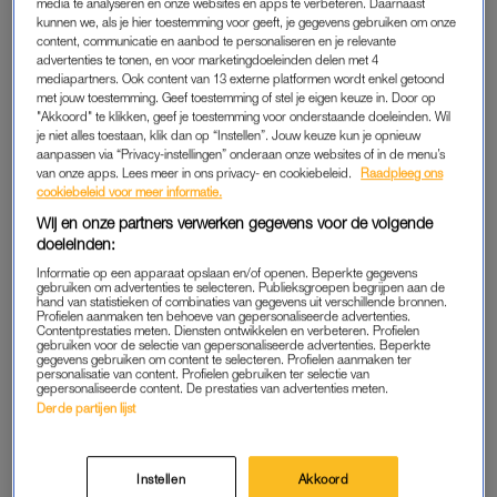
media te analyseren en onze websites en apps te verbeteren. Daarnaast
getikt. Wat ze alleen niet helemaal hadden voorzien, is
kunnen we, als je hier toestemming voor geeft, je gegevens gebruiken om onze
dat het opknappen ervan ietwat tegenvalt.
content, communicatie en aanbod te personaliseren en je relevante
advertenties te tonen, en voor marketingdoeleinden delen met 4
Het chateau heeft twaalf jaar leeggestaan en diende al die tijd
mediapartners. Ook content van 13 externe platformen wordt enkel getoond
met jouw toestemming. Geef toestemming of stel je eigen keuze in. Door op
als uitvalsbasis voor
krakers
en als feestparadijs voor louche
"Akkoord" te klikken, geef je toestemming voor onderstaande doeleinden. Wil
types. Kortom: niet bepaald bevorderlijk voor de staat van het
je niet alles toestaan, klik dan op “Instellen”. Jouw keuze kun je opnieuw
aanpassen via “Privacy-instellingen” onderaan onze websites of in de menu’s
chateau, en dat ligt er dan ook niet zo goed bij.
van onze apps. Lees meer in ons privacy- en cookiebeleid.
Raadpleeg ons
cookiebeleid voor meer informatie.
Wij en onze partners verwerken gegevens voor de volgende
MARCEL EN ROAN IN IK VERTREK
doeleinden:
Maar Marcel en Roan zijn in
Ik Vertrek
niet zomaar uit het veld
Informatie op een apparaat opslaan en/of openen. Beperkte gegevens
te slaan; ze gaan flink aan de slag met de verbouwing, en ook
gebruiken om advertenties te selecteren. Publieksgroepen begrijpen aan de
hand van statistieken of combinaties van gegevens uit verschillende bronnen.
de vader van Roan, Pieter (84) komt richting het
Franse
Profielen aanmaken ten behoeve van gepersonaliseerde advertenties.
Contentprestaties meten. Diensten ontwikkelen en verbeteren. Profielen
platteland
om te helpen. Het plan is om uiteindelijk van de
gebruiken voor de selectie van gepersonaliseerde advertenties. Beperkte
gegevens gebruiken om content te selecteren. Profielen aanmaken ter
chateau een B&B te maken. Maar van wespensteken (twee
personalisatie van content. Profielen gebruiken ter selectie van
gepersonaliseerde content. De prestaties van advertenties meten.
tegelijk), tot gesprongen waterleidingen met lekkages als
Derde partijen lijst
gevolg; het zit niet bepaald mee. Ondertussen wonen de drie
heren al een halfjaar onder één dak, en dat zorgt inmiddels
ook voor de nodige wrijvingen. “We zijn hier met ons drieën,
Instellen
Akkoord