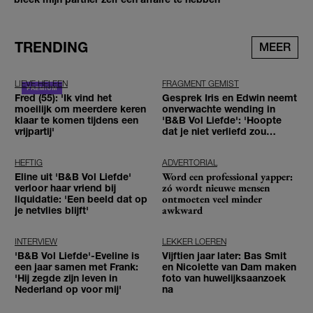
TRENDING
MEER
LIEVE HELEEN
FRAGMENT GEMIST
Fred (55): 'Ik vind het
Gesprek Iris en Edwin neemt
moeilijk om meerdere keren
onverwachte wending in
klaar te komen tijdens een
'B&B Vol Liefde': 'Hoopte
vrijpartij'
dat je niet verliefd zou
worden'
HEFTIG
ADVERTORIAL
Word een professional yapper:
Eline uit 'B&B Vol Liefde'
zó wordt nieuwe mensen
verloor haar vriend bij
ontmoeten veel minder
liquidatie: 'Een beeld dat op
awkward
je netvlies blijft'
INTERVIEW
LEKKER LOEREN
'B&B Vol Liefde'-Eveline is
Vijftien jaar later: Bas Smit
een jaar samen met Frank:
en Nicolette van Dam maken
'Hij zegde zijn leven in
foto van huwelijksaanzoek
Nederland op voor mij'
na