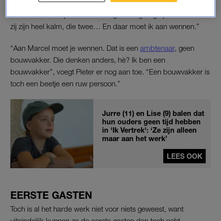
en het zijn toch wel drie verschillende karakters”, constateert
Pieter. “Ik ben blijkbaar te haastig. Ik wil graag opschieten. En
zij zijn heel kalm, die twee… En daar moet ik aan wennen.”
“Aan Marcel moet je wennen. Dat is een
ambtenaar
, geen
bouwvakker. Die denken anders, hè? Ik ben een
bouwvakker”, voegt Pieter er nog aan toe. “Een bouwvakker is
toch een beetje een ruw persoon.”
Jurre (11) en Lise (9) balen dat
hun ouders geen tijd hebben
in 'Ik Vertrek': ‘Ze zijn alleen
maar aan het werk’
LEES OOK
EERSTE GASTEN
Toch is al het harde werk niet voor niets geweest, want
uiteindelijk kunnen ze de eerste gasten dan toch echt