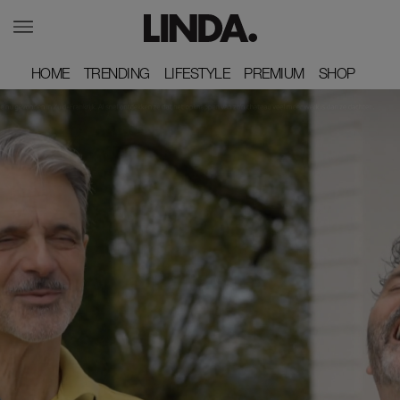
HOME
HOME
TRENDING
TRENDING
LIFESTYLE
LIFESTYLE
PREMIUM
PREMIUM
SHOP
SHOP