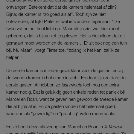
ontvangen. Betekent dat dat de kamers helemaal af zijn?
Bijna; de kamer is “zo goed als af”. Toch zijn ze niet
ontevreden, al kijkt Pieter er wel iets anders tegenaan. “Die
twee vatten het heel licht op. Maar als je ziet wat hier moet
gebeuren, dat is bijna niet te geloven. Het is niet alleen dat dit
gemaakt moet worden en de kamers… Er zit ook nog een tuin
bij, hè. Maar”, voegt Pieter toe, “zolang ik het kan, zal ik ze
helpen.”
De eerste kamer is in ieder geval klaar voor de gasten, en bij
de tweede kamer is het einde in zicht. En daar zijn ze dan; de
eerste gasten. Al hebben ze
last minute
toch nog een extra
kamer nodig. Dat is gelukkig geen enkele reden tot paniek bij
Marcel en Roan, want ze geven hen gewoon de tweede kamer
die al bijna af is. En de gasten vinden het helemaal goed:
woorden als “geweldig” en “prachtig” vallen meermaals.
En zo heeft deze aflevering van Marcel en Roan in
Ik Vertrek
een heel positief einde; met enorm tevreden eerste gasten. Ze