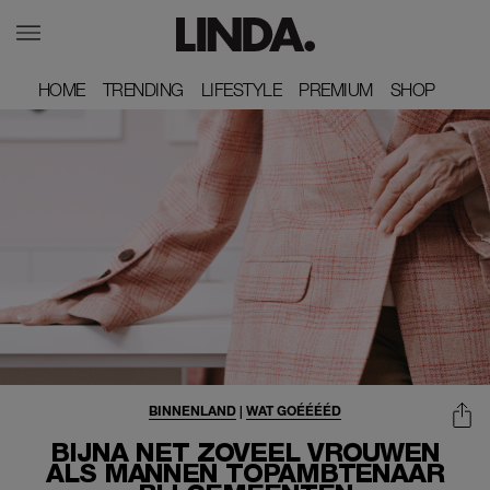
HOME
HOME
TRENDING
TRENDING
LIFESTYLE
LIFESTYLE
PREMIUM
PREMIUM
SHOP
SHOP
BINNENLAND
|
WAT GOÉÉÉÉD
BIJNA NET ZOVEEL VROUWEN
ALS MANNEN TOPAMBTENAAR