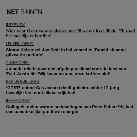
NET
BINNEN
INTERVIEW
Nina wint Oscar voor studenten met film over haar libido: 'Ik vond
het moeilijk te beseffen'
LEKKER LOEREN
Simon Keizer zet Jan Smit in het zonnetje: 'Bracht kleur na
gitzwarte periode'
ADVERTORIAL
Jolanda reisde naar een afgelegen eiland voor de kust van
Zuid-Australië: 'Wij kwamen aan, onze koffers niet'
BEETJE BIJBLIJVEN
'GTST'-acteur Cas Jansen deelt geheim achter 17-jarig
huwelijk: 'Je moet elkaar vrijlaten'
IN MEMORIAM
Collega's delen warme herinneringen aan Peter Faber: 'Hij had
een aanstekelijke positieve energie'