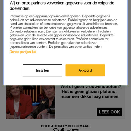
Wij en onze partners verwerken gegevens voor de volgende
Slaagt een bedrijf er niet in een vrouw voor een vacature in de
doeleinden:
raad van commissarissen te benoemen, terwijl dat wel nodig
Informatie op een apparaat opslaan en/of openen. Beperkte gegevens
zou zijn om het quotum te halen, dan wordt er niemand
gebruiken om advertenties te selecteren. Publieksgroepen begrijpen aan de
hand van statistieken of combinaties van gegevens uit verschillende bronnen.
benoemd.
Profielen aanmaken ten behoeve van gepersonaliseerde advertenties.
Contentprestaties meten. Diensten ontwikkelen en verbeteren. Profielen
gebruiken voor de selectie van gepersonaliseerde advertenties. Beperkte
gegevens gebruiken om content te selecteren. Profielen aanmaken ter
personalisatie van content. Profielen gebruiken ter selectie van
ONDERZOEK
gepersonaliseerde content. De prestaties van advertenties meten.
Derde partijen lijst
BNR
onderzocht of de 25 grootste gemeenten van Nederland
aan deze eis zouden voldoen, als de nieuwe wet voor hun
ambtelijke top zou gelden.
Instellen
Akkoord
Wel of geen vrouwenquotum?
'Het is geen glazen plafond,
maar een dikke laag mannen'
LEES OOK
GOED ARTIKEL? DELEN MAAR.