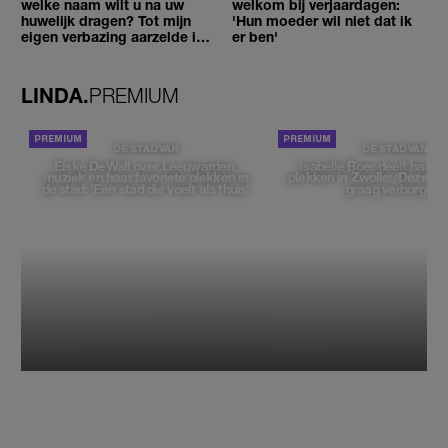
welke naam wilt u na uw
welkom bij verjaardagen:
huwelijk dragen? Tot mijn
'Hun moeder wil niet dat ik
eigen verbazing aarzelde ik
er ben'
geen moment'
LINDA.
PREMIUM
DE STAD VAN
DE STAD VAN
Elske DeWall over Leeuwarden,
Isabelle Boer deelt haar f
muziek en haar favoriete plekken in
plekken in Zwolle: 'Deze pl
de stad: 'Een stad die voelt als thuis'
graag verborgen'