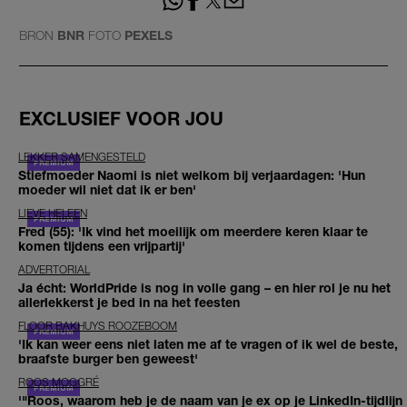
BRON
BNR
FOTO
PEXELS
EXCLUSIEF VOOR JOU
LEKKER SAMENGESTELD
Stiefmoeder Naomi is niet welkom bij verjaardagen: 'Hun
moeder wil niet dat ik er ben'
LIEVE HELEEN
Fred (55): 'Ik vind het moeilijk om meerdere keren klaar te
komen tijdens een vrijpartij'
ADVERTORIAL
Ja écht: WorldPride is nog in volle gang – en hier rol je nu het
allerlekkerst je bed in na het feesten
FLOOR BAKHUYS ROOZEBOOM
'Ik kan weer eens niet laten me af te vragen of ik wel de beste,
braafste burger ben geweest'
ROOS MOGGRÉ
'"Roos, waarom heb je de naam van je ex op je LinkedIn-tijdlijn