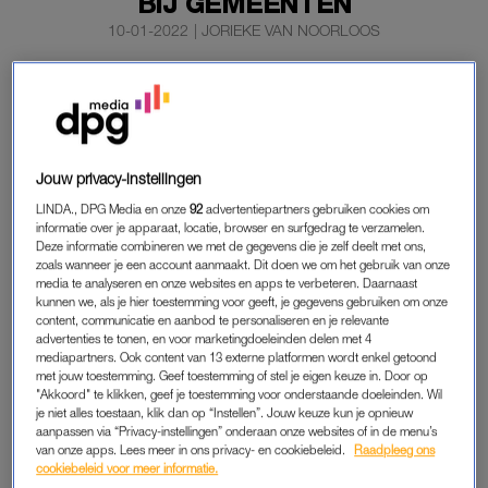
BIJ GEMEENTEN
10-01-2022
|
JORIEKE VAN NOORLOOS
Het aantal vrouwen dat werkt als topambtenaar bij grote
Nederlandse gemeenten is inmiddels bijna net zo hoog
als het aantal mannen.
44 procent van de functies binnen de ambtelijke top wordt
Jouw privacy-instellingen
daar nu ingevuld door een vrouw. Dat blijkt uit onderzoek van
LINDA., DPG Media en onze
92
advertentiepartners gebruiken cookies om
BNR
.
informatie over je apparaat, locatie, browser en surfgedrag te verzamelen.
Deze informatie combineren we met de gegevens die je zelf deelt met ons,
zoals wanneer je een account aanmaakt. Dit doen we om het gebruik van onze
media te analyseren en onze websites en apps te verbeteren. Daarnaast
TOPAMBTENAAR
kunnen we, als je hier toestemming voor geeft, je gegevens gebruiken om onze
content, communicatie en aanbod te personaliseren en je relevante
De gemeenten geven hiermee het goede voorbeeld aan
advertenties te tonen, en voor marketingdoeleinden delen met 4
beursgenoteerde bedrijven, die sinds de jaarwisseling aan een
mediapartners. Ook content van 13 externe platformen wordt enkel getoond
met jouw toestemming. Geef toestemming of stel je eigen keuze in. Door op
wettelijk
vrouwenquotum
moeten voldoen.
"Akkoord" te klikken, geef je toestemming voor onderstaande doeleinden. Wil
je niet alles toestaan, klik dan op “Instellen”. Jouw keuze kun je opnieuw
De raad van commissarissen van Nederlandse
aanpassen via “Privacy-instellingen” onderaan onze websites of in de menu’s
van onze apps. Lees meer in ons privacy- en cookiebeleid.
Raadpleeg ons
beursgenoteerde bedrijven moet nu voor minimaal een derde
cookiebeleid voor meer informatie.
uit vrouwen bestaan. En voor minimaal een derde uit mannen.