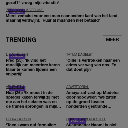
gezet?" vroeg mijn vriendin'
PERSOONLIJK VERHAAL
Merel verhuist voor een man naar andere kant van het land,
maar hij verdwijnt: 'Huur al maanden niet betaald'
TRENDING
MEER
LIEVE HELEEN
TATUM DAGELET
Fred (55): 'Ik vind het
'Ollie is vertrokken naar een
moeilijk om meerdere keren
adres ver weg van ons. En
klaar te komen tijdens een
dat doet pijn’
vrijpartij'
VRIJPARTIJ
ADVERTORIAL
Noa (26): 'Ik moest in de
Amaya zat vast op Madeira
spiegel kijken terwijl zij met
door noodweer: 'We zaten
me aan het seksen was en
op de grond tussen
de tranen sprongen in mijn
honderden gestrande
ogen'
reizigers'
OLCAY GULSEN
LEKKER SAMENGESTELD
'Toen kwam dat formulier:
Stiefmoeder Naomi is niet