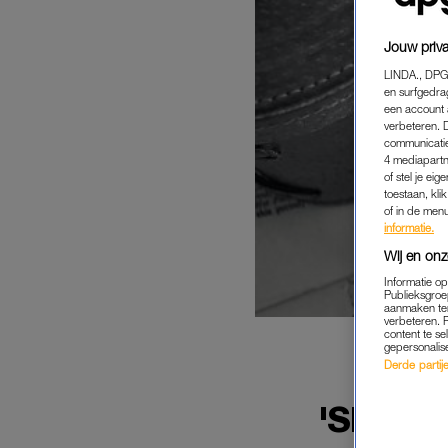
Jouw priva
LINDA., DPG
en surfgedra
een account 
verbeteren. 
communicatie
4 mediapartn
of stel je ei
toestaan, kli
of in de men
informatie.
Wij en onz
Informatie o
Publieksgroe
aanmaken ten
verbeteren. 
content te se
gepersonalis
Derde partijen
KR
'SPION
V