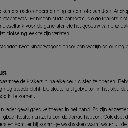
 kamers radiozenders en hing er een foto van Joeri Androp
de macht was. Er hingen oude camera’s, die de krakers niet
en dieseltank voor de generator die het gebouw van brandst
t plotseling leek te zijn verlaten.
stonden twee kinderwagens onder een waslijn en er hing ee
JS
waarmee de krakers bijna elke deur wisten te openen. Behalve
nog steeds dicht. De sleutel is afgebroken in het slot, dus
nog in te komen.
 in ieder geval goed vertoeven in het pand. Zo zijn er zest
 ligbad, keuken en zelfs een dakterras hebben. Ook doet d
ers en komt er bij sommige wasbakken warm water uit de kr