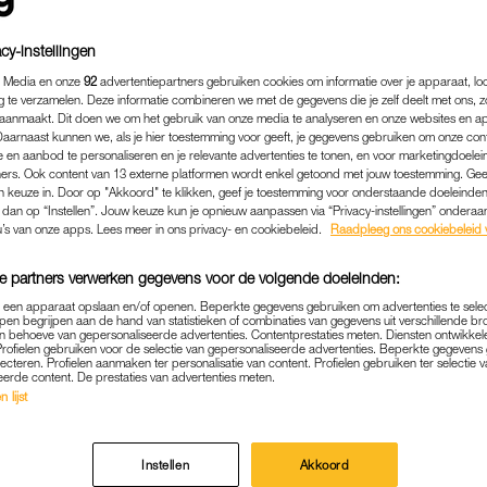
cy-instellingen
 Media en onze
92
advertentiepartners gebruiken cookies om informatie over je apparaat, lo
g te verzamelen. Deze informatie combineren we met de gegevens die je zelf deelt met ons, z
aanmaakt. Dit doen we om het gebruik van onze media te analyseren en onze websites en a
Daarnaast kunnen we, als je hier toestemming voor geeft, je gegevens gebruiken om onze con
 en aanbod te personaliseren en je relevante advertenties te tonen, en voor marketingdoele
ers. Ook content van 13 externe platformen wordt enkel getoond met jouw toestemming. Ge
gen keuze in. Door op "Akkoord" te klikken, geef je toestemming voor onderstaande doeleinden. 
k dan op “Instellen”. Jouw keuze kun je opnieuw aanpassen via “Privacy-instellingen” ondera
u’s van onze apps. Lees meer in ons privacy- en cookiebeleid.
Raadpleeg ons cookiebeleid 
e partners verwerken gegevens voor de volgende doeleinden:
p een apparaat opslaan en/of openen. Beperkte gegevens gebruiken om advertenties te sele
pen begrijpen aan de hand van statistieken of combinaties van gegevens uit verschillende br
 behoeve van gepersonaliseerde advertenties. Contentprestaties meten. Diensten ontwikkel
Profielen gebruiken voor de selectie van gepersonaliseerde advertenties. Beperkte gegeven
lecteren. Profielen aanmaken ter personalisatie van content. Profielen gebruiken ter selectie 
eerde content. De prestaties van advertenties meten.
BINNENLAND
|
ASJEMENOU
 lijst
AKERS BEZETTEN GESLO
AGEPAND' VAN RUSSEN EN
Instellen
Akkoord
ERRASSENDE TIJDSCAPSU