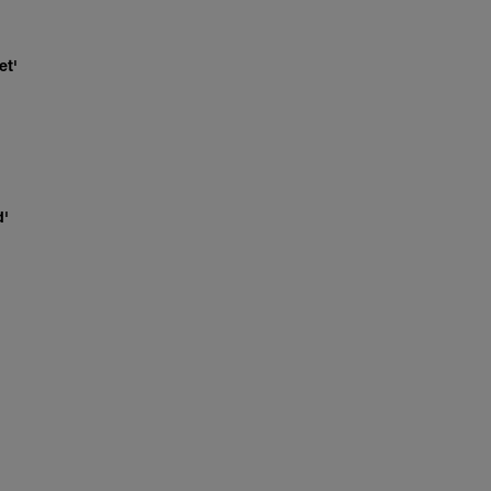
et'
d'