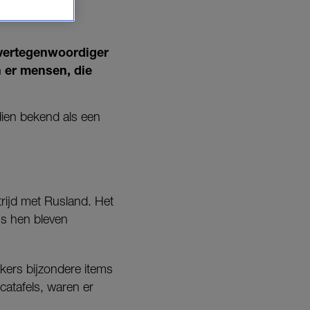
svertegenwoordiger
 er mensen, die
ien bekend als een
rijd met Rusland. Het
ns hen bleven
akers bijzondere items
catafels, waren er