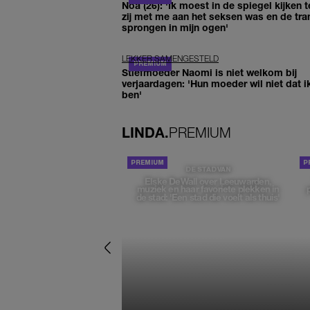
Noa (26): 'Ik moest in de spiegel kijken t
zij met me aan het seksen was en de tra
sprongen in mijn ogen'
LEKKER SAMENGESTELD
Stiefmoeder Naomi is niet welkom bij
verjaardagen: 'Hun moeder wil niet dat i
ben'
LINDA.
PREMIUM
DE STAD VAN
Elske DeWall over Leeuwarden,
muziek en haar favoriete plekken in
de stad: 'Een stad die voelt als thuis'