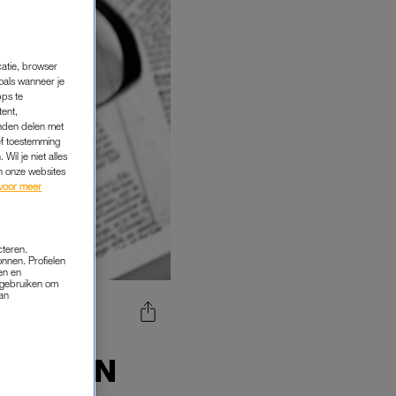
catie, browser
oals wanneer je
pps te
tent,
inden delen met
ef toestemming
Wil je niet alles
an onze websites
voor meer
cteren.
onnen. Profielen
en en
s gebruiken om
van
TEN
 VINDEN
LE