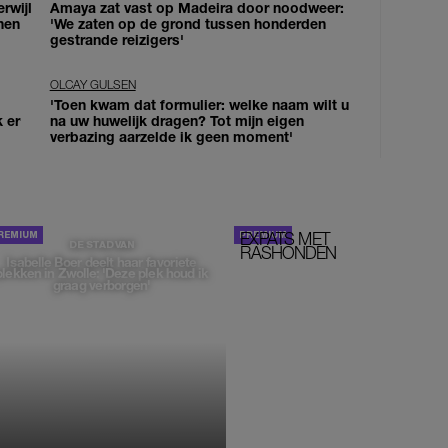
erwijl
Amaya zat vast op Madeira door noodweer:
nen
'We zaten op de grond tussen honderden
gestrande reizigers'
OLCAY GULSEN
'Toen kwam dat formulier: welke naam wilt u
k er
na uw huwelijk dragen? Tot mijn eigen
verbazing aarzelde ik geen moment'
EXPATS MET
STOM!
DE STAD VAN
RASHONDEN
Isabelle Boer deelt haar favoriete
plekken in Zwolle: 'Deze plek houd ik
graag verborgen'
MONIQUE KLEMANN