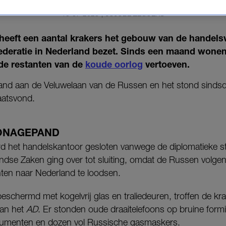
16-07-2023
|
JUJUBE ZEGUERS
heeft een aantal krakers het gebouw van de handel
ederatie in Nederland bezet. Sinds een maand wonen
de restanten van de
koude oorlog
vertoeven.
and aan de Veluwelaan van de Russen en het stond sindsd
aatsvond.
IONAGEPAND
rd het handelskantoor gesloten vanwege de diplomatieke st
andse Zaken ging over tot sluiting, omdat de Russen volge
ten naar Nederland te loodsen.
beschermd met kogelvrij glas en traliedeuren, troffen de kr
aan het
AD
. Er stonden oude draaitelefoons op bruine formi
cumenten en dozen vol Russische gasmaskers.