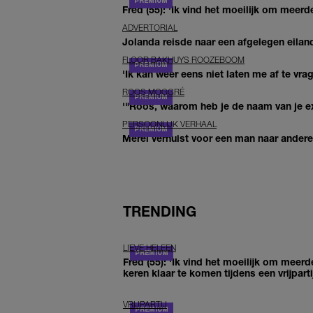
Fred (55): 'Ik vind het moeilijk om meerde
ADVERTORIAL
Jolanda reisde naar een afgelegen eiland
FLOOR BAKHUYS ROOZEBOOM
'Ik kan weer eens niet laten me af te vr
ROOS MOGGRÉ
'"Roos, waarom heb je de naam van je ex 
PERSOONLIJK VERHAAL
Merel verhuist voor een man naar andere 
TRENDING
LIEVE HELEEN
Fred (55): 'Ik vind het moeilijk om meerd
keren klaar te komen tijdens een vrijparti
VRIJPARTIJ