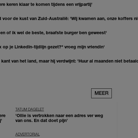
re keren klaar te komen tijdens een vrijpartij'
 voor de kust van Zuid-Australië: 'Wij kwamen aan, onze koffers ni
agen of ik wel de beste, braafste burger ben geweest'
op je LinkedIn-tijdlijn gezet?" vroeg mijn vriendin'
kant van het land, maar hij verdwijnt: 'Huur al maanden niet betaal
MEER
TATUM DAGELET
ere
'Ollie is vertrokken naar een adres ver weg
j'
van ons. En dat doet pijn’
ADVERTORIAL