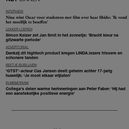
INTERVIEW
Nina wint Oscar voor studenten met film over haar libido: 'Ik vond
het moeilijk te beseffen'
LEKKER LOEREN
Simon Keizer zet Jan Smit in het zonnetje: 'Bracht kleur na
gitzwarte periode'
ADVERTORIAL
Dankzij dit hightech product kregen LINDA.lezers frissere en
schonere tanden
BEETJE BIJBLIJVEN
'GTST'-acteur Cas Jansen deelt geheim achter 17-jarig
huwelijk: 'Je moet elkaar vrijlaten'
IN MEMORIAM
Collega's delen warme herinneringen aan Peter Faber: 'Hij had
een aanstekelijke positieve energie'