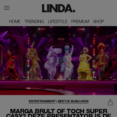
HOME
HOME
TRENDING
TRENDING
LIFESTYLE
LIFESTYLE
PREMIUM
PREMIUM
SHOP
SHOP
ENTERTAINMENT
|
BEETJE BIJBLIJVEN
MARGA BRULT OF TOCH SUPER
CASY? DÉZE PRESENTATOR IS DE