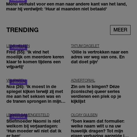
Merel verhuist voor een man naar andere kant van het land,
maar hij verdwijnt: 'Huur al maanden niet betaald'
TRENDING
MEER
LIEVE HELEEN
TATUM DAGELET
Fred (55): 'Ik vind het
'Ollie is vertrokken naar een
moeilijk om meerdere keren
adres ver weg van ons. En
klaar te komen tijdens een
dat doet pijn’
vrijpartij'
VRIJPARTIJ
ADVERTORIAL
Noa (26): 'Ik moest in de
Zin om te bingen? Déze
spiegel kijken terwijl zij met
(iconische) queer series
me aan het seksen was en
verdienen een plek op je
de tranen sprongen in mijn
kijklijst
ogen'
LEKKER SAMENGESTELD
OLCAY GULSEN
Stiefmoeder Naomi is niet
'Toen kwam dat formulier:
welkom bij verjaardagen:
welke naam wilt u na uw
'Hun moeder wil niet dat ik
huwelijk dragen? Tot mijn
er ben'
eigen verbazing aarzelde ik