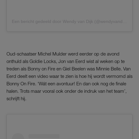
Een bericht gedeeld door Wendy van Dijk (@wendyvandijk3)
Oud-schaatser Michel Mulder werd eerder op de avond
onthuld als Goldie Locks, Jon van Eerd wist al weken op te
treden als Bonny on Fire en Giel Beelen was Minnie Belle. Van
Eerd deelt een video waar te zien is hoe hij wordt vermomd als
Bonny On Fire. ‘Wát een avontuur! En dan ook nog de finale
halen. Trots maar vooral ook onder de indruk van het team’,
schrijft hij.