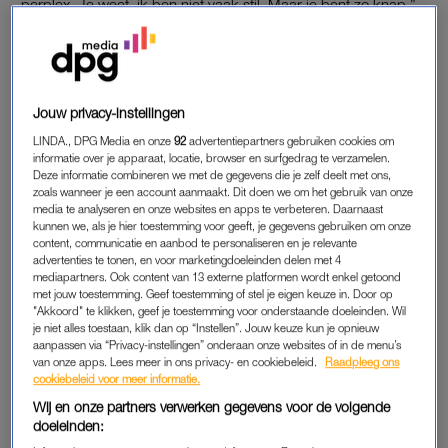
perplex. Je weet, ik ben niet vaak stil. Maar je bent zo knap.”
Tan verwees in zijn dankwoord naar zijn broer Patrice, die hem
vroeger meenam naar gaybars. “Ik genoot met volle teugen”,
zei Tan. “Dat ik nu hier op mijn bijna 60e op hoge hakken met
Jouw privacy-instellingen
pijnlijke enkels sta, dank jullie wel.”
LINDA., DPG Media en onze
92
advertentiepartners gebruiken cookies om
informatie over je apparaat, locatie, browser en surfgedrag te verzamelen.
Op Instagram deelt de presentator een foto in vol ornaat. ‘Wat
Deze informatie combineren we met de gegevens die je zelf deelt met ons,
een feest om mee te mogen doen. Marga Brult was mijn
zoals wanneer je een account aanmaakt. Dit doen we om het gebruik van onze
alterego. Het was flink repeteren om het goed te krijgen, met
media te analyseren en onze websites en apps te verbeteren. Daarnaast
kunnen we, als je hier toestemming voor geeft, je gegevens gebruiken om onze
hulp van het team is het gelukt.’
content, communicatie en aanbod te personaliseren en je relevante
advertenties te tonen, en voor marketingdoeleinden delen met 4
Tekst gaat verder onder de post.
mediapartners. Ook content van 13 externe platformen wordt enkel getoond
met jouw toestemming. Geef toestemming of stel je eigen keuze in. Door op
"Akkoord" te klikken, geef je toestemming voor onderstaande doeleinden. Wil
je niet alles toestaan, klik dan op “Instellen”. Jouw keuze kun je opnieuw
aanpassen via “Privacy-instellingen” onderaan onze websites of in de menu’s
van onze apps. Lees meer in ons privacy- en cookiebeleid.
Raadpleeg ons
cookiebeleid voor meer informatie.
Wij en onze partners verwerken gegevens voor de volgende
doeleinden: