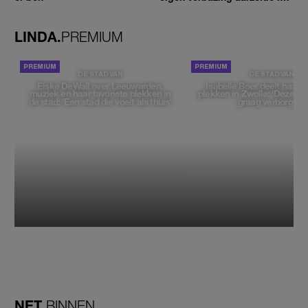
geen moment'
LINDA.
PREMIUM
DE STAD VAN
DE STAD VAN
Elske DeWall over Leeuwarden,
Isabelle Boer deelt haar f
muziek en haar favoriete plekken in
plekken in Zwolle: 'Deze pl
de stad: 'Een stad die voelt als thuis'
graag verborgen'
NET
BINNEN