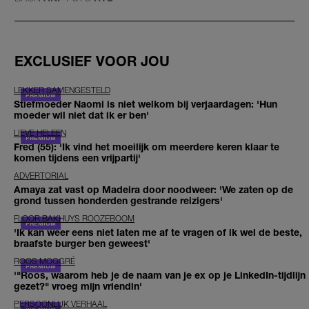
EXCLUSIEF VOOR JOU
LEKKER SAMENGESTELD
Stiefmoeder Naomi is niet welkom bij verjaardagen: 'Hun
moeder wil niet dat ik er ben'
LIEVE HELEEN
Fred (55): 'Ik vind het moeilijk om meerdere keren klaar te
komen tijdens een vrijpartij'
ADVERTORIAL
Amaya zat vast op Madeira door noodweer: 'We zaten op de
grond tussen honderden gestrande reizigers'
FLOOR BAKHUYS ROOZEBOOM
'Ik kan weer eens niet laten me af te vragen of ik wel de beste,
braafste burger ben geweest'
ROOS MOGGRÉ
'"Roos, waarom heb je de naam van je ex op je LinkedIn-tijdlijn
gezet?" vroeg mijn vriendin'
PERSOONLIJK VERHAAL