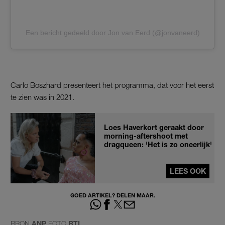
Een bericht gedeeld door Jon van Eerd (@jonvaneerd)
Carlo Boszhard presenteert het programma, dat voor het eerst
te zien was in 2021.
Loes Haverkort geraakt door
morning-aftershoot met
dragqueen: 'Het is zo oneerlijk'
LEES OOK
GOED ARTIKEL? DELEN MAAR.
BRON
ANP
FOTO
RTL