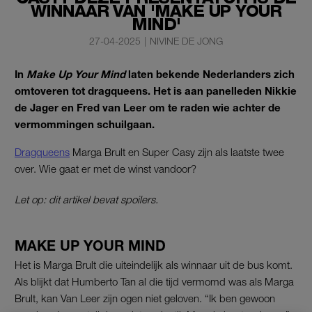
WINNAAR VAN 'MAKE UP YOUR
MIND'
27-04-2025
|
NIVINE DE JONG
In
Make Up Your Mind
laten bekende Nederlanders zich
omtoveren tot dragqueens. Het is aan panelleden Nikkie
de Jager en Fred van Leer om te raden wie achter de
vermommingen schuilgaan.
Dragqueens
Marga Brult en Super Casy zijn als laatste twee
over. Wie gaat er met de winst vandoor?
Let op: dit artikel bevat spoilers.
MAKE UP YOUR MIND
Het is Marga Brult die uiteindelijk als winnaar uit de bus komt.
Als blijkt dat Humberto Tan al die tijd vermomd was als Marga
Brult, kan Van Leer zijn ogen niet geloven. “Ik ben gewoon