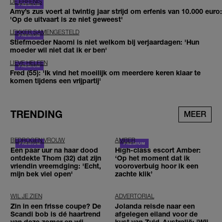
DE ERFENIS
Amy’s zus voert al twintig jaar strijd om erfenis van 10.000 euro:
'Op de uitvaart is ze niet geweest'
LEKKER SAMENGESTELD
Stiefmoeder Naomi is niet welkom bij verjaardagen: 'Hun
moeder wil niet dat ik er ben'
LIEVE HELEEN
Fred (55): 'Ik vind het moeilijk om meerdere keren klaar te
komen tijdens een vrijpartij'
TRENDING
MEER
BEDROGEN VROUW
AMBER
Een paar uur na haar dood
High-class escort Amber:
ontdekte Thom (32) dat zijn
‘Op het moment dat ik
vriendin vreemdging: 'Echt,
vooroverbuig hoor ik een
mijn bek viel open'
zachte klik’
WIL JE ZIEN
ADVERTORIAL
Zin in een frisse coupe? De
Jolanda reisde naar een
Scandi bob is dé haartrend
afgelegen eiland voor de
van deze zomer en wij
kust van Zuid-Australië: 'Wij