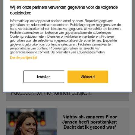
borst
. Na een heftige periode werd ze volledig schoon
Wij en onze partners verwerken gegevens voor de volgende
doeleinden:
verklaard, waarna ze eind november weer op het podium
stond.
Informatie op een apparaat opslaan en/of openen. Beperkte gegevens
gebruiken om advertenties te selecteren. Publieksgroepen begrijpen aan de
hand van statistieken of combinaties van gegevens uit verschillende bronnen.
Profielen aanmaken ten behoeve van gepersonaliseerde advertenties.
Contentprestaties meten. Diensten ontwikkelen en verbeteren. Profielen
BESTE ZANGERS
gebruiken voor de selectie van gepersonaliseerde advertenties. Beperkte
gegevens gebruiken om content te selecteren. Profielen aanmaken ter
personalisatie van content. Profielen gebruiken ter selectie van
Jansen deed in 2019 mee met het tv-programma
Beste
gepersonaliseerde content. De prestaties van advertenties meten.
Zangers
en timmert sindsdien naast haar Nightwish-carrière
Derde partijen lijst
ook solo aan de weg. Zo speelde ze op Pinkpop en trad ze in
2021 ook op in AFAS Live.
Instellen
Akkoord
Pas de privacy manager instellingen aan om dit
Facebook item te kunnen bekijken.
Nightwish-zangeres Floor
Jansen heeft borstkanker:
'Dacht dat ik gezond was'