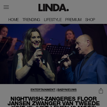
HOME
HOME
TRENDING
TRENDING
LIFESTYLE
LIFESTYLE
PREMIUM
PREMIUM
SHOP
SHOP
ENTERTAINMENT
|
BABYNIEUWS
NIGHTWISH-ZANGERES FLOOR
JANSEN ZWANGER VAN TWEEDE