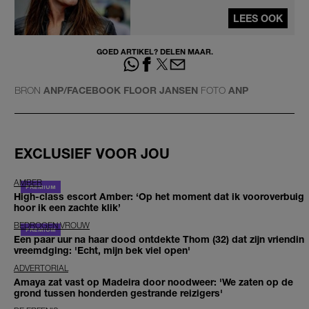
LEES OOK
GOED ARTIKEL? DELEN MAAR.
BRON
ANP/FACEBOOK FLOOR JANSEN
FOTO
ANP
EXCLUSIEF VOOR JOU
AMBER
High-class escort Amber: ‘Op het moment dat ik vooroverbuig
hoor ik een zachte klik’
BEDROGEN VROUW
Een paar uur na haar dood ontdekte Thom (32) dat zijn vriendin
vreemdging: 'Echt, mijn bek viel open'
ADVERTORIAL
Amaya zat vast op Madeira door noodweer: 'We zaten op de
grond tussen honderden gestrande reizigers'