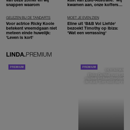
snappen waarom
kwamen aan, onze koffers
niet'
GELEZEN BIJ DE TANDARTS
MOET JE EVEN ZIEN
Voor actrice Ricky Koole
Eline uit 'B&B Vol Liefde'
betekent vreemdgaan niet
bezoekt Timothy op Ibiza:
meteen einde huwelijk:
'Wat een verrassing'
'Leven is kort'
LINDA.
PREMIUM
ACHTERGROND
DE STAD VAN
Elske DeWall over Leeu
muziek en haar favoriete p
de stad: 'Een stad die voelt 