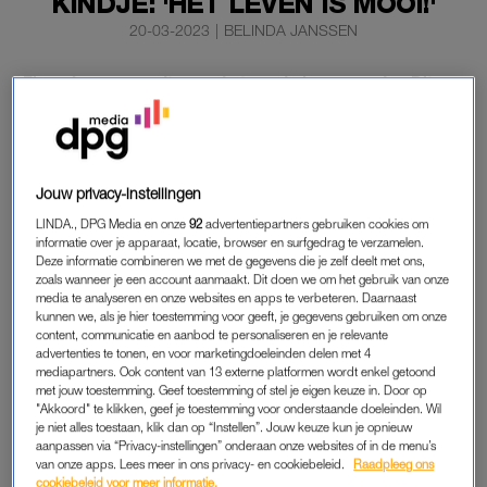
KINDJE: 'HET LEVEN IS MOOI!'
20-03-2023
|
BELINDA JANSSEN
Floor Jansen wordt voor de tweede keer moeder. Dit
heeft de zangeres van Nightwish bekendgemaakt via
een bericht op haar socialemediakanalen.
‘Het leven is mooi! We zullen straks niet meer met zijn drietjes
Jouw privacy-instellingen
zijn maar met vier’, schrijft ze.
LINDA., DPG Media en onze
92
advertentiepartners gebruiken cookies om
informatie over je apparaat, locatie, browser en surfgedrag te verzamelen.
Deze informatie combineren we met de gegevens die je zelf deelt met ons,
BABYNIEUWS FLOOR JANSEN
zoals wanneer je een account aanmaakt. Dit doen we om het gebruik van onze
media te analyseren en onze websites en apps te verbeteren. Daarnaast
‘Freja zal een grote zus worden! We zijn erg blij dat we dit
kunnen we, als je hier toestemming voor geeft, je gegevens gebruiken om onze
speciale nieuws met jou kunnen delen!’ Dochter Freja kwam
content, communicatie en aanbod te personaliseren en je relevante
advertenties te tonen, en voor marketingdoeleinden delen met 4
op 15 maart 2017 ter wereld en die kreeg Jansen samen met
mediapartners. Ook content van 13 externe platformen wordt enkel getoond
haar man Hannes Van Dahl, die drummer is in de Zweedse
met jouw toestemming. Geef toestemming of stel je eigen keuze in. Door op
band Sabaton.
"Akkoord" te klikken, geef je toestemming voor onderstaande doeleinden. Wil
je niet alles toestaan, klik dan op “Instellen”. Jouw keuze kun je opnieuw
aanpassen via “Privacy-instellingen” onderaan onze websites of in de menu’s
Nog niet zolang geleden maakte de zangeres bekend dat ze
van onze apps. Lees meer in ons privacy- en cookiebeleid.
Raadpleeg ons
een behandeling onderging vanwege
een knobbeltje in haar
cookiebeleid voor meer informatie.