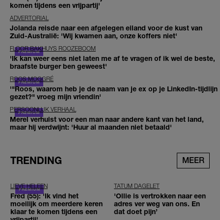
komen tijdens een vrijpartij'
ADVERTORIAL
Jolanda reisde naar een afgelegen eiland voor de kust van
Zuid-Australië: 'Wij kwamen aan, onze koffers niet'
FLOOR BAKHUYS ROOZEBOOM
'Ik kan weer eens niet laten me af te vragen of ik wel de beste,
braafste burger ben geweest'
ROOS MOGGRÉ
'"Roos, waarom heb je de naam van je ex op je LinkedIn-tijdlijn
gezet?" vroeg mijn vriendin'
PERSOONLIJK VERHAAL
Merel verhuist voor een man naar andere kant van het land,
maar hij verdwijnt: 'Huur al maanden niet betaald'
TRENDING
MEER
LIEVE HELEEN
TATUM DAGELET
Fred (55): 'Ik vind het
'Ollie is vertrokken naar een
moeilijk om meerdere keren
adres ver weg van ons. En
klaar te komen tijdens een
dat doet pijn’
vrijpartij'