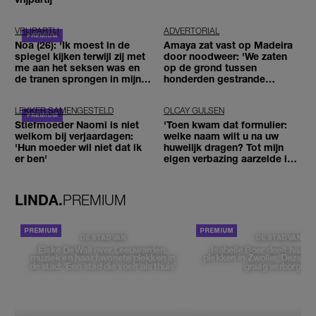
VRIJPARTIJ
ADVERTORIAL
Noa (26): 'Ik moest in de
Amaya zat vast op Madeira
spiegel kijken terwijl zij met
door noodweer: 'We zaten
me aan het seksen was en
op de grond tussen
de tranen sprongen in mijn
honderden gestrande
ogen'
reizigers'
LEKKER SAMENGESTELD
OLCAY GULSEN
Stiefmoeder Naomi is niet
'Toen kwam dat formulier:
welkom bij verjaardagen:
welke naam wilt u na uw
'Hun moeder wil niet dat ik
huwelijk dragen? Tot mijn
er ben'
eigen verbazing aarzelde ik
geen moment'
LINDA.
PREMIUM
DE STAD VAN
DE STAD VAN
Elske DeWall over Leeuwarden,
Isabelle Boer deelt haar f
muziek en haar favoriete plekken in
plekken in Zwolle: 'Deze pl
de stad: 'Een stad die voelt als thuis'
graag verborgen'