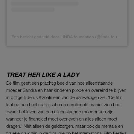
Een bericht gedeeld door LINDA.foundation (@linda.foundation)
TREAT HER LIKE A LADY
De film geeft een prachtig beeld van hoe alleenstaande
moeder Sandra en haar kinderen proberen overeind te blijven
in pittige tijden. Of zoals een van de aanwezigen zei: ‘De film
laat op een heel realistische en emotionele manier zien hoe
zwaar het leven van een alleenstaande moeder kan zijn
wanneer je financieel moet overleven en alles alleen moet
dragen.’ Niet alleen de geldzorgen, maar ook de mentale en
fysieke druk zijn in de film, die op het International Film Festival