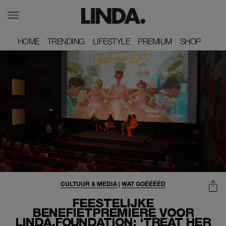
HOME
HOME
TRENDING
TRENDING
LIFESTYLE
LIFESTYLE
PREMIUM
PREMIUM
SHOP
SHOP
CULTUUR & MEDIA
|
WAT GOÉÉÉÉD
FEESTELIJKE
BENEFIETPREMIÈRE VOOR
LINDA.FOUNDATION: ‘TREAT HER