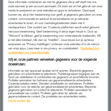
Deze informatie combineren we met de gegevens die je zelf deelt met ons,
Bij aankomst begon de beleving meteen goed. IJscuypje
zoals wanneer je een account aanmaakt. Dit doen we om het gebruik van onze
media te analyseren en onze websites en apps te verbeteren. Daarnaast
Amsterdam stond klaar met een speciaal ontwikkelde
Treat
kunnen we, als je hier toestemming voor geeft, je gegevens gebruiken om onze
Her Like A Lady
-ijssmaak. ‘Pink Velvet’, romig roze-wit
content, communicatie en aanbod te personaliseren en je relevante
chocolade-ijs met een frisse aardbeienswirl, zorgde voor een
advertenties te tonen, en voor marketingdoeleinden delen met 4
mediapartners. Ook content van 13 externe platformen wordt enkel getoond
feestelijke en zoete start van de avond.
met jouw toestemming. Geef toestemming of stel je eigen keuze in. Door op
"Akkoord" te klikken, geef je toestemming voor onderstaande doeleinden. Wil
je niet alles toestaan, klik dan op “Instellen”. Jouw keuze kun je opnieuw
aanpassen via “Privacy-instellingen” onderaan onze websites of in de menu’s
LINDA.FOUNDATION
van onze apps. Lees meer in ons privacy- en cookiebeleid.
Raadpleeg ons
Voorafgaand aan de film ging LINDA.’s hoofdredacteur
Karin
cookiebeleid voor meer informatie.
Swerink
in gesprek met hoofdrolspeler Nienke Plas, regisseur
Wij en onze partners verwerken gegevens voor de volgende
Paloma Aguilera Valdebenito en Jocelyn Nassenstein-Brouwer
doeleinden:
van de LINDA.foundation. Het werd een persoonlijk en open
Informatie op een apparaat opslaan en/of openen. Beperkte gegevens
gebruiken om advertenties te selecteren. Publieksgroepen begrijpen aan de
gesprek over de drijfveren achter de film en de persoonlijke
hand van statistieken of combinaties van gegevens uit verschillende bronnen.
Profielen aanmaken ten behoeve van gepersonaliseerde advertenties.
elementen en impact van het verhaal.
Contentprestaties meten. Diensten ontwikkelen en verbeteren. Profielen
gebruiken voor de selectie van gepersonaliseerde advertenties. Beperkte
gegevens gebruiken om content te selecteren. Profielen aanmaken ter
Tekst gaat verder onder de Instagrampost.
personalisatie van content. Profielen gebruiken ter selectie van
gepersonaliseerde content. De prestaties van advertenties meten.
Derde partijen lijst