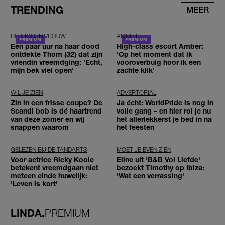
TRENDING
MEER
BEDROGEN VROUW
AMBER
Een paar uur na haar dood
High-class escort Amber:
ontdekte Thom (32) dat zijn
‘Op het moment dat ik
vriendin vreemdging: 'Echt,
vooroverbuig hoor ik een
mijn bek viel open'
zachte klik’
WIL JE ZIEN
ADVERTORIAL
Zin in een frisse coupe? De
Ja écht: WorldPride is nog in
Scandi bob is dé haartrend
volle gang – en hier rol je nu
van deze zomer en wij
het allerlekkerst je bed in na
snappen waarom
het feesten
GELEZEN BIJ DE TANDARTS
MOET JE EVEN ZIEN
Voor actrice Ricky Koole
Eline uit 'B&B Vol Liefde'
betekent vreemdgaan niet
bezoekt Timothy op Ibiza:
meteen einde huwelijk:
'Wat een verrassing'
'Leven is kort'
LINDA.
PREMIUM