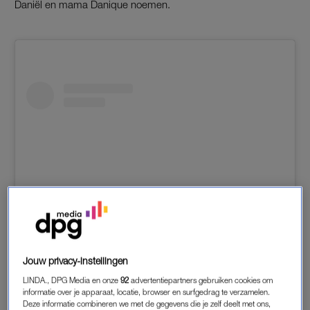
Daniël en mama Danique noemen.
Jouw privacy-instellingen
View this post on Instagram
LINDA., DPG Media en onze
92
advertentiepartners gebruiken cookies om
informatie over je apparaat, locatie, browser en surfgedrag te verzamelen.
Deze informatie combineren we met de gegevens die je zelf deelt met ons,