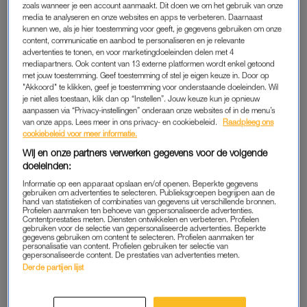
zoals wanneer je een account aanmaakt. Dit doen we om het gebruik van onze
media te analyseren en onze websites en apps te verbeteren. Daarnaast
kunnen we, als je hier toestemming voor geeft, je gegevens gebruiken om onze
content, communicatie en aanbod te personaliseren en je relevante
advertenties te tonen, en voor marketingdoeleinden delen met 4
mediapartners. Ook content van 13 externe platformen wordt enkel getoond
met jouw toestemming. Geef toestemming of stel je eigen keuze in. Door op
"Akkoord" te klikken, geef je toestemming voor onderstaande doeleinden. Wil
je niet alles toestaan, klik dan op “Instellen”. Jouw keuze kun je opnieuw
aanpassen via “Privacy-instellingen” onderaan onze websites of in de menu’s
van onze apps. Lees meer in ons privacy- en cookiebeleid.
Raadpleeg ons
cookiebeleid voor meer informatie.
A post shared by Daniel Zuiddam (@danielzuiddam)
Wij en onze partners verwerken gegevens voor de volgende
doeleinden:
Informatie op een apparaat opslaan en/of openen. Beperkte gegevens
gebruiken om advertenties te selecteren. Publieksgroepen begrijpen aan de
hand van statistieken of combinaties van gegevens uit verschillende bronnen.
Profielen aanmaken ten behoeve van gepersonaliseerde advertenties.
Contentprestaties meten. Diensten ontwikkelen en verbeteren. Profielen
ILLYA EN SYLWIA
gebruiken voor de selectie van gepersonaliseerde advertenties. Beperkte
gegevens gebruiken om content te selecteren. Profielen aanmaken ter
We zagen het misschien al een beetje aankomen, maar het is
personalisatie van content. Profielen gebruiken ter selectie van
gepersonaliseerde content. De prestaties van advertenties meten.
nog steeds helemaal aan: de twee vormen nog altijd een stel.
Derde partijen lijst
Ze wonen samen in het sprookjesachtige kasteel in Frankrijk
en lijken daar helemaal op hun plek. Hoewel Sylwia al stiekem