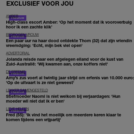
EXCLUSIEF VOOR JOU
AMBER
High-class escort Amber: ‘Op het moment dat ik vooroverbuig
hoor ik een zachte klik’
BEDROGEN VROUW
Een paar uur na haar dood ontdekte Thom (32) dat zijn vriendin
vreemdging: 'Echt, mijn bek viel open'
ADVERTORIAL
Jolanda reisde naar een afgelegen eiland voor de kust van
Zuid-Australië: 'Wij kwamen aan, onze koffers niet'
DE ERFENIS
Amy’s zus voert al twintig jaar strijd om erfenis van 10.000 euro:
'Op de uitvaart is ze niet geweest'
LEKKER SAMENGESTELD
Stiefmoeder Naomi is niet welkom bij verjaardagen: 'Hun
moeder wil niet dat ik er ben'
LIEVE HELEEN
Fred (55): 'Ik vind het moeilijk om meerdere keren klaar te
komen tijdens een vrijpartij'