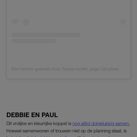
Een bericht gedeeld door Sylwia-model_page (@sylwia.sylwia_model_page)
DEBBIE EN PAUL
Dit vrolijke en kleurrijke koppel is
nog altijd dolgelukkig samen.
Hoewel samenwonen of trouwen niet op de planning staat, is