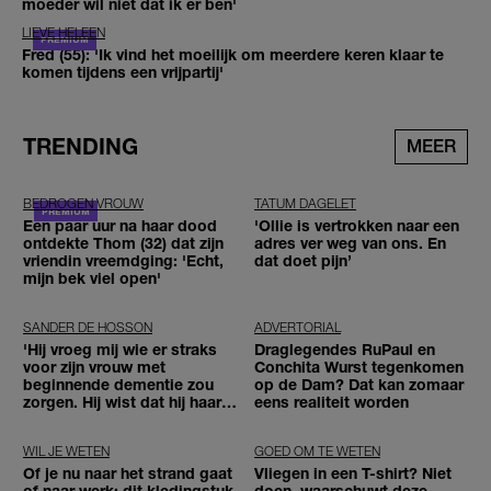
moeder wil niet dat ik er ben'
LIEVE HELEEN
Fred (55): 'Ik vind het moeilijk om meerdere keren klaar te
komen tijdens een vrijpartij'
TRENDING
MEER
BEDROGEN VROUW
TATUM DAGELET
Een paar uur na haar dood
'Ollie is vertrokken naar een
ontdekte Thom (32) dat zijn
adres ver weg van ons. En
vriendin vreemdging: 'Echt,
dat doet pijn’
mijn bek viel open'
SANDER DE HOSSON
ADVERTORIAL
'Hij vroeg mij wie er straks
Draglegendes RuPaul en
voor zijn vrouw met
Conchita Wurst tegenkomen
beginnende dementie zou
op de Dam? Dat kan zomaar
zorgen. Hij wist dat hij haar
eens realiteit worden
zou moeten loslaten'
WIL JE WETEN
GOED OM TE WETEN
Of je nu naar het strand gaat
Vliegen in een T-shirt? Niet
of naar werk: dit kledingstuk
doen, waarschuwt deze