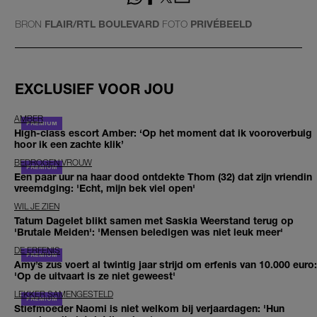
BRON
FLAIR/RTL BOULEVARD
FOTO
PRIVÉBEELD
EXCLUSIEF VOOR JOU
AMBER
High-class escort Amber: ‘Op het moment dat ik vooroverbuig
hoor ik een zachte klik’
BEDROGEN VROUW
Een paar uur na haar dood ontdekte Thom (32) dat zijn vriendin
vreemdging: 'Echt, mijn bek viel open'
WIL JE ZIEN
Tatum Dagelet blikt samen met Saskia Weerstand terug op
'Brutale Meiden': 'Mensen beledigen was niet leuk meer'
DE ERFENIS
Amy’s zus voert al twintig jaar strijd om erfenis van 10.000 euro:
'Op de uitvaart is ze niet geweest'
LEKKER SAMENGESTELD
Stiefmoeder Naomi is niet welkom bij verjaardagen: 'Hun