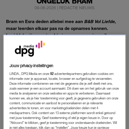
ONGELUK BRAM
09-06-2026
|
REDACTIE NIEUWS
Bram en Esra deden allebei mee aan
B&B Vol Liefde
,
maar leerden elkaar pas na de opnames kennen.
Inmiddels zijn ze ruim drie jaar samen en in april
kondigden ze hun verloving aan, maar intussen hebben
ze een moeilijke periode achter de rug.
Afgelopen winter raakte Bram ernstig gewond door een
Jouw privacy-instellingen
ongeluk met een motorzaag. Esra vertelt over deze periode in
de
Flair Zomerspecial
.
LINDA., DPG Media en onze
92
advertentiepartners gebruiken cookies om
informatie over je apparaat, locatie, browser en surfgedrag te verzamelen.
Deze informatie combineren we met de gegevens die je zelf deelt met ons,
zoals wanneer je een account aanmaakt. Dit doen we om het gebruik van onze
ONGELUK ‘B&B VOL LIEFDE’-BRAM
media te analyseren en onze websites en apps te verbeteren. Daarnaast
kunnen we, als je hier toestemming voor geeft, je gegevens gebruiken om onze
Hun leven stond de afgelopen maanden compleet in het teken
content, communicatie en aanbod te personaliseren en je relevante
van Brams herstel. Op het moment van het ongeluk was Esra
advertenties te tonen, en voor marketingdoeleinden delen met 4
mediapartners. Ook content van 13 externe platformen wordt enkel getoond
in de paardenstal, vertelt ze aan het magazine.
Bram
belde
met jouw toestemming. Geef toestemming of stel je eigen keuze in. Door op
om te vertellen dat hij in zijn voet gezaagd had. Esra stapte
"Akkoord" te klikken, geef je toestemming voor onderstaande doeleinden. Wil
je niet alles toestaan, klik dan op “Instellen”. Jouw keuze kun je opnieuw
meteen in de auto en belde de hulpdiensten. “Pas thuis zag ik