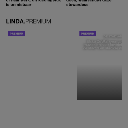
is onmisbaar
stewardess
LINDA.
PREMIUM
ACHTERGROND
DE STAD VAN
Elske DeWall over Leeu
muziek en haar favoriete p
de stad: 'Een stad die voelt 