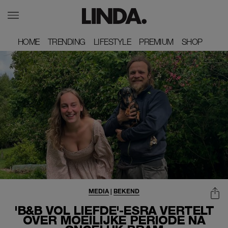
HOME
HOME
TRENDING
TRENDING
LIFESTYLE
LIFESTYLE
PREMIUM
PREMIUM
SHOP
SHOP
MEDIA
|
BEKEND
'B&B VOL LIEFDE'-ESRA VERTELT
OVER MOEILIJKE PERIODE NA