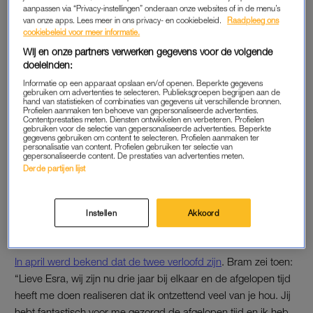
aanpassen via “Privacy-instellingen” onderaan onze websites of in de menu’s
hoe erg het was: zijn voet was bijna in tweeën.”
van onze apps. Lees meer in ons privacy- en cookiebeleid.
Raadpleeg ons
cookiebeleid voor meer informatie.
Vanwege het zware letsel dat hij had opgelopen, moest Bram
Wij en onze partners verwerken gegevens voor de volgende
meerdere operaties ondergaan. Daarop volgde een intensief
doeleinden:
traject vol medicatie en een lange weg van herstel.
Informatie op een apparaat opslaan en/of openen. Beperkte gegevens
gebruiken om advertenties te selecteren. Publieksgroepen begrijpen aan de
Maandenlang kon hij weinig doen, dus Esra nam veel taken
hand van statistieken of combinaties van gegevens uit verschillende bronnen.
Profielen aanmaken ten behoeve van gepersonaliseerde advertenties.
van hem over. “Het ongeluk heeft ons leven behoorlijk op zijn
Contentprestaties meten. Diensten ontwikkelen en verbeteren. Profielen
gebruiken voor de selectie van gepersonaliseerde advertenties. Beperkte
kop gezet.”
gegevens gebruiken om content te selecteren. Profielen aanmaken ter
personalisatie van content. Profielen gebruiken ter selectie van
gepersonaliseerde content. De prestaties van advertenties meten.
Ze noemt de periode dus een dieptepunt, maar gelukkig zag
Derde partijen lijst
ze Bram ook weer vooruitgaan en kijken ze positief naar de
toekomst.
Instellen
Akkoord
VERLOVING
In april werd bekend dat de twee verloofd zijn
. Bram zei toen:
“Lieve Esra, wij zijn nu drie jaar bij elkaar en de afgelopen tijd
heeft me doen realiseren dat ik ontzettend veel van je hou. Jij
hebt fantastisch voor me gezorgd de afgelopen tijd en ik heb