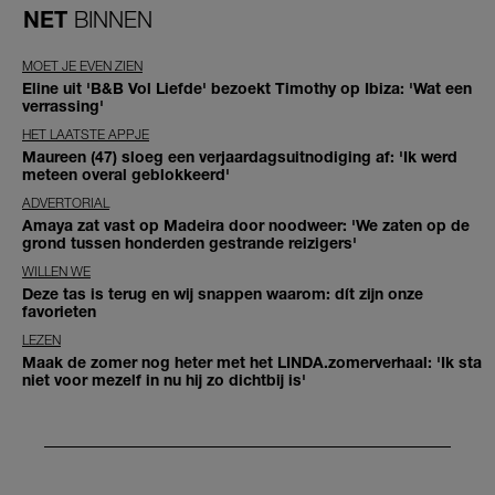
NET
BINNEN
MOET JE EVEN ZIEN
Eline uit 'B&B Vol Liefde' bezoekt Timothy op Ibiza: 'Wat een
verrassing'
HET LAATSTE APPJE
Maureen (47) sloeg een verjaardagsuitnodiging af: 'Ik werd
meteen overal geblokkeerd'
ADVERTORIAL
Amaya zat vast op Madeira door noodweer: 'We zaten op de
grond tussen honderden gestrande reizigers'
WILLEN WE
Deze tas is terug en wij snappen waarom: dít zijn onze
favorieten
LEZEN
Maak de zomer nog heter met het LINDA.zomerverhaal: 'Ik sta
niet voor mezelf in nu hij zo dichtbij is'