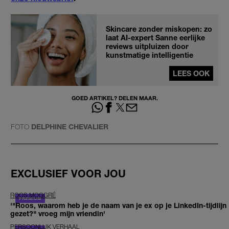
Skincare zonder miskopen: zo
laat AI-expert Sanne eerlijke
reviews uitpluizen door
kunstmatige intelligentie
LEES OOK
GOED ARTIKEL? DELEN MAAR.
FOTO
DELPHINE CHEVALIER
EXCLUSIEF VOOR JOU
ROOS MOGGRÉ
'"Roos, waarom heb je de naam van je ex op je LinkedIn-tijdlijn
gezet?" vroeg mijn vriendin'
PERSOONLIJK VERHAAL