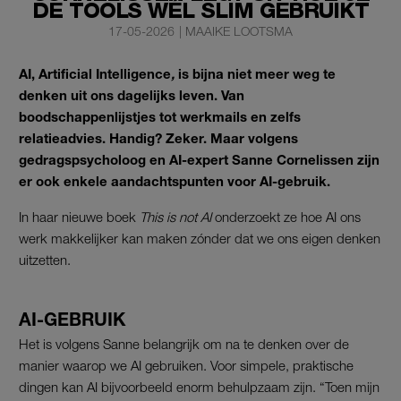
DE TOOLS WÉL SLIM GEBRUIKT
17-05-2026
|
MAAIKE LOOTSMA
AI, Artificial Intelligence
,
is bijna niet meer weg te
denken uit ons dagelijks leven. Van
boodschappenlijstjes tot werkmails en zelfs
relatieadvies. Handig? Zeker. Maar volgens
gedragspsycholoog en AI-expert Sanne Cornelissen zijn
er ook enkele aandachtspunten voor AI-gebruik.
In haar nieuwe boek
This is not AI
onderzoekt ze hoe AI ons
werk makkelijker kan maken zónder dat we ons eigen denken
uitzetten.
AI-GEBRUIK
Het is volgens Sanne belangrijk om na te denken over de
manier waarop we AI gebruiken. Voor simpele, praktische
dingen kan AI bijvoorbeeld enorm behulpzaam zijn. “Toen mijn