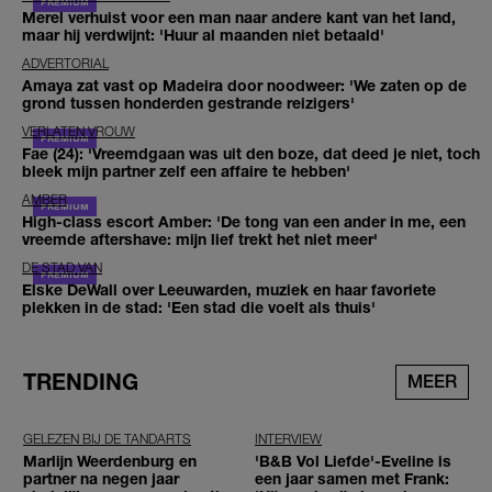
Merel verhuist voor een man naar andere kant van het land,
maar hij verdwijnt: 'Huur al maanden niet betaald'
ADVERTORIAL
Amaya zat vast op Madeira door noodweer: 'We zaten op de
grond tussen honderden gestrande reizigers'
VERLATEN VROUW
Fae (24): 'Vreemdgaan was uit den boze, dat deed je niet, toch
bleek mijn partner zelf een affaire te hebben'
AMBER
High-class escort Amber: 'De tong van een ander in me, een
vreemde aftershave: mijn lief trekt het niet meer'
DE STAD VAN
Elske DeWall over Leeuwarden, muziek en haar favoriete
plekken in de stad: 'Een stad die voelt als thuis'
TRENDING
MEER
GELEZEN BIJ DE TANDARTS
INTERVIEW
Marlijn Weerdenburg en
'B&B Vol Liefde'-Eveline is
partner na negen jaar
een jaar samen met Frank: