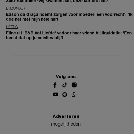
Zuid-Australië: 'Wij kwamen aan, onze koffers niet'
BIJZONDER
Edson da Graça noemt zorgen voor moeder 'een voorrecht': 'Ik
doe het met mijn hele hart'
HEFTIG
Eline uit 'B&B Vol Liefde' verloor haar vriend bij liquidatie: 'Een
beeld dat op je netvlies blijft'
Volg ons
Adverteren
mogelijkheden