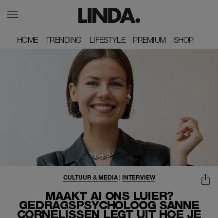
HOME
HOME
TRENDING
TRENDING
LIFESTYLE
LIFESTYLE
PREMIUM
PREMIUM
SHOP
SHOP
CULTUUR & MEDIA
|
INTERVIEW
MAAKT AI ONS LUIER?
GEDRAGSPSYCHOLOOG SANNE
CORNELISSEN LEGT UIT HOE JE