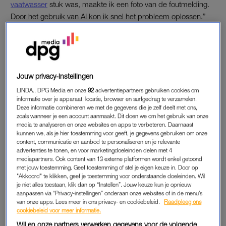
vaatwasser
stuk was, maakte ik een foto van de foutmelding.
Door het gebruik van AI kon ik snel het probleem oplossen.”
Sanne
gebruikt daarvoor een opvallende vergelijking. “Mensen
gebruiken AI als een soort oven. Daar gooien ze een
diepvriespizza in. Wanneer ze deze eruit halen, checken ze
alleen of hij gaar is en niet te zwart.” Het resultaat? “Simpel,
Jouw privacy-instellingen
maar vullend. Mensen zijn in die zin eigenlijk gewoon luie
LINDA., DPG Media en onze
92
advertentiepartners gebruiken cookies om
wezens. De pizza is dan de makkelijkste route.”
informatie over je apparaat, locatie, browser en surfgedrag te verzamelen.
Deze informatie combineren we met de gegevens die je zelf deelt met ons,
zoals wanneer je een account aanmaakt. Dit doen we om het gebruik van onze
Toch zijn er volgens Sanne ook dingen die je niet aan AI moet
media te analyseren en onze websites en apps te verbeteren. Daarnaast
willen uitbesteden. “Sommige dingen zijn gewoon onze
kunnen we, als je hier toestemming voor geeft, je gegevens gebruiken om onze
content, communicatie en aanbod te personaliseren en je relevante
signature dish
zoals het schrijven van persoonlijke blogs of
advertenties te tonen, en voor marketingdoeleinden delen met 4
LinkedIn-posts”
En precies dát maakt volgens haar het
mediapartners. Ook content van 13 externe platformen wordt enkel getoond
met jouw toestemming. Geef toestemming of stel je eigen keuze in. Door op
verschil. “Daar hoort onze eigen smaak in. Die kun je niet kant-
"Akkoord" te klikken, geef je toestemming voor onderstaande doeleinden. Wil
en-klaar maken. Dan moet je er meer van jezelf in stoppen.”
je niet alles toestaan, klik dan op “Instellen”. Jouw keuze kun je opnieuw
aanpassen via “Privacy-instellingen” onderaan onze websites of in de menu’s
van onze apps. Lees meer in ons privacy- en cookiebeleid.
Raadpleeg ons
cookiebeleid voor meer informatie.
Betaal jij te veel? Vijf manieren
om AI jou geld te laten
Wij en onze partners verwerken gegevens voor de volgende