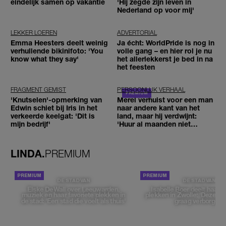
eindelijk samen op vakantie
'Hij zegde zijn leven in
Nederland op voor mij'
LEKKER LOEREN
ADVERTORIAL
Emma Heesters deelt weinig
Ja écht: WorldPride is nog in
verhullende bikinifoto: 'You
volle gang – en hier rol je nu
know what they say'
het allerlekkerst je bed in na
het feesten
FRAGMENT GEMIST
PERSOONLIJK VERHAAL
'Knutselen'-opmerking van
Merel verhuist voor een man
Edwin schiet bij Iris in het
naar andere kant van het
verkeerde keelgat: 'Dit is
land, maar hij verdwijnt:
mijn bedrijf'
'Huur al maanden niet
betaald'
LINDA.
PREMIUM
DE STAD VAN
DE STAD VAN
Elske DeWall over Leeuwarden,
Isabelle Boer deelt haar f
muziek en haar favoriete plekken in
plekken in Zwolle: 'Deze pl
de stad: 'Een stad die voelt als thuis'
graag verborgen'