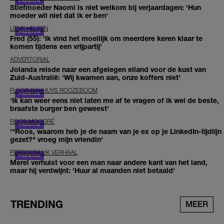
Stiefmoeder Naomi is niet welkom bij verjaardagen: 'Hun
moeder wil niet dat ik er ben'
LIEVE HELEEN
Fred (55): 'Ik vind het moeilijk om meerdere keren klaar te
komen tijdens een vrijpartij'
ADVERTORIAL
Jolanda reisde naar een afgelegen eiland voor de kust van
Zuid-Australië: 'Wij kwamen aan, onze koffers niet'
FLOOR BAKHUYS ROOZEBOOM
'Ik kan weer eens niet laten me af te vragen of ik wel de beste,
braafste burger ben geweest'
ROOS MOGGRÉ
'"Roos, waarom heb je de naam van je ex op je LinkedIn-tijdlijn
gezet?" vroeg mijn vriendin'
PERSOONLIJK VERHAAL
Merel verhuist voor een man naar andere kant van het land,
maar hij verdwijnt: 'Huur al maanden niet betaald'
TRENDING
MEER