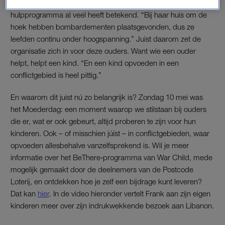
Frank. Ook ging de radio-dj langs bij een gezin thuis, waar het
hulpprogramma al veel heeft betekend. “Bij haar huis om de
hoek hebben bombardementen plaatsgevonden, dus ze
leefden continu onder hoogspanning.” Juist daarom zet de
organisatie zich in voor deze ouders. Want wie een ouder
helpt, helpt een kind. “En een kind opvoeden in een
conflictgebied is heel pittig.”
En waarom dit juist nú zo belangrijk is? Zondag 10 mei was
het Moederdag: een moment waarop we stilstaan bij ouders
die er, wat er ook gebeurt, altijd proberen te zijn voor hun
kinderen. Ook – of misschien júíst – in conflictgebieden, waar
opvoeden allesbehalve vanzelfsprekend is. Wil je meer
informatie over het BeThere‑programma van War Child, mede
mogelijk gemaakt door de deelnemers van de Postcode
Loterij, en ontdekken hoe je zelf een bijdrage kunt leveren?
Dat kan
hier
. In de video hieronder vertelt Frank aan zijn eigen
kinderen meer over zijn indrukwekkende bezoek aan Libanon.