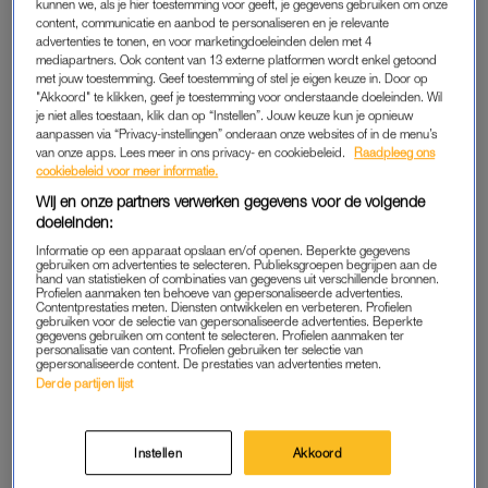
kinderen hierdoor getroffen. Ze raken hun huis kwijt, verliezen
kunnen we, als je hier toestemming voor geeft, je gegevens gebruiken om onze
content, communicatie en aanbod te personaliseren en je relevante
hun familie of hun vriendjes. En dat veroorzaakt ondenkbaar
advertenties te tonen, en voor marketingdoeleinden delen met 4
verdriet, waar je als ouder midden in alle chaos ook nog mee
mediapartners. Ook content van 13 externe platformen wordt enkel getoond
met jouw toestemming. Geef toestemming of stel je eigen keuze in. Door op
om moet gaan.
"Akkoord" te klikken, geef je toestemming voor onderstaande doeleinden. Wil
je niet alles toestaan, klik dan op “Instellen”. Jouw keuze kun je opnieuw
Precies daarom ontwikkelde War Child het BeThere-
aanpassen via “Privacy-instellingen” onderaan onze websites of in de menu’s
van onze apps. Lees meer in ons privacy- en cookiebeleid.
Raadpleeg ons
programma: een methode die zich richt op het welzijn van
cookiebeleid voor meer informatie.
ouders. Want hoe kun je een veilige haven zijn voor je kind, als
Wij en onze partners verwerken gegevens voor de volgende
je zelf leeft onder extreme spanning en druk? De
doeleinden:
wetenschappelijk bewezen programma’s van de organisatie
Informatie op een apparaat opslaan en/of openen. Beperkte gegevens
zijn er om mentale hulp te bieden bij traumatische ervaringen
gebruiken om advertenties te selecteren. Publieksgroepen begrijpen aan de
hand van statistieken of combinaties van gegevens uit verschillende bronnen.
– en BeThere sluit daar naadloos bij aan. In plaats van te
Profielen aanmaken ten behoeve van gepersonaliseerde advertenties.
Contentprestaties meten. Diensten ontwikkelen en verbeteren. Profielen
focussen op klassieke opvoedhulp, begint deze aanpak juist
gebruiken voor de selectie van gepersonaliseerde advertenties. Beperkte
gegevens gebruiken om content te selecteren. Profielen aanmaken ter
bij het versterken van de mentale gezondheid van ouders. En
personalisatie van content. Profielen gebruiken ter selectie van
die benadering heeft Frank in levenden lijve ondervonden.
gepersonaliseerde content. De prestaties van advertenties meten.
Derde partijen lijst
HULP VOOR EEN OUDER
Instellen
Akkoord
“Ik heb gekeken, geluisterd, geklapt en gedanst”, vertelt