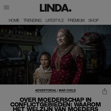
HOME
HOME
TRENDING
TRENDING
LIFESTYLE
LIFESTYLE
PREMIUM
PREMIUM
SHOP
SHOP
ADVERTORIAL
|
WAR CHILD
OVER MOEDERSCHAP IN
CONFLICTGEBIEDEN: WAAROM
HET WELZIJN VAN MOEDERS