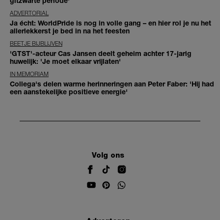
gitzwarte periode'
ADVERTORIAL
Ja écht: WorldPride is nog in volle gang – en hier rol je nu het
allerlekkerst je bed in na het feesten
BEETJE BIJBLIJVEN
'GTST'-acteur Cas Jansen deelt geheim achter 17-jarig
huwelijk: 'Je moet elkaar vrijlaten'
IN MEMORIAM
Collega's delen warme herinneringen aan Peter Faber: 'Hij had
een aanstekelijke positieve energie'
Volg ons