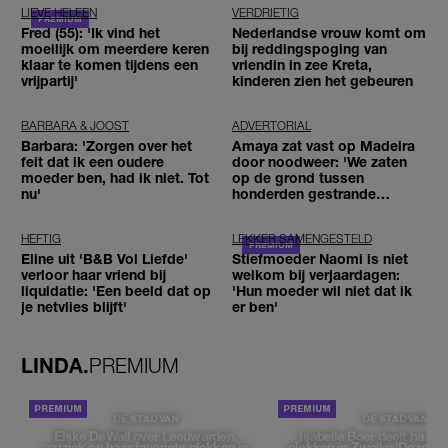
LIEVE HELEEN
VERDRIETIG
Fred (55): 'Ik vind het
Nederlandse vrouw komt om
moeilijk om meerdere keren
bij reddingspoging van
klaar te komen tijdens een
vriendin in zee Kreta,
vrijpartij'
kinderen zien het gebeuren
BARBARA & JOOST
ADVERTORIAL
Barbara: 'Zorgen over het
Amaya zat vast op Madeira
feit dat ik een oudere
door noodweer: 'We zaten
moeder ben, had ik niet. Tot
op de grond tussen
nu'
honderden gestrande
reizigers'
HEFTIG
LEKKER SAMENGESTELD
Eline uit 'B&B Vol Liefde'
Stiefmoeder Naomi is niet
verloor haar vriend bij
welkom bij verjaardagen:
liquidatie: 'Een beeld dat op
'Hun moeder wil niet dat ik
je netvlies blijft'
er ben'
LINDA.
PREMIUM
DE STAD VAN
DE STAD VAN
Elske DeWall over Leeuwarden,
Isabelle Boer deelt haar f
muziek en haar favoriete plekken in
plekken in Zwolle: 'Deze pl