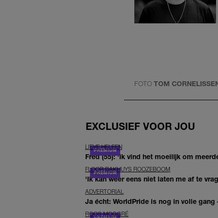
FOTO
TOM CORNELISSE
EXCLUSIEF VOOR JOU
LIEVE HELEEN
Fred (55): 'Ik vind het moeilijk om meerde
FLOOR BAKHUYS ROOZEBOOM
'Ik kan weer eens niet laten me af te vr
ADVERTORIAL
Ja écht: WorldPride is nog in volle gang –
ROOS MOGGRÉ