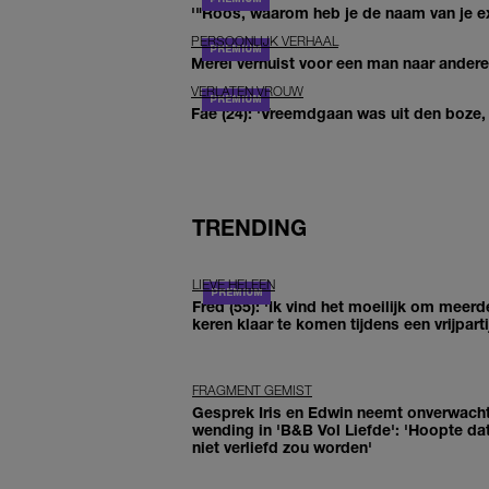
'"Roos, waarom heb je de naam van je ex 
PERSOONLIJK VERHAAL
Merel verhuist voor een man naar andere 
VERLATEN VROUW
Fae (24): 'Vreemdgaan was uit den boze, d
TRENDING
LIEVE HELEEN
Fred (55): 'Ik vind het moeilijk om meerd
keren klaar te komen tijdens een vrijparti
FRAGMENT GEMIST
Gesprek Iris en Edwin neemt onverwach
wending in 'B&B Vol Liefde': 'Hoopte dat
niet verliefd zou worden'