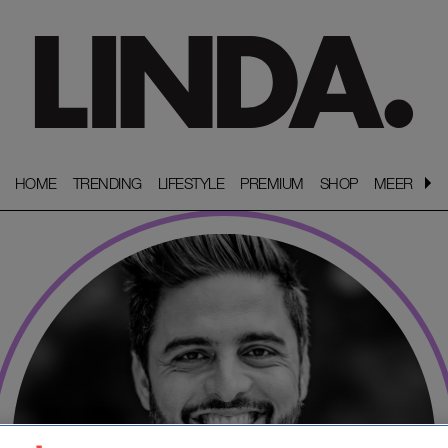
HOME
HOME
TRENDING
TRENDING
LIFESTYLE
LIFESTYLE
PREMIUM
PREMIUM
SHOP
SHOP
MEER
MEER