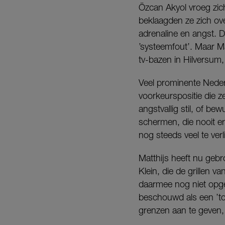
Özcan Akyol vroeg zic
beklaagden ze zich ov
adrenaline en angst. 
’systeemfout’. Maar Ma
tv-bazen in Hilversum,
Veel prominente Nede
voorkeurspositie die ze
angstvallig stil, of be
schermen, die nooit e
nog steeds veel te ver
Matthijs heeft nu geb
Klein, die de grillen v
daarmee nog niet opg
beschouwd als een ’top
grenzen aan te geven,