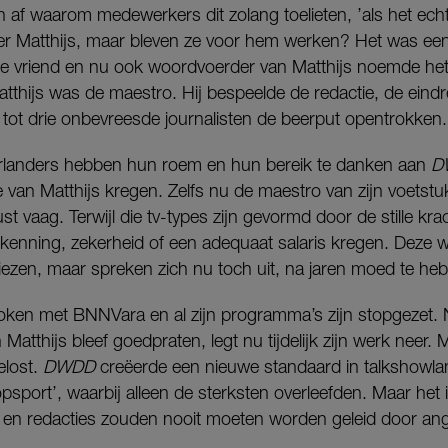
h af waarom medewerkers dit zolang toelieten, ’als het ec
er Matthijs, maar bleven ze voor hem werken? Het was een 
De vriend en nu ook woordvoerder van Matthijs noemde he
tthijs was de maestro. Hij bespeelde de redactie, de eind
 tot drie onbevreesde journalisten de beerput opentrokken.
rlanders hebben hun roem en hun bereik te danken aan
D
 van Matthijs kregen. Zelfs nu de maestro van zijn voetstuk 
wust vaag. Terwijl die tv-types zijn gevormd door de stille kr
rkenning, zekerheid of een adequaat salaris kregen. Dez
liezen, maar spreken zich nu toch uit, na jaren moed te he
roken met BNNVara en al zijn programma’s zijn stopgezet.
an Matthijs bleef goedpraten, legt nu tijdelijk zijn werk neer.
elost.
DWDD
creëerde een nieuwe standaard in talkshowl
sport’, waarbij alleen de sterksten overleefden. Maar het 
 en redacties zouden nooit moeten worden geleid door ang