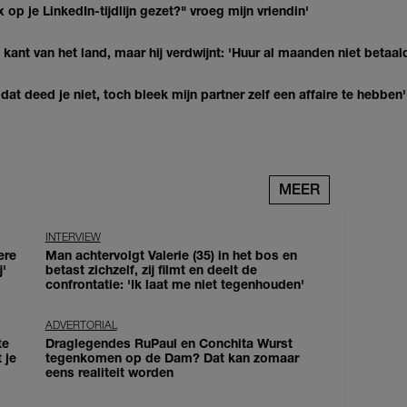
op je LinkedIn-tijdlijn gezet?" vroeg mijn vriendin'
kant van het land, maar hij verdwijnt: 'Huur al maanden niet betaal
at deed je niet, toch bleek mijn partner zelf een affaire te hebben'
MEER
INTERVIEW
ere
Man achtervolgt Valerie (35) in het bos en
j'
betast zichzelf, zij filmt en deelt de
confrontatie: 'Ik laat me niet tegenhouden'
ADVERTORIAL
te
Draglegendes RuPaul en Conchita Wurst
 je
tegenkomen op de Dam? Dat kan zomaar
eens realiteit worden