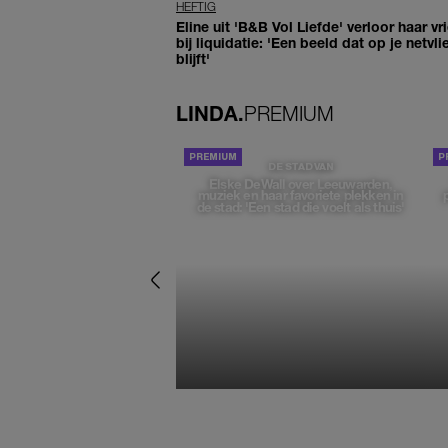
HEFTIG
Eline uit 'B&B Vol Liefde' verloor haar vr
bij liquidatie: 'Een beeld dat op je netvli
blijft'
LINDA.
PREMIUM
DE STAD VAN
Elske DeWall over Leeuwarden,
muziek en haar favoriete plekken in
de stad: 'Een stad die voelt als thuis'