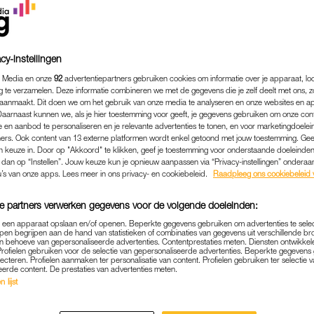
cy-instellingen
 Media en onze
92
advertentiepartners gebruiken cookies om informatie over je apparaat, lo
g te verzamelen. Deze informatie combineren we met de gegevens die je zelf deelt met ons, z
aanmaakt. Dit doen we om het gebruik van onze media te analyseren en onze websites en a
Daarnaast kunnen we, als je hier toestemming voor geeft, je gegevens gebruiken om onze con
 en aanbod te personaliseren en je relevante advertenties te tonen, en voor marketingdoele
ers. Ook content van 13 externe platformen wordt enkel getoond met jouw toestemming. Ge
gen keuze in. Door op "Akkoord" te klikken, geef je toestemming voor onderstaande doeleinden. 
k dan op “Instellen”. Jouw keuze kun je opnieuw aanpassen via “Privacy-instellingen” ondera
u’s van onze apps. Lees meer in ons privacy- en cookiebeleid.
Raadpleeg ons cookiebeleid 
COLUMN
|
LINDA.
e partners verwerken gegevens voor de volgende doeleinden:
RIEND WERKTE OOK BIJ 'D
p een apparaat opslaan en/of openen. Beperkte gegevens gebruiken om advertenties te sele
 GEVAARLIJKE MIX VAN 
pen begrijpen aan de hand van statistieken of combinaties van gegevens uit verschillende br
 behoeve van gepersonaliseerde advertenties. Contentprestaties meten. Diensten ontwikkel
EN ANGST'
Profielen gebruiken voor de selectie van gepersonaliseerde advertenties. Beperkte gegeven
lecteren. Profielen aanmaken ter personalisatie van content. Profielen gebruiken ter selectie 
eerde content. De prestaties van advertenties meten.
24-11-2022
|
HAROON ALI
 lijst
enden van ’DWDD’ willen allemaal duidelijk benadruk