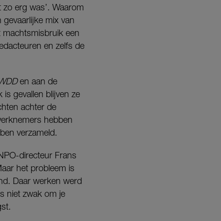
ht zo erg was’. Waarom
gevaarlijke mix van
t machtsmisbruik een
redacteuren en zelfs de
WDD
en aan de
is gevallen blijven ze
achten achter de
e werknemers hebben
bben verzameld.
 NPO-directeur Frans
 Maar het probleem is
and. Daar werken werd
is niet zwak om je
st.