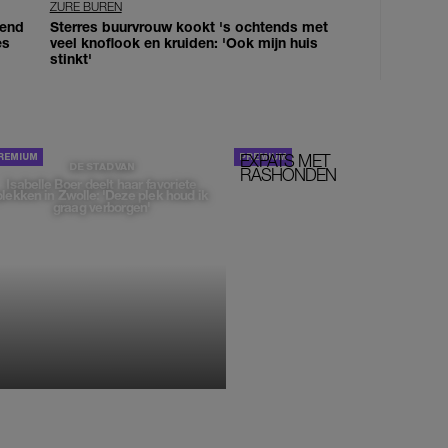
ZURE BUREN
iend
Sterres buurvrouw kookt 's ochtends met
es
veel knoflook en kruiden: 'Ook mijn huis
stinkt'
EXPATS MET
STOM!
DE STAD VAN
RASHONDEN
Isabelle Boer deelt haar favoriete
plekken in Zwolle: 'Deze plek houd ik
graag verborgen'
MONIQUE KLEMANN