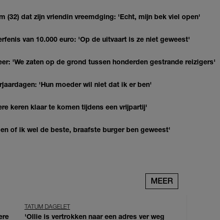
(32) dat zijn vriendin vreemdging: 'Echt, mijn bek viel open'
erfenis van 10.000 euro: 'Op de uitvaart is ze niet geweest'
r: 'We zaten op de grond tussen honderden gestrande reizigers'
jaardagen: 'Hun moeder wil niet dat ik er ben'
re keren klaar te komen tijdens een vrijpartij'
agen of ik wel de beste, braafste burger ben geweest'
MEER
TATUM DAGELET
ere
'Ollie is vertrokken naar een adres ver weg