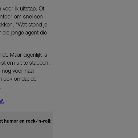
 voor ik uitstap. Of
antoor om snel een
rekken. “Wat stond je
r die jonge agent die
iet. Maar eigenlijk is
list om uit te stappen.
 nog voor haar
 En ook omdat de
.
f.
t humor en rock-'n-roll: