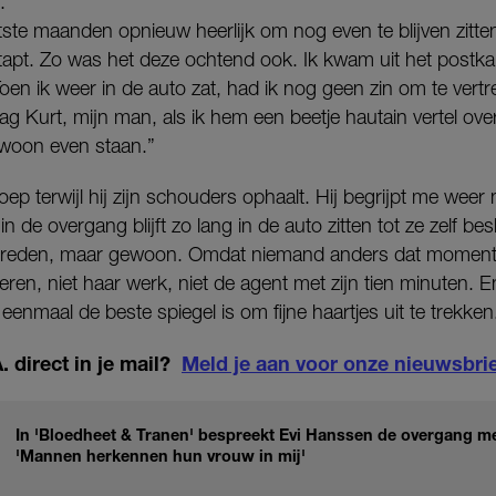
.
atste maanden opnieuw heerlijk om nog even te blijven zitten
stapt. Zo was het deze ochtend ook. Ik kwam uit het postk
Toen ik weer in de auto zat, had ik nog geen zin om te vert
ag Kurt, mijn man, als ik hem een beetje hautain vertel ove
woon even staan.”
oep terwijl hij zijn schouders ophaalt. Hij begrijpt me weer n
n de overgang blijft zo lang in de auto zitten tot ze zelf bes
 reden, maar gewoon. Omdat niemand anders dat moment
deren, niet haar werk, niet de agent met zijn tien minuten.
 eenmaal de beste spiegel is om fijne haartjes uit te trekken
. direct in je mail?
Meld je aan voor onze nieuwsbrie
In 'Bloedheet & Tranen' bespreekt Evi Hanssen de overgang me
'Mannen herkennen hun vrouw in mij'