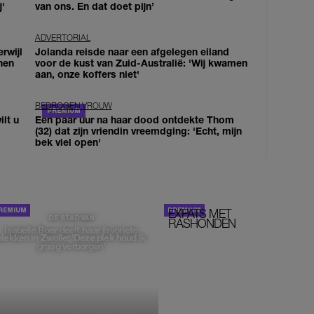
j'
van ons. En dat doet pijn’
ADVERTORIAL
erwijl
Jolanda reisde naar een afgelegen eiland
nen
voor de kust van Zuid-Australië: 'Wij kwamen
aan, onze koffers niet'
BEDROGEN VROUW
lt u
Een paar uur na haar dood ontdekte Thom
(32) dat zijn vriendin vreemdging: 'Echt, mijn
bek viel open'
EXPATS MET
STOM!
DE STAD VAN
RASHONDEN
Isabelle Boer deelt haar favoriete
plekken in Zwolle: 'Deze plek houd ik
graag verborgen'