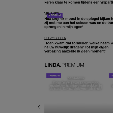
keren klaar te komen tijdens een vrijparti
VRIJPARTIJ
Noa (26): 'Ik moest in de spiegel kijken t
zij met me aan het seksen was en de tra
sprongen in mijn ogen'
OLCAY GULSEN
'Toen kwam dat formulier: welke naam wi
na uw huwelijk dragen? Tot mijn eigen
verbazing aarzelde ik geen moment'
LINDA.
PREMIUM
DE STAD VAN
Elske DeWall over Leeuwarden,
muziek en haar favoriete plekken in
de stad: 'Een stad die voelt als thuis'