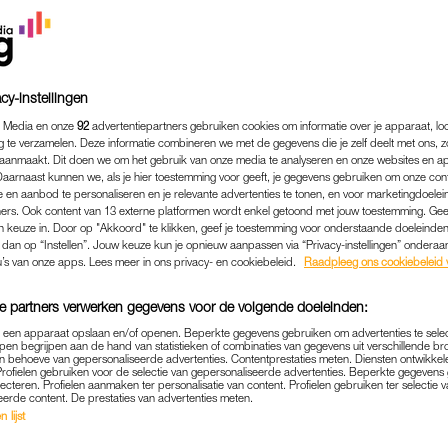
cy-instellingen
 Media en onze
92
advertentiepartners gebruiken cookies om informatie over je apparaat, lo
g te verzamelen. Deze informatie combineren we met de gegevens die je zelf deelt met ons, z
aanmaakt. Dit doen we om het gebruik van onze media te analyseren en onze websites en a
Daarnaast kunnen we, als je hier toestemming voor geeft, je gegevens gebruiken om onze con
 en aanbod te personaliseren en je relevante advertenties te tonen, en voor marketingdoele
ers. Ook content van 13 externe platformen wordt enkel getoond met jouw toestemming. Ge
gen keuze in. Door op "Akkoord" te klikken, geef je toestemming voor onderstaande doeleinden. 
COLUMN
|
EVI HANSSEN
k dan op “Instellen”. Jouw keuze kun je opnieuw aanpassen via “Privacy-instellingen” ondera
u’s van onze apps. Lees meer in ons privacy- en cookiebeleid.
Raadpleeg ons cookiebeleid 
E MOEDER BLEEF IK OOK 
TEN, OM NOG EVEN TE GEN
e partners verwerken gegevens voor de volgende doeleinden:
DE STILTE'
p een apparaat opslaan en/of openen. Beperkte gegevens gebruiken om advertenties te sele
pen begrijpen aan de hand van statistieken of combinaties van gegevens uit verschillende br
 behoeve van gepersonaliseerde advertenties. Contentprestaties meten. Diensten ontwikkel
22-01-2026
|
EVI HANSSEN
Profielen gebruiken voor de selectie van gepersonaliseerde advertenties. Beperkte gegeven
lecteren. Profielen aanmaken ter personalisatie van content. Profielen gebruiken ter selectie 
eerde content. De prestaties van advertenties meten.
boek en voorstelling nog niet genoeg was, schrijft E
 lijst
mns voor LINDA.nl. Over – jawel – de overgang en m