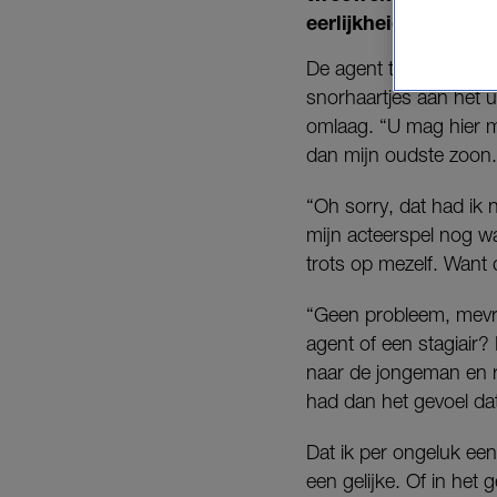
eerlijkheid, herken
De agent tikt op mijn r
snorhaartjes aan het u
omlaag. “U mag hier ma
dan mijn oudste zoon. 
“Oh sorry, dat had ik n
mijn acteerspel nog wat
trots op mezelf. Want 
“Geen probleem, mevrou
agent of een stagiair
naar de jongeman en rij
had dan het gevoel dat
Dat ik per ongeluk een
een gelijke. Of in het 