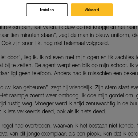
ning, een beetje humor én een wetenschappelijk weetj
Instellen
Akkoord
aam. Ik schrik zo hard dat ik de pincet waarmee ik in de ach
ittrekken ben, laat vallen. Ik duw op het knopje en het raa
ar tien minuten staan”, zegt de man in blauw uniform, die n
Ook zijn snor lijkt nog niet helemaal volgroeid.
iet door”, lieg ik. Ik rol even met mijn ogen en tik zachtje
 bij te zetten. De agent werpt een blik op mijn schoot. Ik v
daar ligt geen telefoon. Anders had ik misschien een beke
w, kan gebeuren”, zegt hij vriendelijk. Zijn stem slaat even
? Het raampje zoemt weer omhoog. Ik doe mijn gordel om, 
d rustig weg. Vroeger werd ik altijd zenuwachtig in de buurt
 ik iets verkeerds deed, ook als ik niets deed.
 regel had overtreden, waarvan ik het bestaan niet kende. N
geval van dit jonge exemplaar: als een piepkuiken dat ik eer