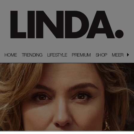
HOME
HOME
TRENDING
TRENDING
LIFESTYLE
LIFESTYLE
PREMIUM
PREMIUM
SHOP
SHOP
MEER
MEER