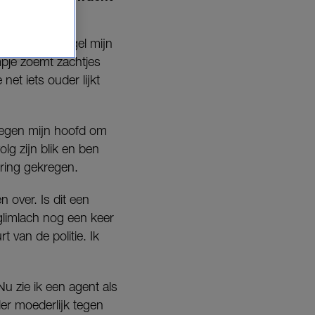
e.
teruitkijkspiegel mijn
mpje zoemt zachtjes
et iets ouder lijkt
s tegen mijn hoofd om
olg zijn blik en ben
uring gekregen.
 over. Is dit een
glimlach nog een keer
 van de politie. Ik
u zie ik een agent als
der moederlijk tegen