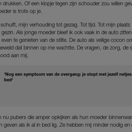
n drukken. Of een klopje tegen zijn schouder zou willen ge
der is trots op je.
chuift, mijn verhouding tot gezag. Tot tijd. Tot mijn plaats
 gezin. Als jonge moeder bleef ik ook vaak in de auto zitten
ven te genieten van de stilte. De auto als veilige cocon o
geweld dat binnen op me wachtte. De vragen, de zorg, de s
nood aan mij.
'Nog een symptoom van de overgang: je stopt met jezelf netjes
bed'
jn nu pubers die amper opkijken als hun moeder binnenwand
even als ik al in bed lig. Ze hebben mij minder nodig en 