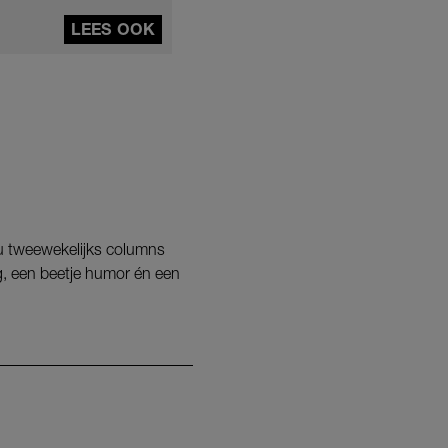
LEES OOK
nu tweewekelijks columns
g, een beetje humor én een