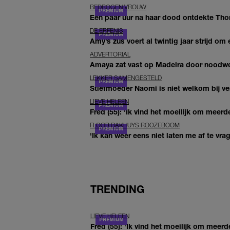
BEDROGEN VROUW
Een paar uur na haar dood ontdekte Thom 
DE ERFENIS
Amy’s zus voert al twintig jaar strijd om 
ADVERTORIAL
Amaya zat vast op Madeira door noodwee
LEKKER SAMENGESTELD
Stiefmoeder Naomi is niet welkom bij ver
LIEVE HELEEN
Fred (55): 'Ik vind het moeilijk om meerde
FLOOR BAKHUYS ROOZEBOOM
'Ik kan weer eens niet laten me af te vr
TRENDING
LIEVE HELEEN
Fred (55): 'Ik vind het moeilijk om meerd