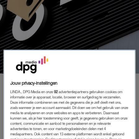
BUITENLAND
|
NIEUWS
Jouw privacy-instellingen
STEENGOOIER ROTTERDAM
LINDA., DPG Media en onze
92
advertentiepartners gebruiken cookies om
MOGELIJK AANGEHOUDEN IN
informatie over je apparaat, locatie, browser en surfgedrag te verzamelen.
FRANSE STAD TOULON, WORDT
Deze informatie combineren we met de gegevens die je zelf deelt met ons,
zoals wanneer je een account aanmaakt. Dit doen we om het gebruik van onze
VERDACHT VAN REEKS
media te analyseren en onze websites en apps te verbeteren. Daarnaast
MOORDEN
kunnen we, als je hier toestemming voor geeft, je gegevens gebruiken om onze
13-11-2024
|
WIEKE VEENBOER
content, communicatie en aanbod te personaliseren en je relevante
advertenties te tonen, en voor marketingdoeleinden delen met 4
mediapartners. Ook content van 13 externe platformen wordt enkel getoond
De Rotterdamse politie onderzoekt of de man die in