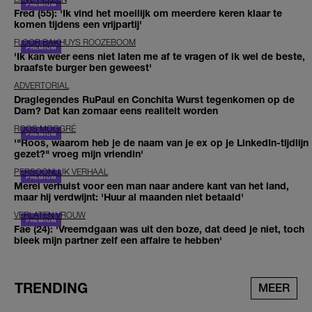
Fred (55): 'Ik vind het moeilijk om meerdere keren klaar te
komen tijdens een vrijpartij'
FLOOR BAKHUYS ROOZEBOOM
'Ik kan weer eens niet laten me af te vragen of ik wel de beste,
braafste burger ben geweest'
ADVERTORIAL
Draglegendes RuPaul en Conchita Wurst tegenkomen op de
Dam? Dat kan zomaar eens realiteit worden
ROOS MOGGRÉ
'"Roos, waarom heb je de naam van je ex op je LinkedIn-tijdlijn
gezet?" vroeg mijn vriendin'
PERSOONLIJK VERHAAL
Merel verhuist voor een man naar andere kant van het land,
maar hij verdwijnt: 'Huur al maanden niet betaald'
VERLATEN VROUW
Fae (24): 'Vreemdgaan was uit den boze, dat deed je niet, toch
bleek mijn partner zelf een affaire te hebben'
TRENDING
MEER