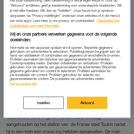
met jouw toestemming. Geef toestemming of stel je eigen keuze in. Door op
"Akkoord" te klikken, geef je toestemming voor onderstaande doeleinden. Wil
Toulon, in de Franse Côte d’Azur, is aangehouden de
je niet alles toestaan, klik dan op “Instellen”. Jouw keuze kun je opnieuw
verdachte is die zij zoekt voor het gooien van een steen
aanpassen via “Privacy-instellingen” onderaan onze websites of in de menu’s
op een slapende dakloze in Rotterdam.
van onze apps. Lees meer in ons privacy- en cookiebeleid.
Raadpleeg ons
cookiebeleid voor meer informatie.
Een politiewoordvoerder zegt woensdagochtend dat de
Wij en onze partners verwerken gegevens voor de volgende
Rotterdamse politie weet dat er in de Franse stad een man is
doeleinden:
aangehouden. Of het de steengooier in Rotterdam betreft, is
Informatie op een apparaat opslaan en/of openen. Beperkte gegevens
gebruiken om advertenties te selecteren. Publieksgroepen begrijpen aan de
nog niet zeker.
hand van statistieken of combinaties van gegevens uit verschillende bronnen.
Profielen aanmaken ten behoeve van gepersonaliseerde advertenties.
Contentprestaties meten. Diensten ontwikkelen en verbeteren. Profielen
gebruiken voor de selectie van gepersonaliseerde advertenties. Beperkte
gegevens gebruiken om content te selecteren. Profielen aanmaken ter
AANGEHOUDEN IN TOULON
personalisatie van content. Profielen gebruiken ter selectie van
gepersonaliseerde content. De prestaties van advertenties meten.
“Er wordt gekeken of dat ook onze man is.” De woordvoerder
Derde partijen lijst
verwacht dat hier in de loop van de dag meer duidelijk over
wordt.
Instellen
Akkoord
De verdachte, een 32-jarige man met de Kameroense
nationaliteit, werd volgens Franse media dinsdag
aangehouden op het station van de Franse stad Toulon nadat
hij in een trein een vrouw zou hebben aangevallen. De man