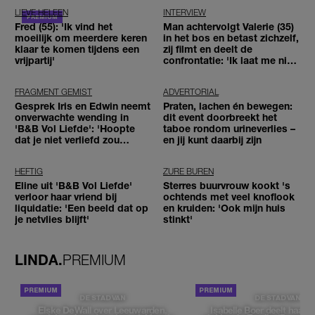
LIEVE HELEEN
INTERVIEW
Fred (55): 'Ik vind het
Man achtervolgt Valerie (35)
moeilijk om meerdere keren
in het bos en betast zichzelf,
klaar te komen tijdens een
zij filmt en deelt de
vrijpartij'
confrontatie: 'Ik laat me niet
tegenhouden'
FRAGMENT GEMIST
ADVERTORIAL
Gesprek Iris en Edwin neemt
Praten, lachen én bewegen:
onverwachte wending in
dit event doorbreekt het
'B&B Vol Liefde': 'Hoopte
taboe rondom urineverlies –
dat je niet verliefd zou
en jij kunt daarbij zijn
worden'
HEFTIG
ZURE BUREN
Eline uit 'B&B Vol Liefde'
Sterres buurvrouw kookt 's
verloor haar vriend bij
ochtends met veel knoflook
liquidatie: 'Een beeld dat op
en kruiden: 'Ook mijn huis
je netvlies blijft'
stinkt'
LINDA.
PREMIUM
DE STAD VAN
DE STAD VAN
Elske DeWall over Leeuwarden,
Isabelle Boer deelt haar f