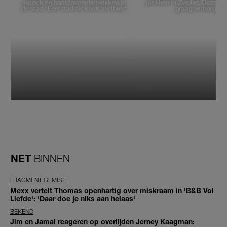
muziek en haar favoriete plekken in
plekken in Zwolle: 'Deze pl
de stad: 'Een stad die voelt als thuis'
graag verborgen'
NET
BINNEN
FRAGMENT GEMIST
Mexx vertelt Thomas openhartig over miskraam in 'B&B Vol
Liefde': 'Daar doe je niks aan helaas'
BEKEND
Jim en Jamai reageren op overlijden Jerney Kaagman: