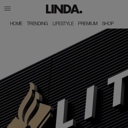
HOME
HOME
TRENDING
TRENDING
LIFESTYLE
LIFESTYLE
PREMIUM
PREMIUM
SHOP
SHOP